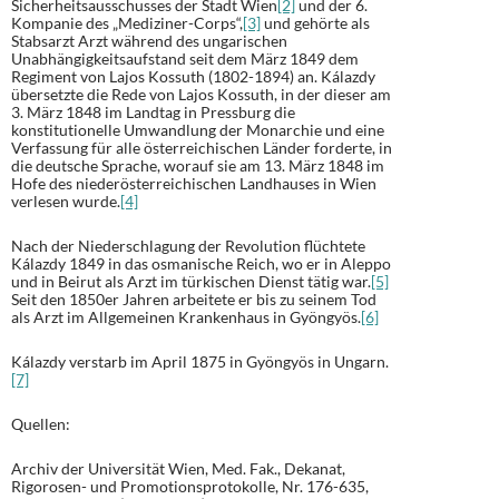
Sicherheitsausschusses der Stadt Wien
[2]
und der 6.
Kompanie des „Mediziner-Corps“,
[3]
und gehörte als
Stabsarzt Arzt während des ungarischen
Unabhängigkeitsaufstand seit dem März 1849 dem
Regiment von Lajos Kossuth (1802-1894) an. Kálazdy
übersetzte die Rede von Lajos Kossuth, in der dieser am
3. März 1848 im Landtag in Pressburg die
konstitutionelle Umwandlung der Monarchie und eine
Verfassung für alle österreichischen Länder forderte, in
die deutsche Sprache, worauf sie am 13. März 1848 im
Hofe des niederösterreichischen Landhauses in Wien
verlesen wurde.
[4]
Nach der Niederschlagung der Revolution flüchtete
Kálazdy 1849 in das osmanische Reich, wo er in Aleppo
und in Beirut als Arzt im türkischen Dienst tätig war.
[5]
Seit den 1850er Jahren arbeitete er bis zu seinem Tod
als Arzt im Allgemeinen Krankenhaus in Gyöngyös.
[6]
Kálazdy verstarb im April 1875 in Gyöngyös in Ungarn.
[7]
Quellen:
Archiv der Universität Wien, Med. Fak., Dekanat,
Rigorosen- und Promotionsprotokolle, Nr. 176-635,