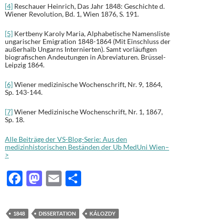
[4]
Reschauer Heinrich, Das Jahr 1848: Geschichte d.
Wiener Revolution, Bd. 1, Wien 1876, S. 191.
[5]
Kertbeny Karoly Maria, Alphabetische Namensliste
ungarischer Emigration 1848-1864 (Mit Einschluss der
außerhalb Ungarns Internierten). Samt vorläufigen
biografischen Andeutungen in Abreviaturen. Brüssel-
Leipzig 1864.
[6]
Wiener medizinische Wochenschrift, Nr. 9, 1864,
Sp. 143-144.
[7]
Wiener Medizinische Wochenschrift, Nr. 1, 1867,
Sp. 18.
Alle Beiträge der VS-Blog-Serie: Aus den
medizinhistorischen Beständen der Ub MedUni Wien–
>
F
M
E
T
ac
as
m
ei
e
to
ail
le
1848
DISSERTATION
KÁLOZDY