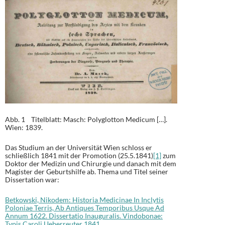
Abb. 1 Titelblatt: Masch: Polyglotton Medicum […].
Wien: 1839.
Das Studium an der Universität Wien schloss er
schließlich 1841 mit der Promotion (25.5.1841)
[1]
zum
Doktor der Medizin und Chirurgie und danach mit dem
Magister der Geburtshilfe ab. Thema und Titel seiner
Dissertation war:
Betkowski, Nikodem: Historia Medicinae In Inclytis
Poloniae Terris, Ab Antiques Temporibus Usque Ad
Annum 1622. Dissertatio Inauguralis. Vindobonae:
Typis Caroli Ueberreuter 1841.