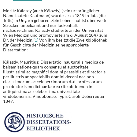
Moritz Kálazdy (auch Kálozdy) (sein ursprünglicher
Name lautete Kaufmann) wurde zirka 1819 in Tata (dt.:
Totis) in Ungarn geboren. Sein Lebenslauf ist über weite
Strecken unbekannt und nur lückenhaft
nachzuzeichnen. Kálazdy studierte an der Universität
Wien Medizin und promovierte am 6. August 1847 zum
Dr. der Medizin.
[1]
Von ihm besitzt die Zweigbibliothek
für Geschichte der Medizin seine approbierte
Dissertation:
Kálazdy, Mauritius: Dissertatio inauguralis medica de
balsamisatione quam consensu et auctoritate
illustrissimi ac magnifici domini praesidis et directoris
perillustris ac spectabilis domini decani nec non
clarissimorum ac celeberrimorum d..d. professorum
pro doctoris medicinae laurea rite obtinenda in
antiquissima ac celeberrima universitate
vindobonensis. Vindobonae: Typis Caroli Ueberreuter
1847.