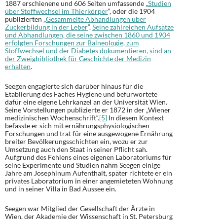
1887 erschienene und 606 Seiten umfassende „
Studien
über Stoffwechsel im Thierkörper
“, oder die 1904
publizierten „
Gesammelte Abhandlungen über
Zuckerbildung in der Leber
“.
Seine zahlreichen Aufsätze
und Abhandlungen, die seine zwischen 1860 und 1904
erfolgten Forschungen zur Balneologie, zum
Stoffwechsel und der Diabetes dokumentieren, sind an
der Zweigbibliothek für Geschichte der Medizin
erhalten
.
Seegen engagierte sich darüber hinaus für die
Etablierung des Faches Hygiene und befürwortete
dafür eine eigene Lehrkanzel an der Universität Wien.
Seine Vorstellungen publizierte er 1872 in der „Wiener
medizinischen Wochenschrift“.
[5]
In diesem Kontext
befasste er sich mit ernährungsphysiologischen
Forschungen und trat für eine ausgewogene Ernährung
breiter Bevölkerungsschichten ein, wozu er zur
Umsetzung auch den Staat in seiner Pflicht sah.
Aufgrund des Fehlens eines eigenen Laboratoriums für
seine Experimente und Studien nahm Seegen einige
Jahre am Josephinum Aufenthalt, später richtete er ein
privates Laboratorium in einer angemieteten Wohnung
und in seiner Villa in Bad Aussee ein.
Seegen war Mitglied der Gesellschaft der Ärzte in
Wien, der Akademie der Wissenschaft in St. Petersburg