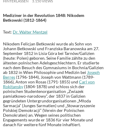
HINTERLASSEN
3.150 VIEWS
Mediziner in der Revolution 1848: Nikodem
Betkowski (1812-1864)
Text:
Dr. Walter Mentzel
Nikodem Felicjan Betkowski wurde als Sohn von
Johann Betkowski und Franziska Baranowska am 27.
September 1812 in Lisia Góra bei Tarnów/Galizien
(heute: Polen) geboren. Seine Familie zählte zu den
ältesten polnischen Adelsgeschlechtern. Er studierte
nach dem Besuch des Gymnasiums in Bochnia/Galizien
ab 1832 in Wien Philosophie und Medizin bei
Joseph
Berres
(1796-1844), Joseph von Wattmann (1789-
1866), Anton von Rosas (1791-1855) und
Carl von
Rokitansky
(1804-1878) und schloss sich der
polnischen Studentenorganisation „Zwiazek
pamiatkowo-narodowy“, der 1837 in Galizien
gegründeten Untergrundorganisationen „Młoda
Sarmacja“ (Junges Sarmatien) und „Stowarzyszenie
Polskiej Demokracji“ (Verein der Polnischen
Demokraten) an. Wegen seines politischen
Engagements wurde er 1836 für vier Monate und
danach für weitere fünf Monate inhaftiert.