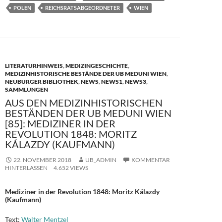
k
POLEN
REICHSRATSABGEORDNETER
WIEN
LITERATURHINWEIS
,
MEDIZINGESCHICHTE
,
MEDIZINHISTORISCHE BESTÄNDE DER UB MEDUNI WIEN
,
NEUBURGER BIBLIOTHEK
,
NEWS
,
NEWS1
,
NEWS3
,
SAMMLUNGEN
AUS DEN MEDIZINHISTORISCHEN
BESTÄNDEN DER UB MEDUNI WIEN
[85]: MEDIZINER IN DER
REVOLUTION 1848: MORITZ
KÁLAZDY (KAUFMANN)
22. NOVEMBER 2018
UB_ADMIN
KOMMENTAR
HINTERLASSEN
4.652 VIEWS
Mediziner in der Revolution 1848: Moritz Kálazdy
(Kaufmann)
Text:
Walter Mentzel