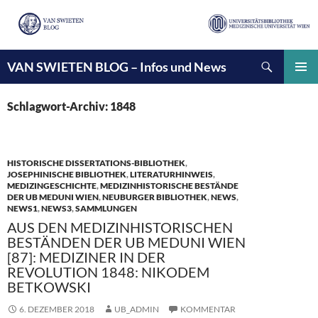
Suchen
VAN SWIETEN BLOG – Infos und News
ZUM
INHALT
PRIMÄ
SPRINGEN
MENÜ
Schlagwort-Archiv: 1848
HISTORISCHE DISSERTATIONS-BIBLIOTHEK
,
JOSEPHINISCHE BIBLIOTHEK
,
LITERATURHINWEIS
,
MEDIZINGESCHICHTE
,
MEDIZINHISTORISCHE BESTÄNDE
DER UB MEDUNI WIEN
,
NEUBURGER BIBLIOTHEK
,
NEWS
,
NEWS1
,
NEWS3
,
SAMMLUNGEN
AUS DEN MEDIZINHISTORISCHEN
BESTÄNDEN DER UB MEDUNI WIEN
[87]: MEDIZINER IN DER
REVOLUTION 1848: NIKODEM
BETKOWSKI
6. DEZEMBER 2018
UB_ADMIN
KOMMENTAR