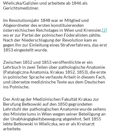
Wieliczka/Galizien und arbeitete ab 1846 als
Gerichtsmediziner.
Im Revolutionsjahr 1848 war er Mitglied und
Abgeordneter des ersten konstituierenden
österreichischen Reichstages in Wien und Kremsier,
[2]
wo er zur Partei der polnischen Föderalisten zählte.
Nach der Niederschlagung der Revolution kam es
gegen ihn zur Einleitung eines Strafverfahrens, das erst
1853 eingestellt wurde.
Zwischen 1852 und 1853 veröffentlichte er ein
Lehrbuch in zwei Teilen über pathologische Anatomie
(Patalogiczna Anatomia, Krakau 1852, 1853), die erste
in polnischer Sprache verfasste Arbeit in diesem Fach,
und übersetze medizinische Texte aus dem Deutschen
ins Polnische.
Der Antrag der Medizinischen Fakultät Krakau zur
Berufung Betkowski auf den 1850 gegründeten
Lehrstuhl der pathologischen Anatomie wurde seitens
des Ministeriums in Wien wegen seiner Beteiligung an
der Unabhängigkeitsbewegung abgelehnt. Seit 1855
lebte Betkowski in Wieliczka, wo er als Kreisarzt
arbeitete.