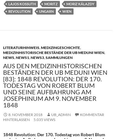
b
d
n
LAJOS KOSSUTH
MORITZ
MORIZ KÁLAZDY
o
o
REVOLUTION
UNGARN
WIEN
o
n
k
LITERATURHINWEIS
,
MEDIZINGESCHICHTE
,
MEDIZINHISTORISCHE BESTÄNDE DER UB MEDUNI WIEN
,
NEWS
,
NEWS1
,
NEWS3
,
SAMMLUNGEN
AUS DEN MEDIZINHISTORISCHEN
BESTÄNDEN DER UB MEDUNI WIEN
[83]: 1848 REVOLUTION: DER 170.
TODESTAG VON ROBERT BLUM
UND SEINE AUFBAHRUNG AM
JOSEPHINUM AM 9. NOVEMBER
1848
8. NOVEMBER 2018
UB_ADMIN
KOMMENTAR
HINTERLASSEN
5.035 VIEWS
1848 Revolution: Der 170. Todestag von Robert Blum