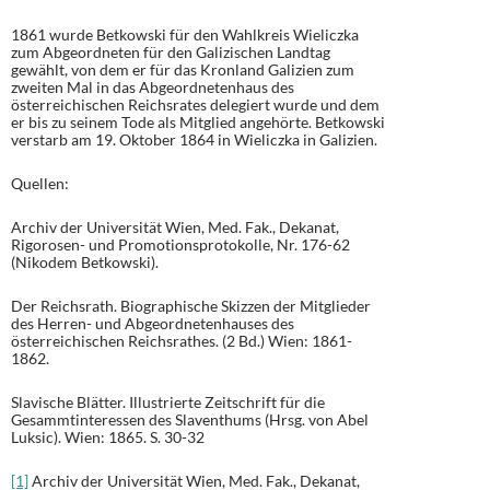
1861 wurde Betkowski für den Wahlkreis Wieliczka
zum Abgeordneten für den Galizischen Landtag
gewählt, von dem er für das Kronland Galizien zum
zweiten Mal in das Abgeordnetenhaus des
österreichischen Reichsrates delegiert wurde und dem
er bis zu seinem Tode als Mitglied angehörte. Betkowski
verstarb am 19. Oktober 1864 in Wieliczka in Galizien.
Quellen:
Archiv der Universität Wien, Med. Fak., Dekanat,
Rigorosen- und Promotionsprotokolle, Nr. 176-62
(Nikodem Betkowski).
Der Reichsrath. Biographische Skizzen der Mitglieder
des Herren- und Abgeordnetenhauses des
österreichischen Reichsrathes. (2 Bd.) Wien: 1861-
1862.
Slavische Blätter. Illustrierte Zeitschrift für die
Gesammtinteressen des Slaventhums (Hrsg. von Abel
Luksic). Wien: 1865. S. 30-32
[1]
Archiv der Universität Wien, Med. Fak., Dekanat,