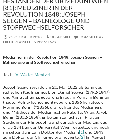
BESTÄNDEN DER UB MEDUNI WIEN
[81]: MEDIZINER IN DER
REVOLUTION 1848: JOSEPH
SEEGEN – BALNEOLOGE UND
STOFFWECHSELFORSCHER
25. OKTOBER 2018
UB_ADMIN
KOMMENTAR
HINTERLASSEN
5.200 VIEWS
Mediziner in der Revolution 1848: Joseph Seegen –
Balneologe und Stoffwechselforscher
Text:
Dr. Walter Mentzel
Joseph Seegen wurde am 20. Mai 1822 als Sohn des
jüdischen Kaufmannes Lion Daniel Seegen (1792-1847)
und Anna Johanna, geborene Brod, in Polná in Böhmen
(heute: Polná/Tschechien) geboren. 1856 heiratete er
Hermine Böhm (*1836), die Tochter des Mediziners
und Mitglieds der Medizinischen Fakultät Wien, Jakob
Böhm (1802-1858). Er begann zunächst in Prag ein
Studium der Philosophie und danach der Medizin, das
er ab 1841 an der Universität Wien fortsetzte und noch
im selben Jahr zum Doktor der Medizin
[1]
und 1843
zum Doktor der Chirurgie promovierte.
[2]
Im August