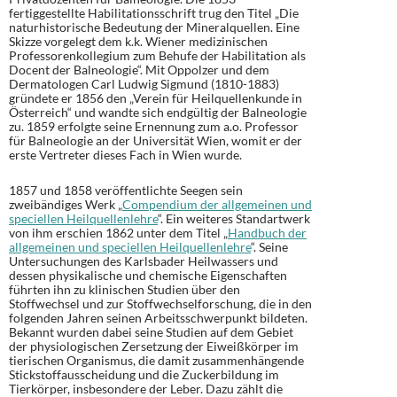
fertiggestellte Habilitationsschrift trug den Titel „Die
naturhistorische Bedeutung der Mineralquellen. Eine
Skizze vorgelegt dem k.k. Wiener medizinischen
Professorenkollegium zum Behufe der Habilitation als
Docent der Balneologie“. Mit Oppolzer und dem
Dermatologen Carl Ludwig Sigmund (1810-1883)
gründete er 1856 den „Verein für Heilquellenkunde in
Österreich“ und wandte sich endgültig der Balneologie
zu. 1859 erfolgte seine Ernennung zum a.o. Professor
für Balneologie an der Universität Wien, womit er der
erste Vertreter dieses Fach in Wien wurde.
1857 und 1858 veröffentlichte Seegen sein
zweibändiges Werk „
Compendium der allgemeinen und
speciellen Heilquellenlehre
“. Ein weiteres Standartwerk
von ihm erschien 1862 unter dem Titel „
Handbuch der
allgemeinen und speciellen Heilquellenlehre
“. Seine
Untersuchungen des Karlsbader Heilwassers und
dessen physikalische und chemische Eigenschaften
führten ihn zu klinischen Studien über den
Stoffwechsel und zur Stoffwechselforschung, die in den
folgenden Jahren seinen Arbeitsschwerpunkt bildeten.
Bekannt wurden dabei seine Studien auf dem Gebiet
der physiologischen Zersetzung der Eiweißkörper im
tierischen Organismus, die damit zusammenhängende
Stickstoffausscheidung und die Zuckerbildung im
Tierkörper, insbesondere der Leber. Dazu zählt die