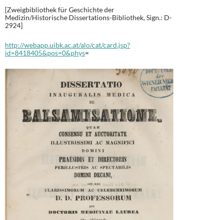
[Zweigbibliothek für Geschichte der
Medizin/Historische Dissertations-Bibliothek, Sign.: D-
2924]
http://webapp.uibk.ac.at/alo/cat/card.jsp?
id=8418405&pos=0&phys
=