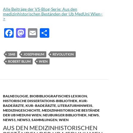
Alle Beiträge der VS-Blog-Serie: Aus den
medizinhistorischen Beständen der Ub MedUni Wien–
>
F
M
E
T
ac
as
m
ei
e
to
ail
le
1848
JOSEPHINUM
REVOLUTION
b
d
n
ROBERT BLUM
WIEN
o
o
o
n
k
BALNEOLOGIE
,
BIOBIBLIOGRAFISCHES LEXIKON
,
HISTORISCHE DISSERTATIONS-BIBLIOTHEK
,
KUR-
BADEÄRZTE
,
KUR- BADEÄRZTE
,
LITERATURHINWEIS
,
MEDIZINGESCHICHTE
,
MEDIZINHISTORISCHE BESTÄNDE
DER UB MEDUNI WIEN
,
NEUBURGER BIBLIOTHEK
,
NEWS
,
NEWS1
,
NEWS3
,
SAMMLUNGEN
,
WIEN
AUS DEN MEDIZINHISTORISCHEN