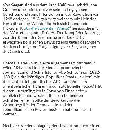
Von Seegen sind aus dem Jahr 1848 zwei schriftliche
Quellen überliefert, die von seinem Engagement
berichten und seine Intentionen in der Revolution von
1948 darlegen. 1848 gab er gemeinsam mit Heinrich
Kern die an der Wienbibliothek sich befindende
Flugschrift „
An die Studenten Wiens!
“ heraus, die mit
den Worten begann: „Brüder! Der Kampf der Märztage
war der Kampf der Gesinnung und des kräftig
erwachten politischen Bewusstseins gegen das System
der Knechtung und Entgeistigung, der Sieg war jener
des Geistes […].
Ebenfalls 1848 publizierte er gemeinsam mit dem in
Wien 1849 zum Dr. der Medizin promovierten
Journalisten und Schriftsteller Max Schlesinger (1822-
1881) ein dreibändiges „Populäres Staats-Lexikon“ mit
dem Untertitel: „politisches ABC für’s Volk. Ein
unentbehrlicher Führer im constitutionellen Staat“. Mit
dieser – ursprünglich in Form von Einzelheften
publizierten und wöchentlich erscheinenden
Schriftenreihe – sollte der Bevölkerung die
Grundbegriffe der Demokratie und der
republikanischen Regierungsform nähergebracht
werden.
Nach der Niederschlagung der Revolution flüchtete er,