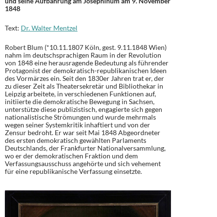
und seine Aufbahrung am Josephinum am 9. November
1848
Text:
Dr. Walter Mentzel
Robert Blum (*10.11.1807 Köln, gest. 9.11.1848 Wien)
nahm im deutschsprachigen Raum in der Revolution
von 1848 eine herausragende Bedeutung als führender
Protagonist der demokratisch-republikanischen Ideen
des Vormärzes ein. Seit den 1830er Jahren trat er, der
zu dieser Zeit als Theatersekretär und Bibliothekar in
Leipzig arbeitete, in verschiedenen Funktionen auf,
initiierte die demokratische Bewegung in Sachsen,
unterstütze diese publizistisch, engagierte sich gegen
nationalistische Strömungen und wurde mehrmals
wegen seiner Systemkritik inhaftiert und von der
Zensur bedroht. Er war seit Mai 1848 Abgeordneter
des ersten demokratisch gewählten Parlaments
Deutschlands, der Frankfurter Nationalversammlung,
wo er der demokratischen Fraktion und dem
Verfassungsausschuss angehörte und sich vehement
für eine republikanische Verfassung einsetzte.