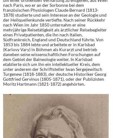
um einer drohenden Verhaftung zu entgehen, aus Wien
nach Paris, wo er an der Sorbonne bei dem
französischen Physiologen Claude Bernard (1813-
1878) studierte und sein Interesse an der Geologie und
der Heilquellenkunde vertiefte. Nach seiner Rückkehr
nach Wien im Jahr 1850 unternahm er eine
mehrjährige Reisetätigkeit als ärztlicher Reisebegleiter
eines Privatpatienten, die ihn nach Italien,
Südfrankreich, England und Deutschland führte. Von
1853 bis 1884 lebte und arbeitete er in Karlsbad
(Karlovy Vary) in Böhmen als Kurarzt und betrieb
daneben seine wissenschaftlichen Forschungen auf
dem Gebiet der Balneologie weiter. In Karlsbad
etablierte sich um ihn ein intellektueller Kreis, dem
unter anderem der Schriftsteller Iwan Sergejewitsch
Turgenew (1818-1883), der deutsche Historiker Georg
Gottfried Gervinus (1805-1871), oder der Publizisten
Moritz Hartmann (1821-1872) angehörten.