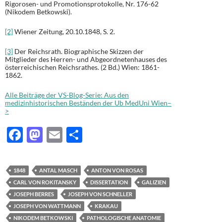
Rigorosen- und Promotionsprotokolle, Nr. 176-62
(Nikodem Betkowski).
[2]
Wiener Zeitung, 20.10.1848, S. 2.
[3]
Der Reichsrath. Biographische Skizzen der
Mitglieder des Herren- und Abgeordnetenhauses des
österreichischen Reichsrathes. (2 Bd.) Wien: 1861-
1862.
Alle Beiträge der VS-Blog-Serie: Aus den
medizinhistorischen Beständen der Ub MedUni Wien–
>
F
M
E
T
ac
as
m
ei
e
to
ail
le
1848
ANTAL MASCH
ANTON VON ROSAS
b
d
n
CARL VON ROKITANSKY
DISSERTATION
GALIZIEN
o
o
JOSEPH BERRES
JOSEPH VON SCHNELLER
JOSEPH VON WATTMANN
KRAKAU
o
n
NIKODEM BETKOWSKI
PATHOLOGISCHE ANATOMIE