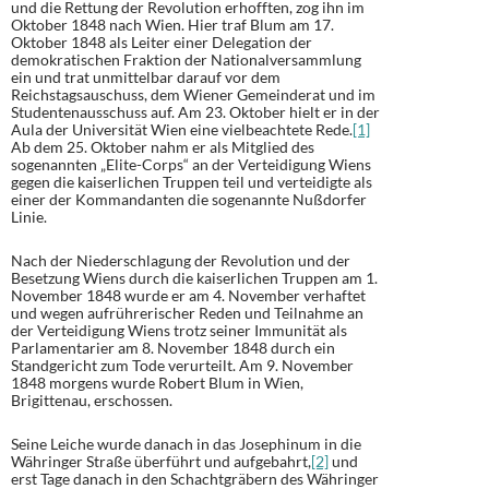
und die Rettung der Revolution erhofften, zog ihn im
Oktober 1848 nach Wien. Hier traf Blum am 17.
Oktober 1848 als Leiter einer Delegation der
demokratischen Fraktion der Nationalversammlung
ein und trat unmittelbar darauf vor dem
Reichstagsauschuss, dem Wiener Gemeinderat und im
Studentenausschuss auf. Am 23. Oktober hielt er in der
Aula der Universität Wien eine vielbeachtete Rede.
[1]
Ab dem 25. Oktober nahm er als Mitglied des
sogenannten „Elite-Corps“ an der Verteidigung Wiens
gegen die kaiserlichen Truppen teil und verteidigte als
einer der Kommandanten die sogenannte Nußdorfer
Linie.
Nach der Niederschlagung der Revolution und der
Besetzung Wiens durch die kaiserlichen Truppen am 1.
November 1848 wurde er am 4. November verhaftet
und wegen aufrührerischer Reden und Teilnahme an
der Verteidigung Wiens trotz seiner Immunität als
Parlamentarier am 8. November 1848 durch ein
Standgericht zum Tode verurteilt. Am 9. November
1848 morgens wurde Robert Blum in Wien,
Brigittenau, erschossen.
Seine Leiche wurde danach in das Josephinum in die
Währinger Straße überführt und aufgebahrt,
[2]
und
erst Tage danach in den Schachtgräbern des Währinger