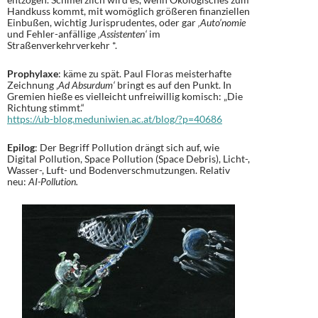
Handkuss kommt, mit womöglich größeren finanziellen
Einbußen, wichtig Jurisprudentes, oder gar
‚Auto’nomie
und Fehler-anfällige
‚Assistenten‘
im
Straßenverkehrverkehr *.
Prophylaxe
: käme zu spät. Paul Floras meisterhafte
Zeichnung ‚
Ad Absurdum‘
bringt es auf den Punkt. In
Gremien hieße es vielleicht unfreiwillig komisch: „Die
Richtung stimmt.“
https://ub-blog.meduniwien.ac.at/blog/?p=40686
Epilog
: Der Begriff Pollution drängt sich auf, wie
Digital Pollution, Space Pollution (Space Debris), Licht-,
Wasser-, Luft- und Bodenverschmutzungen. Relativ
neu:
AI-Pollution.