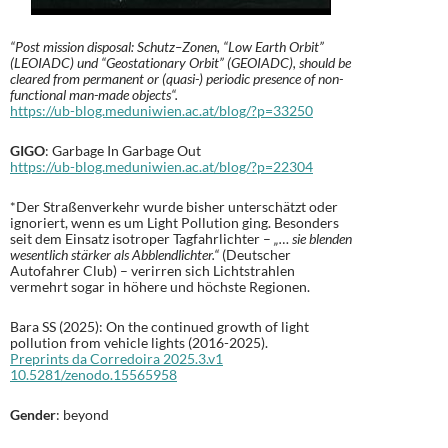
“Post mission disposal: Schutz–Zonen, “Low Earth Orbit”
(LEOIADC) und “Geostationary Orbit” (GEOIADC), should be
cleared from permanent or (quasi-) periodic presence of non-
functional man-made objects“.
https://ub-blog.meduniwien.ac.at/blog/?p=33250
GIGO
: Garbage In Garbage Out
https://ub-blog.meduniwien.ac.at/blog/?p=22304
*Der Straßenverkehr wurde bisher unterschätzt oder
ignoriert, wenn es um Light Pollution ging. Besonders
seit dem Einsatz isotroper Tagfahrlichter –
„… sie blenden
wesentlich stärker als Abblendlichter.“
(Deutscher
Autofahrer Club) – verirren sich Lichtstrahlen
vermehrt sogar in höhere und höchste Regionen.
Bara SS (2025): On the continued growth of light
pollution from vehicle lights (2016-2025).
Preprints da Corredoira 2025.3.v1
10.5281/zenodo.15565958
Gender
: beyond