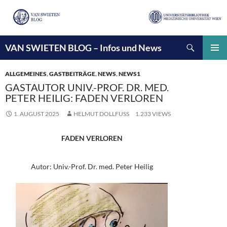
Suchen
VAN SWIETEN BLOG – Infos und News
ZUM
INHALT
PRIMÄ
SPRINGEN
MENÜ
ALLGEMEINES
,
GASTBEITRÄGE
,
NEWS
,
NEWS1
GASTAUTOR UNIV.-PROF. DR. MED.
PETER HEILIG: FADEN VERLOREN
1. AUGUST 2025
HELMUT DOLLFUSS
1.233 VIEWS
FADEN VERLOREN
Autor: Univ.-Prof. Dr. med. Peter Heilig