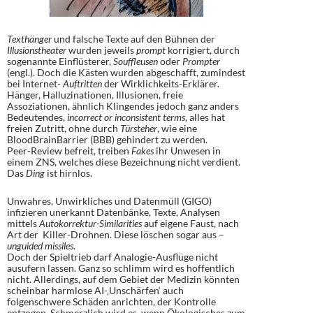
Texthänger
und falsche Texte auf den Bühnen der
Illusionstheater
wurden jeweils
prompt
korrigiert, durch
sogenannte Einflüsterer,
Souffleusen
oder
Prompter
(engl.). Doch die Kästen wurden abgeschafft, zumindest
bei Internet-
Auftritten
der Wirklichkeits-Erklärer.
Hänger, Halluzinationen, Illusionen, freie
Assoziationen, ähnlich Klingendes jedoch ganz anders
Bedeutendes,
incorrect or inconsistent terms
, alles hat
freien Zutritt, ohne durch
Türsteher
, wie eine
BloodBrainBarrier (BBB) gehindert zu werden.
Peer-Review befreit, treiben
Fakes
ihr Unwesen in
einem ZNS, welches diese Bezeichnung nicht verdient.
Das
Ding
ist hirnlos.
Unwahres, Unwirkliches und Datenmüll (GIGO)
infizieren unerkannt Datenbänke, Texte, Analysen
mittels
Autokorrektur-Similarities
auf eigene Faust, nach
Art der Killer-Drohnen. Diese löschen sogar aus –
unguided missiles
.
Doch der Spieltrieb darf Analogie-Ausflüge nicht
ausufern lassen. Ganz so schlimm wird es hoffentlich
nicht. Allerdings, auf dem Gebiet der Medizin könnten
scheinbar harmlose AI-‚Unschärfen‘ auch
folgenschwere Schäden anrichten, der Kontrolle
entzogen. Schmerzlich wird es, wenn Ökologisches zum