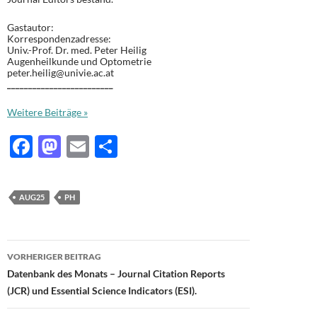
Gastautor:
Korrespondenzadresse:
Univ.-Prof. Dr. med. Peter Heilig
Augenheilkunde und Optometrie
peter.heilig@univie.ac.at
_________________________
Weitere Beiträge »
F
M
E
T
ac
as
m
ei
e
to
ail
le
AUG25
PH
b
d
n
o
o
Beitragsnavigation
o
n
VORHERIGER BEITRAG
Datenbank des Monats – Journal Citation Reports
k
(JCR) und Essential Science Indicators (ESI).