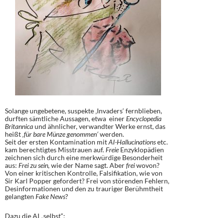
Solange ungebetene, suspekte ‚Invaders‘ fernblieben,
durften sämtliche Aussagen, etwa einer
Encyclopedia
Britannica
und ähnlicher, verwandter Werke ernst, das
heißt
‚für bare Münze genommen‘
werden.
Seit der ersten Kontamination mit
AI-Hallucinations
etc.
kam berechtigtes Misstrauen auf.
Freie
Enzyklopädien
zeichnen sich durch eine merkwürdige Besonderheit
aus:
Frei zu sein,
wie der Name sagt. Aber
frei
wovon?
Von einer kritischen Kontrolle, Falsifikation, wie von
Sir Karl Popper gefordert? Frei von störenden Fehlern,
Desinformationen und den zu trauriger Berühmtheit
gelangten
Fake News
?
Dazu die AI „selbst“: