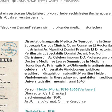
ADMIN
KOMMENTAR HINTERLASSEN
1.598 VIEWS
st ein Service zur Digitalisierung von urheberrechtsfreien Büchern, dere
ls 70 Jahren verstorben sind.
 “eBook on Demand” setzen wir mit folgender medizinhistorischen
Dissertatio Inauguralis Medica De Neuropathiis In Gene
Subsequis Casibus Clinicis, Quam Consensu Et Auctorita
Illustrissimi Ac Magnifici Domini Praesidis Et Directoris,
Perillustris Et Spectabilis Domini Decani, Nec Non
Clarissimorum Ac Celeberrimorum DD. Professorum pr
Doctoris Medicinae Laurea Summisque In Medicina
Honoribus Ac Privilegiis Rite Obtinendis in antiquissima
celeberrima Universitate Vindobonensi publicea
eruditorum disquisitioni submittit Mauritius Heider,
Vindobonensis : In these adnexas disputabitur in aedibu
Universitatis die [ ] mensis [ ] anni 1840
Person:
Heider, Moriz, 1816-1866
[Verfasser]
Überreuter, Carl [Drucker]
Erscheinungsjahr:
1840
Art/Umfang/Format:
Online-Ressource
Digitale Datei: PDF