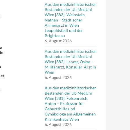
Aus den medizinhistorischen
Beständen der Ub MedUni
Wien [383]: Weinstein,
n
Nathan – Städtischer
Armenarzt in Wien
Leopoldstadt und der
Brigittenau
6. August 2026
re
Aus den medizinhistorischen
te
Beständen der Ub MedUni
Wien [382]: Lanzer, Oskar –
o
Militärarzt, Konsular-Arzt in
Wien
 et
6. August 2026
Aus den medizinhistorischen
s
Beständen der Ub MedUni
Wien [381]: Felsenreich,
Anton – Professor für
Geburtshilfe und
Gynäkologe am Allgemeinen
Krankenhaus Wien
6. August 2026