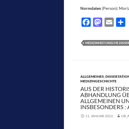
Normdaten
(Person)
:
Moriz
F
M
E
ac
as
m
e
e
to
ail
l
MEDIZINHISTORISCHE DISSE
b
d
o
o
o
n
k
ALLGEMEINES
,
DISSERTATIO
MEDIZINGESCHICHTE
AUS DER HISTORI
ABHANDLUNG ÜBE
ALLGEMEINEN UN
INSBESONDERS : 
11. JANUAR 2022
UB_