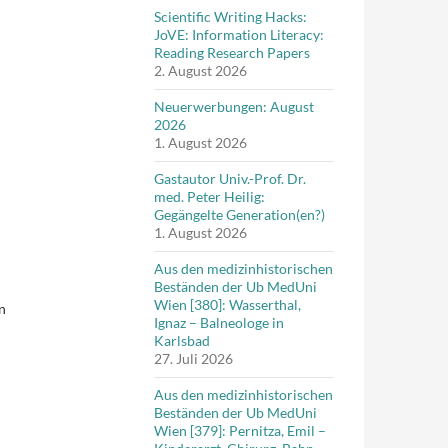
Scientific Writing Hacks:
JoVE: Information Literacy:
Reading Research Papers
2. August 2026
Neuerwerbungen: August
2026
1. August 2026
Gastautor Univ.-Prof. Dr.
med. Peter Heilig:
Gegängelte Generation(en?)
1. August 2026
Aus den medizinhistorischen
Beständen der Ub MedUni
Wien [380]: Wasserthal,
n
Ignaz – Balneologe in
Karlsbad
27. Juli 2026
Aus den medizinhistorischen
Beständen der Ub MedUni
Wien [379]: Pernitza, Emil –