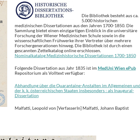
Die Bibliothek besteht aus ca.
5.000 historischen
medizinischen Dissertationen aus den Jahren 1700-1850. Die
Sammlung bietet einen einzigartigen Einblick in die universitäre
Forschung der Wiener Medizinischen Schule sowie in die
wissenschaftlichen Frühwerke ihrer Vertreter über mehrere
Forschergenerationen hinweg. Die Bibliothek ist durch einen
gescannten Zettelkatalog online erschlossen.
Nominalkatalog Medizinhistorische Dissertationen 1700-1850
Folgende Dissertation aus Jahr 1835 ist im
MedUni Wien ePub
Repositorium
als Volltext verfügbar:
Abhandlung über die Quarantaine-Anstalten im Allgemeinen un
der k. k. österreichischen Staaten insbesonders : als Inaugural-
Dissertation
Malfatti
, Leopold von [VerfasserIn]
Malfatti, Johann Baptist