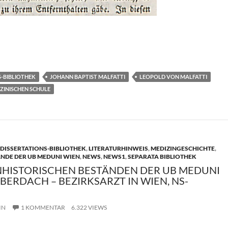
T
i
e
S-BIBLIOTHEK
JOHANN BAPTIST MALFATTI
LEOPOLD VON MALFATTI
n
ZINISCHEN SCHULE
 DISSERTATIONS-BIBLIOTHEK
,
LITERATURHINWEIS
,
MEDIZINGESCHICHTE
,
ÄNDE DER UB MEDUNI WIEN
,
NEWS
,
NEWS1
,
SEPARATA BIBLIOTHEK
NHISTORISCHEN BESTÄNDEN DER UB MEDUNI
 BERDACH – BEZIRKSARZT IN WIEN, NS-
IN
1 KOMMENTAR
6.322 VIEWS