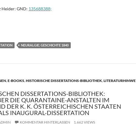
 Heider: GND:
135688388;
T
i
e
RTATION
NEURALGIE; GESCHICHTE 1840
n
NEN
,
E-BOOKS
,
HISTORISCHE DISSERTATIONS-BIBLIOTHEK
,
LITERATURHINWE
SCHEN DISSERTATIONS-BIBLIOTHEK:
R DIE QUARANTAINE-ANSTALTEN IM
D DER K. K. ÖSTERREICHISCHEN STAATEN
ALS INAUGURAL-DISSERTATION
ADMIN
KOMMENTAR HINTERLASSEN
1.662 VIEWS