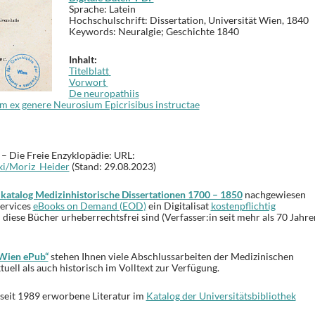
Sprache:
Latein
Hochschulschrift:
Dissertation, Universität Wien, 1840
Keywords:
Neuralgie;
Geschichte 1840
Inhalt:
Titelblatt
Vorwort
De neuropathiis
m ex genere Neurosium Epicrisibus instructae
 – Die Freie Enzyklopädie: URL:
iki/Moriz_Heider
(Stand: 29.08.2023)
atalog Medizinhistorische Dissertationen 1700 – 1850
nachgewiesen
Services
eBooks on Demand (EOD)
ein Digitalisat
kostenpflichtig
diese Bücher urheberrechtsfrei sind (Verfasser:in seit mehr als 70 Jahre
Wien ePub“
stehen Ihnen viele Abschlussarbeiten der Medizinischen
uell als auch historisch im Volltext zur Verfügung.
e seit 1989 erworbene Literatur im
Katalog der Universitätsbibliothek