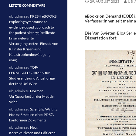
29. AUGUST 2023
UB_
LETZTE KOMMENTARE
eBooks on Demand (EOD)
i
ub_admin
zu
FRESH eBOOKS:
Verfasser:innen seit mehr a
Exploring symptoms : an
evidence-based approach to
the patient history; Resiliente
Die Van Swieten-Blog Serie
Dissertation fort:
krisenrelevante
Versorgungsnetze : Einsatz von
KI in der Krisen- und
Katastrophenbewältigung
uvm;
ub_admin
zu
TOP-
LERNPLATTFORMEN für
Studierende und Angehörige
der MedUni Wien
ub_admin
zu
Normen-
Verfügbarkeit an der MedUni
Wien
ub_admin
zu
Scientific Writing
Hacks: Erstellen eines PDF/A
konformen Dokuments
ub_admin
zu
Neu:
Korrekturlesen und Editieren