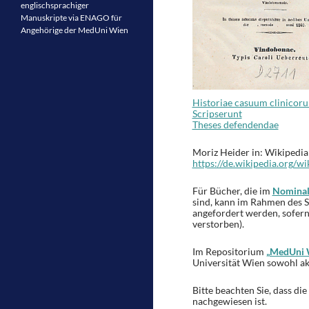
englischsprachiger
Manuskripte via ENAGO für
Angehörige der MedUni Wien
Historiae casuum clinicoru
Scripserunt
Theses defendendae
Moriz Heider in: Wikipedia
https://de.wikipedia.org/w
Für Bücher, die im
Nominalk
sind, kann im Rahmen des 
angefordert werden, sofern 
verstorben).
Im Repositorium
„MedUni 
Universität Wien sowohl akt
Bitte beachten Sie, dass di
nachgewiesen ist.