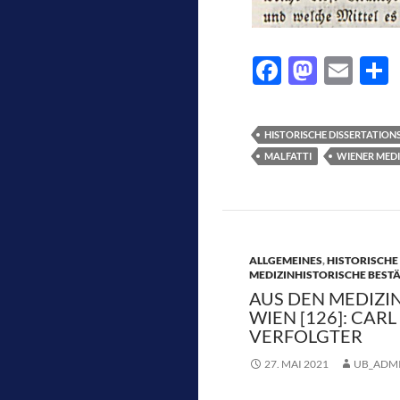
F
M
E
ac
as
m
e
e
to
ail
l
HISTORISCHE DISSERTATION
b
d
MALFATTI
WIENER MEDI
o
o
o
n
k
ALLGEMEINES
,
HISTORISCHE
MEDIZINHISTORISCHE BEST
AUS DEN MEDIZI
WIEN [126]: CARL
VERFOLGTER
27. MAI 2021
UB_ADM