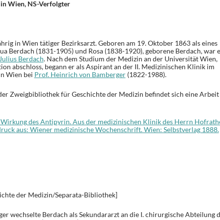
 in Wien, NS-Verfolgter
hrig in Wien tätiger Bezirksarzt. Geboren am 19. Oktober 1863 als eines
sua Berdach (1831-1905) und Rosa (1838-1920), geborene Berdach, war e
Julius Berdach
. Nach dem Studium der Medizin an der Universität Wien,
on abschloss, begann er als Aspirant an der II. Medizinischen Klinik im
in Wien bei
Prof. Heinrich von Bamberger
(1822-1988).
der Zweigbibliothek für Geschichte der Medizin befindet sich eine Arbeit
r Wirkung des Antipyrin. Aus der medizinischen Klinik des Herrn Hofrath
druck aus: Wiener medizinische Wochenschrift. Wien: Selbstverlag 1888.
ichte der Medizin/Separata-Bibliothek]
 wechselte Berdach als Sekundararzt an die I. chirurgische Abteilung 