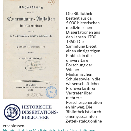
Die Bibliothek
besteht aus ca.
5.000 historischen
medizinischen
Dissertationen aus
den Jahren 1700-
1850. Die
Sammlung bietet
einen einzigartigen
Einblick in die
universitäre
Forschung der
Wiener
Medizinischen
Schule sowie in die
wissenschaftlichen
Frühwerke ihrer
Vertreter über
mehrere
Forschergeneration
en hinweg. Die
Bibliothek ist durch
einen gescannten
Zettelkatalog online
erschlossen.
Nominalkatalog Medizinhistorische Dissertationen