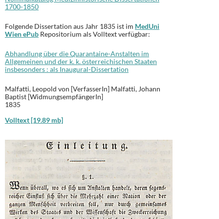
1700-1850
Folgende Dissertation aus Jahr 1835 ist im
MedUni
Wien ePub
Repositorium
als Volltext verfügbar:
Abhandlung über die Quarantaine-Anstalten im
Allgemeinen und der k. k. österreichischen Staaten
insbesonders : als Inaugural-Dissertation
Malfatti
, Leopold von [VerfasserIn]
Malfatti, Johann
Baptist [WidmungsempfängerIn]
1835
Volltext [19.89 mb]