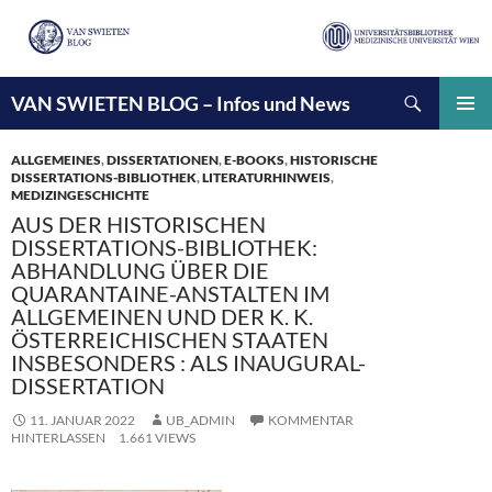
Suchen
VAN SWIETEN BLOG – Infos und News
ZUM
INHALT
PRIMÄ
SPRINGEN
MENÜ
ALLGEMEINES
,
DISSERTATIONEN
,
E-BOOKS
,
HISTORISCHE
DISSERTATIONS-BIBLIOTHEK
,
LITERATURHINWEIS
,
MEDIZINGESCHICHTE
AUS DER HISTORISCHEN
DISSERTATIONS-BIBLIOTHEK:
ABHANDLUNG ÜBER DIE
QUARANTAINE-ANSTALTEN IM
ALLGEMEINEN UND DER K. K.
ÖSTERREICHISCHEN STAATEN
INSBESONDERS : ALS INAUGURAL-
DISSERTATION
11. JANUAR 2022
UB_ADMIN
KOMMENTAR
HINTERLASSEN
1.661 VIEWS