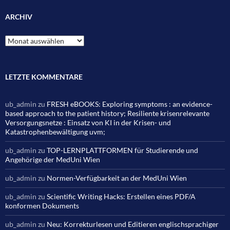
ARCHIV
Archiv
LETZTE KOMMENTARE
ub_admin
zu
FRESH eBOOKS: Exploring symptoms : an evidence-
based approach to the patient history; Resiliente krisenrelevante
Versorgungsnetze : Einsatz von KI in der Krisen- und
Katastrophenbewältigung uvm;
ub_admin
zu
TOP-LERNPLATTFORMEN für Studierende und
Angehörige der MedUni Wien
ub_admin
zu
Normen-Verfügbarkeit an der MedUni Wien
ub_admin
zu
Scientific Writing Hacks: Erstellen eines PDF/A
konformen Dokuments
ub_admin
zu
Neu: Korrekturlesen und Editieren englischsprachiger