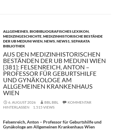
o
n
k
ALLGEMEINES
,
BIOBIBLIOGRAFISCHES LEXIKON
,
MEDIZINGESCHICHTE
,
MEDIZINHISTORISCHE BESTÄNDE
DER UB MEDUNI WIEN
,
NEWS
,
NEWS1
,
SEPARATA
BIBLIOTHEK
AUS DEN MEDIZINHISTORISCHEN
BESTÄNDEN DER UB MEDUNI WIEN
[381]: FELSENREICH, ANTON –
PROFESSOR FÜR GEBURTSHILFE
UND GYNÄKOLOGE AM
ALLGEMEINEN KRANKENHAUS
WIEN
6. AUGUST 2026
BBL BBL
KOMMENTAR
HINTERLASSEN
1.515 VIEWS
Felsenreich, Anton – Professor für Geburtshilfe und
Gynäkologe am Allgemeinen Krankenhaus Wien