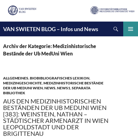
Suchen
VAN SWIETEN BLOG – Infos und News
ZUM
INHALT
PRIMÄ
SPRINGEN
MENÜ
Archiv der Kategorie: Medizinhistorische
Bestände der Ub MedUni Wien
ALLGEMEINES
,
BIOBIBLIOGRAFISCHES LEXIKON
,
MEDIZINGESCHICHTE
,
MEDIZINHISTORISCHE BESTÄNDE
DER UB MEDUNI WIEN
,
NEWS
,
NEWS1
,
SEPARATA
BIBLIOTHEK
AUS DEN MEDIZINHISTORISCHEN
BESTÄNDEN DER UB MEDUNI WIEN
[383]: WEINSTEIN, NATHAN –
STÄDTISCHER ARMENARZT IN WIEN
LEOPOLDSTADT UND DER
BRIGITTENAU