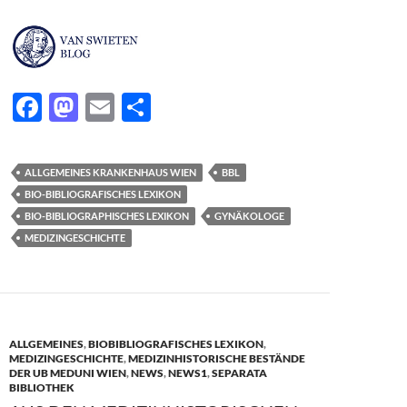
F
M
E
T
ac
as
m
ei
e
to
ail
le
ALLGEMEINES KRANKENHAUS WIEN
BBL
b
d
n
BIO-BIBLIOGRAFISCHES LEXIKON
o
o
BIO-BIBLIOGRAPHISCHES LEXIKON
GYNÄKOLOGE
MEDIZINGESCHICHTE
o
n
k
ALLGEMEINES
,
BIOBIBLIOGRAFISCHES LEXIKON
,
MEDIZINGESCHICHTE
,
MEDIZINHISTORISCHE BESTÄNDE
DER UB MEDUNI WIEN
,
NEWS
,
NEWS1
,
SEPARATA
BIBLIOTHEK