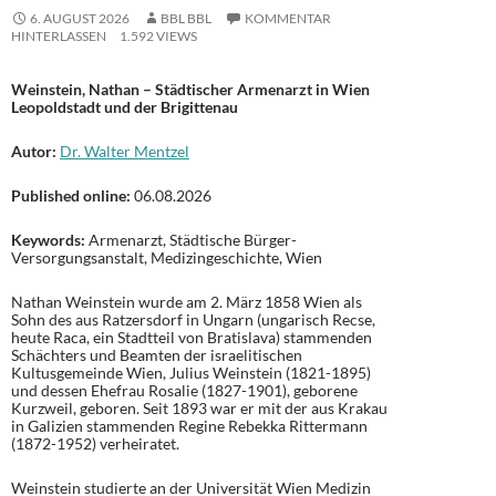
6. AUGUST 2026
BBL BBL
KOMMENTAR
HINTERLASSEN
1.592 VIEWS
Weinstein, Nathan – Städtischer Armenarzt in Wien
Leopoldstadt und der Brigittenau
Autor:
Dr. Walter Mentzel
Published online:
06.08.2026
Keywords:
Armenarzt, Städtische Bürger-
Versorgungsanstalt, Medizingeschichte, Wien
Nathan Weinstein wurde am 2. März 1858 Wien als
Sohn des aus Ratzersdorf in Ungarn (ungarisch Recse,
heute Raca, ein Stadtteil von Bratislava) stammenden
Schächters und Beamten der israelitischen
Kultusgemeinde Wien, Julius Weinstein (1821-1895)
und dessen Ehefrau Rosalie (1827-1901), geborene
Kurzweil, geboren. Seit 1893 war er mit der aus Krakau
in Galizien stammenden Regine Rebekka Rittermann
(1872-1952) verheiratet.
Weinstein studierte an der Universität Wien Medizin