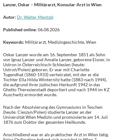
Lanzer, Oskar – Militärarzt, Konsular-Arzt in Wien
Autor:
Dr. Walter Mentzel
Published online:
06.08.2026
Keywords:
Militärarzt, Medizingeschichte, Wien
Oskar Lanzer wurde am 16. September 1851 als Sohn
von Ignaz Lanzer und Amalie Lanzer, geborene Eisner, in
Ustron in Österreichisch-Schlesien (heute:
Ustroń/Polen) geboren. Er war mit Charlotte
Tugendhat (1860-1933) verheiratet, mit der er die
Tochter Ella Hilda Winternitz hatte (1883-nach 1944),
die aufgrund ihrer jüdischen Herkunft 1942 in das
Ghetto Theresienstadt deportiert und nach 1944 im KZ
Auschwitz ermordet wurde.
Nach der Absolvierung des Gymnasiums in Teschen
(heute: Cieszyn/Polen) studierte Lanzer an der
Universität Wien Medizin und promovierte am 14. Juli
1876 zum Doktor der gesamten Heilkunde.
Anschließend war er als praktischer Arzt in Wien tätig.
Seine Ordination befand sich zunächst in Wien 7,