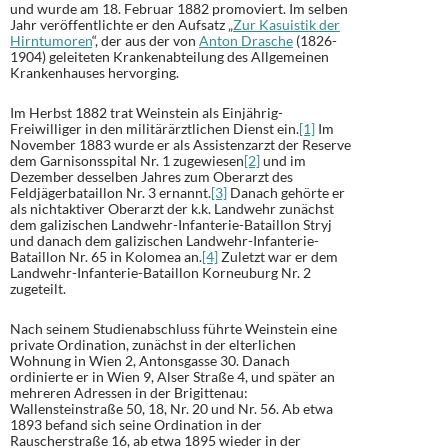
und wurde am 18. Februar 1882 promoviert. Im selben
Jahr veröffentlichte er den Aufsatz „
Zur Kasuistik der
Hirntumoren
“, der aus der von
Anton Drasche
(1826-
1904) geleiteten Krankenabteilung des Allgemeinen
Krankenhauses hervorging.
Im Herbst 1882 trat Weinstein als Einjährig-
Freiwilliger in den militärärztlichen Dienst ein.
[1]
Im
November 1883 wurde er als Assistenzarzt der Reserve
dem Garnisonsspital Nr. 1 zugewiesen
[2]
und im
Dezember desselben Jahres zum Oberarzt des
Feldjägerbataillon Nr. 3 ernannt.
[3]
Danach gehörte er
als nichtaktiver Oberarzt der k.k. Landwehr zunächst
dem galizischen Landwehr-Infanterie-Bataillon Stryj
und danach dem galizischen Landwehr-Infanterie-
Bataillon Nr. 65 in Kolomea an.
[4]
Zuletzt war er dem
Landwehr-Infanterie-Bataillon Korneuburg Nr. 2
zugeteilt.
Nach seinem Studienabschluss führte Weinstein eine
private Ordination, zunächst in der elterlichen
Wohnung in Wien 2, Antonsgasse 30. Danach
ordinierte er in Wien 9, Alser Straße 4, und später an
mehreren Adressen in der Brigittenau:
Wallensteinstraße 50, 18, Nr. 20 und Nr. 56. Ab etwa
1893 befand sich seine Ordination in der
Rauscherstraße 16, ab etwa 1895 wieder in der