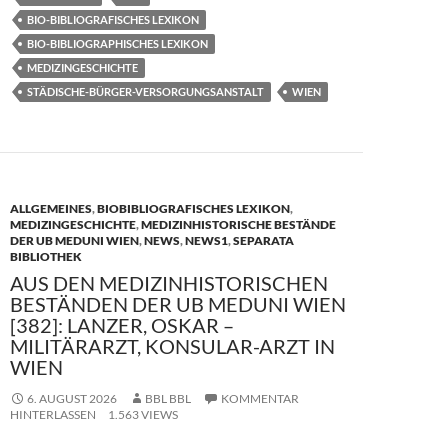
b
d
n
BIO-BIBLIOGRAFISCHES LEXIKON
o
o
BIO-BIBLIOGRAPHISCHES LEXIKON
MEDIZINGESCHICHTE
o
n
STÄDISCHE-BÜRGER-VERSORGUNGSANSTALT
WIEN
k
ALLGEMEINES
,
BIOBIBLIOGRAFISCHES LEXIKON
,
MEDIZINGESCHICHTE
,
MEDIZINHISTORISCHE BESTÄNDE
DER UB MEDUNI WIEN
,
NEWS
,
NEWS1
,
SEPARATA
BIBLIOTHEK
AUS DEN MEDIZINHISTORISCHEN
BESTÄNDEN DER UB MEDUNI WIEN
[382]: LANZER, OSKAR –
MILITÄRARZT, KONSULAR-ARZT IN
WIEN
6. AUGUST 2026
BBL BBL
KOMMENTAR
HINTERLASSEN
1.563 VIEWS