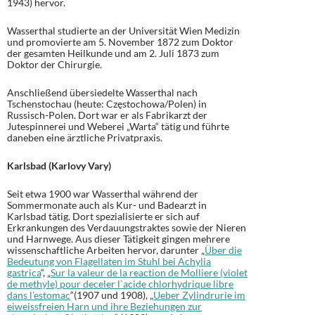
1943) hervor.
Wasserthal studierte an der Universität Wien Medizin
und promovierte am 5. November 1872 zum Doktor
der gesamten Heilkunde und am 2. Juli 1873 zum
Doktor der Chirurgie.
Anschließend übersiedelte Wasserthal nach
Tschenstochau (heute: Częstochowa/Polen) in
Russisch-Polen. Dort war er als Fabrikarzt der
Jutespinnerei und Weberei „Warta“ tätig und führte
daneben eine ärztliche Privatpraxis.
Karlsbad (Karlovy Vary)
Seit etwa 1900 war Wasserthal während der
Sommermonate auch als Kur- und Badearzt in
Karlsbad tätig. Dort spezialisierte er sich auf
Erkrankungen des Verdauungstraktes sowie der Nieren
und Harnwege. Aus dieser Tätigkeit gingen mehrere
wissenschaftliche Arbeiten hervor, darunter „
Über die
Bedeutung von Flagellaten im Stuhl bei Achylia
gastrica
“, „
Sur la valeur de la reaction de Molliere (violet
de methyle) pour deceler l`acide chlorhydrique libre
dans l’estomac
“(1907 und 1908), „
Ueber Zylindrurie im
eiweissfreien Harn und ihre Beziehungen zur