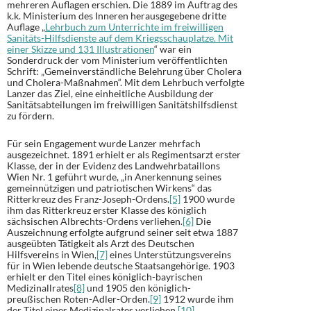
mehreren Auflagen erschien. Die 1889 im Auftrag des
k.k. Ministerium des Inneren herausgegebene dritte
Auflage „
Lehrbuch zum Unterrichte im freiwilligen
Sanitäts-Hilfsdienste auf dem Kriegsschauplatze. Mit
einer Skizze und 131 Illustrationen
“ war ein
Sonderdruck der vom Ministerium veröffentlichten
Schrift: „Gemeinverständliche Belehrung über Cholera
und Cholera-Maßnahmen“. Mit dem Lehrbuch verfolgte
Lanzer das Ziel, eine einheitliche Ausbildung der
Sanitätsabteilungen im freiwilligen Sanitätshilfsdienst
zu fördern.
Für sein Engagement wurde Lanzer mehrfach
ausgezeichnet. 1891 erhielt er als Regimentsarzt erster
Klasse, der in der Evidenz des Landwehrbataillons
Wien Nr. 1 geführt wurde, „in Anerkennung seines
gemeinnützigen und patriotischen Wirkens“ das
Ritterkreuz des Franz-Joseph-Ordens.
[5]
1900 wurde
ihm das Ritterkreuz erster Klasse des königlich
sächsischen Albrechts-Ordens verliehen.
[6]
Die
Auszeichnung erfolgte aufgrund seiner seit etwa 1887
ausgeübten Tätigkeit als Arzt des Deutschen
Hilfsvereins in Wien,
[7]
eines Unterstützungsvereins
für in Wien lebende deutsche Staatsangehörige. 1903
erhielt er den Titel eines königlich-bayrischen
Medizinallrates
[8]
und 1905 den königlich-
preußischen Roten-Adler-Orden.
[9]
1912 wurde ihm
der Titel eines Medizinalrates verliehen.
[10]