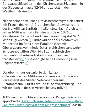
Burggasse 35, später in der Kirchengasse 34, danach in
der Siebensterngasse 32-34 und zuletzt in der
Westbahnstraße 20.
Neben seiner ärztlichen Praxis beschäftigte sich Lanzer
mit Fragen des militärärztlichen Sanitätswesens und
des freiwilligen Sanitätshilfsdienstes. Nach Ableistung
seines Militärsanitätsdienstes wurde er 1876 zum
Assistenzarzt ernannt und dem Garnisonsspital Nr. 1 in
Wien zugewiesen.
[1]
1882 wurde er als nichtaktiver
Militärarzt im Rang eines Bataillonsarzt mit
Oberarztrang vom niederösterreichischen Landwehr-
Schützenbataillon Wien Nr. 1 zum schlesischen
Landwehr-Infanterie-Bataillon nach Teschen
transferiert.
[2]
1884 erfolgte seine Ernennung zum
Regimentsarzt.
[3]
Darüber hinaus engagierte sich Lanzer im
österreichischen Militärveteranenwesen. Er war u.a.
Vereinsarzt des Militär-Veteranen-Vereins
„Feldmarschall Fürst Edmund zu Schwarzenberg“ und
wirkte auch in dessen Vereinsleitung mit.
[4]
1885 veröffentlichte er das vom k.k. Kriegsministerium
approbierte „
Lehrbuch zum Unterrichte im freiwilligen
Sanitäts-Hilfsdienst auf dem Kriegsschauplatz
“, das in