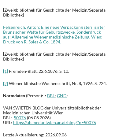
[Zweigbibliothek für Geschichte der Medizin/Separata
Bibliothek]
Felsenreich, Anton: Eine neue Verpackung sterilisirter
Bruns’scher Watte für Geburtszwecke. Sonderdruck
aus: Allgemeine Wiener medizinische Zeitung. Wien:
Druck von R. Spies & Co. 1894.
[Zweigbibliothek für Geschichte der Medizin/Separata
Bibliothek]
[1]
Fremden-Blatt, 22.6.1876, S. 10.
[2]
Wiener klinische Wochenschrift, Nr. 8, 1926, S. 224.
Normdaten
(Person)
: :
BBL
;
GND
:
VAN SWIETEN BLOG der Universitätsbibliothek der
Medizinischen Universität Wien
BBL:
50076
(06.08.2026)
URL:
https://ub.meduniwien.ac.at/blog/?p=50076
Letzte Aktualisierung: 2026.09.06