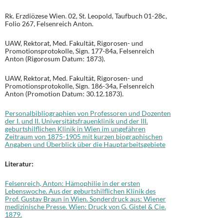
Rk. Erzdiözese Wien. 02, St. Leopold, Taufbuch 01-28c,
Folio 267, Felsenreich Anton.
UAW, Rektorat, Med. Fakultät, Rigorosen- und
Promotionsprotokolle, Sign. 177-84a, Felsenreich
Anton (Rigorosum Datum: 1873).
UAW, Rektorat, Med. Fakultät, Rigorosen- und
Promotionsprotokolle, Sign. 186-34a, Felsenreich
Anton (Promotion Datum: 30.12.1873).
Personalbibliographien von Professoren und Dozenten
der I. und II. Universitätsfrauenklinik und der III.
geburtshilflichen Klinik in Wien im ungefähren
Zeitraum von 1875-1905 mit kurzen biographischen
Angaben und Überblick über die Hauptarbeitsgebiete
Literatur:
Felsenreich, Anton: Hämophilie in der ersten
Lebenswoche. Aus der geburtshilflichen Klinik des
Prof. Gustav Braun in Wien. Sonderdruck aus: Wiener
medizinische Presse. Wien: Druck von G. Gistel & Cie.
1879.