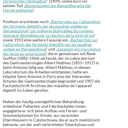
chronischen Obstipation
“ (1909), sowie kurz vor
seinem Tod „
Bemerkungen zur Balneotherapie der
Harnkrankheiten
“.
Posthum erschienen noch „
Recherches sur l’adsorption
des ferments digestifs par les poudres usitées en
therapeutique
“,
Les mátieres dialysables du contenu
stomacal décelables par la réaction de la ninhydrine
“
sowie 1913 eine weitere Fassung von „
Recherches sur
l’adsorption des ferments digestifs par les poudres
usiteés en therapeutique
“ und „
L’examen microscopique
des feces au polariscope
“, die er gemeinsam mit René
Goiffon (1882-1964) verfasste, der im Laboratorium
des Gastroenterologen Albert Mathieu (1855–1917) in
Saint-Antoine tätig war. Albert Mathieu, in dessen
Laboratorium die Arbeiten entstanden, hatte am
Hôpital Saint-Antoine in Paris eine der führenden
Schulen der Gastroenterologie begründet und 1907 die
Fachzeitschrift Archives des maladies de l’appareil
digestif ins Leben gerufen.
Neben der häufig unentgeltlichen Behandlung
mittelloser Patienten und Fabrikarbeiter:innen
engagierte er sich beim Aufbau von Ferien- und
Sommerkolonien für Kinder aus verarmten
Elternhäusern in Częstochowa, die er auch medizinisch
betreute, um der weit verbreiteten Tuberkulose und