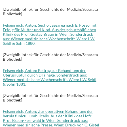
[Zweigbibliothek für Geschichte der Medizin/Separata
Bibliothek]
Felsenreich, Anton: Sectio caesarea nach E. Posso mit
Erfolg für Mutter und Kind. Aus der geburtshilflichen
Klinik des Prof. Gustav Braun in Wien. Sonderdruck
aus: Wiener medizinische Wochenschrift. Wien: L.W.
Seidl & Sohn 1880.
[Zweigbibliothek für Geschichte der Medizin/Separata
Bibliothek]
Felsenreich, Anton: Beitrag zur Behandlung der
Uterusruptur durch Drainage. Sonderdruck aus:
Wiener medizinische Wochenschrift. Wien: L.W. Seidl
& Sohn 1881.
[Zweigbibliothek für Geschichte der Medizin/Separata
Bibliothek]
Felsenreich, Anton: Zur operativen Behandlung der
hernia funiculi umbilicalis. Aus der Klinik des Hofr.
Prof. Braun-Fernwald in Wien. Sonderdruck aus:
Wiener medizinische Presse. Wien: Druck von G. Gistel