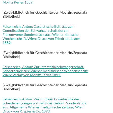
Moritz Perles 1889.
[Zweigbibliothek für Geschichte der Medizin/Separata
Bibliothek]
Felsenreich, Anton: Casuistische Beiträge zur
Complication der Schwangerschaft durch
Fibromyome. Sonderdruck aus: Wiener klinische
Wochenschrift. Wien: Druck von Friedrich Jasper
1889.
[Zweigbibliothek für Geschichte der Medizin/Separata
Bibliothek]
Felsenreich, Anton: Zur Interstitialschwangerschaft.
Sonderdruck aus: Wiener medizinische Wochenschrift.
Wien: Verlag von Moritz Perles 1891.
[Zweigbibliothek für Geschichte der Medizin/Separata
Bibliothek]
Felsenreich, Anton: Zur blutigen Erweiterung des
Scheideneinganges während der Geburt. Sonderdruck
aus: Allgemeine Wiener medizinische Zeitung. Wien:
Druck von R. Spies & Co. 1893.