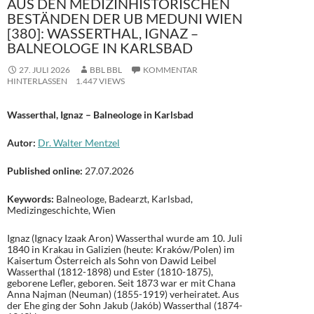
AUS DEN MEDIZINHISTORISCHEN
BESTÄNDEN DER UB MEDUNI WIEN
[380]: WASSERTHAL, IGNAZ –
BALNEOLOGE IN KARLSBAD
27. JULI 2026
BBL BBL
KOMMENTAR
HINTERLASSEN
1.447 VIEWS
Wasserthal, Ignaz – Balneologe in Karlsbad
Autor:
Dr. Walter Mentzel
Published online:
27.07.2026
Keywords:
Balneologe, Badearzt, Karlsbad,
Medizingeschichte, Wien
Ignaz (Ignacy Izaak Aron) Wasserthal wurde am 10. Juli
1840 in Krakau in Galizien (heute: Kraków/Polen) im
Kaisertum Österreich als Sohn von Dawid Leibel
Wasserthal (1812-1898) und Ester (1810-1875),
geborene Lefler, geboren. Seit 1873 war er mit Chana
Anna Najman (Neuman) (1855-1919) verheiratet. Aus
der Ehe ging der Sohn Jakub (Jakób) Wasserthal (1874-