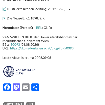
[8]
Illustrierte Kronen-Zeitung, 25.12.1926, S. 7.
[9]
Die Neuzeit, 7.1.1898, S. 9.
Normdaten
(Person)
: :
BBL
; GND:
VAN SWIETEN BLOG der Universitätsbibliothek der
Medizinischen Universität Wien
BBL:
50093
(06.08.2026)
URL:
https://ub.meduniwien.ac.at/blog/?p=50093
Letzte Aktualisierung: 2026.09.06
F
M
E
T
ac
as
m
ei
e
to
ail
le
ARMENARZT
BBL