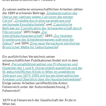
Zu seinen weiteren wissenschaftlichen Arbeiten zählen
die 1889 erschienen Beiträge „
Totalexstirpation des
Uterus per vaginam wegen Carcinom des ganzen
Cervix
“, „
Dystokie durch eine parametrane und
peritoneale Exsudatschwiele
“, und „
Casuistische
Beiträge zur Complication der Schwangerschaft durch
Fibromyome
“. 1891 folgte „
Zur
Interstitialschwangerschaft
“, 1893 „
Zur blutigen
Erweiterung des Scheideneinganges während der
Geburt
“ und 1894 „
Eine neue Verpackung sterilisirter
Bruns’scher Watte für Geburtszwecke
“.
Ein ausführliches Verzeichnis seiner
wissenschaftlichen Publikationen findet sich in dem
Band „
Personalbibliographien von Professoren und
Dozenten der I. und II. Universitätsfrauenklinik und der
III. geburtshilflichen Klinik in Wien im ungefähren
Zeitraum von 1875-1905 mit kurzen biographischen
Angaben und Überblick über die Hauptarbeitsgebiete
“.
Einige seiner Arbeiten veröffentlichte Anton
Felsenreich unter der Autorenbezeichnung „T.
Felsenreich“.
1879 trat Felsenreich der Gesellschaft der Ärzte in
Wien bei.