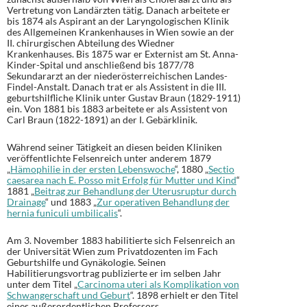
Vertretung von Landärzten tätig. Danach arbeitete er
bis 1874 als Aspirant an der Laryngologischen Klinik
des Allgemeinen Krankenhauses in Wien sowie an der
II. chirurgischen Abteilung des Wiedner
Krankenhauses. Bis 1875 war er Externist am St. Anna-
Kinder-Spital und anschließend bis 1877/78
Sekundararzt an der niederösterreichischen Landes-
Findel-Anstalt. Danach trat er als Assistent in die III.
geburtshilfliche Klinik unter Gustav Braun (1829-1911)
ein. Von 1881 bis 1883 arbeitete er als Assistent von
Carl Braun (1822-1891) an der I. Gebärklinik.
Während seiner Tätigkeit an diesen beiden Kliniken
veröffentlichte Felsenreich unter anderem 1879
„
Hämophilie in der ersten Lebenswoche
“, 1880 „
Sectio
caesarea nach E. Posso mit Erfolg für Mutter und Kind
“
1881 „
Beitrag zur Behandlung der Uterusruptur durch
Drainage
“ und 1883 „
Zur operativen Behandlung der
hernia funiculi umbilicalis
“.
Am 3. November 1883 habilitierte sich Felsenreich an
der Universität Wien zum Privatdozenten im Fach
Geburtshilfe und Gynäkologie. Seinen
Habilitierungsvortrag publizierte er im selben Jahr
unter dem Titel „
Carcinoma uteri als Komplikation von
Schwangerschaft und Geburt
“. 1898 erhielt er den Titel
eines außerordentlichen Professors.