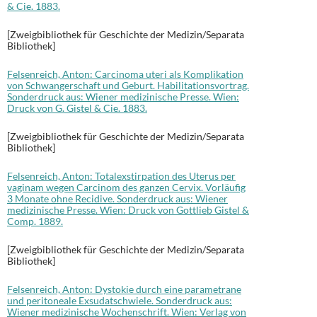
& Cie. 1883.
[Zweigbibliothek für Geschichte der Medizin/Separata
Bibliothek]
Felsenreich, Anton: Carcinoma uteri als Komplikation
von Schwangerschaft und Geburt. Habilitationsvortrag.
Sonderdruck aus: Wiener medizinische Presse. Wien:
Druck von G. Gistel & Cie. 1883.
[Zweigbibliothek für Geschichte der Medizin/Separata
Bibliothek]
Felsenreich, Anton: Totalexstirpation des Uterus per
vaginam wegen Carcinom des ganzen Cervix. Vorläufig
3 Monate ohne Recidive. Sonderdruck aus: Wiener
medizinische Presse. Wien: Druck von Gottlieb Gistel &
Comp. 1889.
[Zweigbibliothek für Geschichte der Medizin/Separata
Bibliothek]
Felsenreich, Anton: Dystokie durch eine parametrane
und peritoneale Exsudatschwiele. Sonderdruck aus:
Wiener medizinische Wochenschrift. Wien: Verlag von