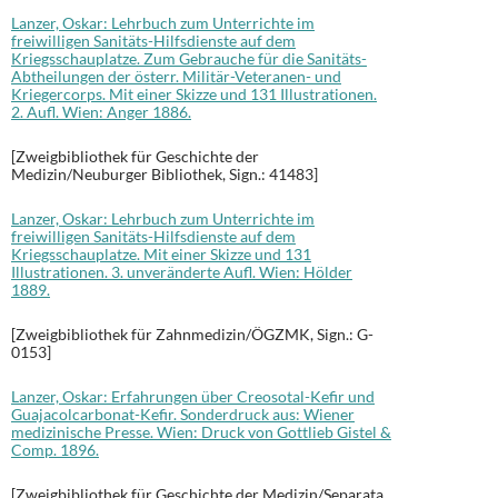
Lanzer, Oskar: Lehrbuch zum Unterrichte im
freiwilligen Sanitäts-Hilfsdienste auf dem
Kriegsschauplatze. Zum Gebrauche für die Sanitäts-
Abtheilungen der österr. Militär-Veteranen- und
Kriegercorps. Mit einer Skizze und 131 Illustrationen.
2. Aufl. Wien: Anger 1886.
[Zweigbibliothek für Geschichte der
Medizin/Neuburger Bibliothek, Sign.: 41483]
Lanzer, Oskar: Lehrbuch zum Unterrichte im
freiwilligen Sanitäts-Hilfsdienste auf dem
Kriegsschauplatze. Mit einer Skizze und 131
Illustrationen. 3. unveränderte Aufl. Wien: Hölder
1889.
[Zweigbibliothek für Zahnmedizin/ÖGZMK, Sign.: G-
0153]
Lanzer, Oskar: Erfahrungen über Creosotal-Kefir und
Guajacolcarbonat-Kefir. Sonderdruck aus: Wiener
medizinische Presse. Wien: Druck von Gottlieb Gistel &
Comp. 1896.
[Zweigbibliothek für Geschichte der Medizin/Separata