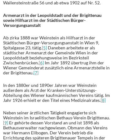
Wallensteinstraße 56 und ab etwa 1902 auf Nr. 52.
Armenarzt in der Leopoldstadt und der Brigittenau
sowie Hilfsarzt im der Städtischen Bürger-
Versorgungsanstalt
Ab zirka 1888 war Weinstein als Hilfsarzt in der
Städtischen Bürger-Versorgungsanstalt in Wien 9,
Spitalgasse 23, tätig.
[5]
Daneben arbeitete er als
städtischer Armenarzt der Gemeinde Wien in der
Leopoldstadt beziehungsweise im Bezirksteil
Zwischenbrücken.
[6]
Im Jahr 1892 übertrug ihm der
Wiener Gemeinderat zusätzlich eine Armenarztstelle in
der Brigittenau.
[7]
In den 1880er und 1890er Jahren war Weinstein
außerdem als Arzt der Kranken-Unterstützungs-
Abteilung des Wiener kaufmännischen Vereins tätig. Im
Jahr 1926 erhielt er den Titel eines Medizinalrates.
[8]
Neben seiner ärztlichen Tätigkeit engagierte sich
Weinstein im Israelitischen Bethaus-Verein Brigittenau.
[9]
Er gehörte dessen Vorstand an und ist 1898 als
Bethausverwalter nachgewiesen. Obmann des Vereins
war Hermann Ellbogen. Der Verein betrieb die
Errichtung des späteren Brigittenauer Tempels in der