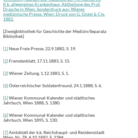
K.k. allgemeines Krankenhaus, Abtheilung des Prof.
Drasche in Wien. Sonderdruck aus: Wiener
medizinische Presse. Wien: Druck von G. Gistel & Cie.
1882.
[Zweigbibliothek für Geschichte der Medizin/Separata
Bibliothek]
[1]
Neue Freie Presse, 22.9.1882, S. 19.
[2]
Fremdenblatt, 17.11.1883, S. 15.
[3]
Wiener Zeitung, 1.12.1883, S. 1.
[4]
Österreichischer Soldatenfreund, 24.1.1888, S. 6.
[5]
Wiener Kommunal-Kalender und städtisches
Jahrbuch, Wien 1888, S. 1380.
[6]
Wiener Kommunal-Kalender und städtisches
Jahrbuch, Wien 1895, S. 130.
[7]
Amtsblatt der k.k. Reichshaupt- und Residenzstadt
Wien, Nr. 78, 4.10.1892, S. 2384.