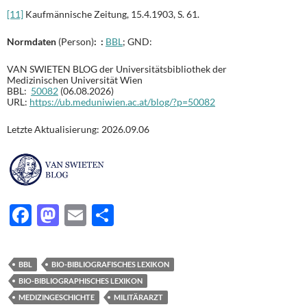
[11]
Kaufmännische Zeitung, 15.4.1903, S. 61.
Normdaten
(Person)
: :
BBL
; GND:
VAN SWIETEN BLOG der Universitätsbibliothek der
Medizinischen Universität Wien
BBL:
50082
(06.08.2026)
URL:
https://ub.meduniwien.ac.at/blog/?p=50082
Letzte Aktualisierung: 2026.09.06
F
M
E
T
ac
as
m
ei
e
to
ail
le
BBL
BIO-BIBLIOGRAFISCHES LEXIKON
b
d
n
BIO-BIBLIOGRAPHISCHES LEXIKON
o
o
MEDIZINGESCHICHTE
MILITÄRARZT