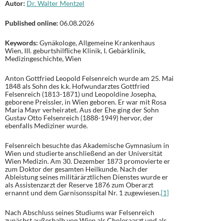
Autor:
Dr. Walter Mentzel
Published online:
06.08.2026
Keywords:
Gynäkologe, Allgemeine Krankenhaus
Wien, III. geburtshilfliche Klinik, I. Gebärklinik,
Medizingeschichte, Wien
Anton Gottfried Leopold Felsenreich wurde am 25. Mai
1848 als Sohn des k.k. Hofwundarztes Gottfried
Felsenreich (1813-1871) und Leopoldine Josepha,
geborene Preissler, in Wien geboren. Er war mit Rosa
Maria Mayr verheiratet. Aus der Ehe ging der Sohn
Gustav Otto Felsenreich (1888-1949) hervor, der
ebenfalls Mediziner wurde.
Felsenreich besuchte das Akademische Gymnasium in
Wien und studierte anschließend an der Universität
Wien Medizin. Am 30. Dezember 1873 promovierte er
zum Doktor der gesamten Heilkunde. Nach der
Ableistung seines militärärztlichen Dienstes wurde er
als Assistenzarzt der Reserve 1876 zum Oberarzt
ernannt und dem Garnisonsspital Nr. 1 zugewiesen.
[1]
Nach Abschluss seines Studiums war Felsenreich
zunächst außerhalb von Wien als Choleraarzt und als