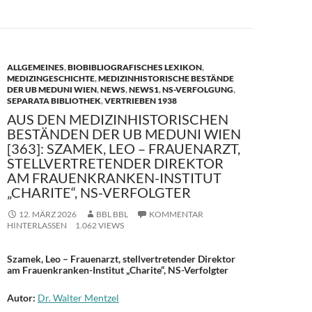
ALLGEMEINES
,
BIOBIBLIOGRAFISCHES LEXIKON
,
MEDIZINGESCHICHTE
,
MEDIZINHISTORISCHE BESTÄNDE
DER UB MEDUNI WIEN
,
NEWS
,
NEWS1
,
NS-VERFOLGUNG
,
SEPARATA BIBLIOTHEK
,
VERTRIEBEN 1938
AUS DEN MEDIZINHISTORISCHEN
BESTÄNDEN DER UB MEDUNI WIEN
[363]: SZAMEK, LEO – FRAUENARZT,
STELLVERTRETENDER DIREKTOR
AM FRAUENKRANKEN-INSTITUT
„CHARITE“, NS-VERFOLGTER
12. MÄRZ 2026
BBL BBL
KOMMENTAR
HINTERLASSEN
1.062 VIEWS
Szamek, Leo – Frauenarzt, stellvertretender Direktor
am Frauenkranken-Institut „Charite“, NS-Verfolgter
Autor:
Dr. Walter Mentzel