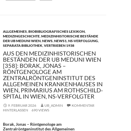
k
ALLGEMEINES
,
BIOBIBLIOGRAFISCHES LEXIKON
,
MEDIZINGESCHICHTE
,
MEDIZINHISTORISCHE BESTÄNDE
DER UB MEDUNI WIEN
,
NEWS
,
NEWS1
,
NS-VERFOLGUNG
,
SEPARATA BIBLIOTHEK
,
VERTRIEBEN 1938
AUS DEN MEDIZINHISTORISCHEN
BESTÄNDEN DER UB MEDUNI WIEN
[358]: BORAK, JONAS –
RÖNTGENOLOGE AM
ZENTRALRÖNTGENINSTITUT DES
ALLGEMEINEN KRANKENHAUSES IN
WIEN, PRIMARIUS AM ROTHSCHILD-
SPITAL IN WIEN, NS-VERFOLGTER
9. FEBRUAR 2026
UB_ADMIN
KOMMENTAR
HINTERLASSEN
690 VIEWS
Borak, Jonas – Röntgenologe am
Zentralröntgeninstitut des Allgemeinen