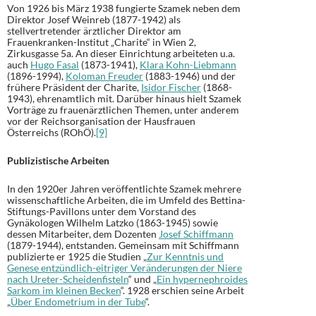
Von 1926 bis März 1938 fungierte Szamek neben dem
Direktor Josef Weinreb (1877-1942) als
stellvertretender ärztlicher Direktor am
Frauenkranken-Institut „Charite“ in Wien 2,
Zirkusgasse 5a. An dieser Einrichtung arbeiteten u.a.
auch
Hugo Fasal
(1873-1941),
Klara Kohn-Liebmann
(1896-1994),
Koloman Freuder
(1883-1946) und der
frühere Präsident der Charite,
Isidor Fischer
(1868-
1943), ehrenamtlich mit. Darüber hinaus hielt Szamek
Vorträge zu frauenärztlichen Themen, unter anderem
vor der Reichsorganisation der Hausfrauen
Österreichs (ROhÖ).
[9]
Publizistische Arbeiten
In den 1920er Jahren veröffentlichte Szamek mehrere
wissenschaftliche Arbeiten, die im Umfeld des Bettina-
Stiftungs-Pavillons unter dem Vorstand des
Gynäkologen Wilhelm Latzko (1863-1945) sowie
dessen Mitarbeiter, dem Dozenten
Josef Schiffmann
(1879-1944), entstanden. Gemeinsam mit Schiffmann
publizierte er 1925 die Studien „
Zur Kenntnis und
Genese entzündlich-eitriger Veränderungen der Niere
nach Ureter-Scheidenfisteln
“ und „
Ein hypernephroides
Sarkom im kleinen Becken
“. 1928 erschien seine Arbeit
„
Über Endometrium in der Tube
“.