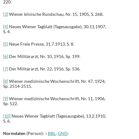
220.
[3]
Wiener klinische Rundschau, Nr. 15, 1905, S. 268.
[4]
Neues Wiener Tagblatt (Tagesausgabe), 30.11.1907,
S. 4.
[5]
Neue Freie Presse, 31.7.1913, S. 8.
[6]
Der Militärarzt, Nr. 10, 1916, Sp. 199.
[7]
Der Militärarzt, Nr. 22, 1916, Sp. 536.
[8]
Wiener medizinische Wochenschrift, Nr. 47, 1924,
Sp. 2514-2515.
[9]
Wiener medizinische Wochenschrift, Nr. 11, 1906,
Sp. 522.
[10]
Neues Wiener Tagblatt (Tagesausgabe), 13.2.1910,
S. 6.
Normdaten
(Person)
: :
BBL
;
GND
: