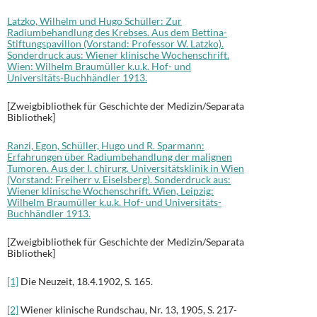
Latzko, Wilhelm und Hugo Schüller: Zur
Radiumbehandlung des Krebses. Aus dem Bettina-
Stiftungspavillon (Vorstand: Professor W. Latzko).
Sonderdruck aus: Wiener klinische Wochenschrift.
Wien: Wilhelm Braumüller k.u.k. Hof- und
Universitäts-Buchhändler 1913.
[Zweigbibliothek für Geschichte der Medizin/Separata
Bibliothek]
Ranzi, Egon, Schüller, Hugo und R. Sparmann:
Erfahrungen über Radiumbehandlung der malignen
Tumoren. Aus der I. chirurg. Universitätsklinik in Wien
(Vorstand: Freiherr v. Eiselsberg). Sonderdruck aus:
Wiener klinische Wochenschrift. Wien, Leipzig:
Wilhelm Braumüller k.u.k. Hof- und Universitäts-
Buchhändler 1913.
[Zweigbibliothek für Geschichte der Medizin/Separata
Bibliothek]
[1]
Die Neuzeit, 18.4.1902, S. 165.
[2]
Wiener klinische Rundschau, Nr. 13, 1905, S. 217-