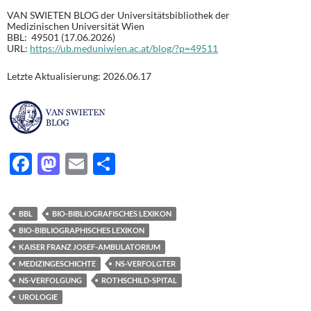
VAN SWIETEN BLOG der Universitätsbibliothek der
Medizinischen Universität Wien
BBL: 49501 (17.06.2026)
URL:
https://ub.meduniwien.ac.at/blog/?p=49511
Letzte Aktualisierung: 2026.06.17
F
M
E
T
ac
as
m
ei
e
to
ail
le
BBL
BIO-BIBLIOGRAFISCHES LEXIKON
b
d
n
BIO-BIBLIOGRAPHISCHES LEXIKON
o
o
KAISER FRANZ JOSEF-AMBULATORIUM
MEDIZINGESCHICHTE
NS-VERFOLGTER
o
n
NS-VERFOLGUNG
ROTHSCHILD-SPITAL
k
UROLOGIE