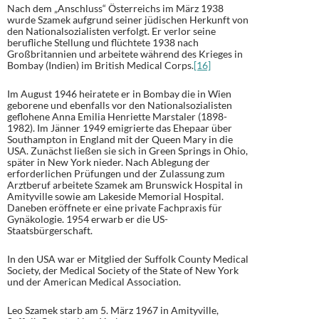
Nach dem „Anschluss“ Österreichs im März 1938
wurde Szamek aufgrund seiner jüdischen Herkunft von
den Nationalsozialisten verfolgt. Er verlor seine
berufliche Stellung und flüchtete 1938 nach
Großbritannien und arbeitete während des Krieges in
Bombay (Indien) im British Medical Corps.
[16]
Im August 1946 heiratete er in Bombay die in Wien
geborene und ebenfalls vor den Nationalsozialisten
geflohene Anna Emilia Henriette Marstaler (1898-
1982). Im Jänner 1949 emigrierte das Ehepaar über
Southampton in England mit der Queen Mary in die
USA. Zunächst ließen sie sich in Green Springs in Ohio,
später in New York nieder. Nach Ablegung der
erforderlichen Prüfungen und der Zulassung zum
Arztberuf arbeitete Szamek am Brunswick Hospital in
Amityville sowie am Lakeside Memorial Hospital.
Daneben eröffnete er eine private Fachpraxis für
Gynäkologie. 1954 erwarb er die US-
Staatsbürgerschaft.
In den USA war er Mitglied der Suffolk County Medical
Society, der Medical Society of the State of New York
und der American Medical Association.
Leo Szamek starb am 5. März 1967 in Amityville,