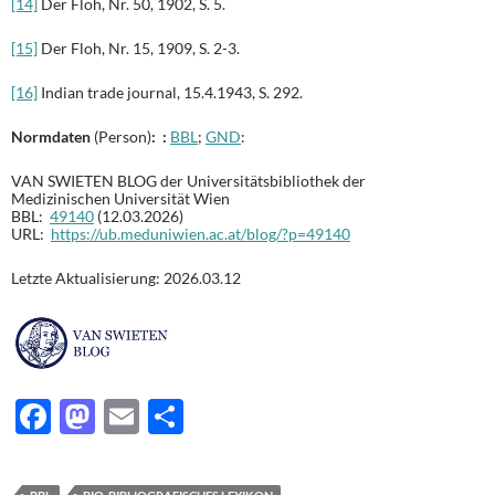
[14]
Der Floh, Nr. 50, 1902, S. 5.
[15]
Der Floh, Nr. 15, 1909, S. 2-3.
[16]
Indian trade journal, 15.4.1943, S. 292.
Normdaten
(Person)
: :
BBL
;
GND
:
VAN SWIETEN BLOG der Universitätsbibliothek der
Medizinischen Universität Wien
BBL:
49140
(12.03.2026)
URL:
https://ub.meduniwien.ac.at/blog/?p=49140
Letzte Aktualisierung: 2026.03.12
F
M
E
T
ac
as
m
ei
e
to
ail
le