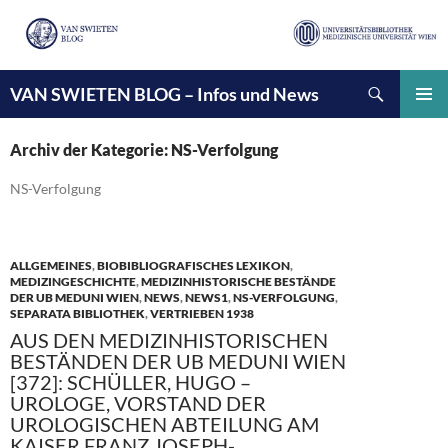
Suchen
VAN SWIETEN BLOG – Infos und News
ZUM
INHALT
PRIMÄ
SPRINGEN
MENÜ
Archiv der Kategorie: NS-Verfolgung
NS-Verfolgung
ALLGEMEINES
,
BIOBIBLIOGRAFISCHES LEXIKON
,
MEDIZINGESCHICHTE
,
MEDIZINHISTORISCHE BESTÄNDE
DER UB MEDUNI WIEN
,
NEWS
,
NEWS1
,
NS-VERFOLGUNG
,
SEPARATA BIBLIOTHEK
,
VERTRIEBEN 1938
AUS DEN MEDIZINHISTORISCHEN
BESTÄNDEN DER UB MEDUNI WIEN
[372]: SCHÜLLER, HUGO –
UROLOGE, VORSTAND DER
UROLOGISCHEN ABTEILUNG AM
KAISER FRANZ JOSEPH-