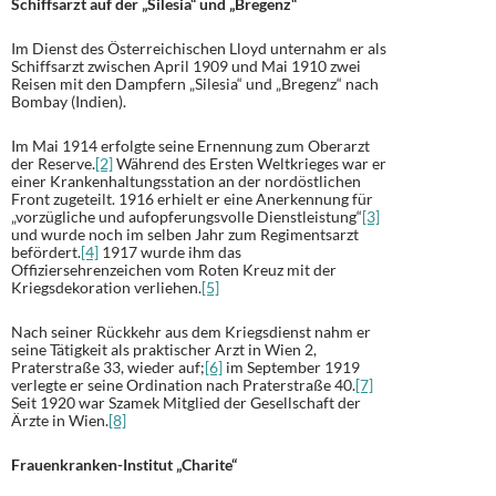
Schiffsarzt auf der „Silesia“ und „Bregenz“
Im Dienst des Österreichischen Lloyd unternahm er als
Schiffsarzt zwischen April 1909 und Mai 1910 zwei
Reisen mit den Dampfern „Silesia“ und „Bregenz“ nach
Bombay (Indien).
Im Mai 1914 erfolgte seine Ernennung zum Oberarzt
der Reserve.
[2]
Während des Ersten Weltkrieges war er
einer Krankenhaltungsstation an der nordöstlichen
Front zugeteilt. 1916 erhielt er eine Anerkennung für
„vorzügliche und aufopferungsvolle Dienstleistung“
[3]
und wurde noch im selben Jahr zum Regimentsarzt
befördert.
[4]
1917 wurde ihm das
Offiziersehrenzeichen vom Roten Kreuz mit der
Kriegsdekoration verliehen.
[5]
Nach seiner Rückkehr aus dem Kriegsdienst nahm er
seine Tätigkeit als praktischer Arzt in Wien 2,
Praterstraße 33, wieder auf;
[6]
im September 1919
verlegte er seine Ordination nach Praterstraße 40.
[7]
Seit 1920 war Szamek Mitglied der Gesellschaft der
Ärzte in Wien.
[8]
Frauenkranken-Institut „Charite“