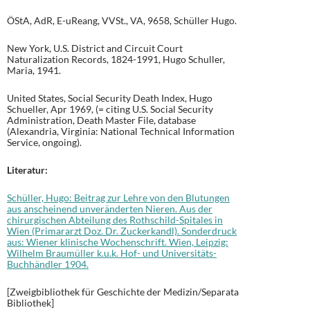
ÖStA, AdR, E-uReang, VVSt., VA, 9658, Schüller Hugo.
New York, U.S. District and Circuit Court
Naturalization Records, 1824-1991, Hugo Schuller,
Maria, 1941.
United States, Social Security Death Index, Hugo
Schueller, Apr 1969, (= citing U.S. Social Security
Administration, Death Master File, database
(Alexandria, Virginia: National Technical Information
Service, ongoing).
Literatur:
Schüller, Hugo: Beitrag zur Lehre von den Blutungen
aus anscheinend unveränderten Nieren. Aus der
chirurgischen Abteilung des Rothschild-Spitales in
Wien (Primararzt Doz. Dr. Zuckerkandl). Sonderdruck
aus: Wiener klinische Wochenschrift. Wien, Leipzig:
Wilhelm Braumüller k.u.k. Hof- und Universitäts-
Buchhändler 1904.
[Zweigbibliothek für Geschichte der Medizin/Separata
Bibliothek]