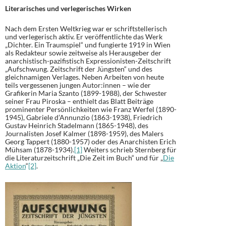
Literarisches und verlegerisches Wirken
Nach dem Ersten Weltkrieg war er schriftstellerisch
und verlegerisch aktiv. Er veröffentlichte das Werk
„Dichter. Ein Traumspiel“ und fungierte 1919 in Wien
als Redakteur sowie zeitweise als Herausgeber der
anarchistisch-pazifistisch Expressionisten-Zeitschrift
„Aufschwung. Zeitschrift der Jüngsten“ und des
gleichnamigen Verlages. Neben Arbeiten von heute
teils vergessenen jungen Autor:innen – wie der
Grafikerin Maria Szanto (1899-1988), der Schwester
seiner Frau Piroska – enthielt das Blatt Beiträge
prominenter Persönlichkeiten wie Franz Werfel (1890-
1945), Gabriele d’Annunzio (1863-1938), Friedrich
Gustav Heinrich Stadelmann (1865-1948), des
Journalisten Josef Kalmer (1898-1959), des Malers
Georg Tappert (1880-1957) oder des Anarchisten Erich
Mühsam (1878-1934).
[1]
Weiters schrieb Sternberg für
die Literaturzeitschrift „Die Zeit im Buch“ und für „
Die
Aktion
“
[2]
.