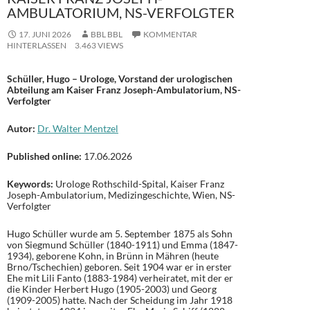
AMBULATORIUM, NS-VERFOLGTER
17. JUNI 2026
BBL BBL
KOMMENTAR
HINTERLASSEN
3.463 VIEWS
Schüller, Hugo – Urologe, Vorstand der urologischen
Abteilung am Kaiser Franz Joseph-Ambulatorium, NS-
Verfolgter
Autor:
Dr. Walter Mentzel
Published online:
17.06.2026
Keywords:
Urologe Rothschild-Spital, Kaiser Franz
Joseph-Ambulatorium, Medizingeschichte, Wien, NS-
Verfolgter
Hugo Schüller wurde am 5. September 1875 als Sohn
von Siegmund Schüller (1840-1911) und Emma (1847-
1934), geborene Kohn, in Brünn in Mähren (heute
Brno/Tschechien) geboren. Seit 1904 war er in erster
Ehe mit Lili Fanto (1883-1984) verheiratet, mit der er
die Kinder Herbert Hugo (1905-2003) und Georg
(1909-2005) hatte. Nach der Scheidung im Jahr 1918