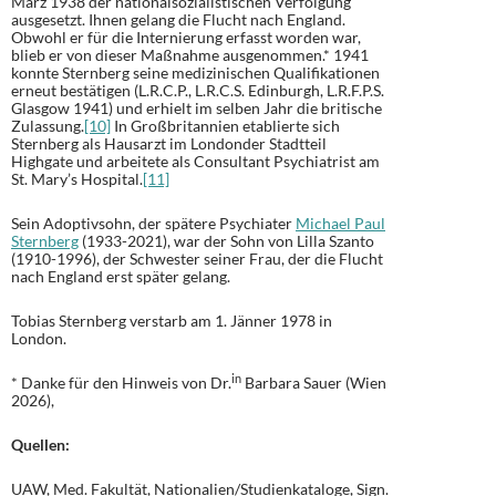
März 1938 der nationalsozialistischen Verfolgung
ausgesetzt. Ihnen gelang die Flucht nach England.
Obwohl er für die Internierung erfasst worden war,
blieb er von dieser Maßnahme ausgenommen.* 1941
konnte Sternberg seine medizinischen Qualifikationen
erneut bestätigen (L.R.C.P., L.R.C.S. Edinburgh, L.R.F.P.S.
Glasgow 1941) und erhielt im selben Jahr die britische
Zulassung.
[10]
In Großbritannien etablierte sich
Sternberg als Hausarzt im Londonder Stadtteil
Highgate und arbeitete als Consultant Psychiatrist am
St. Mary’s Hospital.
[11]
Sein Adoptivsohn, der spätere Psychiater
Michael Paul
Sternberg
(1933-2021), war der Sohn von Lilla Szanto
(1910-1996), der Schwester seiner Frau, der die Flucht
nach England erst später gelang.
Tobias Sternberg verstarb am 1. Jänner 1978 in
London.
in
* Danke für den Hinweis von Dr.
Barbara Sauer (Wien
2026),
Quellen:
UAW, Med. Fakultät, Nationalien/Studienkataloge, Sign.