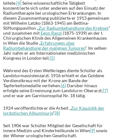
leitete.
[4]
Seine wissenschaftliche Tätigkeit
konzentrierte sich unter anderem auf den Einsatz der
Radiumtherapie bei urologischen Erkrankungen. In
diesem Zusammenhang publizierte er 1913 gemeinsam
mit Wilhelm Latzko (1863-1945) am Bettina-
Stiftungspavillon „
Zur Radiumbehandlung des Krebses
“
und zusammen mit
Egon Ranzi
(1875-1939) an der I.
Chirurgischen Klinik des Allgemeinen Krankenhauses
in Wien die Studie „
Erfahrungen über
Radiumbehandlung der malignen Tumoren
“. Im selben
Jahr nahm er am Internationalen medizinischen
Kongress in London teil.
[5]
Während des Ersten Weltkrieges diente Schüller als
Landsturmassistenzarzt. 1916 erhielt er das Goldene
Verdienstkreuz mit der Krone am Bande der
Tapferkeitsmedaille verliehen.
[6]
Darüber hinaus
erfolgte seine Ernennung zum Landsturm-Oberarzt;
[7]
und er war am Garnisonsspital Nr. 18 tätig.
1924 veröffentlichte er die Arbeit „
Zur Kasuistik der
lordotischen Albuminurie
“.
[8]
Seit 1906 war Schüller Mitglied der Gesellschaft für
innere Medizin und Kinderheilkunde in Wien
[9]
sowie
der Wiener urologischen Gesellschaft.