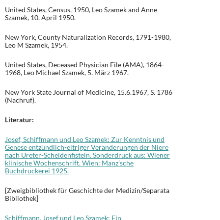
United States, Census, 1950, Leo Szamek and Anne
Szamek, 10. April 1950.
New York, County Naturalization Records, 1791-1980,
Leo M Szamek, 1954.
United States, Deceased Physician File (AMA), 1864-
1968, Leo Michael Szamek, 5. März 1967.
New York State Journal of Medicine, 15.6.1967, S. 1786
(Nachruf).
Literatur:
Josef, Schiffmann und Leo Szamek: Zur Kenntnis und
Genese entzündlich-eitriger Veränderungen der Niere
nach Ureter-Scheidenfisteln. Sonderdruck aus: Wiener
klinische Wochenschrift. Wien: Manz’sche
Buchdruckerei 1925.
[Zweigbibliothek für Geschichte der Medizin/Separata
Bibliothek]
Schiffmann, Josef und Leo Szamek: Ein