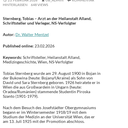
23. FEBRUAR 2026
UB_ADMIN
KOMMENTAR
HINTERLASSEN
648 VIEWS
Sternberg, Tobias – Arzt an der Heilanstalt Alland,
Schriftsteller und Verleger, NS-Verfolgter
Autor:
Dr. Walter Mentzel
Published online:
23.02.2026
Keywords:
Schriftsteller, Heilanstalt Alland,
Medizingeschichte, Wien, NS-Verfolgter
Tobias Sternberg wurde am 29. August 1900 in Bojan in
der Bukowina (heute: Bojany/Ukraine) als Sohn von
David und Sara Sternberg geboren. 1926 heiratete er in
Wien die aus Großwardein in Ungarn (heute:
Oradea/Rumänien) stammende Studentin Piroska
Szanto (1901-1979).
Nach dem Besuch des Josefstädter Obergymnasiums
begann er im Wintersemester 1918/19 mit dem
Studium der Medizin an der Universität Wien, das er
am 13. Juli 1925 mit der Promotion abschloss.