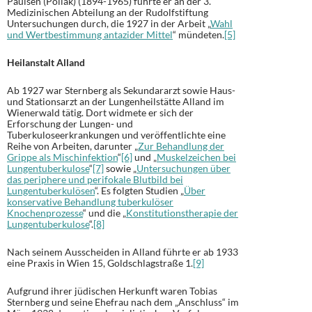
Paulsen (Pollak) (1894-1965) führte er an der 3.
Medizinischen Abteilung an der Rudolfstiftung
Untersuchungen durch, die 1927 in der Arbeit „
Wahl
und Wertbestimmung antazider Mittel
“ mündeten.
[5]
Heilanstalt Alland
Ab 1927 war Sternberg als Sekundararzt sowie Haus-
und Stationsarzt an der Lungenheilstätte Alland im
Wienerwald tätig. Dort widmete er sich der
Erforschung der Lungen- und
Tuberkuloseerkrankungen und veröffentlichte eine
Reihe von Arbeiten, darunter „
Zur Behandlung der
Grippe als Mischinfektion
“
[6]
und „
Muskelzeichen bei
Lungentuberkulose
“
[7]
sowie „
Untersuchungen über
das periphere und perifokale Blutbild bei
Lungentuberkulösen
“. Es folgten Studien „
Über
konservative Behandlung tuberkulöser
Knochenprozesse
“ und die „
Konstitutionstherapie der
Lungentuberkulose
“.
[8]
Nach seinem Ausscheiden in Alland führte er ab 1933
eine Praxis in Wien 15, Goldschlagstraße 1.
[9]
Aufgrund ihrer jüdischen Herkunft waren Tobias
Sternberg und seine Ehefrau nach dem „Anschluss“ im