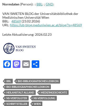
Normdaten
(Person)
: :
BBL
: ;
GND
:
VAN SWIETEN BLOG der Universitätsbibliothek der
Medizinischen Universität Wien
BBL:
48569
(23.02.2026)
URL:
https://ub-blog.meduniwien.ac.at/blog/?p=48569
Letzte Aktualisierung: 2026.02.23
F
M
E
T
ac
as
m
ei
e
to
ail
le
BBL
BIO-BIBLIOGRAFISCHES LEXIKON
b
d
n
BIO-BIBLIOGRAPHISCHES LEXIKON
o
o
HEILANSTALT ALLAND
MEDIZINGESCHICHTE
NS-VERFOLGTER
NS-VERFOLGUNG
o
n
SCHRIFTSTELLER
WIEN