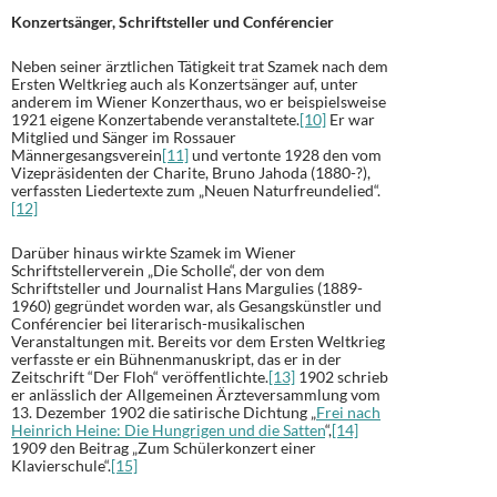
Konzertsänger, Schriftsteller und Conférencier
Neben seiner ärztlichen Tätigkeit trat Szamek nach dem
Ersten Weltkrieg auch als Konzertsänger auf, unter
anderem im Wiener Konzerthaus, wo er beispielsweise
1921 eigene Konzertabende veranstaltete.
[10]
Er war
Mitglied und Sänger im Rossauer
Männergesangsverein
[11]
und vertonte 1928 den vom
Vizepräsidenten der Charite, Bruno Jahoda (1880-?),
verfassten Liedertexte zum „Neuen Naturfreundelied“.
[12]
Darüber hinaus wirkte Szamek im Wiener
Schriftstellerverein „Die Scholle“, der von dem
Schriftsteller und Journalist Hans Margulies (1889-
1960) gegründet worden war, als Gesangskünstler und
Conférencier bei literarisch-musikalischen
Veranstaltungen mit. Bereits vor dem Ersten Weltkrieg
verfasste er ein Bühnenmanuskript, das er in der
Zeitschrift “Der Floh“ veröffentlichte.
[13]
1902 schrieb
er anlässlich der Allgemeinen Ärzteversammlung vom
13. Dezember 1902 die satirische Dichtung „
Frei nach
Heinrich Heine: Die Hungrigen und die Satten
“,
[14]
1909 den Beitrag „Zum Schülerkonzert einer
Klavierschule“.
[15]