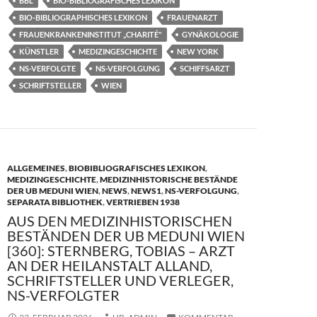
BBL
BIO-BIBLIOGRAFISCHES LEXIKON
b
d
n
BIO-BIBLIOGRAPHISCHES LEXIKON
FRAUENARZT
o
o
FRAUENKRANKENINSTITUT „CHARITÉ"
GYNÄKOLOGIE
KÜNSTLER
MEDIZINGESCHICHTE
NEW YORK
o
n
NS-VERFOLGTE
NS-VERFOLGUNG
SCHIFFSARZT
k
SCHRIFTSTELLER
WIEN
ALLGEMEINES
,
BIOBIBLIOGRAFISCHES LEXIKON
,
MEDIZINGESCHICHTE
,
MEDIZINHISTORISCHE BESTÄNDE
DER UB MEDUNI WIEN
,
NEWS
,
NEWS1
,
NS-VERFOLGUNG
,
SEPARATA BIBLIOTHEK
,
VERTRIEBEN 1938
AUS DEN MEDIZINHISTORISCHEN
BESTÄNDEN DER UB MEDUNI WIEN
[360]: STERNBERG, TOBIAS – ARZT
AN DER HEILANSTALT ALLAND,
SCHRIFTSTELLER UND VERLEGER,
NS-VERFOLGTER