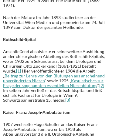
heiratete er 1924 in zweiter Ehe Marie Schiff (1888-
1971).
Nach der Matura im Jahr 1893 studierte er an der
Universität Wien Medizin und promovierte am 24. Juli
1899 zum Doktor der gesamten Heilkunde.
Rothschild-Spital
Anschließend absolvierte er seine weitere Ausbildung
an der chirurgischen Abteilung des Rothschild-Spitals,
wo er 1902 zum Sekundararzt bei dem Urologen und
Chirurgen Otto Zuckerkandl (1861-1921) bestellt
wurde.
[1]
Hier veröffentlichte er 1904 die Arbeit
„
Beitrag zur Lehre von den Blutungen aus anscheinend
unveränderten Nieren
“ sowie 1905 „
Kasuistisches zur
Frage der sogenannten essentiellen Nierenblutung
“.
[2]
Im selben Jahr verließ er das Rotschildspital und ließ
sich als Facharzt für Urologie in Wien 9,
Schwarzspanierstraße 15, nieder.
[3]
Kaiser Franz Joseph-Ambulatorium
1907 wechselte Hugo Schüller an das Kaiser Franz
Joseph-Ambulatorium, wo er bis 1938 als
Abteilungsvorstand die II. Urologische Abteilung