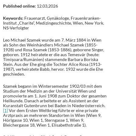
Published online:
12.03,2026
Keywords:
Frauenarzt, Gynäkologe, Frauenkranken-
Institut „Charite“, Medizingeschichte, Wien, New York.
NS-Verfolgter
Leo Michael Szamek wurde am 7. März 1884 in Wien
als Sohn des Weinhändlers Michael Szamek (1855-
1928) und Rosa Szamek (1853-1886), geborene Singer,
geboren. 1912 heiratete er die aus Temesvár (heute:
Timișoara/Rumänien) stammende Barbara Boriska
Stein. Aus der Ehe ging die Tochter Alice Rosa (1913-
1987), verheiratete Babb, hervor. 1932 wurde die Ehe
geschieden.
Szamek begann im Wintersemester 1902/03 mit dem
Studium der Medizin an der Universität Wien und
promovierte am 1. Juni 1908 zum Doktor der gesamten
Heilkunde. Danach arbeitete er als Assistent an der
Kuranstalt Gutenbrunn bei Baden in Niederösterreich.
[1]
Vor dem Ersten Weltkrieg führte er eine private
Arztpraxis an mehreren Standorten in Wien (Wien 9,
Hörlgasse 10, Wien 1, Sterngasse 1, Wien 9,
Bleichergasse 18, Wien 1, Elisabethstraße 1).