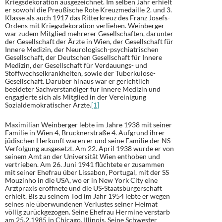
Kriegsdekoration ausgezeichnet. Im selben Jahr erhielt
er sowohl die Preußische Rote Kreuzmedaille 2. und 3.
Klasse als auch 1917 das Ritterkreuz des Franz Josefs-
Ordens mit Kriegsdekoration verliehen. Weinberger
war zudem Mitglied mehrerer Gesellschaften, darunter
der Gesellschaft der Ärzte in Wien, der Gesellschaft für
Innere Medizin, der Neurologisch-psychiatrischen
Gesellschaft, der Deutschen Gesellschaft für Innere
Medizin, der Gesellschaft für Verdauungs- und
Stoffwechselkrankheiten, sowie der Tuberkulose-
Gesellschaft. Darüber hinaus war er gerichtlich
beeideter Sachverständiger für innere Medizin und
engagierte sich als Mitglied in der Vereinigung
Sozialdemokratischer Ärzte.
[1]
Maximilian Weinberger lebte im Jahre 1938 mit seiner
Familie in Wien 4, Brucknerstraße 4. Aufgrund ihrer
jüdischen Herkunft waren er und seine Familie der NS-
Verfolgung ausgesetzt. Am 22. April 1938 wurde er von
seinem Amt an der Universität Wien enthoben und
vertrieben. Am 26. Juni 1941 flüchtete er zusammen
mit seiner Ehefrau über Lissabon, Portugal, mit der SS
Mouzinho in die USA, wo er in New York City eine
Arztpraxis eröffnete und die US-Staatsbürgerschaft
erhielt. Bis zu seinem Tod im Jahr 1954 lebte er wegen
seines nie überwundenen Verlustes seiner Heimat
völlig zurückgezogen. Seine Ehefrau Hermine verstarb
am 25.2.1985 in Chicago, Illinois. Seine Schwester