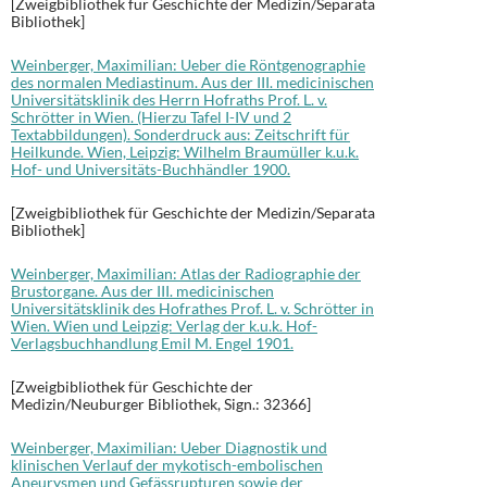
[Zweigbibliothek für Geschichte der Medizin/Separata
Bibliothek]
Weinberger, Maximilian: Ueber die Röntgenographie
des normalen Mediastinum. Aus der III. medicinischen
Universitätsklinik des Herrn Hofraths Prof. L. v.
Schrötter in Wien. (Hierzu Tafel I-IV und 2
Textabbildungen). Sonderdruck aus: Zeitschrift für
Heilkunde. Wien, Leipzig: Wilhelm Braumüller k.u.k.
Hof- und Universitäts-Buchhändler 1900.
[Zweigbibliothek für Geschichte der Medizin/Separata
Bibliothek]
Weinberger, Maximilian: Atlas der Radiographie der
Brustorgane. Aus der III. medicinischen
Universitätsklinik des Hofrathes Prof. L. v. Schrötter in
Wien. Wien und Leipzig: Verlag der k.u.k. Hof-
Verlagsbuchhandlung Emil M. Engel 1901.
[Zweigbibliothek für Geschichte der
Medizin/Neuburger Bibliothek, Sign.: 32366]
Weinberger, Maximilian: Ueber Diagnostik und
klinischen Verlauf der mykotisch-embolischen
Aneurysmen und Gefässrupturen sowie der