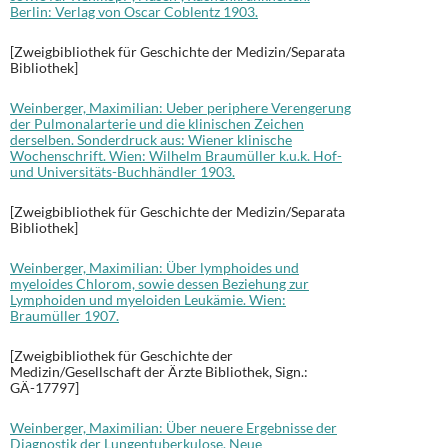
Berlin: Verlag von Oscar Coblentz 1903.
[Zweigbibliothek für Geschichte der Medizin/Separata
Bibliothek]
Weinberger, Maximilian: Ueber periphere Verengerung
der Pulmonalarterie und die klinischen Zeichen
derselben. Sonderdruck aus: Wiener klinische
Wochenschrift. Wien: Wilhelm Braumüller k.u.k. Hof-
und Universitäts-Buchhändler 1903.
[Zweigbibliothek für Geschichte der Medizin/Separata
Bibliothek]
Weinberger, Maximilian: Über lymphoides und
myeloides Chlorom, sowie dessen Beziehung zur
Lymphoiden und myeloiden Leukämie. Wien:
Braumüller 1907.
[Zweigbibliothek für Geschichte der
Medizin/Gesellschaft der Ärzte Bibliothek, Sign.:
GÄ-17797]
Weinberger, Maximilian: Über neuere Ergebnisse der
Diagnostik der Lungentuberkulose. Neue