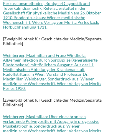
Perkussionsmethoden, Röntgen-Diagnostik und
Tuberkulindiagnostik. Referat, erstattet in der
Gesellschaft für physikalische Medizin am 26.Oktober
1910. Sonderdruck aus: Wiener medizinische
Wochenschrift. Wien: Verlag von Moritz Perles k.u.k.
Hofbuchhandlung 1911.
[Zweigbibliothek für Geschichte der Medizin/Separata
Bibliothek]
Weinberger, Maximilian und Franz Windholz:
Allgemeininfektion durch Sproßpilze (generalisierte
Blastomykose) mit tödlichem Ausgang. Aus der III.
Medicinischen Abteilung der Krankenanstalt
Rudolfstiftung in Wien. Vorstand Professor Dr.
Maximilian Weinberger. Sonderdruck aus: Wiener
medizinische Wochenschrift. Wien: Verlag von Moritz
Perles 1930.
[Zweigbibliothek für Geschichte der Medizin/Separata
Bibliothek]
Weinberger, Maximilian: Über eine chronisch
verlaufende Polymyositis mit Ausgang in progressive
Muskelatrophie. Sonderdruck aus: Wiener
medizinische Wochenschrift. Wien: Verlag von Moritz