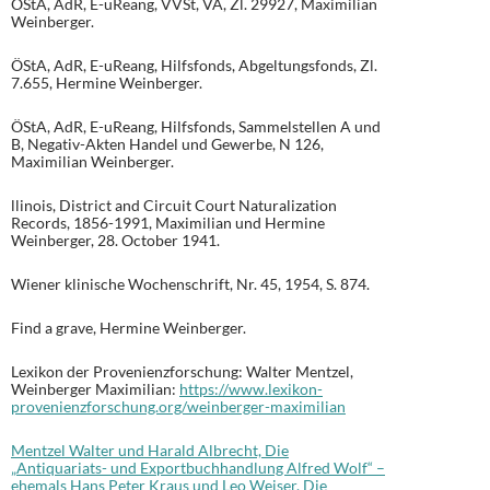
ÖStA, AdR, E-uReang, VVSt, VA, Zl. 29927, Maximilian
Weinberger.
ÖStA, AdR, E-uReang, Hilfsfonds, Abgeltungsfonds, Zl.
7.655, Hermine Weinberger.
ÖStA, AdR, E-uReang, Hilfsfonds, Sammelstellen A und
B, Negativ-Akten Handel und Gewerbe, N 126,
Maximilian Weinberger.
llinois, District and Circuit Court Naturalization
Records, 1856-1991, Maximilian und Hermine
Weinberger, 28. October 1941.
Wiener klinische Wochenschrift, Nr. 45, 1954, S. 874.
Find a grave, Hermine Weinberger.
Lexikon der Provenienzforschung: Walter Mentzel,
Weinberger Maximilian:
https://www.lexikon-
provenienzforschung.org/weinberger-maximilian
Mentzel Walter und Harald Albrecht, Die
„Antiquariats- und Exportbuchhandlung Alfred Wolf“ –
ehemals Hans Peter Kraus und Leo Weiser. Die