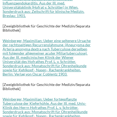
Influenzaendokarditis. Aus der III. med.
Universitätsklinik (Hofrat v. Schrötter) in Wien.
Sonderdruck aus: Zeitschrift für klinische Medizin.
Breslau: 1901.
[Zweigbibliothek für Geschichte der Medizin/Separata
Bibliothek]
Weinberger, Maximilian: Ueber eine seltenere Ursache
der rechtsseitigen Recurrenslähmung. (Aneurysma der
Arteria anonyma dextra nach Tuberculose derselben
mit folgender allgemeiner acuter Miliartuberculose).
Aus der III. medicinischen Klinik der Wiener
Universität des Hofrathes Prof. L. v. Schrötter.
Sonderdruck aus: Monatsschrift für Ohrenheikunde
sowie für Kehlkopf-, Nasen-, Rachenkrankheiten.
Berlin: Verlag von Oscar Coblentz 1903.
[Zweigbibliothek für Geschichte der Medizin/Separata
Bibliothek]
Weinberger, Maximilian: Ueber fortgepflanzte
Tuberculose der Kieferhöhle. Aus der III. med. Univ.-
Klinik des Herrn Hofrathes Prof. L. v. Schrötter.
Sonderdruck aus: Monatsschrift für Ohrenheilkunde
sowie für Kehlkopf-, Nasen-, Rachenkrankheiten.