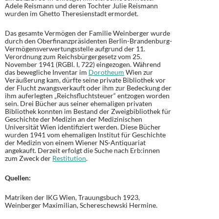
Adele Reismann und deren Tochter Julie Reismann
wurden im Ghetto Theresienstadt ermordet.
Das gesamte Vermögen der Familie Weinberger wurde
durch den Oberfinanzpräsidenten Berlin-Brandenburg-
Vermögensverwertungsstelle aufgrund der 11.
Verordnung zum Reichsbürgergesetz vom 25.
November 1941 (RGBl. I, 722) eingezogen. Während
das bewegliche Inventar im
Dorotheum
Wien zur
Veräußerung kam, dürfte seine private Bibliothek vor
der Flucht zwangsverkauft oder ihm zur Bedeckung der
ihm auferlegten „Reichsfluchtsteuer“ entzogen worden
sein. Drei Bücher aus seiner ehemaligen privaten
Bibliothek konnten im Bestand der Zweigbibliothek für
Geschichte der Medizin an der Medizinischen
Universität Wien identifiziert werden. Diese Bücher
wurden 1941 vom ehemaligen Institut für Geschichte
der Medizin von einem Wiener NS-Antiquariat
angekauft. Derzeit erfolgt die Suche nach Erb:innen
zum Zweck der
Restitution
.
Quellen:
Matriken der IKG Wien, Trauungsbuch 1923,
Weinberger Maximilian, Schereschewski Hermine.