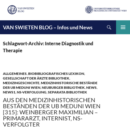
Suchen
VAN SWIETEN BLOG – Infos und News
ZUM
INHALT
PRIMÄ
SPRINGEN
MENÜ
Schlagwort-Archiv: Interne Diagnostik und
Therapie
ALLGEMEINES
,
BIOBIBLIOGRAFISCHES LEXIKON
,
GESELLSCHAFT DER ÄRZTE BIBLIOTHEK
,
MEDIZINGESCHICHTE
,
MEDIZINHISTORISCHE BESTÄNDE
DER UB MEDUNI WIEN
,
NEUBURGER BIBLIOTHEK
,
NEWS
,
NEWS1
,
NS-VERFOLGUNG
,
SEPARATA BIBLIOTHEK
AUS DEN MEDIZINHISTORISCHEN
BESTÄNDEN DER UB MEDUNI WIEN
[315]: WEINBERGER MAXIMILIAN –
PRIMARARZT, INTERNIST, NS-
VERFOLGTER