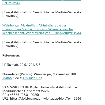
Perles 1933.
[Zweigbibliothek für Geschichte der Medizin/Separata
Bibliothek]
Weinberger, Maximilian: Chinintherapie der
Pneumonien. Sonderdruck aus: Wiener klinische
Wochenschrift. Wien: Verlag von Julius Springer 1933.
[Zweigbibliothek für Geschichte der Medizin/Separata
Bibliothek]
Referenzen:
[1]
Tagblatt, 22.5.1924, S. 5.
Normdaten
(Person)
: Weinberger, Maximilian:
BBL:
45866
; GND:
1354044150
;
VAN SWIETEN BLOG der Universitätsbibliothek der
Medizinischen Universität Wien
BBL: 45866 (23.01.2025)
URL: https://ub-blog.meduniwien.ac.at/blog/?p=45866