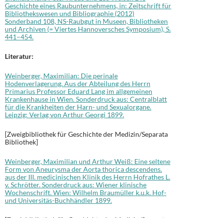
Geschichte eines Raubunternehmens, in: Zeitschrift für
Bibliothekswesen und Bibliographie (2012)
Sonderband 108, NS-Raubgut in Museen, Bibliotheken
und Archiven (= Viertes Hannoversches Symposium), S.
441–454.
Literatur:
Weinberger, Maximilian: Die perinale
Hodenverlagerung. Aus der Abteilung des Herrn
Primarius Professor Eduard Lang im allgemeinen
Krankenhause in Wien. Sonderdruck aus: Centralblatt
für die Krankheiten der Harn- und Sexualorgane.
Leipzig: Verlag von Arthur Georgi 1899.
[Zweigbibliothek für Geschichte der Medizin/Separata
Bibliothek]
Weinberger, Maximilian und Arthur Weiß: Eine seltene
Form von Aneurysma der Aorta thorica descendens.
aus der III. medicinischen Klinik des Herrn Hofrathes L.
v. Schrötter. Sonderdruck aus: Wiener klinische
Wochenschrift. Wien: Wilhelm Braumüller k.u.k. Hof-
und Universitäs-Buchhändler 1899.