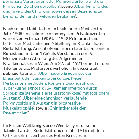
periphere Verengerung der Pulmonalarterie und die
klinischen Zeichen derselben
“, sowie „
Über lymphoides
und myeloides Chlorom, sowie dessen Beziehung zur
Lymphoiden und myeloiden Leukämie
“.
Nach seiner Habilitation im Fach Innere Medizin im
Jahr 1908 und seiner Ernennung zum Privatdozenten
war er von Februar 1909 bis 1932 Primararzt und
Leiter der Medizinischen Abteilung im Krankenhaus
Rudolfstiftung. Anschließend arbeitete er bis zu seinem
Ruhestand im Jahr 1936 als Vorstand an der IV.
Medizinischen Abteilung des Allgemeinen
Krankenhauses in Wien. Am 22. Juli 1921 erhielt er den
Titel eines a.o. Professors verliehen. In dieser Zeit
publizierte er u.a. „
Über neuere Ergebnisse der
Diagnostik der Lungentuberkulose. Neue
Perkussionsmethoden, Röntgen-Diagnostik und
Tuberkulindiagnostik
“, „
Allgemeininfektion durch
Sproßpilze (generalisierte Blastomykose) mit tödlichem
Ausgang
“, „
Über eine chronisch verlaufende
Polymyositis mit Ausgang in progressive
Muskelatrophie
“ sowie „
Chinintherapie der
Pneumonien
“.
Im Ersten Weltkrieg wurde Weinberger für seine
Tätigkeit an der Rudolfstiftung im Jahr 1916 mit dem
Offiziersehrenzeichen des Roten Kreuzes mit