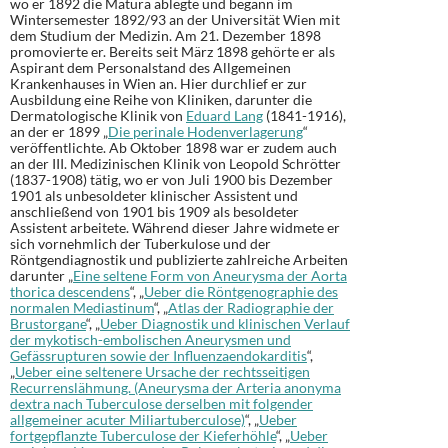
wo er 1892 die Matura ablegte und begann im
Wintersemester 1892/93 an der Universität Wien mit
dem Studium der Medizin. Am 21. Dezember 1898
promovierte er. Bereits seit März 1898 gehörte er als
Aspirant dem Personalstand des Allgemeinen
Krankenhauses in Wien an. Hier durchlief er zur
Ausbildung eine Reihe von Kliniken, darunter die
Dermatologische Klinik von
Eduard Lang
(1841-1916),
an der er 1899 „
Die perinale Hodenverlagerung
“
veröffentlichte. Ab Oktober 1898 war er zudem auch
an der III. Medizinischen Klinik von Leopold Schrötter
(1837-1908) tätig, wo er von Juli 1900 bis Dezember
1901 als unbesoldeter klinischer Assistent und
anschließend von 1901 bis 1909 als besoldeter
Assistent arbeitete. Während dieser Jahre widmete er
sich vornehmlich der Tuberkulose und der
Röntgendiagnostik und publizierte zahlreiche Arbeiten
darunter „
Eine seltene Form von Aneurysma der Aorta
thorica descendens
“, „
Ueber die Röntgenographie des
normalen Mediastinum
“, „
Atlas der Radiographie der
Brustorgane
“, „
Ueber Diagnostik und klinischen Verlauf
der mykotisch-embolischen Aneurysmen und
Gefässrupturen sowie der Influenzaendokarditis
“,
„
Ueber eine seltenere Ursache der rechtsseitigen
Recurrenslähmung. (Aneurysma der Arteria anonyma
dextra nach Tuberculose derselben mit folgender
allgemeiner acuter Miliartuberculose)
“, „
Ueber
fortgepflanzte Tuberculose der Kieferhöhle
“, „
Ueber