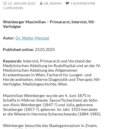
23. JANUAR 2025
UB_ADMIN
1 KOMMENTAR
1.498 VIEWS
Weinberger Maximilian – Primararzt, Internist, NS-
Verfolgter
Autor:
Dr. Walter Mentzel
Published online:
23.01.2025
Keywords:
Internist, Primararzt und Vorstand der
Medizinischen Abteilung im Rudolfspital und an der IV.
Medizinischen Abteilung des Allgemeinen
Krankenhauses in Wien, Facharzt für Lungen- und
Herzkrankheiten, Interne Diagnostik und Therapie, NS-
Verfolgter, Medizingeschichte, Wien
Maximilian Weinberger wurde am 4. Juni 1875 in
Schaffa in Mähren (heute: Šavov/Tschechien) als Sohn
von Alois Weinberger (1847-?) und Julia, geborene
Sinaiberger (1857-?), geboren. Im Jahr 1923 heiratete
er die Wienerin Hermine Schereschewsky (1884-1985).
Weinberger besuchte das Staatsgymnasium in Znaim,