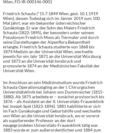
Wien, FO-IR-000146-0001
Friedrich Schauta (*15.7.1849 Wien, gest. 10.1.1919
Wien), dessen Todestag sich im Jänner 2019 zum 100.
Mal jährt, war ein bekannter österreichischer
Gynäkologe. Er war des Sohn des Malers Friedrich
Schauta (1822-1895), der besonders unter seinem
Pseudonym Friedrich Moos als Tiermaler und durch
seine Darstellungen der Alpenflora Bekanntheit
erlangte. Friedrich Schauta studierte von 1868 bis
1874 Medizin an der Universität Wien, wechselte
jeweils für ein Jahr 1871 an die Universität Würzburg
und 1873 an die Universität Innsbruck und
promovierte 1874 an der Medizinischen Fakultät der
Universität Wien.
Im Anschluss an sein Medizinstudium wurde Friedrich
Schauta Operationszögling an der I. Chirurgischen
Universitätsklinik bei Johann von Dummreicher (1815-
1880). Ab 1875 arbeitete er – zunächst provisorisch bis
1876 – als Assistent an der II. Universitäts-Frauenklinik
bei Joseph Spät (1823-1896). 1881 habilitierte er sich
im Fach Gynäkologie und Geburtshilfe und wechselte
von Wien an die Universität Innsbruck, wo er vorerst
als supplierender Professor an der dort
neugegründeten Universitäts-Frauenklinik tätig war.
1883 wurde er zum außerordentlichen und 1884 zum