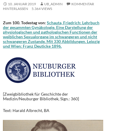
10. JANUAR 2019
UB_ADMIN
KOMMENTAR
HINTERLASSEN
5.364 VIEWS
Zum 100. Todestag von:
Schauta, Friedrich: Lehrbuch
der gesammten Gynäkologie. Eine Darstellung der
physiologischen und pathologischen Functionen der
weiblichen Sexualorgane im schwangeren und nicht
schwangeren Zustande. Mit 330 Abbildungen. Leipzig
und Wien: Franz Deuticke 1896.
[Zweigbibliothek für Geschichte der
Medizin/Neuburger Bibliothek, Sign.: 360]
Text: Harald Albrecht, BA