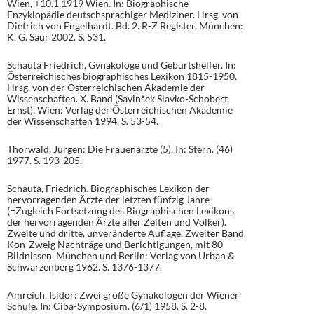
Wien, +10.1.1919 Wien. In: Biographische
Enzyklopädie deutschsprachiger Mediziner. Hrsg. von
Dietrich von Engelhardt. Bd. 2. R-Z Register. München:
K. G. Saur 2002. S. 531.
Schauta Friedrich, Gynäkologe und Geburtshelfer. In:
Österreichisches biographisches Lexikon 1815-1950.
Hrsg. von der Österreichischen Akademie der
Wissenschaften. X. Band (Savinšek Slavko-Schobert
Ernst). Wien: Verlag der Österreichischen Akademie
der Wissenschaften 1994. S. 53-54.
Thorwald, Jürgen: Die Frauenärzte (5). In: Stern. (46)
1977. S. 193-205.
Schauta, Friedrich. Biographisches Lexikon der
hervorragenden Ärzte der letzten fünfzig Jahre
(=Zugleich Fortsetzung des Biographischen Lexikons
der hervorragenden Ärzte aller Zeiten und Völker).
Zweite und dritte, unveränderte Auflage. Zweiter Band
Kon-Zweig Nachträge und Berichtigungen, mit 80
Bildnissen. München und Berlin: Verlag von Urban &
Schwarzenberg 1962. S. 1376-1377.
Amreich, Isidor: Zwei große Gynäkologen der Wiener
Schule. In: Ciba-Symposium. (6/1) 1958. S. 2-8.