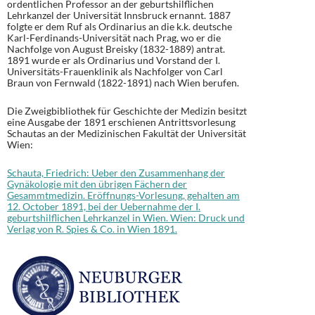
ordentlichen Professor an der geburtshilflichen
Lehrkanzel der Universität Innsbruck ernannt. 1887
folgte er dem Ruf als Ordinarius an die k.k. deutsche
Karl-Ferdinands-Universität nach Prag, wo er die
Nachfolge von August Breisky (1832-1889) antrat.
1891 wurde er als Ordinarius und Vorstand der I.
Universitäts-Frauenklinik als Nachfolger von Carl
Braun von Fernwald (1822-1891) nach Wien berufen.
Die Zweigbibliothek für Geschichte der Medizin besitzt
eine Ausgabe der 1891 erschienen Antrittsvorlesung
Schautas an der Medizinischen Fakultät der Universität
Wien:
Schauta, Friedrich: Ueber den Zusammenhang der
Gynäkologie mit den übrigen Fächern der
Gesammtmedizin. Eröffnungs-Vorlesung, gehalten am
12. October 1891, bei der Uebernahme der I.
geburtshilflichen Lehrkanzel in Wien. Wien: Druck und
Verlag von R. Spies & Co. in Wien 1891.