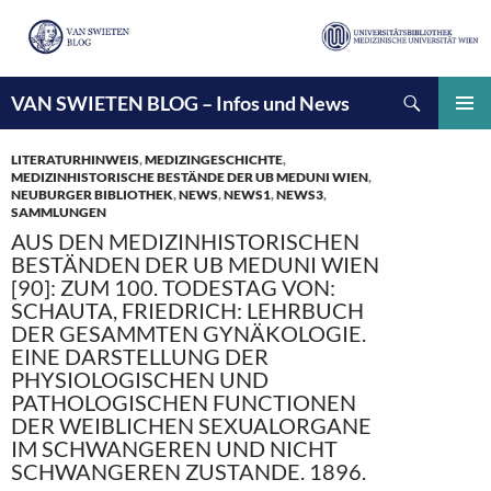
Suchen
VAN SWIETEN BLOG – Infos und News
ZUM
INHALT
PRIMÄ
SPRINGEN
MENÜ
LITERATURHINWEIS
,
MEDIZINGESCHICHTE
,
MEDIZINHISTORISCHE BESTÄNDE DER UB MEDUNI WIEN
,
NEUBURGER BIBLIOTHEK
,
NEWS
,
NEWS1
,
NEWS3
,
SAMMLUNGEN
AUS DEN MEDIZINHISTORISCHEN
BESTÄNDEN DER UB MEDUNI WIEN
[90]: ZUM 100. TODESTAG VON:
SCHAUTA, FRIEDRICH: LEHRBUCH
DER GESAMMTEN GYNÄKOLOGIE.
EINE DARSTELLUNG DER
PHYSIOLOGISCHEN UND
PATHOLOGISCHEN FUNCTIONEN
DER WEIBLICHEN SEXUALORGANE
IM SCHWANGEREN UND NICHT
SCHWANGEREN ZUSTANDE. 1896.