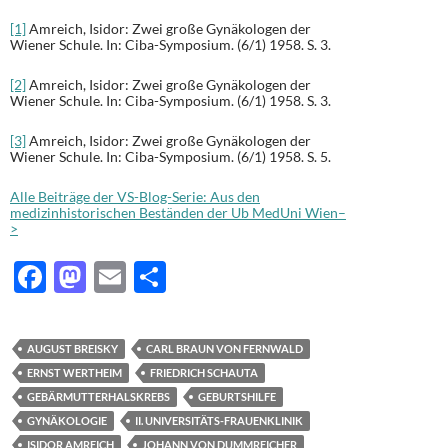
[1]
Amreich, Isidor: Zwei große Gynäkologen der
Wiener Schule. In: Ciba-Symposium. (6/1) 1958. S. 3.
[2]
Amreich, Isidor: Zwei große Gynäkologen der
Wiener Schule. In: Ciba-Symposium. (6/1) 1958. S. 3.
[3]
Amreich, Isidor: Zwei große Gynäkologen der
Wiener Schule. In: Ciba-Symposium. (6/1) 1958. S. 5.
Alle Beiträge der VS-Blog-Serie: Aus den
medizinhistorischen Beständen der Ub MedUni Wien–
>
F
M
E
T
ac
as
m
ei
e
to
ail
le
AUGUST BREISKY
CARL BRAUN VON FERNWALD
b
d
n
ERNST WERTHEIM
FRIEDRICH SCHAUTA
o
o
GEBÄRMUTTERHALSKREBS
GEBURTSHILFE
GYNÄKOLOGIE
II. UNIVERSITÄTS-FRAUENKLINIK
o
n
ISIDOR AMREICH
JOHANN VON DUMMREICHER