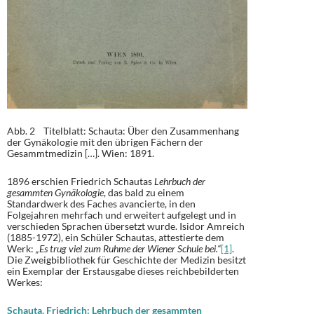
Abb. 2 Titelblatt: Schauta: Über den Zusammenhang
der Gynäkologie mit den übrigen Fächern der
Gesammtmedizin […]. Wien: 1891.
1896 erschien Friedrich Schautas
Lehrbuch der
gesammten Gynäkologie
, das bald zu einem
Standardwerk des Faches avancierte, in den
Folgejahren mehrfach und erweitert aufgelegt und in
verschieden Sprachen übersetzt wurde. Isidor Amreich
(1885-1972), ein Schüler Schautas, attestierte dem
Werk:
„Es trug viel zum Ruhme der Wiener Schule bei.“
[1]
.
Die Zweigbibliothek für Geschichte der Medizin besitzt
ein Exemplar der Erstausgabe dieses reichbebilderten
Werkes:
Schauta, Friedrich: Lehrbuch der gesammten