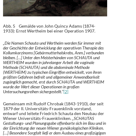
Abb. 5 Gemälde von John Quincy Adams (1874-
1933): Ernst Wertheim bei einer Operation 1907.
„Die Namen Schauta und Wertheim werden für immer mit
der Geschichte der Entwicklung der operativen Therapie des
Kollumkarzinoms [Gebärmutterhalskrebs, Anm.] verbunden
bleiben. […] Unter den Meisterhänden von SCHAUTA und
WERTHEIM wurden in jahrelanger Arbeit die vaginale
Methode (SCHAUTA) und die abdominale Methode
(WERTHEIM) zu typischen Eingriffen entwickelt, von ihren
größten Gefahren befreit und allgemeiner Anwendbarkeit
zugänglich gemacht, erst durch SCHAUTA und WERTHEIM
wurde der Wert dieser Operationen in großen
Untersuchungsreihen sichergestellt.“
[2]
Gemeinsam mit Rudolf Chrobak (1843-1910), der seit
1879 der II. Universitäts-Frauenklinik vorstand,
entwarf und leitete Friedrich Schauta den Neubau der
Wiener Universitäts-Frauenkliniken.
„SCHAUTAS
Gestaltungs- und Planungsgabe offenbarte sich im Bau und in
der Einrichtung der neuen Wiener gynäkologischen Kliniken.
[…] Besondere Sorgfalt ließ er dem Ausbau eines großzügigen