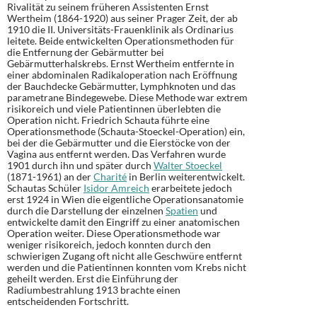
Rivalität zu seinem früheren Assistenten Ernst
Wertheim (1864-1920) aus seiner Prager Zeit, der ab
1910 die II. Universitäts-Frauenklinik als Ordinarius
leitete. Beide entwickelten Operationsmethoden für
die Entfernung der Gebärmutter bei
Gebärmutterhalskrebs. Ernst Wertheim entfernte in
einer abdominalen Radikaloperation nach Eröffnung
der Bauchdecke Gebärmutter, Lymphknoten und das
parametrane Bindegewebe. Diese Methode war extrem
risikoreich und viele Patientinnen überlebten die
Operation nicht. Friedrich Schauta führte eine
Operationsmethode (Schauta-Stoeckel-Operation) ein,
bei der die Gebärmutter und die Eierstöcke von der
Vagina aus entfernt werden. Das Verfahren wurde
1901 durch ihn und später durch
Walter Stoeckel
(1871-1961) an der
Charité
in Berlin weiterentwickelt.
Schautas Schüler
Isidor Amreich
erarbeitete jedoch
erst 1924 in Wien die eigentliche Operationsanatomie
durch die Darstellung der einzelnen
Spatien
und
entwickelte damit den Eingriff zu einer anatomischen
Operation weiter. Diese Operationsmethode war
weniger risikoreich, jedoch konnten durch den
schwierigen Zugang oft nicht alle Geschwüre entfernt
werden und die Patientinnen konnten vom Krebs nicht
geheilt werden. Erst die Einführung der
Radiumbestrahlung 1913 brachte einen
entscheidenden Fortschritt.