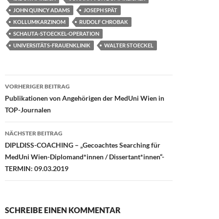
k
JOHN QUINCY ADAMS
JOSEPH SPÄT
KOLLUMKARZINOM
RUDOLF CHROBAK
SCHAUTA-STOECKEL-OPERATION
UNIVERSITÄTS-FRAUENKLINIK
WALTER STOECKEL
Beitragsnavigation
VORHERIGER BEITRAG
Publikationen von Angehörigen der MedUni Wien in
TOP-Journalen
NÄCHSTER BEITRAG
DIPLDISS-COACHING – „Gecoachtes Searching für
MedUni Wien-Diplomand*innen / Dissertant*innen“-
TERMIN: 09.03.2019
SCHREIBE EINEN KOMMENTAR