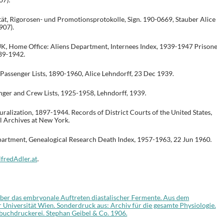
ät, Rigorosen- und Promotionsprotokolle, Sign. 190-0669, Stauber Alice
907).
e UK, Home Office: Aliens Department, Internees Index, 1939-1947 Prisone
939-1942.
assenger Lists, 1890-1960, Alice Lehndorff, 23 Dec 1939.
ger and Crew Lists, 1925-1958, Lehndorff, 1939.
ralization, 1897-1944. Records of District Courts of the United States,
l Archives at New York.
artment, Genealogical Research Death Index, 1957-1963, 22 Jun 1960.
lfredAdler.at
.
Über das embryonale Auftreten diastalischer Fermente. Aus dem
r Universität Wien. Sonderdruck aus: Archiv für die gesamte Physiologie.
buchdruckerei. Stephan Geibel & Co. 1906.