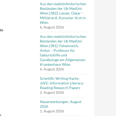
Aus den medizinhistorischen
Beständen der Ub MedUni
Wien [382]: Lanzer, Oskar –
Militärarzt, Konsular-Arzt in
Wien
6. August 2026
in
Aus den medizinhistorischen
Beständen der Ub MedUni
Wien [381]: Felsenreich,
Anton – Professor für
Geburtshilfe und
Gynäkologe am Allgemeinen
Krankenhaus Wien
6. August 2026
Scientific Writing Hacks:
JoVE: Information Literacy:
Reading Research Papers
2. August 2026
Neuerwerbungen: August
2026
1. August 2026
s