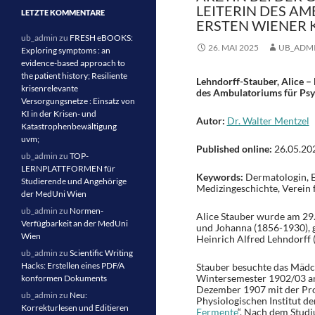
LEITERIN DES A
LETZTE KOMMENTARE
ERSTEN WIENER 
ub_admin
zu
FRESH eBOOKS:
26. MAI 2025
UB_ADM
Exploring symptoms : an
evidence-based approach to
the patient history; Resiliente
Lehndorff-Stauber, Alice –
krisenrelevante
des Ambulatoriums für Psy
Versorgungsnetze : Einsatz von
KI in der Krisen- und
Autor:
Dr. Walter Mentzel
Katastrophenbewältigung
uvm;
Published online:
26.05.20
ub_admin
zu
TOP-
LERNPLATTFORMEN für
Keywords:
Dermatologin, E
Studierende und Angehörige
Medizingeschichte, Verein 
der MedUni Wien
ub_admin
zu
Normen-
Alice Stauber wurde am 29.
Verfügbarkeit an der MedUni
und Johanna (1856-1930), g
Wien
Heinrich Alfred Lehndorff (
ub_admin
zu
Scientific Writing
Hacks: Erstellen eines PDF/A
Stauber besuchte das Mäd
Wintersemester 1902/03 an 
konformen Dokuments
Dezember 1907 mit der Prom
ub_admin
zu
Neu:
Physiologischen Institut de
Korrekturlesen und Editieren
Fermente
“. Nach dem Studiu