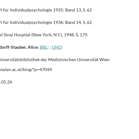
ft für Individualpsychologie 1935: Band 13, S. 62
ft für Individualpsychologie 1936: Band 14, S. 62
Sinai Hospital (New York, N.Y.), 1948, S. 179.
dorff-Stauber, Alice:
BBL
: ;
GND
:
ersitätsbibliothek der Medizinischen Universität Wien
niwien.ac.at/blog/?p=47044
5.05.26
T
i