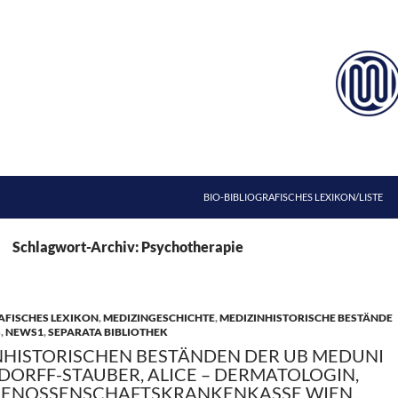
ZUM INHALT SPRINGEN
BIO-BIBLIOGRAFISCHES LEXIKON/LISTE
Schlagwort-Archiv: Psychotherapie
AFISCHES LEXIKON
,
MEDIZINGESCHICHTE
,
MEDIZINHISTORISCHE BESTÄNDE
S
,
NEWS1
,
SEPARATA BIBLIOTHEK
NHISTORISCHEN BESTÄNDEN DER UB MEDUNI
NDORFF-STAUBER, ALICE – DERMATOLOGIN,
 GENOSSENSCHAFTSKRANKENKASSE WIEN,