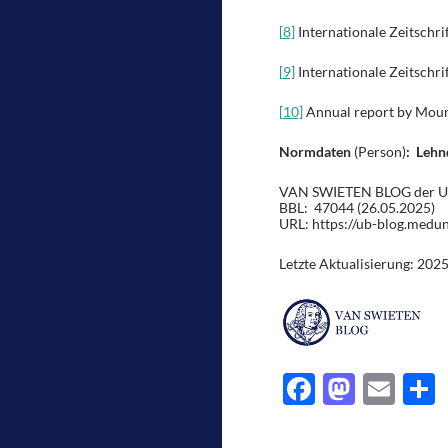
[8]
Internationale Zeitschri
[9]
Internationale Zeitschri
[10]
Annual report by Mount 
Normdaten
(Person)
: Lehn
VAN SWIETEN BLOG der Univ
BBL: 47044 (26.05.2025)
URL: https://ub-blog.medu
Letzte Aktualisierung: 202
F
M
E
ac
as
m
e