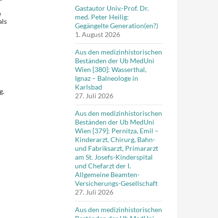
Gastautor Univ.-Prof. Dr.
e
med. Peter Heilig:
als
Gegängelte Generation(en?)
1. August 2026
Aus den medizinhistorischen
Beständen der Ub MedUni
Wien [380]: Wasserthal,
Ignaz – Balneologe in
Karlsbad
g.
27. Juli 2026
Aus den medizinhistorischen
Beständen der Ub MedUni
Wien [379]: Pernitza, Emil –
Kinderarzt, Chirurg, Bahn-
und Fabriksarzt, Primararzt
am St. Josefs-Kinderspital
und Chefarzt der I.
Allgemeine Beamten-
Versicherungs-Gesellschaft
r
27. Juli 2026
Aus den medizinhistorischen