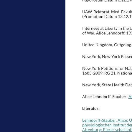
UAW, Rektorat, Med. Fakult
(Promotion Datum 13.12.1
Internees at Liberty in th
of War, Alice Lehndorff, 1
United Kingdom, Outgoing P
New York, New York Passen
New York Petitions for Natu
1685-2009, RG 21. Nationa
New York, State Health Dep
Alice Lehndorff-Stauber:
A
Literatur:
Lehndorff-Stauber, Alice: 
physiologischen Institut de
Altenburg: Pierer’sche Hof