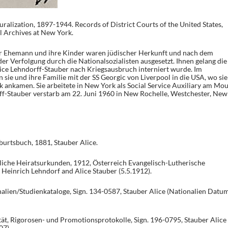
ralization, 1897-1944. Records of District Courts of the United States,
l Archives at New York.
ihr Ehemann und ihre Kinder waren jüdischer Herkunft und nach dem
r Verfolgung durch die Nationalsozialisten ausgesetzt. Ihnen gelang die
ice Lehndorff-Stauber nach Kriegsausbruch interniert wurde. Im
sie und ihre Familie mit der SS Georgic von Liverpool in die USA, wo sie
 ankamen. Sie arbeitete in New York als Social Service Auxiliary am Mo
f-Stauber verstarb am 22. Juni 1960 in New Rochelle, Westchester, New
urtsbuch, 1881, Stauber Alice.
iche Heiratsurkunden, 1912, Österreich Evangelisch-Lutherische
einrich Lehndorf and Alice Stauber (5.5.1912).
alien/Studienkataloge, Sign. 134-0587, Stauber Alice (Nationalien Datu
ät, Rigorosen- und Promotionsprotokolle, Sign. 196-0795, Stauber Alice
07).