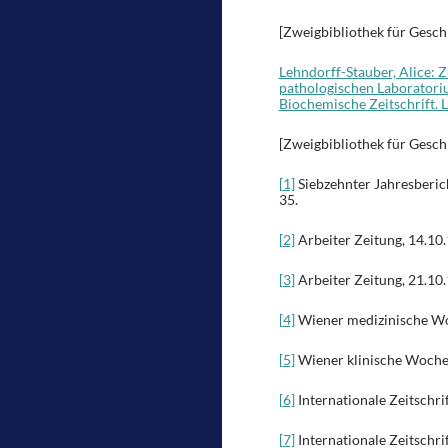
[Zweigbibliothek für Gesch
Lehndorff-Stauber, Alice:
pathologischen Laboratoriu
Biochemische Zeitschrift. 
[Zweigbibliothek für Gesch
[1]
Siebzehnter Jahresberi
35.
[2]
Arbeiter Zeitung, 14.10.1
[3]
Arbeiter Zeitung, 21.10.1
[4]
Wiener medizinische Woc
[5]
Wiener klinische Wochens
[6]
Internationale Zeitschrif
[7]
Internationale Zeitschri