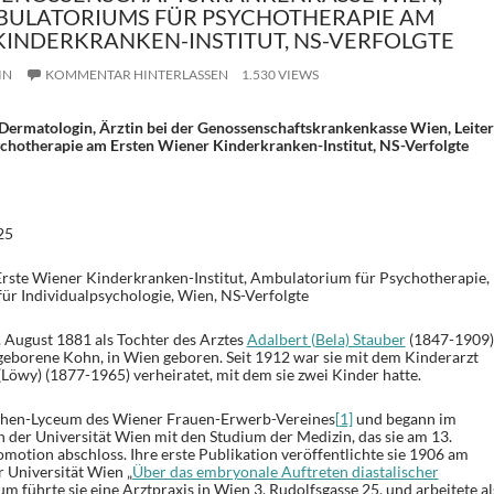
MBULATORIUMS FÜR PSYCHOTHERAPIE AM
KINDERKRANKEN-INSTITUT, NS-VERFOLGTE
IN
KOMMENTAR HINTERLASSEN
1.530 VIEWS
 Dermatologin, Ärztin bei der Genossenschaftskrankenkasse Wien, Leiter
chotherapie am Ersten Wiener Kinderkranken-Institut, NS-Verfolgte
25
rste Wiener Kinderkranken-Institut, Ambulatorium für Psychotherapie,
für Individualpsychologie, Wien, NS-Verfolgte
 August 1881 als Tochter des Arztes
Adalbert (Bela) Stauber
(1847-1909)
eborene Kohn, in Wien geboren. Seit 1912 war sie mit dem Kinderarzt
Löwy) (1877-1965) verheiratet, mit dem sie zwei Kinder hatte.
chen-Lyceum des Wiener Frauen-Erwerb-Vereines
[1]
und begann im
der Universität Wien mit den Studium der Medizin, das sie am 13.
otion abschloss. Ihre erste Publikation veröffentlichte sie 1906 am
r Universität Wien „
Über das embryonale Auftreten diastalischer
m führte sie eine Arztpraxis in Wien 3, Rudolfsgasse 25, und arbeitete al