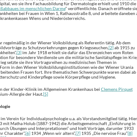
pital, wo sie ihre Fachausbildung für Dermatologie erhielt und 1910 die
eißabbaues im menschlichen Darme
“ veröffentlichte. Danach eröffnete si
ankheiten bei Frauen in Wien 1, Rathausstraße 8, und arbeitete daneben 
skrankenkassen Wiens und Niederösterreichs.
r regelmäßig in der Wiener Volksbildung als Referentin tätig. Ab dem
tbildvorträge zu Schutzvorkehrungen gegen Kriegsseuchen,
[2]
ab 1915 zu
kheiten“,
[3]
im Jahr 1918 erhielt sie dafür das Ehrenzeichen vom Roten
ion für besondere Verdienste um die militärische Sanitätspflege im Krie
eg setzte sie ihre Vortragsreihen zu medizinischen Themen in
Form in den Wiener Volksbildungsinstitutionen wie der Wiener Urania
rbeitenden Frauen fort. Ihre thematischen Schwerpunkte waren dabei ab
tterschutz und Kinderpflege sowie Körperpflege und Hygiene.
 an der Kinder-Klinik im Allgemeinen Krankenhaus bei
Clemens Pirquet
ium-Allergie der Haut.
[5]
ologie
im Verein für Individualpsychologie u.a. als Vorstandsmitglied tätig. Hie
933 mit Matha Holub (1887-1942) die Arbeitsgemeinschaft „Einführung in
durch Übungen und Interpretationen“ und hielt Vorträge, darunter 1933
hr Charakter“,
[6]
1934 „Wenn wir altern“,
[7]
1935 „Die nervöse Frau“
[8]