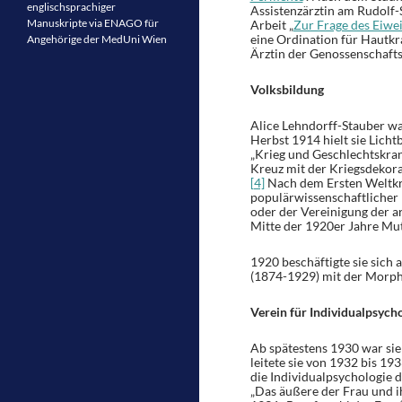
englischsprachiger
Assistenzärztin am Rudolf-S
Manuskripte via ENAGO für
Arbeit „
Zur Frage des Eiw
eine Ordination für Hautkr
Angehörige der MedUni Wien
Ärztin der Genossenschaft
Volksbildung
Alice Lehndorff-Stauber wa
Herbst 1914 hielt sie Lich
„Krieg und Geschlechtskran
Kreuz mit der Kriegsdekorat
[4]
Nach dem Ersten Weltkri
populärwissenschaftlicher 
oder der Vereinigung der a
Mitte der 1920er Jahre Mu
1920 beschäftigte sie sich
(1874-1929) mit der Morph
Verein für Individualpsych
Ab spätestens 1930 war sie 
leitete sie von 1932 bis 1
die Individualpsychologie 
„Das äußere der Frau und i