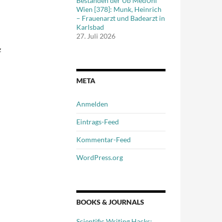
Beständen der Ub MedUni
Wien [378]: Munk, Heinrich
– Frauenarzt und Badearzt in
Karlsbad
27. Juli 2026
z
META
Anmelden
Eintrags-Feed
Kommentar-Feed
WordPress.org
BOOKS & JOURNALS
Scientific Writing Hacks: