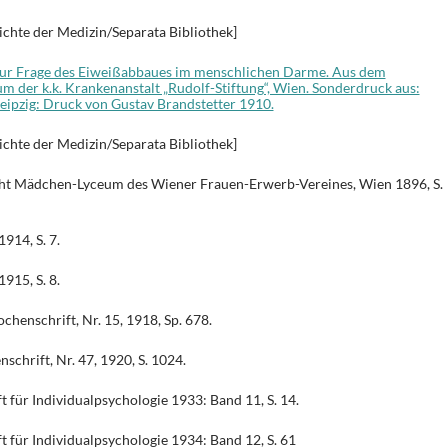
ichte der Medizin/Separata Bibliothek]
 Zur Frage des Eiweißabbaues im menschlichen Darme. Aus dem
m der k.k. Krankenanstalt „Rudolf-Stiftung“, Wien. Sonderdruck aus:
Leipzig: Druck von Gustav Brandstetter 1910.
ichte der Medizin/Separata Bibliothek]
cht Mädchen-Lyceum des Wiener Frauen-Erwerb-Vereines, Wien 1896, S.
914, S. 7.
915, S. 8.
henschrift, Nr. 15, 1918, Sp. 678.
chrift, Nr. 47, 1920, S. 1024.
t für Individualpsychologie 1933: Band 11, S. 14.
ft für Individualpsychologie 1934: Band 12, S. 61