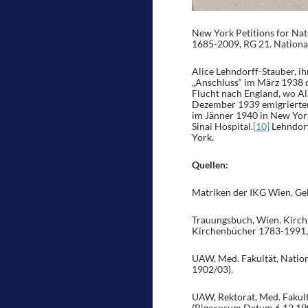
New York Petitions for Natu
1685-2009, RG 21. Nationa
Alice Lehndorff-Stauber, 
„Anschluss“ im März 1938 de
Flucht nach England, wo Al
Dezember 1939 emigrierten 
im Jänner 1940 in New York
Sinai Hospital.
[10]
Lehndorf
York.
Quellen:
Matriken der IKG Wien, Geb
Trauungsbuch, Wien. Kirchl
Kirchenbücher 1783-1991, H
UAW, Med. Fakultät, Nation
1902/03).
UAW, Rektorat, Med. Fakult
(Rigorosum Datum 6.12.19