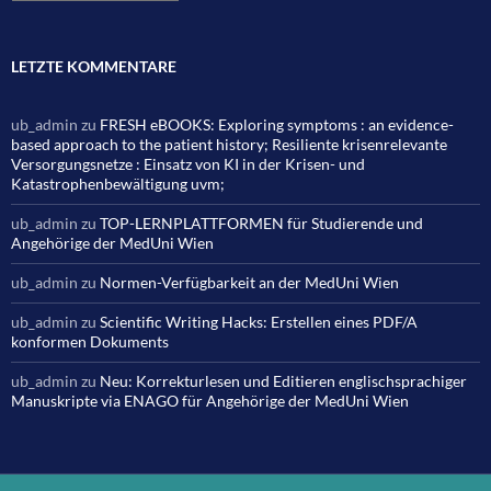
LETZTE KOMMENTARE
ub_admin
zu
FRESH eBOOKS: Exploring symptoms : an evidence-
based approach to the patient history; Resiliente krisenrelevante
Versorgungsnetze : Einsatz von KI in der Krisen- und
Katastrophenbewältigung uvm;
ub_admin
zu
TOP-LERNPLATTFORMEN für Studierende und
Angehörige der MedUni Wien
ub_admin
zu
Normen-Verfügbarkeit an der MedUni Wien
ub_admin
zu
Scientific Writing Hacks: Erstellen eines PDF/A
konformen Dokuments
ub_admin
zu
Neu: Korrekturlesen und Editieren englischsprachiger
Manuskripte via ENAGO für Angehörige der MedUni Wien