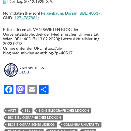
[5]
Der Tag, 30.12.1928, S. 9.
Normdaten (Person)
Feigenbaum, Dorian
:
BBL: 40517
;
GND:
1274767881
;
Bitte zitieren als VAN SWIETEN BLOG der
Universitätsbibliothek der Medizinischen Universität
Wien, BBL: 40517 (13.02.2023); Letzte Aktualisierung:
2023 0213
Online unter der URL: https://ub-
blog.meduniwien.ac.at/blog/?p=40517
F
M
E
T
ac
as
m
ei
e
to
ail
le
ARZT
BBL
BIO-BIBLIOGRAFISCHES LEXIKON
b
d
n
BIO-BIBLIOGRAPHISCHES LEXIKON
o
o
BIOBIBIOGRAFISCHES LEXIKON
COLUMBIA UNIVERSITY