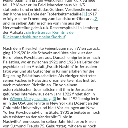
Feigenbaum am Ersten Weltkrieg in der k.u.k. Armee
teil. 1916 war er im Feld-Marodenhaus Nr. 1/5
stationiert und erhielt das Goldene Verdienstkreuz mit
der Krone am Bande der Tapferkeitsmedaille.
[1]
1917
erfolgte seine Ernennung zum Landsturm-Oberarzt,
[2]
und im selben Jahr erschien von ihm aus der
Nervenabteilung des k.u.k. Reservespitals I in Lemberg
der Aufsatz „
Ein Beitrag zur Kenntnis der
Rückenmarksblutung beim Skorbut
“.
Nach dem Krieg kehrte Feigenbaum nach Wien zurück,
ging 1919/20 in die Schweiz und übte hier kurz den
Beruf eines Psychiaters aus. Danach emigrierte er nach
Palästina, wo er zwischen 1921 und 1923 als Leiter der
psychiatrischen Anstalt „Esrath Nashim“ in Jerusalem
tätig war und als Gutachter in Kriminalfällen für die
Regierung Palästinas arbeitete. Als einziger Vertreter
seines Faches in Palästina organisierte er das Institut
nach modernen Richtlinien. Ein von einem
österreichischen Journalisten mit ihm in Jerusalem
geführtes Interview aus dem Jahr 1922 findet sich in
der
Wiener Morgenzeitung
.
[3]
Im Juni 1924 emigrierte
er in die USA und lehrte in New York als Dozent an der
Columbia University und hielt Vorlesungen am New
Yorker Psychoanalytic Institute. 1931 arbeitete er noch
als Assistent an der Vanderbilt Clinic in
Nashville/Tennessee. Im selben Jahr hielt er zu Ehren
von Sigmund Freuds 75. Geburtstag, mit dem er noch