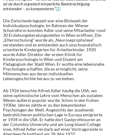
sei sie durch organisch-körperliche Beeinträchtigung
entstanden – zu kompensieren.“
[2]
Die Zwischenkriegszeit war eine Blütezeit der
Individualpsychologie. Im Rahmen der Wiener
Schulreform konnten Adler und seine Mitarbeiter rund
30 Erziehungsberatungsstellen in Wien eröffnen. Die
„Elternschulung“ wurde als „Neuroseprophylaxe“
verstanden und es entstanden auch psychoanalytisch
orientierte Kindergärten für Arbeiterkinder. 1920
wurde Adler Direktor der ersten Klinik für
Kinderpsychologie in Wien und Dozent am
Pädagogium der Stadt Wien. Er wollte eine lebensnahe
Psychologie schaffen, die es ermöglicht, seine
Mitmenschen aus deren individuellen
Lebensgeschichte heraus zu verstehen.
Ab 1926 besuchte Alfred Adler häufig die USA, wo
seine optimistische Lehre vom Menschen als sozialem
Wesen äußerst populär wurde. Schon in den frühen
1930er Jahren zählte er zu den bekanntesten
Psychologen der Welt. Angesichts der zusehends
bedrohlicheren politischen Lage in Europa emigrierte
er 1934 in die USA. Er hatte dort Gastprofessuren an
der Columbia University und am Long Island College
inne. Alfred Adler verstarb auf einer Vortragsreiste in
Aberdeen/Schottland am 28. Mai 1937.