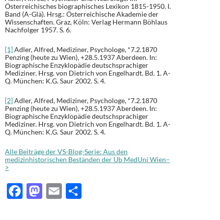
Österreichisches biographisches Lexikon 1815-1950. I.
Band (A-Glä). Hrsg.: Österreichische Akademie der
Wissenschaften. Graz, Köln: Verlag Hermann Böhlaus
Nachfolger 1957. S. 6.
[1]
Adler, Alfred, Mediziner, Psychologe, *7.2.1870
Penzing (heute zu Wien), +28.5.1937 Aberdeen. In:
Biographische Enzyklopädie deutschsprachiger
Mediziner. Hrsg. von Dietrich von Engelhardt. Bd. 1. A-
Q. München: K.G. Saur 2002. S. 4.
[2]
Adler, Alfred, Mediziner, Psychologe, *7.2.1870
Penzing (heute zu Wien), +28.5.1937 Aberdeen. In:
Biographische Enzyklopädie deutschsprachiger
Mediziner. Hrsg. von Dietrich von Engelhardt. Bd. 1. A-
Q. München: K.G. Saur 2002. S. 4.
Alle Beiträge der VS-Blog-Serie: Aus den
medizinhistorischen Beständen der Ub MedUni Wien–
>
F
M
E
T
ac
as
m
ei