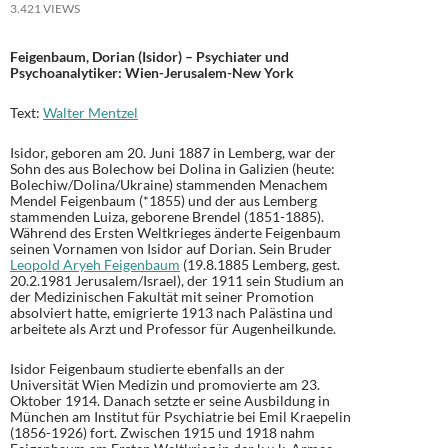
3.421 VIEWS
Feigenbaum, Dorian (Isidor) – Psychiater und
Psychoanalytiker: Wien-Jerusalem-New York
Text:
Walter Mentzel
Isidor, geboren am 20. Juni 1887 in Lemberg, war der
Sohn des aus Bolechow bei Dolina in Galizien (heute:
Bolechiw/Dolina/Ukraine) stammenden Menachem
Mendel Feigenbaum (*1855) und der aus Lemberg
stammenden Luiza, geborene Brendel (1851-1885).
Während des Ersten Weltkrieges änderte Feigenbaum
seinen Vornamen von Isidor auf Dorian. Sein Bruder
Leopold Aryeh Feigenbaum
(19.8.1885 Lemberg, gest.
20.2.1981 Jerusalem/Israel), der 1911 sein Studium an
der Medizinischen Fakultät mit seiner Promotion
absolviert hatte, emigrierte 1913 nach Palästina und
arbeitete als Arzt und Professor für Augenheilkunde.
Isidor Feigenbaum studierte ebenfalls an der
Universität Wien Medizin und promovierte am 23.
Oktober 1914. Danach setzte er seine Ausbildung in
München am Institut für Psychiatrie bei Emil Kraepelin
(1856-1926) fort. Zwischen 1915 und 1918 nahm