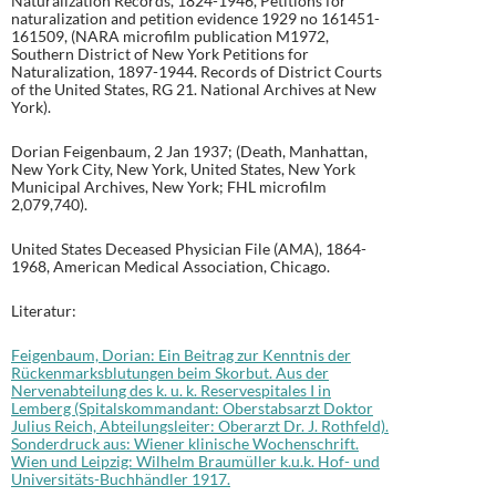
Naturalization Records, 1824-1946, Petitions for
naturalization and petition evidence 1929 no 161451-
161509, (NARA microfilm publication M1972,
Southern District of New York Petitions for
Naturalization, 1897-1944. Records of District Courts
of the United States, RG 21. National Archives at New
York).
Dorian Feigenbaum, 2 Jan 1937; (Death, Manhattan,
New York City, New York, United States, New York
Municipal Archives, New York; FHL microfilm
2,079,740).
United States Deceased Physician File (AMA), 1864-
1968, American Medical Association, Chicago.
Literatur:
Feigenbaum, Dorian: Ein Beitrag zur Kenntnis der
Rückenmarksblutungen beim Skorbut. Aus der
Nervenabteilung des k. u. k. Reservespitales I in
Lemberg (Spitalskommandant: Oberstabsarzt Doktor
Julius Reich, Abteilungsleiter: Oberarzt Dr. J. Rothfeld).
Sonderdruck aus: Wiener klinische Wochenschrift.
Wien und Leipzig: Wilhelm Braumüller k.u.k. Hof- und
Universitäts-Buchhändler 1917.