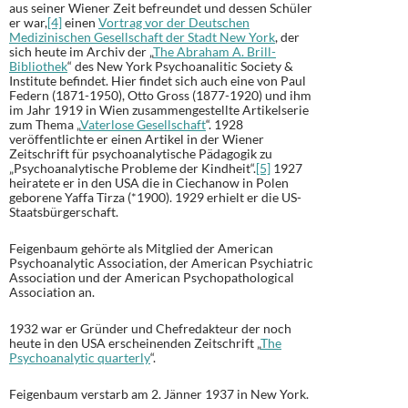
aus seiner Wiener Zeit befreundet und dessen Schüler
er war,
[4]
einen
Vortrag vor der Deutschen
Medizinischen Gesellschaft der Stadt New York
, der
sich heute im Archiv der „
The Abraham A. Brill-
Bibliothek
“ des New York Psychoanalitic Society &
Institute befindet. Hier findet sich auch eine von Paul
Federn (1871-1950), Otto Gross (1877-1920) und ihm
im Jahr 1919 in Wien zusammengestellte Artikelserie
zum Thema „
Vaterlose Gesellschaft
“. 1928
veröffentlichte er einen Artikel in der Wiener
Zeitschrift für psychoanalytische Pädagogik zu
„Psychoanalytische Probleme der Kindheit“.
[5]
1927
heiratete er in den USA die in Ciechanow in Polen
geborene Yaffa Tirza (*1900). 1929 erhielt er die US-
Staatsbürgerschaft.
Feigenbaum gehörte als Mitglied der American
Psychoanalytic Association, der American Psychiatric
Association und der American Psychopathological
Association an.
1932 war er Gründer und Chefredakteur der noch
heute in den USA erscheinenden Zeitschrift „
The
Psychoanalytic quarterly
“.
Feigenbaum verstarb am 2. Jänner 1937 in New York.