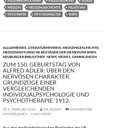
FEIGENBAUM DORIAN
FREUD SIGMUND
ISIDOR
o
n
MEDIZIN
MEDIZINGESCHICHTE
PALÄSTINA
k
PSYCHIATER
PSYCHOANALYSE
WIEN
ALLGEMEINES
,
LITERATURHINWEIS
,
MEDIZINGESCHICHTE
,
MEDIZINHISTORISCHE BESTÄNDE DER UB MEDUNI WIEN
,
NEUBURGER BIBLIOTHEK
,
NEWS
,
NEWS1
,
SAMMLUNGEN
ZUM 150. GEBURTSTAG VON
ALFRED ADLER: ÜBER DEN
NERVÖSEN CHARAKTER.
GRUNDZÜGE EINER
VERGLEICHENDEN
INDIVIDUALPSYCHOLOGIE UND
PSYCHOTHERAPIE. 1912.
6. FEBRUAR 2020
UB_ADMIN
KOMMENTAR
HINTERLASSEN
6.685 VIEWS
Aus den medizinhistorischen Beständen der Ub