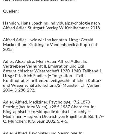
Quellen:
Hannich, Hans-Joachim: Individualpsychologie nach
Alfred Adler. Stuttgart: Verlag W. Kohlhammer 2018.
Alfred Adler – wie wir ihn kannten. Hrsg.: Gerald
Mackenthum. Göttingen: Vandenhoeck & Ruprecht
2015.
Adler, Alexandra: Mein Vater Alfred Adler. In:
Vertriebene Vernunft II. Emigration und Exil
österreichischer Wissenschaft 1930-1940. Teilband 1.
Hrsg.: Friedrich Stadler. (=Emigration – Exil –
Kontinuität. Schriften zur zeitgeschichtlichen Kultur-
und Wissenschaftsforschung/2) Münster: LIT Verlag
2004. S. 288-292.
Adler, Alfred, Mediziner, Psychologe, *7.2.1870
Penzing (heute zu Wien), +28.5.1937 Aberdeen. In:
Biographische Enzyklopädie deutschsprachiger
Mediziner. Hrsg. von Dietrich von Engelhardt. Bd. 1. A-
Q. München: K.G. Saur 2002. S. 4-5.
Adler, Alfred, Psychiater und Neurologe. In: