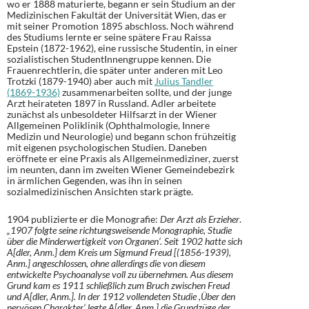
wo er 1888 maturierte, begann er sein Studium an der
Medizinischen Fakultät der Universität Wien, das er
mit seiner Promotion 1895 abschloss. Noch während
des Studiums lernte er seine spätere Frau Raissa
Epstein (1872-1962), eine russische Studentin, in einer
sozialistischen StudentInnengruppe kennen. Die
Frauenrechtlerin, die später unter anderen mit Leo
Trotzki (1879-1940) aber auch mit
Julius Tandler
(1869-1936)
zusammenarbeiten sollte, und der junge
Arzt heirateten 1897 in Russland. Adler arbeitete
zunächst als unbesoldeter Hilfsarzt in der Wiener
Allgemeinen Poliklinik (Ophthalmologie, Innere
Medizin und Neurologie) und begann schon frühzeitig
mit eigenen psychologischen Studien. Daneben
eröffnete er eine Praxis als Allgemeinmediziner, zuerst
im neunten, dann im zweiten Wiener Gemeindebezirk
in ärmlichen Gegenden, was ihn in seinen
sozialmedizinischen Ansichten stark prägte.
1904 publizierte er die Monografie:
Der Arzt als Erzieher
.
„1907 folgte seine richtungsweisende Monographie, Studie
über die Minderwertigkeit von Organen‘. Seit 1902 hatte sich
A[dler, Anm.] dem Kreis um Sigmund Freud [(1856-1939),
Anm.] angeschlossen, ohne allerdings die von diesem
entwickelte Psychoanalyse voll zu übernehmen. Aus diesem
Grund kam es 1911 schließlich zum Bruch zwischen Freud
und A[dler, Anm.]. In der 1912 vollendeten Studie ,Über den
nervösen Charakter‘ legte A[dler, Anm.] die Grundzüge der