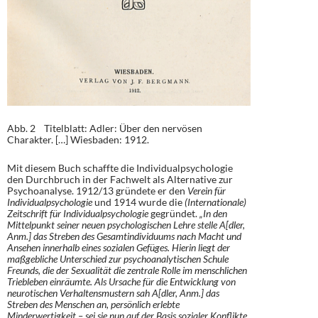
Abb. 2 Titelblatt: Adler: Über den nervösen
Charakter. […] Wiesbaden: 1912.
Mit diesem Buch schaffte die Individualpsychologie
den Durchbruch in der Fachwelt als Alternative zur
Psychoanalyse. 1912/13 gründete er den
Verein für
Individualpsychologie
und 1914 wurde die
(Internationale)
Zeitschrift für Individualpsychologie
gegründet.
„In den
Mittelpunkt seiner neuen psychologischen Lehre stelle A[dler,
Anm.] das Streben des Gesamtindividuums nach Macht und
Ansehen innerhalb eines sozialen Gefüges. Hierin liegt der
maßgebliche Unterschied zur psychoanalytischen Schule
Freunds, die der Sexualität die zentrale Rolle im menschlichen
Triebleben einräumte. Als Ursache für die Entwicklung von
neurotischen Verhaltensmustern sah A[dler, Anm.] das
Streben des Menschen an, persönlich erlebte
Minderwertigkeit – sei sie nun auf der Basis sozialer Konflikte,