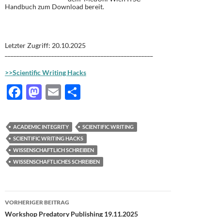
Handbuch zum Download bereit.
Letzter Zugriff: 20.10.2025
___________________________________________________
>>Scientific Writing Hacks
F
M
E
T
ac
as
m
ei
e
to
ail
le
ACADEMIC INTEGRITY
SCIENTIFIC WRITING
b
d
n
SCIENTIFIC WRITING HACKS
o
o
WISSENSCHAFTLICH SCHREIBEN
WISSENSCHAFTLICHES SCHREIBEN
o
n
k
Beitragsnavigation
VORHERIGER BEITRAG
Workshop Predatory Publishing 19.11.2025