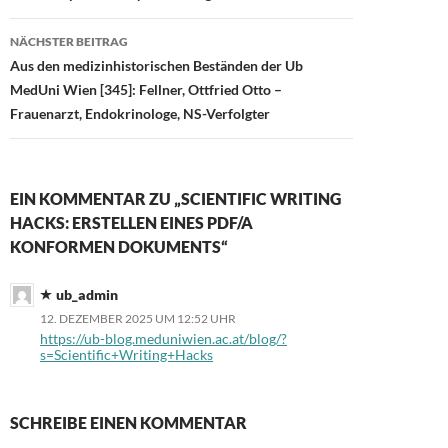
NÄCHSTER BEITRAG
Aus den medizinhistorischen Beständen der Ub
MedUni Wien [345]: Fellner, Ottfried Otto –
Frauenarzt, Endokrinologe, NS-Verfolgter
EIN KOMMENTAR ZU „SCIENTIFIC WRITING
HACKS: ERSTELLEN EINES PDF/A
KONFORMEN DOKUMENTS“
ub_admin
12. DEZEMBER 2025 UM 12:52 UHR
https://ub-blog.meduniwien.ac.at/blog/?
s=Scientific+Writing+Hacks
SCHREIBE EINEN KOMMENTAR