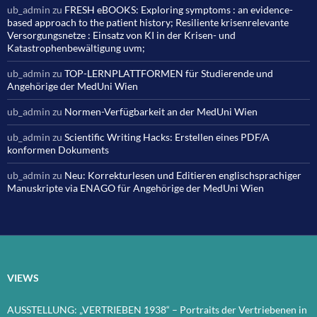
ub_admin
zu
FRESH eBOOKS: Exploring symptoms : an evidence-
based approach to the patient history; Resiliente krisenrelevante
Versorgungsnetze : Einsatz von KI in der Krisen- und
Katastrophenbewältigung uvm;
ub_admin
zu
TOP-LERNPLATTFORMEN für Studierende und
Angehörige der MedUni Wien
ub_admin
zu
Normen-Verfügbarkeit an der MedUni Wien
ub_admin
zu
Scientific Writing Hacks: Erstellen eines PDF/A
konformen Dokuments
ub_admin
zu
Neu: Korrekturlesen und Editieren englischsprachiger
Manuskripte via ENAGO für Angehörige der MedUni Wien
VIEWS
AUSSTELLUNG: „VERTRIEBEN 1938“ – Portraits der Vertriebenen in