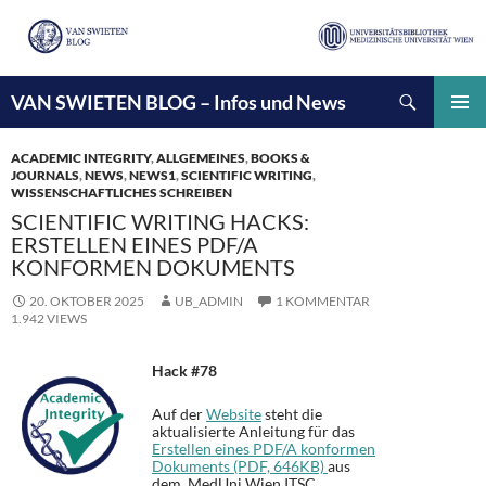
Suchen
VAN SWIETEN BLOG – Infos und News
ZUM
INHALT
PRIMÄ
SPRINGEN
MENÜ
ACADEMIC INTEGRITY
,
ALLGEMEINES
,
BOOKS &
JOURNALS
,
NEWS
,
NEWS1
,
SCIENTIFIC WRITING
,
WISSENSCHAFTLICHES SCHREIBEN
SCIENTIFIC WRITING HACKS:
ERSTELLEN EINES PDF/A
KONFORMEN DOKUMENTS
20. OKTOBER 2025
UB_ADMIN
1 KOMMENTAR
1.942 VIEWS
Hack #78
Auf der
Website
steht die
aktualisierte Anleitung für das
Erstellen eines PDF/A konformen
Dokuments (PDF, 646KB)
aus
dem MedUni Wien ITSC