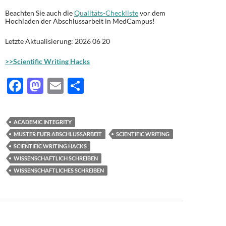
Beachten Sie auch die
Qualitäts-Checkliste
vor dem
Hochladen der Abschlussarbeit in MedCampus!
Letzte Aktualisierung: 2026 06 20
>>Scientific Writing Hacks
F
M
E
T
ac
as
m
ei
e
to
ail
le
ACADEMIC INTEGRITY
b
d
n
MUSTER FUER ABSCHLUSSARBEIT
SCIENTIFIC WRITING
o
o
SCIENTIFIC WRITING HACKS
WISSENSCHAFTLICH SCHREIBEN
o
n
WISSENSCHAFTLICHES SCHREIBEN
k