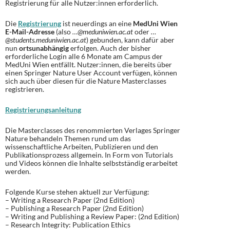
Registrierung für alle Nutzer:innen erforderlich.
Die
Registrierung
ist neuerdings an eine
MedUni Wien
E-Mail-Adresse
(also
…@meduniwien.ac.at
oder
…
@students.meduniwien.ac.at
) gebunden, kann dafür aber
nun
ortsunabhängig
erfolgen. Auch der bisher
erforderliche Login alle 6 Monate am Campus der
MedUni Wien entfällt. Nutzer:innen, die bereits über
einen Springer Nature User Account verfügen, können
sich auch über diesen für die Nature Masterclasses
registrieren.
Registrierungsanleitung
Die Masterclasses des renommierten Verlages Springer
Nature behandeln Themen rund um das
wissenschaftliche Arbeiten, Publizieren und den
Publikationsprozess allgemein. In Form von Tutorials
und Videos können die Inhalte selbstständig erarbeitet
werden.
Folgende Kurse stehen aktuell zur Verfügung:
– Writing a Research Paper (2nd Edition)
– Publishing a Research Paper (2nd Edition)
– Writing and Publishing a Review Paper: (2nd Edition)
– Research Integrity: Publication Ethics