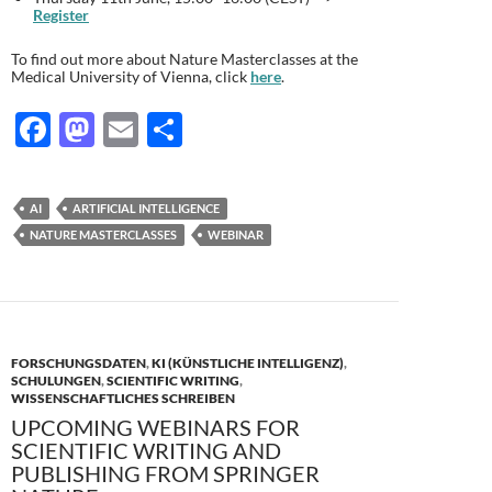
Register
To find out more about Nature Masterclasses at the
Medical University of Vienna, click
here
.
F
M
E
T
ac
as
m
ei
e
to
ail
le
AI
ARTIFICIAL INTELLIGENCE
b
d
n
NATURE MASTERCLASSES
WEBINAR
o
o
o
n
k
FORSCHUNGSDATEN
,
KI (KÜNSTLICHE INTELLIGENZ)
,
SCHULUNGEN
,
SCIENTIFIC WRITING
,
WISSENSCHAFTLICHES SCHREIBEN
UPCOMING WEBINARS FOR
SCIENTIFIC WRITING AND
PUBLISHING FROM SPRINGER