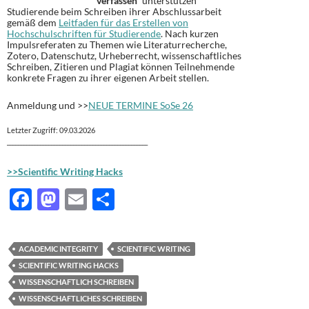
verfassen“
unterstützen
Studierende beim Schreiben ihrer Abschlussarbeit
gemäß dem
Leitfaden für das Erstellen von
Hochschulschriften für Studierende
. Nach kurzen
Impulsreferaten zu Themen wie Literaturrecherche,
Zotero, Datenschutz, Urheberrecht, wissenschaftliches
Schreiben, Zitieren und Plagiat können Teilnehmende
konkrete Fragen zu ihrer eigenen Arbeit stellen.
Anmeldung und >>
NEUE TERMINE SoSe 26
Letzter Zugriff: 09.03.2026
___________________________________________________
>>Scientific Writing Hacks
F
M
E
T
ac
as
m
ei
e
to
ail
le
ACADEMIC INTEGRITY
SCIENTIFIC WRITING
b
d
n
SCIENTIFIC WRITING HACKS
o
o
WISSENSCHAFTLICH SCHREIBEN
WISSENSCHAFTLICHES SCHREIBEN