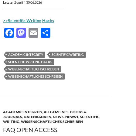
Letzter Zugriff: 30.06.2026
___________________________________________________
>>Scientific Writing Hacks
F
M
E
T
ac
as
m
ei
e
to
ail
le
ACADEMIC INTEGRITY
SCIENTIFIC WRITING
b
d
n
SCIENTIFIC WRITING HACKS
o
o
WISSENSCHAFTLICH SCHREIBEN
WISSENSCHAFTLICHES SCHREIBEN
o
n
k
ACADEMIC INTEGRITY
,
ALLGEMEINES
,
BOOKS &
JOURNALS
,
DATENBANKEN
,
NEWS
,
NEWS1
,
SCIENTIFIC
WRITING
,
WISSENSCHAFTLICHES SCHREIBEN
FAQ OPEN ACCESS