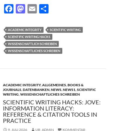
F
M
E
T
ac
as
m
ei
e
to
ail
le
ACADEMIC INTEGRITY
SCIENTIFIC WRITING
b
d
n
SCIENTIFIC WRITING HACKS
o
o
WISSENSCHAFTLICH SCHREIBEN
WISSENSCHAFTLICHES SCHREIBEN
o
n
k
ACADEMIC INTEGRITY
,
ALLGEMEINES
,
BOOKS &
JOURNALS
,
DATENBANKEN
,
NEWS
,
NEWS1
,
SCIENTIFIC
WRITING
,
WISSENSCHAFTLICHES SCHREIBEN
SCIENTIFIC WRITING HACKS: JOVE:
INFORMATION LITERACY:
REFERENCE & CITATION TOOLS IN
PRACTICE
9. JULI 2026
UB_ADMIN
KOMMENTAR