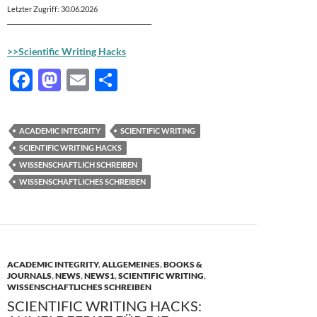
Letzter Zugriff: 30.06.2026
___________________________________________________
>>Scientific Writing Hacks
F
M
E
T
ac
as
m
ei
e
to
ail
le
ACADEMIC INTEGRITY
SCIENTIFIC WRITING
b
d
n
SCIENTIFIC WRITING HACKS
o
o
WISSENSCHAFTLICH SCHREIBEN
WISSENSCHAFTLICHES SCHREIBEN
o
n
k
ACADEMIC INTEGRITY
,
ALLGEMEINES
,
BOOKS &
JOURNALS
,
NEWS
,
NEWS1
,
SCIENTIFIC WRITING
,
WISSENSCHAFTLICHES SCHREIBEN
SCIENTIFIC WRITING HACKS: