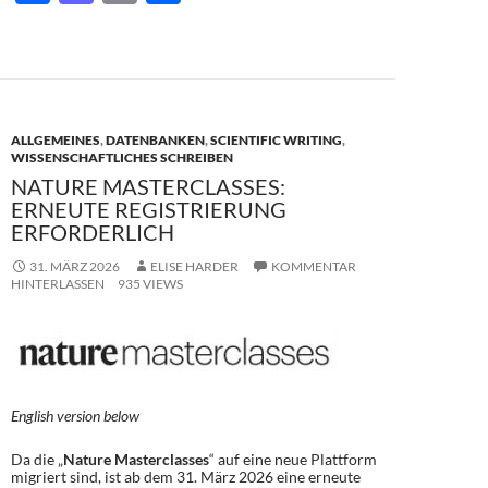
ac
as
m
ei
e
to
ail
le
b
d
n
o
o
ALLGEMEINES
,
DATENBANKEN
,
SCIENTIFIC WRITING
,
o
n
WISSENSCHAFTLICHES SCHREIBEN
NATURE MASTERCLASSES:
k
ERNEUTE REGISTRIERUNG
ERFORDERLICH
31. MÄRZ 2026
ELISE HARDER
KOMMENTAR
HINTERLASSEN
935 VIEWS
English version below
Da die „
Nature Masterclasses
“ auf eine neue Plattform
migriert sind, ist ab dem 31. März 2026 eine erneute