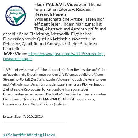
Hack #90:
JoVE: Video zum Thema
Information Literacy: Reading
Research Papers
Wissenschaftliche Artikel lassen sich
effizient lesen, indem man zunächst
Titel, Abstract und Autoren prüft und
anschließend Einleitung, Methodik, Ergebnisse,
Diskussion sowie Quellen kritisch auswertet, um
Relevanz, Qualität und Aussagekraft der Studie zu
beurteilen.
JoVE: Video
:
https://www.jove.com/v/41458/reading-
research-paper
JoVE ist ein wissenschaftliches Journal mit Peer Review, das auf Video
aufgezeichnete Experimente aus den Life Sciences publiziert (Video-
Streaming-Portal). Zusätzlich zu den Videos sind auch die Anleitungen
und Methoden zur Durchführung der Experimente als PDF verfügbar.
Ziel ist es, die Reproduzierbarkeit und die Transparenz bei
Experimenten zu verbessern.Die JoVE-Artikel, sind in allen relevanten
Datenbanken (inklusive PubMed/MEDLINE, SciFinder, Scopus,
Chemabstract und Web of Science) indiziert.
Letzter Zugriff: 30.06.2026
___________________________________________________
>>Scientific Writing Hacks