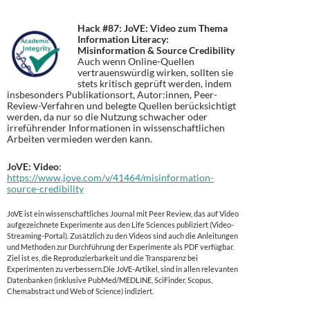
Hack #87:
JoVE: Video zum Thema
Information Literacy:
Misinformation & Source Credibility
Auch wenn Online-Quellen
vertrauenswürdig wirken, sollten sie
stets kritisch geprüft werden, indem
insbesonders Publikationsort, Autor:innen, Peer-
Review-Verfahren und belegte Quellen berücksichtigt
werden, da nur so die Nutzung schwacher oder
irreführender Informationen in wissenschaftlichen
Arbeiten vermieden werden kann.
JoVE: Video
:
https://www.jove.com/v/41464/misinformation-
source-credibility
JoVE ist ein wissenschaftliches Journal mit Peer Review, das auf Video
aufgezeichnete Experimente aus den Life Sciences publiziert (Video-
Streaming-Portal). Zusätzlich zu den Videos sind auch die Anleitungen
und Methoden zur Durchführung der Experimente als PDF verfügbar.
Ziel ist es, die Reproduzierbarkeit und die Transparenz bei
Experimenten zu verbessern.Die JoVE-Artikel, sind in allen relevanten
Datenbanken (inklusive PubMed/MEDLINE, SciFinder, Scopus,
Chemabstract und Web of Science) indiziert.