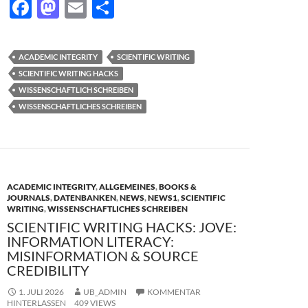
F
M
E
T
ac
as
m
ei
e
to
ail
le
ACADEMIC INTEGRITY
SCIENTIFIC WRITING
b
d
n
SCIENTIFIC WRITING HACKS
o
o
WISSENSCHAFTLICH SCHREIBEN
WISSENSCHAFTLICHES SCHREIBEN
o
n
k
ACADEMIC INTEGRITY
,
ALLGEMEINES
,
BOOKS &
JOURNALS
,
DATENBANKEN
,
NEWS
,
NEWS1
,
SCIENTIFIC
WRITING
,
WISSENSCHAFTLICHES SCHREIBEN
SCIENTIFIC WRITING HACKS: JOVE:
INFORMATION LITERACY:
MISINFORMATION & SOURCE
CREDIBILITY
1. JULI 2026
UB_ADMIN
KOMMENTAR
HINTERLASSEN
409 VIEWS