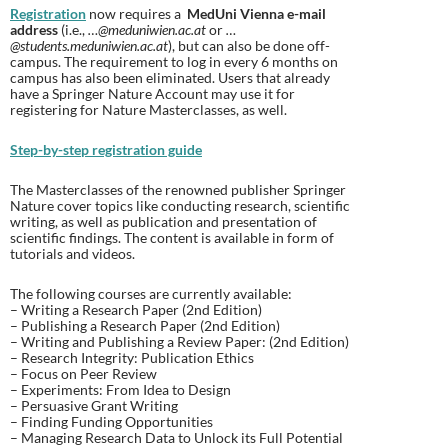
Registration
now requires a
MedUni Vienna e-mail
address
(i.e.,
…@meduniwien.ac.at
or
…
@students.meduniwien.ac.at
), but can also be done off-
campus. The requirement to log in every 6 months on
campus has also been eliminated. Users that already
have a Springer Nature Account may use it for
registering for Nature Masterclasses, as well.
Step-by-step registration guide
The Masterclasses of the renowned publisher Springer
Nature cover topics like conducting research, scientific
writing, as well as publication and presentation of
scientific findings. The content is available in form of
tutorials and videos.
The following courses are currently available:
– Writing a Research Paper (2nd Edition)
– Publishing a Research Paper (2nd Edition)
– Writing and Publishing a Review Paper: (2nd Edition)
– Research Integrity: Publication Ethics
– Focus on Peer Review
– Experiments: From Idea to Design
– Persuasive Grant Writing
– Finding Funding Opportunities
– Managing Research Data to Unlock its Full Potential