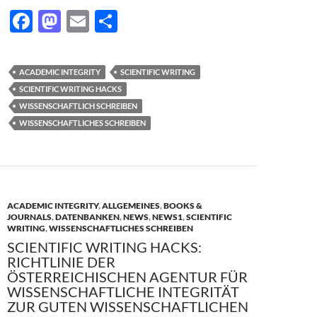
F
M
E
T
ac
as
m
ei
e
to
ail
le
ACADEMIC INTEGRITY
SCIENTIFIC WRITING
b
d
n
SCIENTIFIC WRITING HACKS
o
o
WISSENSCHAFTLICH SCHREIBEN
WISSENSCHAFTLICHES SCHREIBEN
o
n
k
ACADEMIC INTEGRITY
,
ALLGEMEINES
,
BOOKS &
JOURNALS
,
DATENBANKEN
,
NEWS
,
NEWS1
,
SCIENTIFIC
WRITING
,
WISSENSCHAFTLICHES SCHREIBEN
SCIENTIFIC WRITING HACKS:
RICHTLINIE DER
ÖSTERREICHISCHEN AGENTUR FÜR
WISSENSCHAFTLICHE INTEGRITÄT
ZUR GUTEN WISSENSCHAFTLICHEN