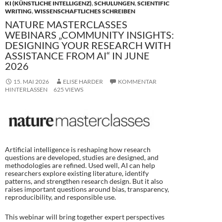
KI (KÜNSTLICHE INTELLIGENZ)
,
SCHULUNGEN
,
SCIENTIFIC
WRITING
,
WISSENSCHAFTLICHES SCHREIBEN
NATURE MASTERCLASSES
WEBINARS „COMMUNITY INSIGHTS:
DESIGNING YOUR RESEARCH WITH
ASSISTANCE FROM AI“ IN JUNE
2026
15. MAI 2026
ELISE HARDER
KOMMENTAR
HINTERLASSEN
625 VIEWS
Artificial intelligence is reshaping how research
questions are developed, studies are designed, and
methodologies are refined. Used well, AI can help
researchers explore existing literature, identify
patterns, and strengthen research design. But it also
raises important questions around bias, transparency,
reproducibility, and responsible use.
This webinar will bring together expert perspectives