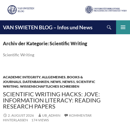
Suchen
VAN SWIETEN BLOG – Infos und News
ZUM
INHALT
PRIMÄ
SPRINGEN
MENÜ
Archiv der Kategorie: Scientific Writing
Scientific Writing
ACADEMIC INTEGRITY
,
ALLGEMEINES
,
BOOKS &
JOURNALS
,
DATENBANKEN
,
NEWS
,
NEWS1
,
SCIENTIFIC
WRITING
,
WISSENSCHAFTLICHES SCHREIBEN
SCIENTIFIC WRITING HACKS: JOVE:
INFORMATION LITERACY: READING
RESEARCH PAPERS
2. AUGUST 2026
UB_ADMIN
KOMMENTAR
HINTERLASSEN
174 VIEWS