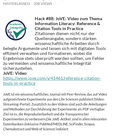
HINTERLASSEN
208 VIEWS
Hack #88:
JoVE: Video zum Thema
Information Literacy: Reference &
Citation Tools in Practice
Zitationen dienen nicht nur der
Quellenangabe, sondern stärken
wissenschaftliche Arbeiten durch
belegte Argumente und lassen sich mit digitalen Tools
effizient verwalten und formatieren, wobei die
Ergebnisse stets überprüft werden sollten, um Fehler
zu vermeiden und wissenschaftliche Integrität
sicherzustellen.
JoVE: Video
:
https://www.jove.com/v/41461/reference-citation-
tools-in-practice
JoVE ist ein wissenschaftliches Journal mit Peer Review, das auf Video
aufgezeichnete Experimente aus den Life Sciences publiziert (Video-
Streaming-Portal). Zusätzlich zu den Videos sind auch die Anleitungen
und Methoden zur Durchführung der Experimente als PDF verfügbar.
Ziel ist es, die Reproduzierbarkeit und die Transparenz bei
Experimenten zu verbessern.Die JoVE-Artikel, sind in allen relevanten
Datenbanken (inklusive PubMed/MEDLINE, SciFinder, Scopus,
Chemabstract und Web of Science) indiziert.