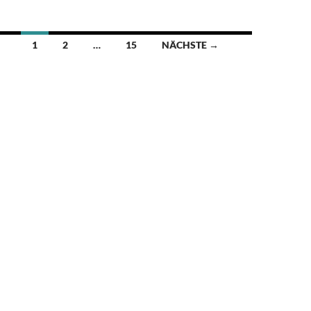
o
n
k
Beitragsnavigation
1
2
…
15
NÄCHSTE →