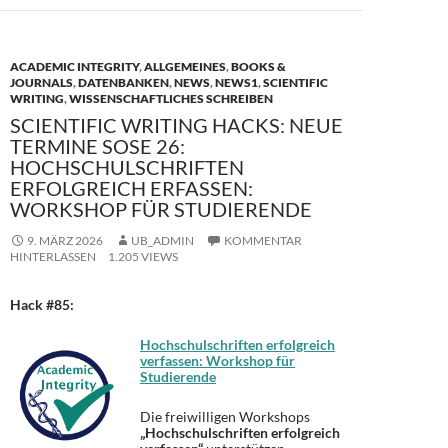
k
ACADEMIC INTEGRITY
,
ALLGEMEINES
,
BOOKS &
JOURNALS
,
DATENBANKEN
,
NEWS
,
NEWS1
,
SCIENTIFIC
WRITING
,
WISSENSCHAFTLICHES SCHREIBEN
SCIENTIFIC WRITING HACKS: NEUE
TERMINE SOSE 26:
HOCHSCHULSCHRIFTEN
ERFOLGREICH ERFASSEN:
WORKSHOP FÜR STUDIERENDE
9. MÄRZ 2026
UB_ADMIN
KOMMENTAR
HINTERLASSEN
1.205 VIEWS
Hack #85:
Hochschulschriften erfolgreich
verfassen: Workshop für
Studierende
Die freiwilligen Workshops
„Hochschulschriften erfolgreich