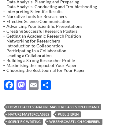
– Data Analysis: Planning and Preparing
– Data Analysis: Conducting and Troubleshooting
– Interpreting Scientific Results
– Narrative Tools for Researchers
– Effective Science Communication
– Advancing Your Scientific Presentations
– Creating Successful Research Posters
– Getting an Academic Research Position
– Networking for Researchers
– Introduction to Collaboration
– Participating in a Collaboration
– Leading a Collaboration
– Building a Strong Researcher Profile
– Maximising the Impact of Your Paper
– Choosing the Best Journal for Your Paper
F
M
E
T
ac
as
m
ei
e
to
ail
le
HOW TO ACCESS NATURE MASTERCLASSES ON-DEMAND
b
d
n
NATURE MASTERCLASSES
PUBLIZIEREN
o
o
SCIENTIFIC WRITING
WISSENSCHAFTLICH SCHREIBEN
o
n