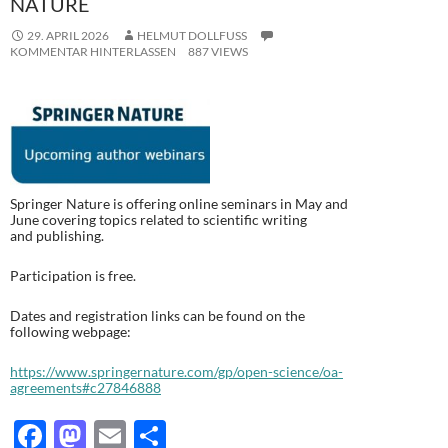
NATURE
29. APRIL 2026
HELMUT DOLLFUSS
KOMMENTAR HINTERLASSEN
887 VIEWS
Springer Nature is offering online seminars in
May and
June covering topics related to scientific writing
and publishing.
Participation is free.
Dates and registration links can be found on the
following webpage:
https://www.springernature.com/gp/open-science/oa-
agreements#c27846888
F
M
E
T