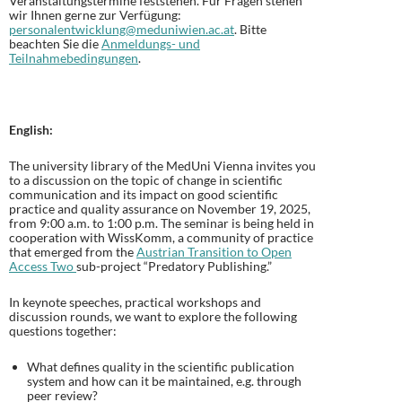
Veranstaltungstermine feststehen. Für Fragen stehen
wir Ihnen gerne zur Verfügung:
personalentwicklung@meduniwien.ac.at
. Bitte
beachten Sie die
Anmeldungs- und
Teilnahmebedingungen
.
English:
The university library of the MedUni Vienna invites you
to a discussion on the topic of change in scientific
communication and its impact on good scientific
practice and quality assurance on November 19, 2025,
from 9:00 a.m. to 1:00 p.m. The seminar is being held in
cooperation with WissKomm, a community of practice
that emerged from the
Austrian Transition to Open
Access Two
sub-project “Predatory Publishing.”
In keynote speeches, practical workshops and
discussion rounds, we want to explore the following
questions together:
What defines quality in the scientific publication
system and how can it be maintained, e.g. through
peer review?