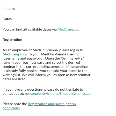
4 hours
Dates
You can find all available dates via
MedCampus
.
Registration
As an employee of MedUni Vienna, please log in to
Med.Campus
with your MedUni Vienna User-ID
(username and password). Open the “Seminare-PE”
item in your business card and select the desired
seminar in the corresponding semester. If the seminar
is already fully booked, you can add your name to the
waiting list. We will inform you as soon as new seminar
dates are fixed.
If you have any questions, please do not hesitate to
contact us at:
personalentwicklung@meduniwien.ac.at
.
Please note the
Registration and participation
conditions
.