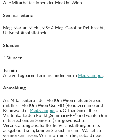
Alle Mitarbeiter:innen der MedUni Wien
Seminarleitung
Mag. Marian Miehl, MSc & Mag. Caroline Reitbrecht,
Universitätsbibliothek
Stunden
4 Stunden
Termin
Alle verfügbaren Termine finden Sie in
Med.Campus
.
Anmeldung
Als Mitarbeiter:in der MedUni Wien melden Sie sich
mit Ihrer MedUni Wien User-ID (Benutzername und
Kennwort) in
Med.Campus
an. Öffnen Sie in Ihrer
Visitenkarte den Punkt „Seminare-PE“ und wählen (im
entsprechenden Semester) die gewünschte
Veranstaltung aus. Sollte die Veranstaltung bereits
ausgebucht sein, können Sie sich in einer Warteliste
vormerken lassen. Wir informieren Sie, sobald neue