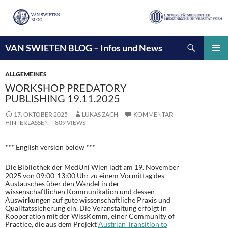
Suchen
VAN SWIETEN BLOG – Infos und News
ZUM
INHALT
PRIMÄ
SPRINGEN
MENÜ
ALLGEMEINES
WORKSHOP PREDATORY
PUBLISHING 19.11.2025
17. OKTOBER 2025
LUKAS ZACH
KOMMENTAR
HINTERLASSEN
809 VIEWS
*** English version below ***
Die Bibliothek der MedUni Wien lädt am 19. November
2025 von 09:00-13:00 Uhr zu einem Vormittag des
Austausches über den Wandel in der
wissenschaftlichen Kommunikation und dessen
Auswirkungen auf gute wissenschaftliche Praxis und
Qualitätssicherung ein. Die Veranstaltung erfolgt in
Kooperation mit der WissKomm, einer Community of
Practice, die aus dem Projekt
Austrian Transition to