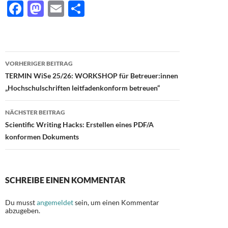
F
M
E
T
ac
as
m
ei
e
to
ail
le
b
d
n
Beitragsnavigation
VORHERIGER BEITRAG
o
o
TERMIN WiSe 25/26: WORKSHOP für Betreuer:innen
o
n
„Hochschulschriften leitfadenkonform betreuen“
k
NÄCHSTER BEITRAG
Scientific Writing Hacks: Erstellen eines PDF/A
konformen Dokuments
SCHREIBE EINEN KOMMENTAR
Du musst
angemeldet
sein, um einen Kommentar
abzugeben.