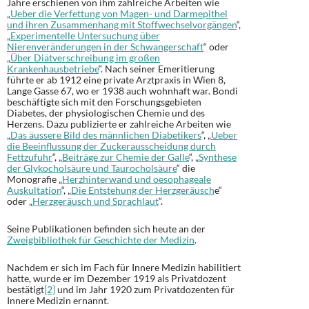
Jahre erschienen von ihm zahlreiche Arbeiten wie
„
Ueber die Verfettung von Magen- und Darmepithel
und ihren Zusammenhang mit Stoffwechselvorgängen
“,
„
Experimentelle Untersuchung über
Nierenveränderungen in der Schwangerschaft
“ oder
„
Über Diätverschreibung im großen
Krankenhausbetriebe
“. Nach seiner Emeritierung
führte er ab 1912 eine private Arztpraxis in Wien 8,
Lange Gasse 67, wo er 1938 auch wohnhaft war. Bondi
beschäftigte sich mit den Forschungsgebieten
Diabetes, der physiologischen Chemie und des
Herzens. Dazu publizierte er zahlreiche Arbeiten wie
„
Das äussere Bild des männlichen Diabetikers
“, „
Ueber
die Beeinflussung der Zuckerausscheidung durch
Fettzufuhr
“, „
Beiträge zur Chemie der Galle
“, „
Synthese
der Glykocholsäure und Taurocholsäure
“ die
Monografie „
Herzhinterwand und oesophageale
Auskultation
“, „
Die Entstehung der Herzgeräusch
e“
oder „
Herzgeräusch und Sprachlaut
“.
Seine Publikationen befinden sich heute an der
Zweigbibliothek für Geschichte der Medizin
.
Nachdem er sich im Fach für Innere Medizin habilitiert
hatte, wurde er im Dezember 1919 als Privatdozent
bestätigt
[2]
und im Jahr 1920 zum Privatdozenten für
Innere Medizin ernannt.