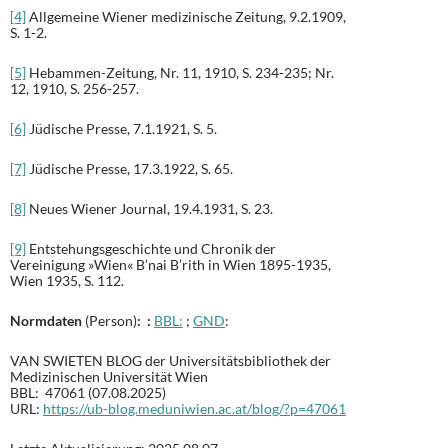
[4]
Allgemeine Wiener medizinische Zeitung, 9.2.1909,
S. 1-2.
[5]
Hebammen-Zeitung, Nr. 11, 1910, S. 234-235; Nr.
12, 1910, S. 256-257.
[6]
Jüdische Presse, 7.1.1921, S. 5.
[7]
Jüdische Presse, 17.3.1922, S. 65.
[8]
Neues Wiener Journal, 19.4.1931, S. 23.
[9]
Entstehungsgeschichte und Chronik der
Vereinigung »Wien« B’nai B’rith in Wien 1895-1935,
Wien 1935, S. 112.
Normdaten
(Person)
: :
BBL:
;
GND
:
VAN SWIETEN BLOG der Universitätsbibliothek der
Medizinischen Universität Wien
BBL: 47061 (07.08.2025)
URL:
https://ub-blog.meduniwien.ac.at/blog/?p=47061