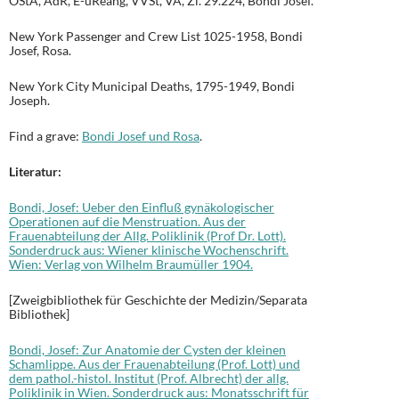
ÖStA, AdR, E-uReang, VVSt, VA, Zl. 29.224, Bondi Josef.
New York Passenger and Crew List 1025-1958, Bondi
Josef, Rosa.
New York City Municipal Deaths, 1795-1949, Bondi
Joseph.
Find a grave:
Bondi Josef und Rosa
.
Literatur:
Bondi, Josef: Ueber den Einfluß gynäkologischer
Operationen auf die Menstruation. Aus der
Frauenabteilung der Allg. Poliklinik (Prof Dr. Lott).
Sonderdruck aus: Wiener klinische Wochenschrift.
Wien: Verlag von Wilhelm Braumüller 1904.
[Zweigbibliothek für Geschichte der Medizin/Separata
Bibliothek]
Bondi, Josef: Zur Anatomie der Cysten der kleinen
Schamlippe. Aus der Frauenabteilung (Prof. Lott) und
dem pathol.-histol. Institut (Prof. Albrecht) der allg.
Poliklinik in Wien. Sonderdruck aus: Monatsschrift für