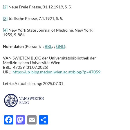
[2]
Neue Freie Presse, 31.12.1919, S. 5.
[3]
Jüdische Presse, 7.1.1921, S. 5.
[4]
New York State Journal of Medicine, New York:
1959, S. 884.
Normdaten
(Person)
: :
BBL
: ;
GND
:
VAN SWIETEN BLOG der Universitätsbibliothek der
Medizinischen Universität Wien
BBL: 47059 (31.07.2025)
URL:
https://ub-blog.meduniwien.ac.at/blog/?p=47059
Letzte Aktualisierung: 2025.07.31
F
M
E
T
ac
as
m
ei