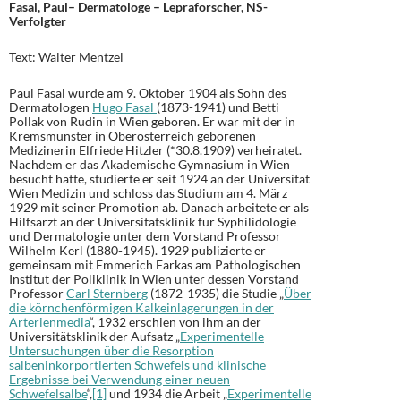
Fasal, Paul– Dermatologe – Lepraforscher, NS-
Verfolgter
Text: Walter Mentzel
Paul Fasal wurde am 9. Oktober 1904 als Sohn des
Dermatologen
Hugo Fasal
(1873-1941) und Betti
Pollak von Rudin in Wien geboren. Er war mit der in
Kremsmünster in Oberösterreich geborenen
Medizinerin Elfriede Hitzler (*30.8.1909) verheiratet.
Nachdem er das Akademische Gymnasium in Wien
besucht hatte, studierte er seit 1924 an der Universität
Wien Medizin und schloss das Studium am 4. März
1929 mit seiner Promotion ab. Danach arbeitete er als
Hilfsarzt an der Universitätsklinik für Syphilidologie
und Dermatologie unter dem Vorstand Professor
Wilhelm Kerl (1880-1945). 1929 publizierte er
gemeinsam mit Emmerich Farkas am Pathologischen
Institut der Poliklinik in Wien unter dessen Vorstand
Professor
Carl Sternberg
(1872-1935) die Studie „
Über
die körnchenförmigen Kalkeinlagerungen in der
Arterienmedia
“, 1932 erschien von ihm an der
Universitätsklinik der Aufsatz „
Experimentelle
Untersuchungen über die Resorption
salbeninkorportierten Schwefels und klinische
Ergebnisse bei Verwendung einer neuen
Schwefelsalbe
“,
[1]
und 1934 die Arbeit „
Experimentelle