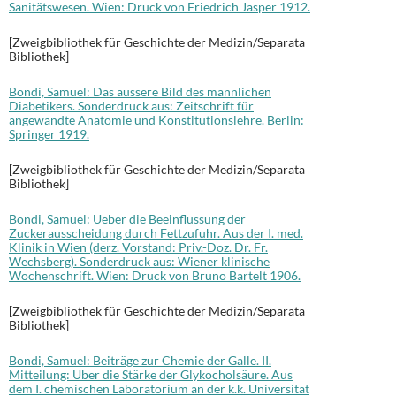
Sanitätswesen. Wien: Druck von Friedrich Jasper 1912.
[Zweigbibliothek für Geschichte der Medizin/Separata
Bibliothek]
Bondi, Samuel: Das äussere Bild des männlichen
Diabetikers. Sonderdruck aus: Zeitschrift für
angewandte Anatomie und Konstitutionslehre. Berlin:
Springer 1919.
[Zweigbibliothek für Geschichte der Medizin/Separata
Bibliothek]
Bondi, Samuel: Ueber die Beeinflussung der
Zuckerausscheidung durch Fettzufuhr. Aus der I. med.
Klinik in Wien (derz. Vorstand: Priv.-Doz. Dr. Fr.
Wechsberg). Sonderdruck aus: Wiener klinische
Wochenschrift. Wien: Druck von Bruno Bartelt 1906.
[Zweigbibliothek für Geschichte der Medizin/Separata
Bibliothek]
Bondi, Samuel: Beiträge zur Chemie der Galle. II.
Mitteilung: Über die Stärke der Glykocholsäure. Aus
dem I. chemischen Laboratorium an der k.k. Universität