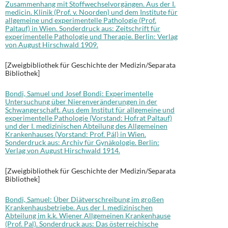
Zusammenhang mit Stoffwechselvorgängen. Aus der I.
medicin. Klinik (Prof. v. Noorden) und dem Institute für
allgemeine und experimentelle Pathologie (Prof.
Paltauf) in Wien. Sonderdruck aus: Zeitschrift für
experimentelle Pathologie und Therapie. Berlin: Verlag
von August Hirschwald 1909.
[Zweigbibliothek für Geschichte der Medizin/Separata
Bibliothek]
Bondi, Samuel und Josef Bondi: Experimentelle
Untersuchung über Nierenveränderungen in der
Schwangerschaft. Aus dem Institut für allgemeine und
experimentelle Pathologie (Vorstand: Hofrat Paltauf)
und der I. medizinischen Abteilung des Allgemeinen
Krankenhauses (Vorstand: Prof. Pál) in Wien.
Sonderdruck aus: Archiv für Gynäkologie. Berlin:
Verlag von August Hirschwald 1914.
[Zweigbibliothek für Geschichte der Medizin/Separata
Bibliothek]
Bondi, Samuel: Über Diätverschreibung im großen
Krankenhausbetriebe. Aus der I. medizinischen
Abteilung im k.k. Wiener Allgemeinen Krankenhause
(Prof. Pal). Sonderdruck aus: Das österreichische