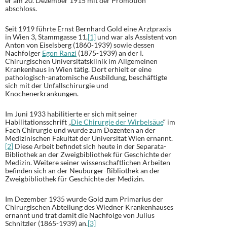
er am 20. Dezember 1915 mit der Promotion
abschloss.
Seit 1919 führte Ernst Bernhard Gold eine Arztpraxis
in Wien 3, Stammgasse 11,
[1]
und war als Assistent von
Anton von Eiselsberg (1860-1939) sowie dessen
Nachfolger
Egon Ranzi
(1875-1939) an der I.
Chirurgischen Universitätsklinik im Allgemeinen
Krankenhaus in Wien tätig. Dort erhielt er eine
pathologisch-anatomische Ausbildung, beschäftigte
sich mit der Unfallschirurgie und
Knochenerkrankungen.
Im Juni 1933 habilitierte er sich mit seiner
Habilitationsschrift „
Die Chirurgie der Wirbelsäue
“ im
Fach Chirurgie und wurde zum Dozenten an der
Medizinischen Fakultät der Universität Wien ernannt.
[2]
Diese Arbeit befindet sich heute in der Separata-
Bibliothek an der Zweigbibliothek für Geschichte der
Medizin. Weitere seiner wissenschaftlichen Arbeiten
befinden sich an der Neuburger-Bibliothek an der
Zweigbibliothek für Geschichte der Medizin.
Im Dezember 1935 wurde Gold zum Primarius der
Chirurgischen Abteilung des Wiedner Krankenhauses
ernannt und trat damit die Nachfolge von Julius
Schnitzler (1865-1939) an.
[3]