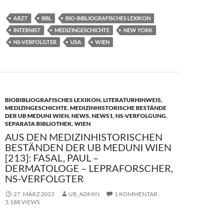
e
to
ail
le
ARZT
BBL
BIO-BIBLIOGRAFISCHES LEXIKON
b
d
n
INTERNIST
MEDIZINGESCHICHTE
NEW YORK
o
o
NS-VERFOLGTER
USA
WIEN
o
n
k
BIOBIBLIOGRAFISCHES LEXIKON
,
LITERATURHINWEIS
,
MEDIZINGESCHICHTE
,
MEDIZINHISTORISCHE BESTÄNDE
DER UB MEDUNI WIEN
,
NEWS
,
NEWS1
,
NS-VERFOLGUNG
,
SEPARATA BIBLIOTHEK
,
WIEN
AUS DEN MEDIZINHISTORISCHEN
BESTÄNDEN DER UB MEDUNI WIEN
[213]: FASAL, PAUL –
DERMATOLOGE – LEPRAFORSCHER,
NS-VERFOLGTER
27. MÄRZ 2023
UB_ADMIN
1 KOMMENTAR
3.188 VIEWS