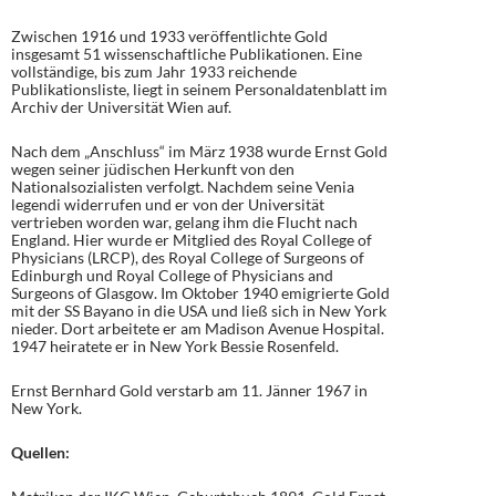
Zwischen 1916 und 1933 veröffentlichte Gold
insgesamt 51 wissenschaftliche Publikationen. Eine
vollständige, bis zum Jahr 1933 reichende
Publikationsliste, liegt in seinem Personaldatenblatt im
Archiv der Universität Wien auf.
Nach dem „Anschluss“ im März 1938 wurde Ernst Gold
wegen seiner jüdischen Herkunft von den
Nationalsozialisten verfolgt. Nachdem seine Venia
legendi widerrufen und er von der Universität
vertrieben worden war, gelang ihm die Flucht nach
England. Hier wurde er Mitglied des Royal College of
Physicians (LRCP), des Royal College of Surgeons of
Edinburgh und Royal College of Physicians and
Surgeons of Glasgow. Im Oktober 1940 emigrierte Gold
mit der SS Bayano in die USA und ließ sich in New York
nieder. Dort arbeitete er am Madison Avenue Hospital.
1947 heiratete er in New York Bessie Rosenfeld.
Ernst Bernhard Gold verstarb am 11. Jänner 1967 in
New York.
Quellen: