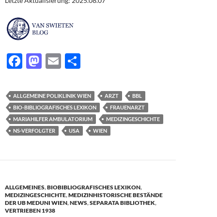
Letzte Aktualisierung: 2025.08.07
F
M
E
T
ac
as
m
ei
e
to
ail
le
ALLGEMEINE POLIKLINIK WIEN
ARZT
BBL
b
d
n
BIO-BIBLIOGRAFISCHES LEXIKON
FRAUENARZT
o
o
MARIAHILFER AMBULATORIUM
MEDIZINGESCHICHTE
NS-VERFOLGTER
USA
WIEN
o
n
k
ALLGEMEINES
,
BIOBIBLIOGRAFISCHES LEXIKON
,
MEDIZINGESCHICHTE
,
MEDIZINHISTORISCHE BESTÄNDE
DER UB MEDUNI WIEN
,
NEWS
,
SEPARATA BIBLIOTHEK
,
VERTRIEBEN 1938