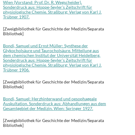
Wien (Vorstand: Prof. Dr. R. Wegscheider).
Sonderdruck aus: Hoppe-Seyler’s Zeitschrift für
physiologische Chemie. Straßburg: Verlag von Karl J.
Trübner 1907.
[Zweigbibliothek für Geschichte der Medizin/Separata
Bibliothek]
Bondi, Samuel und Ernst Müller: Synthese der
Glykocholsäure und Taurocholsäure. Mitteilung aus
dem chemischen Institut der Universität Heidelberg.
Sonderdruck aus: Hoppe-Seyler’s Zeitschrift für
physiologische Chemie. Straßburg: Verlag von Karl J.
Trübner 1906.
[Zweigbibliothek für Geschichte der Medizin/Separata
Bibliothek]
Bondi, Samuel: Herzhinterwand und oesophageale
Auskultation. Sonderdruck aus: Abhandlungen aus dem
Gesamtgebiet der Medizin. Wien: Springer 1927.
[Zweigbibliothek für Geschichte der Medizin/Separata
Bibliothek]