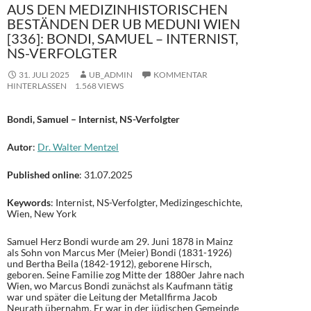
AUS DEN MEDIZINHISTORISCHEN
BESTÄNDEN DER UB MEDUNI WIEN
[336]: BONDI, SAMUEL – INTERNIST,
NS-VERFOLGTER
31. JULI 2025
UB_ADMIN
KOMMENTAR
HINTERLASSEN
1.568 VIEWS
Bondi, Samuel – Internist, NS-Verfolgter
Autor
:
Dr. Walter Mentzel
Published online
: 31.07.2025
Keywords
: Internist, NS-Verfolgter, Medizingeschichte,
Wien, New York
Samuel Herz Bondi wurde am 29. Juni 1878 in Mainz
als Sohn von Marcus Mer (Meier) Bondi (1831-1926)
und Bertha Beila (1842-1912), geborene Hirsch,
geboren. Seine Familie zog Mitte der 1880er Jahre nach
Wien, wo Marcus Bondi zunächst als Kaufmann tätig
war und später die Leitung der Metallfirma Jacob
Neurath übernahm. Er war in der jüdischen Gemeinde