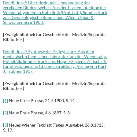
Bondi, Josef: Über deziduale Umwandlung des
zervikalen Bindegewebes. Aus der Frauenabteilung der
Wiener allgemeinen Poliklinik (Prof. Lott). Sonderdruck
aus: Gynäkologische Rundschau. Wien: Urban &
Schwarzenberg 1908.
[Zweigbibliothek für Geschichte der Medizin/Separata
Bibliothek]
Bondi, Josef: Synthese der Salicylsäure. Aus dem
mediznisch-chemischen Laboratorium der Wiener allg.
Poliklinik. Sonderdruck aus: Hoppe-Seyler’s Zeitschrift
für physiologische Chemie. Straßburg: Verlag von Karl
J. Trübner 1907.
[Zweigbibliothek für Geschichte der Medizin/Separata
Bibliothek]
[1]
Neue Freie Presse, 21.7.1900, S. 14.
[2]
Neue Freie Presse, 4.6.1897, S. 3.
[3]
Neues Wiener Tagblatt (Tages-Ausgabe), 26.8.1915,
S. 19.