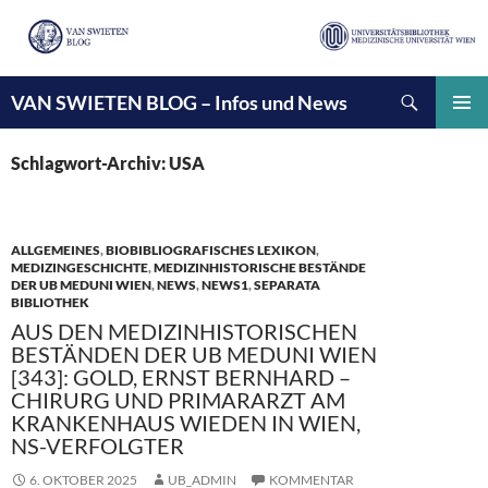
Suchen
VAN SWIETEN BLOG – Infos und News
ZUM
INHALT
PRIMÄ
SPRINGEN
MENÜ
Schlagwort-Archiv: USA
ALLGEMEINES
,
BIOBIBLIOGRAFISCHES LEXIKON
,
MEDIZINGESCHICHTE
,
MEDIZINHISTORISCHE BESTÄNDE
DER UB MEDUNI WIEN
,
NEWS
,
NEWS1
,
SEPARATA
BIBLIOTHEK
AUS DEN MEDIZINHISTORISCHEN
BESTÄNDEN DER UB MEDUNI WIEN
[343]: GOLD, ERNST BERNHARD –
CHIRURG UND PRIMARARZT AM
KRANKENHAUS WIEDEN IN WIEN,
NS-VERFOLGTER
6. OKTOBER 2025
UB_ADMIN
KOMMENTAR