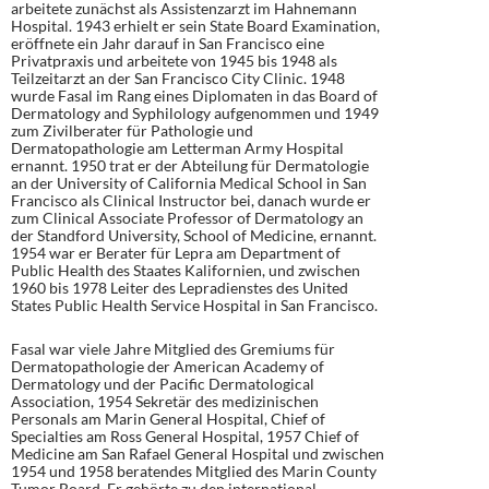
arbeitete zunächst als Assistenzarzt im Hahnemann
Hospital. 1943 erhielt er sein State Board Examination,
eröffnete ein Jahr darauf in San Francisco eine
Privatpraxis und arbeitete von 1945 bis 1948 als
Teilzeitarzt an der San Francisco City Clinic. 1948
wurde Fasal im Rang eines Diplomaten in das Board of
Dermatology and Syphilology aufgenommen und 1949
zum Zivilberater für Pathologie und
Dermatopathologie am Letterman Army Hospital
ernannt. 1950 trat er der Abteilung für Dermatologie
an der University of California Medical School in San
Francisco als Clinical Instructor bei, danach wurde er
zum Clinical Associate Professor of Dermatology an
der Standford University, School of Medicine, ernannt.
1954 war er Berater für Lepra am Department of
Public Health des Staates Kalifornien, und zwischen
1960 bis 1978 Leiter des Lepradienstes des United
States Public Health Service Hospital in San Francisco.
Fasal war viele Jahre Mitglied des Gremiums für
Dermatopathologie der American Academy of
Dermatology und der Pacific Dermatological
Association, 1954 Sekretär des medizinischen
Personals am Marin General Hospital, Chief of
Specialties am Ross General Hospital, 1957 Chief of
Medicine am San Rafael General Hospital und zwischen
1954 und 1958 beratendes Mitglied des Marin County
Tumor Board. Er gehörte zu den international