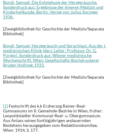
Bondi, Samuel: Die Entstehung der Herzgeräusche.
Sonderdruck aus: Ergebnisse der Inneren Medizin und
Kinderheilkunde. Berlin: Verlag von Julius Springer
1936.
[Zweigbibliothek für Geschichte der Medizin/Separata
Bibliothek]
Bondi, Samuel: Herzgeräusch und Sprachlaut. Aus der I.
medizinischen Klinik (derz. Leiter: Professor Dr. G.
Porges). Sonderdruck aus: Wiener medizinische
Wochenschrift. Wien: Gesellschafts-Buchdruckerei
Brüder Hollinek 1933.
[Zweigbibliothek für Geschichte der Medizin/Separata
Bibliothek]
[1]
Festschrift des k.k Erzherzog Rainer-Real-
Gymnasiums im II. Gemeinde-Bezirke in Wien, früher:
Leopoldstädter Kommunal-Real- u. Obergymnasium.
Aus Anlass seines fünfzigjährigen andauernden
Bestehens herausgegeben vom Redaktionskomitee,
Wien: 1914, S. 177.