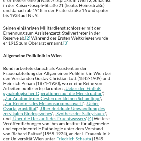
eröffnete er eine private Arztpraxis in Wien 2, zunächst
in der Kaiser-Joseph-Straße 21 (heute: Heinestraße)
und danach ab 1918 in der Praterstraße 16 und später
bis 1938 auf Nr. 9.
Seinen einjährigen Militärdienst schloss er mit der
Ernennung zum Assistenzarzt-Stellvertreter in der
Reserve ab.
[2]
Während des Ersten Weltkrieges wurde
er 1915 zum Oberarzt ernannt.
[3]
Allgemeine Poliklinik in Wien
Bondi arbeitete danach als Assistent an der
Frauenabteilung der Allgemeinen Poliklinik in Wien bei
den Vorständen Gustav Christian Lott (1842-1909) und
Heinrich Peham (1871-1930), wo er eine Reihe von
Arbeiten publizierte, darunter: „
Ueber den Einfluß
gynäkologischer Operationen auf die Menstruation
“,
„
Zur Anatomie der Cysten der kleinen Schamlippe
“,
„
Zur Kenntnis des Melanosarcoma ovarii
“, „
Ueber
Ovarialgravidität
“, „
Über deziduale Umwandlung des
zervikalen Bindegewebes
“, „
Synthese der Salicylsäure
“,
und „
Über die Herkunft des Fruchtwassers
“.
[4]
Weitere
Veröffentlichungen von ihm am Institut für allgemeine
und experimentelle Pathologie unter dem Vorstand
von Richard Paltauf (1858-1924), an der I. Frauenklinik
der Universität Wien unter
Friedrich Schauta
(1849-