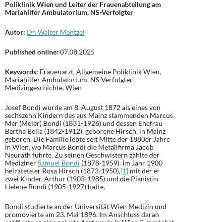
Poliklinik Wien und Leiter der Frauenabteilung am
Mariahilfer Ambulatorium, NS-Verfolgter
Autor:
Dr. Walter Mentzel
Published online:
07.08.2025
Keywords:
Frauenarzt, Allgemeine Poliklinik Wien,
Mariahilfer Ambulatorium, NS-Verfolgter,
Medizingeschichte, Wien
Josef Bondi wurde am 8. August 1872 als eines von
sechszehn Kindern des aus Mainz stammenden Marcus
Mer (Meier) Bondi (1831-1926) und dessen Ehefrau
Bertha Beila (1842-1912), geborene Hirsch, in Mainz
geboren. Die Familie lebte seit Mitte der 1880er Jahre
in Wien, wo Marcus Bondi die Metallfirma Jacob
Neurath führte. Zu seinen Geschwistern zählte der
Mediziner
Samuel Bondi
(1878-1959). Im Jahr 1900
heiratete er Rosa Hirsch (1873-1950),
[1]
mit der er
zwei Kinder, Arthur (1903-1985) und die Pianistin
Helene Bondi (1905-1927) hatte.
Bondi studierte an der Universität Wien Medizin und
promovierte am 23. Mai 1896. Im Anschluss daran