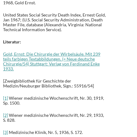
1968, Gold Ernst.
United States Social Security Death Index, Ernest Gold,
Jan 1967; (U.S. Social Security Administration, Death
Master File, database (Alexandria, Virginia: National
Technical Information Service).
Literatur:
Gold, Ernst: Die Chirurgie der Wirbelsäule. Mit 239
teils farbigen Textabbildungen. (= Neue deutsche
Chirurgie/54) Stuttgart: Verlag von Ferdinand Enke
1933.
[Zweigbibliothek für Geschichte der
Medizin/Neuburger Bibliothek, Sign.: 55916/54]
[1]
Wiener medizinische Wochenschrift, Nr. 30, 1919,
Sp. 1500.
[2]
Wiener medizinische Wochenschrift, Nr. 29, 1933,
S. 828.
[3]
Medizinische Klinik, Nr. 5, 1936, S. 172.