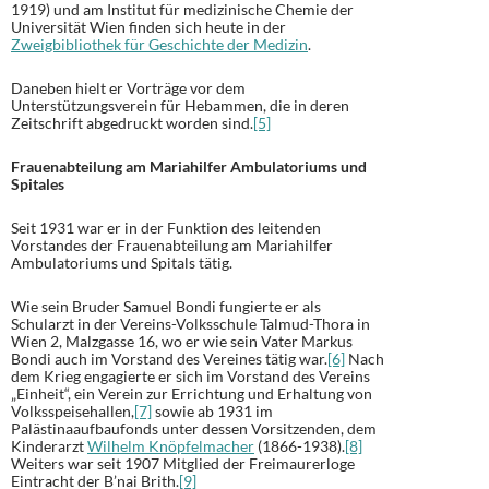
1919) und am Institut für medizinische Chemie der
Universität Wien finden sich heute in der
Zweigbibliothek für Geschichte der Medizin
.
Daneben hielt er Vorträge vor dem
Unterstützungsverein für Hebammen, die in deren
Zeitschrift abgedruckt worden sind.
[5]
Frauenabteilung am Mariahilfer Ambulatoriums und
Spitales
Seit 1931 war er in der Funktion des leitenden
Vorstandes der Frauenabteilung am Mariahilfer
Ambulatoriums und Spitals tätig.
Wie sein Bruder Samuel Bondi fungierte er als
Schularzt in der Vereins-Volksschule Talmud-Thora in
Wien 2, Malzgasse 16, wo er wie sein Vater Markus
Bondi auch im Vorstand des Vereines tätig war.
[6]
Nach
dem Krieg engagierte er sich im Vorstand des Vereins
„Einheit“, ein Verein zur Errichtung und Erhaltung von
Volksspeisehallen,
[7]
sowie ab 1931 im
Palästinaaufbaufonds unter dessen Vorsitzenden, dem
Kinderarzt
Wilhelm Knöpfelmacher
(1866-1938).
[8]
Weiters war seit 1907 Mitglied der Freimaurerloge
Eintracht der B’nai Brith.
[9]