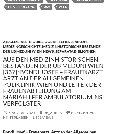
k
NS-VERFOLGUNG
USA
WIEN
ALLGEMEINES
,
BIOBIBLIOGRAFISCHES LEXIKON
,
MEDIZINGESCHICHTE
,
MEDIZINHISTORISCHE BESTÄNDE
DER UB MEDUNI WIEN
,
NEWS
,
SEPARATA BIBLIOTHEK
AUS DEN MEDIZINHISTORISCHEN
BESTÄNDEN DER UB MEDUNI WIEN
[337]: BONDI JOSEF – FRAUENARZT,
ARZT AN DER ALLGEMEINEN
POLIKLINIK WIEN UND LEITER DER
FRAUENABTEILUNG AM
MARIAHILFER AMBULATORIUM, NS-
VERFOLGTER
7. AUGUST 2025
UB_ADMIN
KOMMENTAR
HINTERLASSEN
1.891 VIEWS
Bondi Josef – Frauenarzt, Arzt an der Allgemeinen