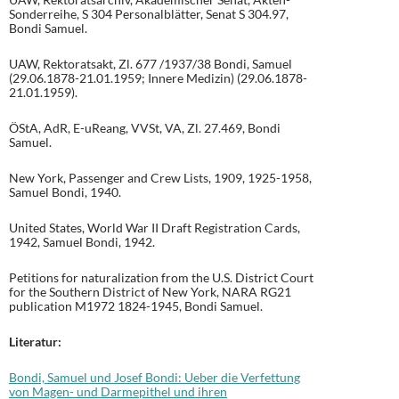
Sonderreihe, S 304 Personalblätter, Senat S 304.97,
Bondi Samuel.
UAW, Rektoratsakt, Zl. 677 /1937/38 Bondi, Samuel
(29.06.1878-21.01.1959; Innere Medizin) (29.06.1878-
21.01.1959).
ÖStA, AdR, E-uReang, VVSt, VA, Zl. 27.469, Bondi
Samuel.
New York, Passenger and Crew Lists, 1909, 1925-1958,
Samuel Bondi, 1940.
United States, World War II Draft Registration Cards,
1942, Samuel Bondi, 1942.
Petitions for naturalization from the U.S. District Court
for the Southern District of New York, NARA RG21
publication M1972 1824-1945, Bondi Samuel.
Literatur:
Bondi, Samuel und Josef Bondi: Ueber die Verfettung
von Magen- und Darmepithel und ihren