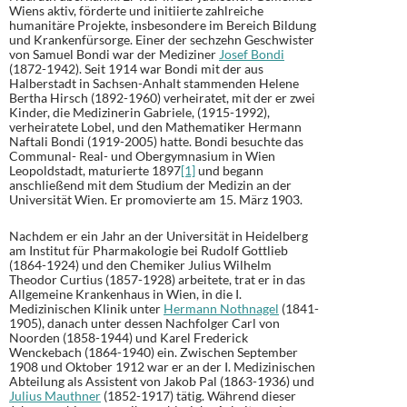
Wiens aktiv, förderte und initiierte zahlreiche
humanitäre Projekte, insbesondere im Bereich Bildung
und Krankenfürsorge. Einer der sechzehn Geschwister
von Samuel Bondi war der Mediziner
Josef Bondi
(1872-1942). Seit 1914 war Bondi mit der aus
Halberstadt in Sachsen-Anhalt stammenden Helene
Bertha Hirsch (1892-1960) verheiratet, mit der er zwei
Kinder, die Medizinerin Gabriele, (1915-1992),
verheiratete Lobel, und den Mathematiker Hermann
Naftali Bondi (1919-2005) hatte. Bondi besuchte das
Communal- Real- und Obergymnasium in Wien
Leopoldstadt, maturierte 1897
[1]
und begann
anschließend mit dem Studium der Medizin an der
Universität Wien. Er promovierte am 15. März 1903.
Nachdem er ein Jahr an der Universität in Heidelberg
am Institut für Pharmakologie bei Rudolf Gottlieb
(1864-1924) und den Chemiker Julius Wilhelm
Theodor Curtius (1857-1928) arbeitete, trat er in das
Allgemeine Krankenhaus in Wien, in die I.
Medizinischen Klinik unter
Hermann Nothnagel
(1841-
1905), danach unter dessen Nachfolger Carl von
Noorden (1858-1944) und Karel Frederick
Wenckebach (1864-1940) ein. Zwischen September
1908 und Oktober 1912 war er an der I. Medizinischen
Abteilung als Assistent von Jakob Pal (1863-1936) und
Julius Mauthner
(1852-1917) tätig. Während dieser