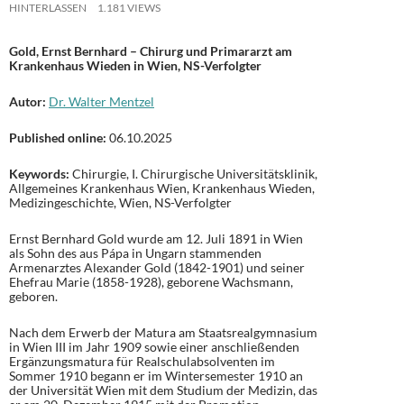
HINTERLASSEN
1.181 VIEWS
Gold, Ernst Bernhard – Chirurg und Primararzt am
Krankenhaus Wieden in Wien, NS-Verfolgter
Autor:
Dr. Walter Mentzel
Published online:
06.10.2025
Keywords:
Chirurgie, I. Chirurgische Universitätsklinik,
Allgemeines Krankenhaus Wien, Krankenhaus Wieden,
Medizingeschichte, Wien, NS-Verfolgter
Ernst Bernhard Gold wurde am 12. Juli 1891 in Wien
als Sohn des aus Pápa in Ungarn stammenden
Armenarztes Alexander Gold (1842-1901) und seiner
Ehefrau Marie (1858-1928), geborene Wachsmann,
geboren.
Nach dem Erwerb der Matura am Staatsrealgymnasium
in Wien III im Jahr 1909 sowie einer anschließenden
Ergänzungsmatura für Realschulabsolventen im
Sommer 1910 begann er im Wintersemester 1910 an
der Universität Wien mit dem Studium der Medizin, das