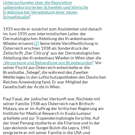
Untersuchungen über die Resorption
salbeninkorporierten Schwefels und klinische
Ergebnisse bei Verwendung einer neuen
Schwefelsalbe
“.
1933 wurde er zunächst zum Assistenten und danach
im Juni 1935 zum interimistischen Leiter der
Dermatologischen Abteilung des Krankenhauses
Wieden ernannt.
[2]
Seine letzte Veröffentlichung in
Österreich erschien 1938 als Sonderdruck der
Zeitschrift „Der Chirurg“ aus der Dermatologischen
Abteilung des Krankenhaus Wieden in Wien über die
„
Versorgung und Behandlung von Brandwunden
“. Vor
seiner Flucht aus Österreich entwickelte er die
Brandsalbe „Tebege“, die während des Zweiten
Weltkrieges in den Luftschutzapotheken des Deutschen
Reiches Anwendung fand. Er war Mitglied der
Gesellschaft der Ärzte in Wien.
Paul Fasal, der jüdischer Herkunft war, flüchtete mit
seiner Familie 1938 aus Österreich nach Britisch-
Malaya, wo er im Auftrag der britischen Regierung am
Institute for Medical Research in Kuala Lumpur
arbeitete und zur Tropendermatologie forschte. Auf
der Insel Penang studierte er die Filariose und in der
Leprakolonie von Sungei Buloh die Lepra. 1941
emigrierte er mit seiner Familie in die USA und