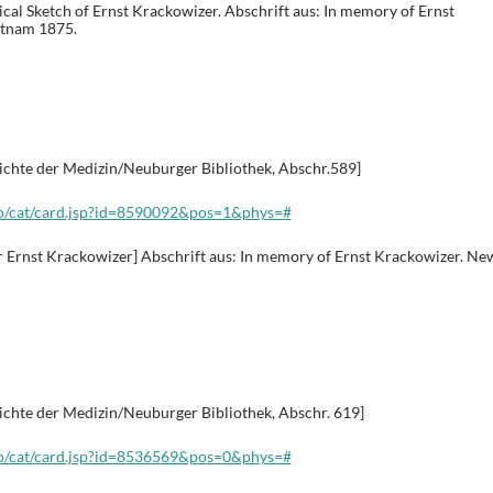
cal Sketch of Ernst Krackowizer. Abschrift aus: In memory of Ernst
utnam 1875.
ichte der Medizin/Neuburger Bibliothek, Abschr.589]
alo/cat/card.jsp?id=8590092&pos=1&phys=#
er Ernst Krackowizer] Abschrift aus: In memory of Ernst Krackowizer. Ne
ichte der Medizin/Neuburger Bibliothek, Abschr. 619]
alo/cat/card.jsp?id=8536569&pos=0&phys=#