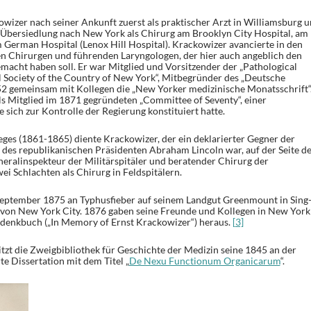
owizer nach seiner Ankunft zuerst als praktischer Arzt in Williamsburg 
 Übersiedlung nach New York als Chirurg am Brooklyn City Hospital, am
erman Hospital (Lenox Hill Hospital). Krackowizer avancierte in den
 Chirurgen und führenden Laryngologen, der hier auch angeblich den
macht haben soll. Er war Mitglied und Vorsitzender der „Pathological
l Society of the Country of New York“, Mitbegründer des „Deutsche
2 gemeinsam mit Kollegen die „New Yorker medizinische Monatsschrift“
als Mitglied im 1871 gegründeten „Committee of Seventy“, einer
sich zur Kontrolle der Regierung konstituiert hatte.
ges (1861-1865) diente Krackowizer, der ein deklarierter Gegner der
 des republikanischen Präsidenten Abraham Lincoln war, auf der Seite d
eralinspekteur der Militärspitäler und beratender Chirurg der
ei Schlachten als Chirurg in Feldspitälern.
September 1875 an Typhusfieber auf seinem Landgut Greenmount in Sing
e von New York City. 1876 gaben seine Freunde und Kollegen in New York
denkbuch („In Memory of Ernst Krackowizer“) heraus.
[3]
tzt die Zweigbibliothek für Geschichte der Medizin seine 1845 an der
e Dissertation mit dem Titel „
De Nexu Functionum Organicarum
“.