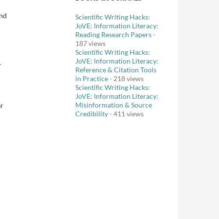
und
Scientific Writing Hacks:
JoVE: Information Literacy:
Reading Research Papers
-
187 views
Scientific Writing Hacks:
JoVE: Information Literacy:
.
Reference & Citation Tools
in Practice
- 218 views
Scientific Writing Hacks:
JoVE: Information Literacy:
Misinformation & Source
er
Credibility
- 411 views
-