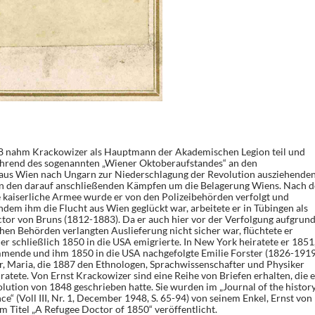
8 nahm Krackowizer als Hauptmann der Akademischen Legion teil und
während des sogenannten „Wiener Oktoberaufstandes“ an den
aus Wien nach Ungarn zur Niederschlagung der Revolution ausziehende
an den darauf anschließenden Kämpfen um die Belagerung Wiens. Nach d
kaiserliche Armee wurde er von den Polizeibehörden verfolgt und
hdem ihm die Flucht aus Wien geglückt war, arbeitete er in Tübingen als
ctor von Bruns (1812-1883). Da er auch hier vor der Verfolgung aufgrun
hen Behörden verlangten Auslieferung nicht sicher war, flüchtete er
er schließlich 1850 in die USA emigrierte. In New York heiratete er 1851
mmende und ihm 1850 in die USA nachgefolgte Emilie Forster (1826-1919
er, Maria, die 1887 den Ethnologen, Sprachwissenschafter und Physiker
atete. Von Ernst Krackowizer sind eine Reihe von Briefen erhalten, die e
ution von 1848 geschrieben hatte. Sie wurden im „Journal of the histor
ce“ (Voll III, Nr. 1, December 1948, S. 65-94) von seinem Enkel, Ernst von
m Titel „A Refugee Doctor of 1850“ veröffentlicht.