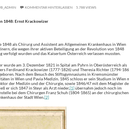
UB_ADMIN
KOMMENTAR HINTERLASSEN
5.788 VIEWS
on 1848: Ernst Krackowizer
te 1848 als Chirurg und Assistent am Allgemeinen Krankenhaus in Wien
inern, die wegen ihrer aktiven Beteiligung an der Revolution von 1848
g verfolgt wurden und das Kaisertum Österreich verlassen mussten.
 wurde am 3. Dezember 1821 in Spital am Pyhrn in Oberösterreich als
ters Ferdinand Krackowizer (1777-1826) und Theresia Richter (1794-186
n geboren. Nach dem Besuch des Stiftsgymnasiums in Kremsmünster
itäten in Wien und Pavia Medizin. 1845 schloss er sein Studium in Wien 
ktor der Medizin und der Chirurgie, sowie 1846/47 mit dem Magister de
eß er sich 1847 in Steyr als Arzt nieder,
[1]
übernahm jedoch noch im
enstelle bei dem Chirurgen Franz Schuh (1804-1865) an der chirurgischen
nkenhaus der Stadt Wien.
[2]