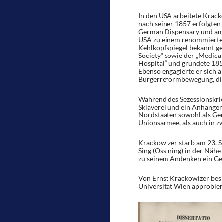
In den USA arbeitete Krack
nach seiner 1857 erfolgten
German Dispensary und am G
USA zu einem renommierten
Kehlkopfspiegel bekannt ge
Society“ sowie der „Medica
Hospital“ und gründete 185
Ebenso engagierte er sich 
Bürgerreformbewegung, die 
Während des Sezessionskrie
Sklaverei und ein Anhänger
Nordstaaten sowohl als Gen
Unionsarmee, als auch in zw
Krackowizer starb am 23. 
Sing (Ossining) in der Näh
zu seinem Andenken ein Ge
Von Ernst Krackowizer besi
Universität Wien approbiert