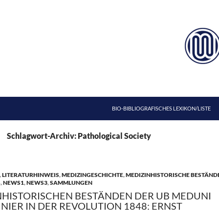
ZUM INHALT SPRINGEN
BIO-BIBLIOGRAFISCHES LEXIKON/LISTE
Schlagwort-Archiv: Pathological Society
,
LITERATURHINWEIS
,
MEDIZINGESCHICHTE
,
MEDIZINHISTORISCHE BESTÄND
S
,
NEWS1
,
NEWS3
,
SAMMLUNGEN
NHISTORISCHEN BESTÄNDEN DER UB MEDUNI
ZINIER IN DER REVOLUTION 1848: ERNST