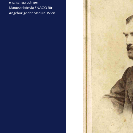
englischsprachiger
Manuskripte via ENAGO für
Angehörige der MedUni Wien