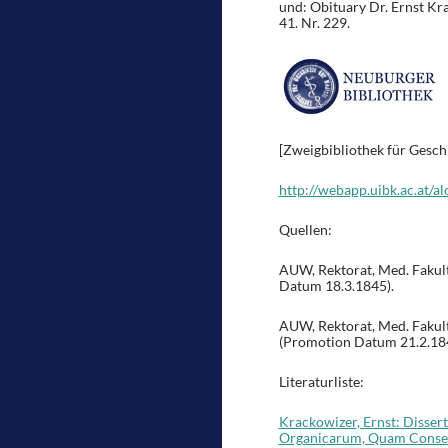
und: Obituary Dr. Ernst Kr
41. Nr. 229.
[Zweigbibliothek für Gesch
http://webapp.uibk.ac.at/a
Quellen:
AUW, Rektorat, Med. Fakult
Datum 18.3.1845).
AUW, Rektorat, Med. Fakult
(Promotion Datum 21.2.18
Literaturliste:
Krackowizer, Ernst: Disse
Organicarum, Quam Consensu