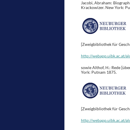
Jacobi, Abraham: Biographi
Krackowizer. New York: P
[Zweigbibliothek für Gesch
http://webapp.uibk.ac.at/
sowie Althof, H.: Rede [üb
York: Putnam 1875.
[Zweigbibliothek für Gesch
http://webapp.uibk.ac.at/