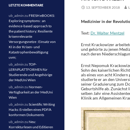
LETZTE KOMMENTARE
13. SEPTEMBER 2018
ub_admin
zu
FRESH eBOOKS:
Exploring symptoms : an
Medizinier in der Revoluti
evidence-based approach to
the patient history; Resiliente
Text:
Dr. Walter Mentzel
krisenrelevante
Versorgungsnetze : Einsatz von
Ernst Krackowizer arbeite
KI in der Krisen- und
und gehörte zu jenen Mediz
Katastrophenbewältigung
nach deren Niederschlagun
uvm;
ub_admin
zu
TOP-
Ernst Nepomuk Krackowizer
LERNPLATTFORMEN für
Sohn des kaiserlichen Rich
als eines von acht Kinder
Studierende und Angehörige
studierte er an den Univers
der MedUni Wien
seiner Graduierung zum Do
ub_admin
zu
Normen-
Geburtshilfe ab. Zunächst li
Verfügbarkeit an der MedUni
selben Jahr eine Assistent
Wien
Klinik am Allgemeinen Kra
ub_admin
zu
Scientific Writing
Hacks: Erstellen eines PDF/A
konformen Dokuments
ub_admin
zu
Neu:
Korrekturlesen und Editieren