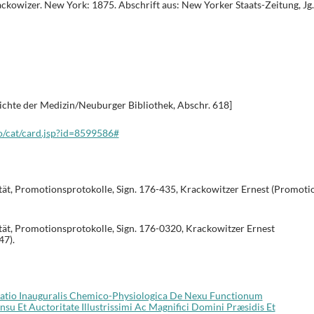
ackowizer. New York: 1875. Abschrift aus: New Yorker Staats-Zeitung, Jg.
ichte der Medizin/Neuburger Bibliothek, Abschr. 618]
lo/cat/card.jsp?id=8599586#
ät, Promotionsprotokolle, Sign. 176-435, Krackowitzer Ernest (Promoti
ät, Promotionsprotokolle, Sign. 176-0320, Krackowitzer Ernest
47).
rtatio Inauguralis Chemico-Physiologica De Nexu Functionum
 Et Auctoritate Illustrissimi Ac Magnifici Domini Præsidis Et