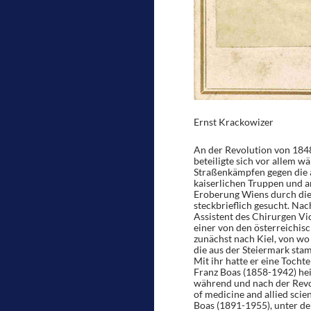
Ernst Krackowizer
An der Revolution von 184
beteiligte sich vor allem 
Straßenkämpfen gegen die 
kaiserlichen Truppen und 
Eroberung Wiens durch die 
steckbrieflich gesucht. Nac
Assistent des Chirurgen Vi
einer von den österreichisc
zunächst nach Kiel, von wo 
die aus der Steiermark sta
Mit ihr hatte er eine Tocht
Franz Boas (1858-1942) heir
während und nach der Revol
of medicine and allied scien
Boas (1891-1955), unter de