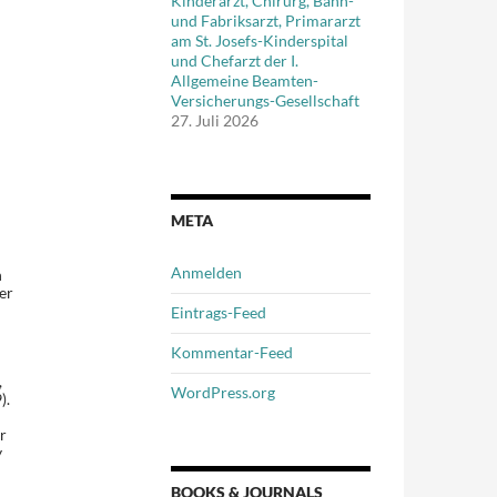
Kinderarzt, Chirurg, Bahn-
und Fabriksarzt, Primararzt
am St. Josefs-Kinderspital
und Chefarzt der I.
Allgemeine Beamten-
Versicherungs-Gesellschaft
27. Juli 2026
META
Anmelden
n
er
Eintrags-Feed
d
Kommentar-Feed
,
WordPress.org
).
r
y
BOOKS & JOURNALS