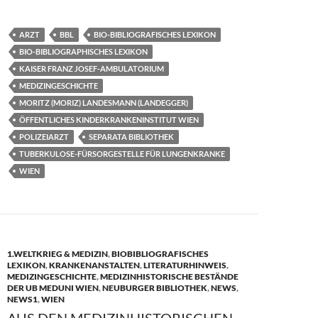
ac
as
m
ei
e
to
ail
le
ARZT
BBL
BIO-BIBLIOGRAFISCHES LEXIKON
b
d
n
BIO-BIBLIOGRAPHISCHES LEXIKON
o
o
KAISER FRANZ JOSEF-AMBULATORIUM
MEDIZINGESCHICHTE
o
n
MORITZ (MORIZ) LANDESMANN (LANDEGGER)
k
ÖFFENTLICHES KINDERKRANKENINSTITUT WIEN
POLIZEIARZT
SEPARATA BIBLIOTHEK
TUBERKULOSE-FÜRSORGESTELLE FÜR LUNGENKRANKE
WIEN
1.WELTKRIEG & MEDIZIN
,
BIOBIBLIOGRAFISCHES
LEXIKON
,
KRANKENANSTALTEN
,
LITERATURHINWEIS
,
MEDIZINGESCHICHTE
,
MEDIZINHISTORISCHE BESTÄNDE
DER UB MEDUNI WIEN
,
NEUBURGER BIBLIOTHEK
,
NEWS
,
NEWS1
,
WIEN