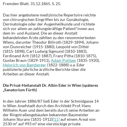
Fremden-Blatt. 31.12.1865. S. 25.
Das hier angebotene medizinische Repertoire reichte
von chirurgischen Eingriffen bis zur Gynäkologie,
Dermatologie oder der Augenheilkunde und richtete
sich vor allem an zahlungskräftige Patient*innen aus
dem In- und Ausland. Die an dieser Anstalt
behandelnden Ärzte zählten zu den renommiertesten
Wiens, darunter Theodor Billroth (1829-1894), Johann
von Dumreicher (1915-1880), Leopold von Dittel
(1815-1898), Carl Ludwig Sigmund (1810-1883),
Ferdinand Arlt (1812-1887), Franz Pitha (1810-1875),
Gustav Braun (1829-1911),
Adam Politzer
(1835-1920),
Heinrich von Bamberger
(1822-1888) u.a. Eder
publizierte jährliche ärztliche Berichte über die
Arbeiten an dieser Anstalt.
Die Privat-Heilanstalt Dr. Albin Eder in Wien (späteres
„Sanatorium Fürth)
In den Jahren 1886/87 ließ Eder in der Schmidgasse 14
in Wien Josefstadt durch den Architekt Prof. Hans
Wilhelm Auer und dem bereits durch seine Arbeiten an
der Ringstraßengebäuden bekannten Baumeister
Johann Sturany (1831-1912)
[11]
auf einem Areal von
2530 m² auf 993 m² eine vierstöckige private