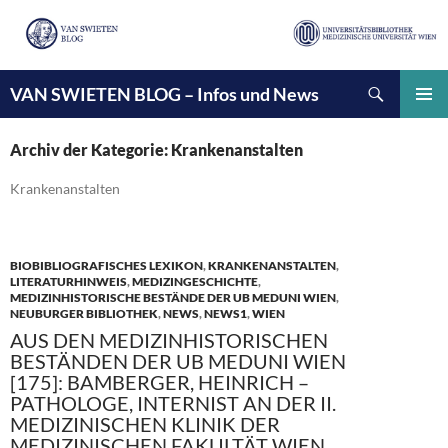
Suchen
VAN SWIETEN BLOG – Infos und News
ZUM
INHALT
PRIMÄ
SPRINGEN
MENÜ
Archiv der Kategorie: Krankenanstalten
Krankenanstalten
BIOBIBLIOGRAFISCHES LEXIKON
,
KRANKENANSTALTEN
,
LITERATURHINWEIS
,
MEDIZINGESCHICHTE
,
MEDIZINHISTORISCHE BESTÄNDE DER UB MEDUNI WIEN
,
NEUBURGER BIBLIOTHEK
,
NEWS
,
NEWS1
,
WIEN
AUS DEN MEDIZINHISTORISCHEN
BESTÄNDEN DER UB MEDUNI WIEN
[175]: BAMBERGER, HEINRICH –
PATHOLOGE, INTERNIST AN DER II.
MEDIZINISCHEN KLINIK DER
MEDIZINISCHEN FAKULTÄT WIEN