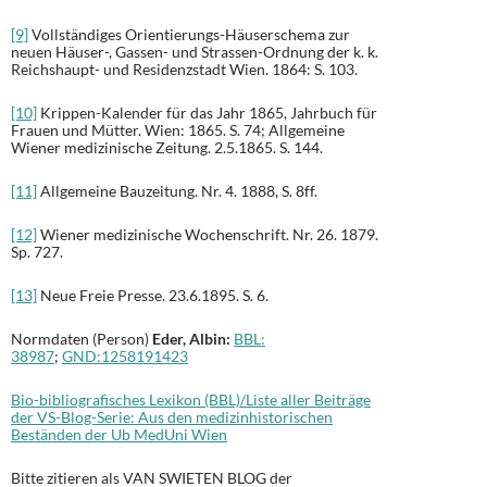
[9]
Vollständiges Orientierungs-Häuserschema zur
neuen Häuser-, Gassen- und Strassen-Ordnung der k. k.
Reichshaupt- und Residenzstadt Wien. 1864: S. 103.
[10]
Krippen-Kalender für das Jahr 1865, Jahrbuch für
Frauen und Mütter. Wien: 1865. S. 74; Allgemeine
Wiener medizinische Zeitung. 2.5.1865. S. 144.
[11]
Allgemeine Bauzeitung. Nr. 4. 1888, S. 8ff.
[12]
Wiener medizinische Wochenschrift. Nr. 26. 1879.
Sp. 727.
[13]
Neue Freie Presse. 23.6.1895. S. 6.
Normdaten (Person)
Eder, Albin:
BBL:
38987
;
GND:
1258191423
Bio-bibliografisches Lexikon (BBL)/Liste aller Beiträge
der VS-Blog-Serie: Aus den medizinhistorischen
Beständen der Ub MedUni Wien
Bitte zitieren als VAN SWIETEN BLOG der