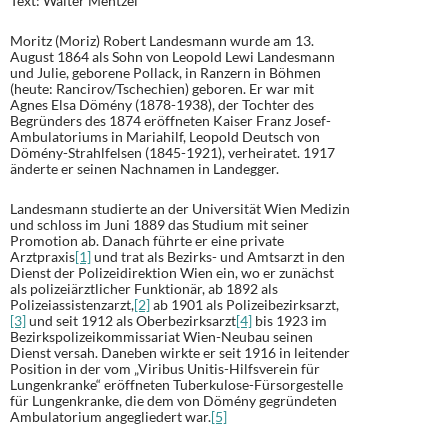
Text: Walter Mentzel
Moritz (Moriz) Robert Landesmann wurde am 13.
August 1864 als Sohn von Leopold Lewi Landesmann
und Julie, geborene Pollack, in Ranzern in Böhmen
(heute: Rancirov/Tschechien) geboren. Er war mit
Agnes Elsa Dömény (1878-1938), der Tochter des
Begründers des 1874 eröffneten Kaiser Franz Josef-
Ambulatoriums in Mariahilf, Leopold Deutsch von
Dömény-Strahlfelsen (1845-1921), verheiratet. 1917
änderte er seinen Nachnamen in Landegger.
Landesmann studierte an der Universität Wien Medizin
und schloss im Juni 1889 das Studium mit seiner
Promotion ab. Danach führte er eine private
Arztpraxis
[1]
und trat als Bezirks- und Amtsarzt in den
Dienst der Polizeidirektion Wien ein, wo er zunächst
als polizeiärztlicher Funktionär, ab 1892 als
Polizeiassistenzarzt,
[2]
ab 1901 als Polizeibezirksarzt,
[3]
und seit 1912 als Oberbezirksarzt
[4]
bis 1923 im
Bezirkspolizeikommissariat Wien-Neubau seinen
Dienst versah. Daneben wirkte er seit 1916 in leitender
Position in der vom „Viribus Unitis-Hilfsverein für
Lungenkranke“ eröffneten Tuberkulose-Fürsorgestelle
für Lungenkranke, die dem von Dömény gegründeten
Ambulatorium angegliedert war.
[5]