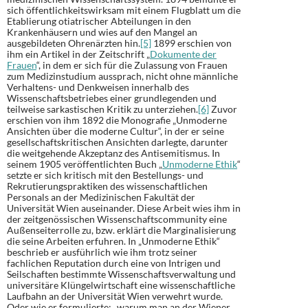
sich öffentlichkeitswirksam mit einem Flugblatt um die
Etablierung otiatrischer Abteilungen in den
Krankenhäusern und wies auf den Mangel an
ausgebildeten Ohrenärzten hin.
[5]
1899 erschien von
ihm ein Artikel in der Zeitschrift „
Dokumente der
Frauen
“, in dem er sich für die Zulassung von Frauen
zum Medizinstudium aussprach, nicht ohne männliche
Verhaltens- und Denkweisen innerhalb des
Wissenschaftsbetriebes einer grundlegenden und
teilweise sarkastischen Kritik zu unterziehen.
[6]
Zuvor
erschien von ihm 1892 die Monografie „Unmoderne
Ansichten über die moderne Cultur“, in der er seine
gesellschaftskritischen Ansichten darlegte, darunter
die weitgehende Akzeptanz des Antisemitismus. In
seinem 1905 veröffentlichten Buch „
Unmoderne Ethik
“
setzte er sich kritisch mit den Bestellungs- und
Rekrutierungspraktiken des wissenschaftlichen
Personals an der Medizinischen Fakultät der
Universität Wien auseinander. Diese Arbeit wies ihm in
der zeitgenössischen Wissenschaftscommunity eine
Außenseiterrolle zu, bzw. erklärt die Marginalisierung
die seine Arbeiten erfuhren. In „Unmoderne Ethik“
beschrieb er ausführlich wie ihm trotz seiner
fachlichen Reputation durch eine von Intrigen und
Seilschaften bestimmte Wissenschaftsverwaltung und
universitäre Klüngelwirtschaft eine wissenschaftliche
Laufbahn an der Universität Wien verwehrt wurde.
Oder wie er formulierte: „warum man an der Wiener