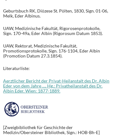
Geburtsbuch RK, Diözese St. Pölten, 1830, Sign. 01-06,
Melk, Eder Albinus.
UAW, Medizinische Fakultät, Rigorosenprotokolle,
Sign. 170-49a, Eder Albin (Rigorosum Datum 1853).
UAW, Rektorat, Medizinische Fakultät,
Promotionsprotokolle, Sign. 176-1104, Eder Albin
(Promotion Datum 27.3.1854).
Literaturliste:
Aerztlicher Bericht der Privat-Heilanstalt des Dr. Albin
Eder von dem Jahre …. Hg.: Privatheilanstalt des Dr.
Albin Eder. Wien: 1877-1889.
[Zweigbibliothek für Geschichte der
Medizin/Obersteiner Bibliothek, Sign.: HOB-Bh-E]