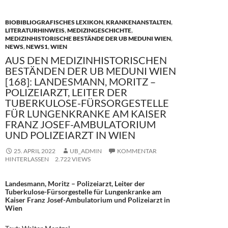
BIOBIBLIOGRAFISCHES LEXIKON
,
KRANKENANSTALTEN
,
LITERATURHINWEIS
,
MEDIZINGESCHICHTE
,
MEDIZINHISTORISCHE BESTÄNDE DER UB MEDUNI WIEN
,
NEWS
,
NEWS1
,
WIEN
AUS DEN MEDIZINHISTORISCHEN
BESTÄNDEN DER UB MEDUNI WIEN
[168]: LANDESMANN, MORITZ –
POLIZEIARZT, LEITER DER
TUBERKULOSE-FÜRSORGESTELLE
FÜR LUNGENKRANKE AM KAISER
FRANZ JOSEF-AMBULATORIUM
UND POLIZEIARZT IN WIEN
25. APRIL 2022
UB_ADMIN
KOMMENTAR
HINTERLASSEN
2.722 VIEWS
Landesmann, Moritz – Polizeiarzt, Leiter der
Tuberkulose-Fürsorgestelle für Lungenkranke am
Kaiser Franz Josef-Ambulatorium und Polizeiarzt in
Wien