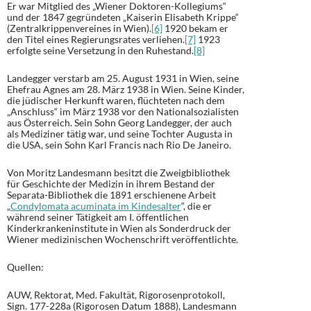
Er war Mitglied des „Wiener Doktoren-Kollegiums“
und der 1847 gegründeten „Kaiserin Elisabeth Krippe“
(Zentralkrippenvereines in Wien).
[6]
1920 bekam er
den Titel eines Regierungsrates verliehen.
[7]
1923
erfolgte seine Versetzung in den Ruhestand.
[8]
Landegger verstarb am 25. August 1931 in Wien, seine
Ehefrau Agnes am 28. März 1938 in Wien. Seine Kinder,
die jüdischer Herkunft waren, flüchteten nach dem
„Anschluss“ im März 1938 vor den Nationalsozialisten
aus Österreich. Sein Sohn Georg Landegger, der auch
als Mediziner tätig war, und seine Tochter Augusta in
die USA, sein Sohn Karl Francis nach Rio De Janeiro.
Von Moritz Landesmann besitzt die Zweigbibliothek
für Geschichte der Medizin in ihrem Bestand der
Separata-Bibliothek die 1891 erschienene Arbeit
„
Condylomata acuminata im Kindesalter
“, die er
während seiner Tätigkeit am I. öffentlichen
Kinderkrankeninstitute in Wien als Sonderdruck der
Wiener medizinischen Wochenschrift veröffentlichte.
Quellen:
AUW, Rektorat, Med. Fakultät, Rigorosenprotokoll,
Sign. 177-228a (Rigorosen Datum 1888), Landesmann