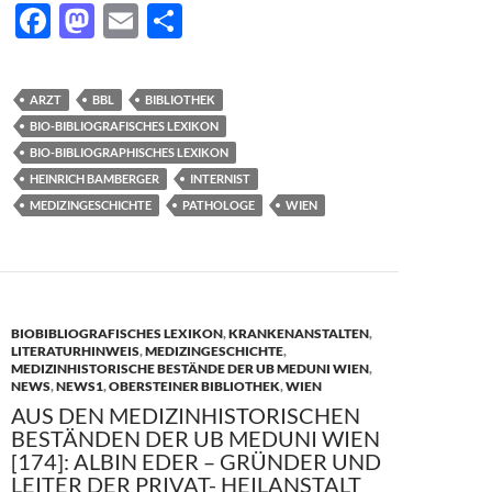
F
M
E
T
ac
as
m
ei
e
to
ail
le
ARZT
BBL
BIBLIOTHEK
b
d
n
BIO-BIBLIOGRAFISCHES LEXIKON
o
o
BIO-BIBLIOGRAPHISCHES LEXIKON
HEINRICH BAMBERGER
INTERNIST
o
n
MEDIZINGESCHICHTE
PATHOLOGE
WIEN
k
BIOBIBLIOGRAFISCHES LEXIKON
,
KRANKENANSTALTEN
,
LITERATURHINWEIS
,
MEDIZINGESCHICHTE
,
MEDIZINHISTORISCHE BESTÄNDE DER UB MEDUNI WIEN
,
NEWS
,
NEWS1
,
OBERSTEINER BIBLIOTHEK
,
WIEN
AUS DEN MEDIZINHISTORISCHEN
BESTÄNDEN DER UB MEDUNI WIEN
[174]: ALBIN EDER – GRÜNDER UND
LEITER DER PRIVAT- HEILANSTALT