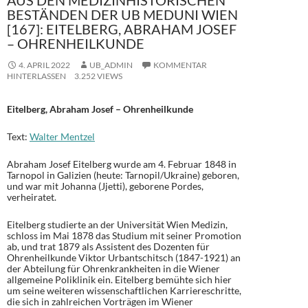
AUS DEN MEDIZINHISTORISCHEN
BESTÄNDEN DER UB MEDUNI WIEN
[167]: EITELBERG, ABRAHAM JOSEF
– OHRENHEILKUNDE
4. APRIL 2022
UB_ADMIN
KOMMENTAR
HINTERLASSEN
3.252 VIEWS
Eitelberg, Abraham Josef – Ohrenheilkunde
Text:
Walter Mentzel
Abraham Josef Eitelberg wurde am 4. Februar 1848 in
Tarnopol in Galizien (heute: Tarnopil/Ukraine) geboren,
und war mit Johanna (Jjetti), geborene Pordes,
verheiratet.
Eitelberg studierte an der Universität Wien Medizin,
schloss im Mai 1878 das Studium mit seiner Promotion
ab, und trat 1879 als Assistent des Dozenten für
Ohrenheilkunde Viktor Urbantschitsch (1847-1921) an
der Abteilung für Ohrenkrankheiten in die Wiener
allgemeine Poliklinik ein. Eitelberg bemühte sich hier
um seine weiteren wissenschaftlichen Karriereschritte,
die sich in zahlreichen Vorträgen im Wiener