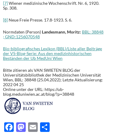
[7]
Wiener medizinische Wochenschrift. Nr. 6, 1920.
Sp. 308.
[8]
Neue Freie Presse. 17.8-1923. S. 6.
Normdaten (Person)
Landesmann, Moritz:
BBL: 38848
;
GND
:
1256070548
Bio-bibliografisches Lexikon (BBL)/Liste aller Beiträge
der VS-Blog-Serie: Aus den medizinhistorischen
Beständen der Ub MedUni Wien
Bitte zitieren als VAN SWIETEN BLOG der
Universitätsbibliothek der Medizinischen Universität
Wien, BBL: 38848 (25.04.2022); Letzte Aktualisierung:
2022 04 25
Online unter der URL: https://ub-
blog.meduniwien.ac.at/blog/?p=38848
F
M
E
T