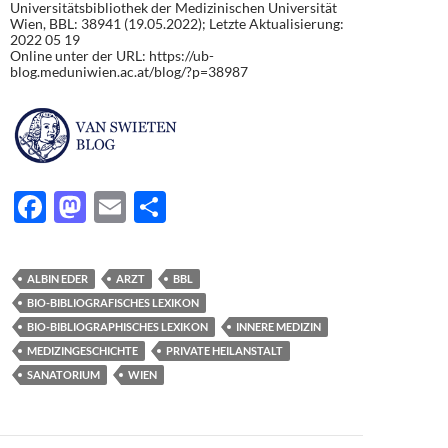
Universitätsbibliothek der Medizinischen Universität
Wien, BBL: 38941 (19.05.2022); Letzte Aktualisierung:
2022 05 19
Online unter der URL: https://ub-
blog.meduniwien.ac.at/blog/?p=38987
F
M
E
T
ac
as
m
ei
e
to
ail
le
ALBIN EDER
ARZT
BBL
b
d
n
BIO-BIBLIOGRAFISCHES LEXIKON
o
o
BIO-BIBLIOGRAPHISCHES LEXIKON
INNERE MEDIZIN
MEDIZINGESCHICHTE
PRIVATE HEILANSTALT
o
n
SANATORIUM
WIEN
k