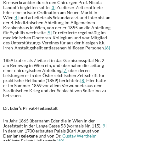
Krebserkrankter durch den Chirurgen Prof. Nicola
Landolfi begleiten sollte.
[3]
Zu dieser Zeit eröffnete
Eder eine private Ordination am Neuen Markt in
Wien
[4]
und arbeitete als Sekundararzt und Internist an
der 4. Medizinischen Abteilung im Allgemeinen
Krankenhaus in Wien, von der er 1855 an die Abteilung
für Syphilis wechselte.
[5]
Er referierte regelmäßig im
medizinischen Doctoren-Kollegium und war Mitglied
des Unterstützungs-Vereines für aus der hiesigen k.k.
Irren-Anstalt geheilt entlassenen hilflosen Personen.
[6]
1859 trat er als Zivilarzt in das Garnisonsspital Nr. 2
am Rennweg in Wien ein, und übernahm die Leitung
einer chirurgischen Abteilung,
[7]
über deren
Leistungen er in der Österreichischen Zeitschrift für
praktische Heilkunde (1859) berichtete.
[8]
Hier hatte
er im Sommer 1859 vor allem Verwundete aus dem
Sardinischen Krieg und der Schlacht von Solferino zu
betreuen.
Dr. Eder’s Privat-Heilanstalt
Im Jahr 1865 übernahm Eder die in Wien in der
Josefstadt in der Lange Gasse 53 (vormals Nr. 115),
[9]
in dem um 1700 erbauten Palais (Karl August von
Damian) gelegene und von Dr.
Gustav Wertheim
geführte Privat-Heilanstalt.
[10]