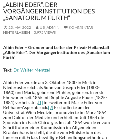
„ALBIN EDER“. DER
VORGÄNGERINSTITUTION DES
„SANATORIUM FÜRTH“
23. MAI 2022
UB_ADMIN
KOMMENTAR
HINTERLASSEN
3.975 VIEWS
Albin Eder – Gründer und Leiter der Privat- Heilanstalt
„Albin Eder“. Der Vorgängerinstitution des „Sanatorium
Fürth“
Text:
Dr. Walter Mentzel
Albin Eder wurde am 3. Oktober 1830 in Melk in
Niederösterreich als Sohn von Joseph Eder (1800-
1860) und Maria, geborene Pfahler, geboren. In erster
Ehe war er seit 1855 mit Sophie Auguste Pauer (1825-
1881) verheiratet,
[1]
in zweiter mit Marie Edler von
Rebhann-Aspernbruck.
[2]
Er studierte an der
Universität Wien Medizin, promovierte im März 1854
zum Doktor der Medizin und erhielt im Juli 1854 die
Sponsion im Fach Chirurgie. Im Juli 1854 wurde er zum
Schriftführer einer Kommission im Allgemeinen
Krankenhaus bestellt, die die vom Ministerium des
Inneren mit Erlass bewilligte Behandlungsmethode an