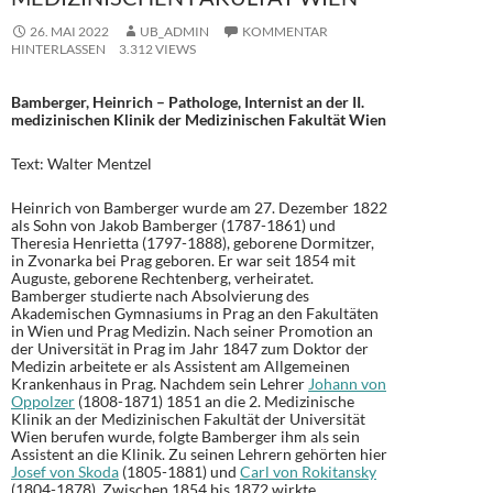
26. MAI 2022
UB_ADMIN
KOMMENTAR
HINTERLASSEN
3.312 VIEWS
Bamberger, Heinrich – Pathologe, Internist an der II.
medizinischen Klinik der Medizinischen Fakultät Wien
Text: Walter Mentzel
Heinrich von Bamberger wurde am 27. Dezember 1822
als Sohn von Jakob Bamberger (1787-1861) und
Theresia Henrietta (1797-1888), geborene Dormitzer,
in Zvonarka bei Prag geboren. Er war seit 1854 mit
Auguste, geborene Rechtenberg, verheiratet.
Bamberger studierte nach Absolvierung des
Akademischen Gymnasiums in Prag an den Fakultäten
in Wien und Prag Medizin. Nach seiner Promotion an
der Universität in Prag im Jahr 1847 zum Doktor der
Medizin arbeitete er als Assistent am Allgemeinen
Krankenhaus in Prag. Nachdem sein Lehrer
Johann von
Oppolzer
(1808-1871) 1851 an die 2. Medizinische
Klinik an der Medizinischen Fakultät der Universität
Wien berufen wurde, folgte Bamberger ihm als sein
Assistent an die Klinik. Zu seinen Lehrern gehörten hier
Josef von Skoda
(1805-1881) und
Carl von Rokitansky
(1804-1878). Zwischen 1854 bis 1872 wirkte