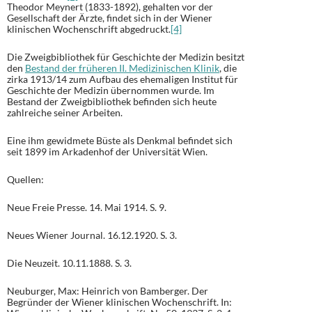
Theodor Meynert (1833-1892), gehalten vor der
Gesellschaft der Ärzte, findet sich in der Wiener
klinischen Wochenschrift abgedruckt.
[4]
Die Zweigbibliothek für Geschichte der Medizin besitzt
den
Bestand der früheren II. Medizinischen Klinik
, die
zirka 1913/14 zum Aufbau des ehemaligen Institut für
Geschichte der Medizin übernommen wurde. Im
Bestand der Zweigbibliothek befinden sich heute
zahlreiche seiner Arbeiten.
Eine ihm gewidmete Büste als Denkmal befindet sich
seit 1899 im Arkadenhof der Universität Wien.
Quellen:
Neue Freie Presse. 14. Mai 1914. S. 9.
Neues Wiener Journal. 16.12.1920. S. 3.
Die Neuzeit. 10.11.1888. S. 3.
Neuburger, Max: Heinrich von Bamberger. Der
Begründer der Wiener klinischen Wochenschrift. In: