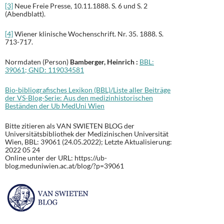
[3]
Neue Freie Presse, 10.11.1888. S. 6 und S. 2
(Abendblatt).
[4]
Wiener klinische Wochenschrift. Nr. 35. 1888. S.
713-717.
Normdaten (Person)
Bamberger, Heinrich :
BBL:
39061;
GND:
119034581
Bio-bibliografisches Lexikon (BBL)/Liste aller Beiträge
der VS-Blog-Serie: Aus den medizinhistorischen
Beständen der Ub MedUni Wien
Bitte zitieren als VAN SWIETEN BLOG der
Universitätsbibliothek der Medizinischen Universität
Wien, BBL: 39061 (24.05.2022); Letzte Aktualisierung:
2022 05 24
Online unter der URL: https://ub-
blog.meduniwien.ac.at/blog/?p=39061