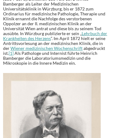
Bamberger als Leiter der Medizinischen
Universitätsklinik in Würzburg, bis er 1872 zum
Ordinarius für medizinische Pathologie, Therapie und
Klinik ernannt die Nachfolge des verstorbenen
Oppolzer an der II. medizinischen Klinik an der
Universität Wien antrat und diese bis zu seinem Tod
ausübte. In Würzburg publizierte er sein „
Lehrbuch der
Krankheiten des Herzens
“. Im April 1872 hielt er seine
Antrittsvorlesung an der medizinischen Klinik, die in
der
Wiener medizinischen Wochenschrift
abgedruckt
ist.
[1]
Als Pathologe und Internist führte Heinrich
Bamberger die Laboratoriumsmedizin und die
Mikroskopie in die Innere Medizin ein.