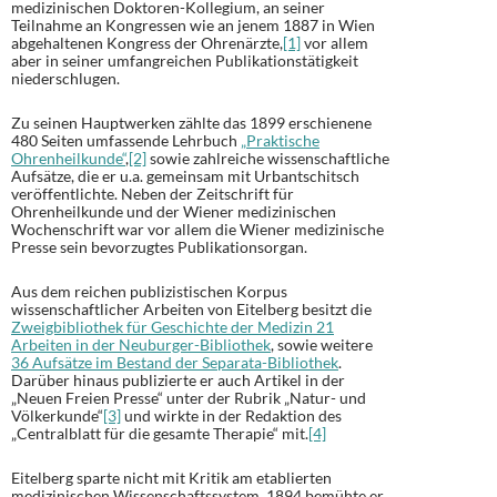
medizinischen Doktoren-Kollegium, an seiner
Teilnahme an Kongressen wie an jenem 1887 in Wien
abgehaltenen Kongress der Ohrenärzte,
[1]
vor allem
aber in seiner umfangreichen Publikationstätigkeit
niederschlugen.
Zu seinen Hauptwerken zählte das 1899 erschienene
480 Seiten umfassende Lehrbuch
„Praktische
Ohrenheilkunde“
,
[2]
sowie zahlreiche wissenschaftliche
Aufsätze, die er u.a. gemeinsam mit Urbantschitsch
veröffentlichte. Neben der Zeitschrift für
Ohrenheilkunde und der Wiener medizinischen
Wochenschrift war vor allem die Wiener medizinische
Presse sein bevorzugtes Publikationsorgan.
Aus dem reichen publizistischen Korpus
wissenschaftlicher Arbeiten von Eitelberg besitzt die
Zweigbibliothek für Geschichte der Medizin 21
Arbeiten in der Neuburger-Bibliothek
, sowie weitere
36 Aufsätze im Bestand der Separata-Bibliothek
.
Darüber hinaus publizierte er auch Artikel in der
„Neuen Freien Presse“ unter der Rubrik „Natur- und
Völkerkunde“
[3]
und wirkte in der Redaktion des
„Centralblatt für die gesamte Therapie“ mit.
[4]
Eitelberg sparte nicht mit Kritik am etablierten
medizinischen Wissenschaftssystem. 1894 bemühte er