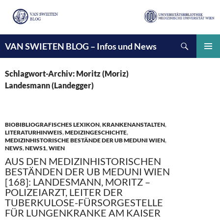
Suchen
VAN SWIETEN BLOG – Infos und News
ZUM
INHALT
PRIMÄ
SPRINGEN
MENÜ
Schlagwort-Archiv: Moritz (Moriz)
Landesmann (Landegger)
BIOBIBLIOGRAFISCHES LEXIKON
,
KRANKENANSTALTEN
,
LITERATURHINWEIS
,
MEDIZINGESCHICHTE
,
MEDIZINHISTORISCHE BESTÄNDE DER UB MEDUNI WIEN
,
NEWS
,
NEWS1
,
WIEN
AUS DEN MEDIZINHISTORISCHEN
BESTÄNDEN DER UB MEDUNI WIEN
[168]: LANDESMANN, MORITZ –
POLIZEIARZT, LEITER DER
TUBERKULOSE-FÜRSORGESTELLE
FÜR LUNGENKRANKE AM KAISER