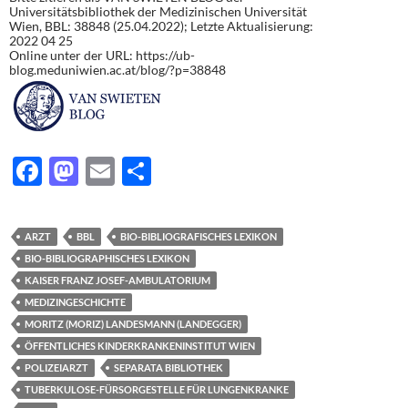
Universitätsbibliothek der Medizinischen Universität
Wien, BBL: 38848 (25.04.2022); Letzte Aktualisierung:
2022 04 25
Online unter der URL: https://ub-
blog.meduniwien.ac.at/blog/?p=38848
F
M
E
T
ac
as
m
ei
e
to
ail
le
ARZT
BBL
BIO-BIBLIOGRAFISCHES LEXIKON
b
d
n
BIO-BIBLIOGRAPHISCHES LEXIKON
o
o
KAISER FRANZ JOSEF-AMBULATORIUM
MEDIZINGESCHICHTE
o
n
MORITZ (MORIZ) LANDESMANN (LANDEGGER)
k
ÖFFENTLICHES KINDERKRANKENINSTITUT WIEN
POLIZEIARZT
SEPARATA BIBLIOTHEK
TUBERKULOSE-FÜRSORGESTELLE FÜR LUNGENKRANKE