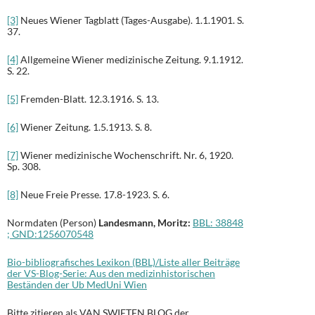
[3]
Neues Wiener Tagblatt (Tages-Ausgabe). 1.1.1901. S.
37.
[4]
Allgemeine Wiener medizinische Zeitung. 9.1.1912.
S. 22.
[5]
Fremden-Blatt. 12.3.1916. S. 13.
[6]
Wiener Zeitung. 1.5.1913. S. 8.
[7]
Wiener medizinische Wochenschrift. Nr. 6, 1920.
Sp. 308.
[8]
Neue Freie Presse. 17.8-1923. S. 6.
Normdaten (Person)
Landesmann, Moritz:
BBL: 38848
;
GND
:
1256070548
Bio-bibliografisches Lexikon (BBL)/Liste aller Beiträge
der VS-Blog-Serie: Aus den medizinhistorischen
Beständen der Ub MedUni Wien
Bitte zitieren als VAN SWIETEN BLOG der