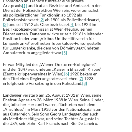
Promotion ab. Danach führte er eine private
Arztpraxis
[1]
und trat als Bezirks- und Amtsarzt in den
Dienst der Polizeidirektion Wien ein, wo er zunächst
als polizeiärztlicher Funktionär, ab 1892 als
Polizeiassistenzarzt,
[2]
ab 1901 als Polizeibezirksarzt,
[3]
und seit 1912 als Oberbezirksarzt
[4]
bis 1923 im
Bezirkspolizeikommissariat Wien-Neubau seinen
Dienst versah. Daneben wirkte er seit 1916 in leitender
Position in der vom „Viribus Unitis-Hilfsverein für
Lungenkranke“ eröffneten Tuberkulose-Fürsorgestelle
für Lungenkranke, die dem von Dömény gegründeten
Ambulatorium angegliedert war.
[5]
Er war Mitglied des „Wiener Doktoren-Kollegiums“
und der 1847 gegründeten „Kaiserin Elisabeth Krippe“
(Zentralkrippenvereines in Wien).
[6]
1920 bekam er
den Titel eines Regierungsrates verliehen.
[7]
1923
erfolgte seine Versetzung in den Ruhestand.
[8]
Landegger verstarb am 25. August 1931 in Wien, seine
Ehefrau Agnes am 28. März 1938 in Wien. Seine Kinder,
die jüdischer Herkunft waren, flüchteten nach dem
„Anschluss“ im März 1938 vor den Nationalsozialisten
aus Österreich. Sein Sohn Georg Landegger, der auch
als Mediziner tätig war, und seine Tochter Augusta in
die USA, sein Sohn Karl Francis nach Rio De Janeiro.