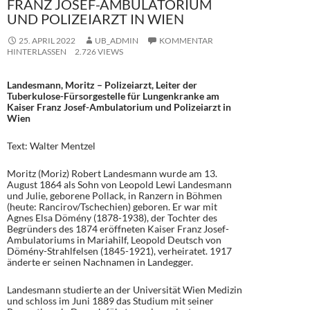
FRANZ JOSEF-AMBULATORIUM
UND POLIZEIARZT IN WIEN
25. APRIL 2022
UB_ADMIN
KOMMENTAR
HINTERLASSEN
2.726 VIEWS
Landesmann, Moritz – Polizeiarzt, Leiter der
Tuberkulose-Fürsorgestelle für Lungenkranke am
Kaiser Franz Josef-Ambulatorium und Polizeiarzt in
Wien
Text: Walter Mentzel
Moritz (Moriz) Robert Landesmann wurde am 13.
August 1864 als Sohn von Leopold Lewi Landesmann
und Julie, geborene Pollack, in Ranzern in Böhmen
(heute: Rancirov/Tschechien) geboren. Er war mit
Agnes Elsa Dömény (1878-1938), der Tochter des
Begründers des 1874 eröffneten Kaiser Franz Josef-
Ambulatoriums in Mariahilf, Leopold Deutsch von
Dömény-Strahlfelsen (1845-1921), verheiratet. 1917
änderte er seinen Nachnamen in Landegger.
Landesmann studierte an der Universität Wien Medizin
und schloss im Juni 1889 das Studium mit seiner