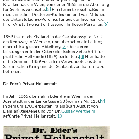
Krankenhaus in Wien, von der er 1855 an die Abteilung
für Syphilis wechselte.
[5]
Er referierte regelmäßig im
medizinischen Doctoren-Kollegium und war Mitglied
des Unterstützungs-Vereines für aus der hiesigen k.k.
Irren-Anstalt geheilt entlassenen hilflosen Personen.
[6]
1859 trat er als Zivilarzt in das Garnisonsspital Nr. 2
am Rennweg in Wien ein, und übernahm die Leitung
einer chirurgischen Abteilung,
[7]
über deren
Leistungen er in der Österreichischen Zeitschrift für
praktische Heilkunde (1859) berichtete.
[8]
Hier hatte
er im Sommer 1859 vor allem Verwundete aus dem
Sardinischen Krieg und der Schlacht von Solferino zu
betreuen.
Dr. Eder’s Privat-Heilanstalt
Im Jahr 1865 übernahm Eder die in Wien in der
Josefstadt in der Lange Gasse 53 (vormals Nr. 115),
[9]
in dem um 1700 erbauten Palais (Karl August von
Damian) gelegene und von Dr.
Gustav Wertheim
geführte Privat-Heilanstalt.
[10]