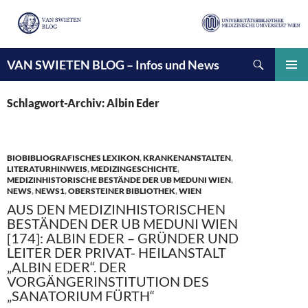
Suchen
VAN SWIETEN BLOG – Infos und News
ZUM
INHALT
PRIMÄ
SPRINGEN
MENÜ
Schlagwort-Archiv: Albin Eder
BIOBIBLIOGRAFISCHES LEXIKON
,
KRANKENANSTALTEN
,
LITERATURHINWEIS
,
MEDIZINGESCHICHTE
,
MEDIZINHISTORISCHE BESTÄNDE DER UB MEDUNI WIEN
,
NEWS
,
NEWS1
,
OBERSTEINER BIBLIOTHEK
,
WIEN
AUS DEN MEDIZINHISTORISCHEN
BESTÄNDEN DER UB MEDUNI WIEN
[174]: ALBIN EDER – GRÜNDER UND
LEITER DER PRIVAT- HEILANSTALT
„ALBIN EDER“. DER
VORGÄNGERINSTITUTION DES
„SANATORIUM FÜRTH“