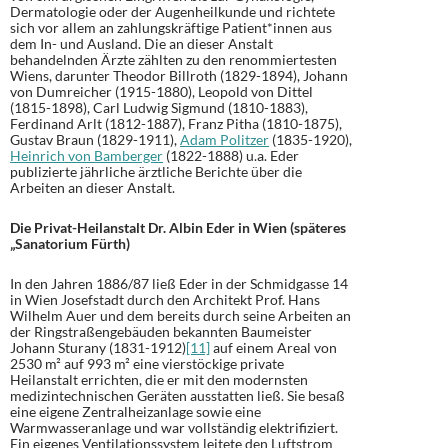
Dermatologie oder der Augenheilkunde und richtete
sich vor allem an zahlungskräftige Patient*innen aus
dem In- und Ausland. Die an dieser Anstalt
behandelnden Ärzte zählten zu den renommiertesten
Wiens, darunter Theodor Billroth (1829-1894), Johann
von Dumreicher (1915-1880), Leopold von Dittel
(1815-1898), Carl Ludwig Sigmund (1810-1883),
Ferdinand Arlt (1812-1887), Franz Pitha (1810-1875),
Gustav Braun (1829-1911),
Adam Politzer
(1835-1920),
Heinrich von Bamberger
(1822-1888) u.a. Eder
publizierte jährliche ärztliche Berichte über die
Arbeiten an dieser Anstalt.
Die Privat-Heilanstalt Dr. Albin Eder in Wien (späteres
„Sanatorium Fürth)
In den Jahren 1886/87 ließ Eder in der Schmidgasse 14
in Wien Josefstadt durch den Architekt Prof. Hans
Wilhelm Auer und dem bereits durch seine Arbeiten an
der Ringstraßengebäuden bekannten Baumeister
Johann Sturany (1831-1912)
[11]
auf einem Areal von
2530 m² auf 993 m² eine vierstöckige private
Heilanstalt errichten, die er mit den modernsten
medizintechnischen Geräten ausstatten ließ. Sie besaß
eine eigene Zentralheizanlage sowie eine
Warmwasseranlage und war vollständig elektrifiziert.
Ein eigenes Ventilationssystem leitete den Luftstrom