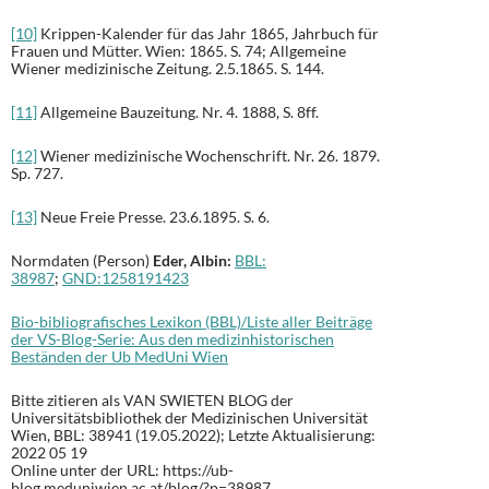
[10]
Krippen-Kalender für das Jahr 1865, Jahrbuch für
Frauen und Mütter. Wien: 1865. S. 74; Allgemeine
Wiener medizinische Zeitung. 2.5.1865. S. 144.
[11]
Allgemeine Bauzeitung. Nr. 4. 1888, S. 8ff.
[12]
Wiener medizinische Wochenschrift. Nr. 26. 1879.
Sp. 727.
[13]
Neue Freie Presse. 23.6.1895. S. 6.
Normdaten (Person)
Eder, Albin:
BBL:
38987
;
GND:
1258191423
Bio-bibliografisches Lexikon (BBL)/Liste aller Beiträge
der VS-Blog-Serie: Aus den medizinhistorischen
Beständen der Ub MedUni Wien
Bitte zitieren als VAN SWIETEN BLOG der
Universitätsbibliothek der Medizinischen Universität
Wien, BBL: 38941 (19.05.2022); Letzte Aktualisierung:
2022 05 19
Online unter der URL: https://ub-
blog.meduniwien.ac.at/blog/?p=38987