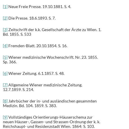
[1]
Neue Freie Presse. 19.10.1881. S. 4.
[2]
Die Presse. 18.6.1893. S. 7.
[3]
Zeitschrift der k.k. Gesellschaft der Ärzte zu Wien. 1.
Bd. 1855. S. 533
[4]
Fremden-Blatt. 20.10.1854. S. 16.
[5]
Wiener medizinische Wochenschrift. Nr. 23. 1855.
Sp. 366.
[6]
Wiener Zeitung. 6.1.1857. S. 48.
[7]
Allgemeine Wiener medizinische Zeitung.
12.7.1859. S. 214.
[8]
Jahrbücher der in- und ausländischen gesammten
Medizin. Bd. 104. 1859. S. 383.
[9]
Vollständiges Orientierungs-Häuserschema zur
neuen Häuser-, Gassen- und Strassen-Ordnung der k. k.
Reichshaupt- und Residenzstadt Wien. 1864: S. 103.