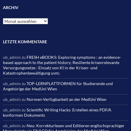
ARCHIV
Archiv
LETZTE KOMMENTARE
ub_admin
zu
FRESH eBOOKS: Exploring symptoms : an evidence-
based approach to the patient history; Resiliente krisenrelevante
Versorgungsnetze : Einsatz von KI in der Krisen- und
Katastrophenbewältigung uvm;
ub_admin
zu
TOP-LERNPLATTFORMEN für Studierende und
Angehörige der MedUni Wien
ub_admin
zu
Normen-Verfügbarkeit an der MedUni Wien
ub_admin
zu
Scientific Writing Hacks: Erstellen eines PDF/A
konformen Dokuments
ub_admin
zu
Neu: Korrekturlesen und Editieren englischsprachiger
Manuskripte via ENAGO für Angehörige der MedUni Wien