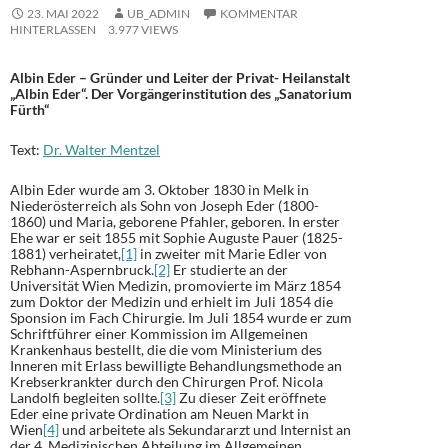
23. MAI 2022
UB_ADMIN
KOMMENTAR
HINTERLASSEN
3.977 VIEWS
Albin Eder – Gründer und Leiter der Privat- Heilanstalt
„Albin Eder“. Der Vorgängerinstitution des „Sanatorium
Fürth“
Text:
Dr. Walter Mentzel
Albin Eder wurde am 3. Oktober 1830 in Melk in
Niederösterreich als Sohn von Joseph Eder (1800-
1860) und Maria, geborene Pfahler, geboren. In erster
Ehe war er seit 1855 mit Sophie Auguste Pauer (1825-
1881) verheiratet,
[1]
in zweiter mit Marie Edler von
Rebhann-Aspernbruck.
[2]
Er studierte an der
Universität Wien Medizin, promovierte im März 1854
zum Doktor der Medizin und erhielt im Juli 1854 die
Sponsion im Fach Chirurgie. Im Juli 1854 wurde er zum
Schriftführer einer Kommission im Allgemeinen
Krankenhaus bestellt, die die vom Ministerium des
Inneren mit Erlass bewilligte Behandlungsmethode an
Krebserkrankter durch den Chirurgen Prof. Nicola
Landolfi begleiten sollte.
[3]
Zu dieser Zeit eröffnete
Eder eine private Ordination am Neuen Markt in
Wien
[4]
und arbeitete als Sekundararzt und Internist an
der 4. Medizinischen Abteilung im Allgemeinen