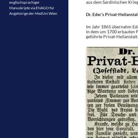
aus dem Sardinischen Krieg
englischsprachiger
Manuskripte via ENAGO für
Angehörige der MedUni Wien
Dr. Eder’s Privat-Heilanstal
Im Jahr 1865 übernahm Eder 
in dem um 1700 erbauten P
geführte Privat-Heilanstalt