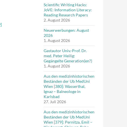
Scientific Writing Hacks:
JoVE: Information Literacy:
Reading Research Papers
2. August 2026
9]
Neuerwerbungen: August
2026
1. August 2026
Gastautor Univ.-Prof. Dr.
med. Peter Heilig:
Gegängelte Generation(en?)
1. August 2026
Aus den medizinhistorischen
Beständen der Ub MedUni
Wien [380]: Wasserthal,
Ignaz – Balneologe in
Karlsbad
27. Juli 2026
Aus den medizinhistorischen
Beständen der Ub MedUni
Wien [379]: Pernitza, Emil –