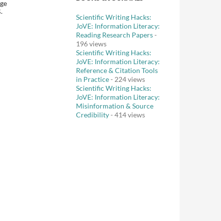
ige
.
Scientific Writing Hacks:
JoVE: Information Literacy:
Reading Research Papers
-
196 views
Scientific Writing Hacks:
JoVE: Information Literacy:
Reference & Citation Tools
in Practice
- 224 views
Scientific Writing Hacks:
JoVE: Information Literacy:
Misinformation & Source
Credibility
- 414 views