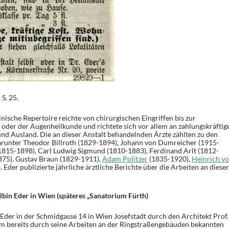
S. 25.
ische Repertoire reichte von chirurgischen Eingriffen bis zur
oder der Augenheilkunde und richtete sich vor allem an zahlungskräftig
und Ausland. Die an dieser Anstalt behandelnden Ärzte zählten zu den
runter Theodor Billroth (1829-1894), Johann von Dumreicher (1915-
(1815-1898), Carl Ludwig Sigmund (1810-1883), Ferdinand Arlt (1812-
875), Gustav Braun (1829-1911),
Adam Politzer
(1835-1920),
Heinrich v
 Eder publizierte jährliche ärztliche Berichte über die Arbeiten an dieser
Albin Eder in Wien (späteres „Sanatorium Fürth)
 Eder in der Schmidgasse 14 in Wien Josefstadt durch den Architekt Prof.
 bereits durch seine Arbeiten an der Ringstraßengebäuden bekannten