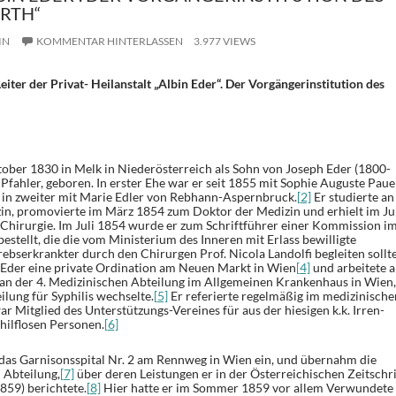
RTH“
IN
KOMMENTAR HINTERLASSEN
3.977 VIEWS
iter der Privat- Heilanstalt „Albin Eder“. Der Vorgängerinstitution des
ober 1830 in Melk in Niederösterreich als Sohn von Joseph Eder (1800-
Pfahler, geboren. In erster Ehe war er seit 1855 mit Sophie Auguste Paue
in zweiter mit Marie Edler von Rebhann-Aspernbruck.
[2]
Er studierte an
in, promovierte im März 1854 zum Doktor der Medizin und erhielt im Ju
Chirurgie. Im Juli 1854 wurde er zum Schriftführer einer Kommission i
stellt, die die vom Ministerium des Inneren mit Erlass bewilligte
serkrankter durch den Chirurgen Prof. Nicola Landolfi begleiten sollte
e Eder eine private Ordination am Neuen Markt in Wien
[4]
und arbeitete a
 an der 4. Medizinischen Abteilung im Allgemeinen Krankenhaus in Wien,
ilung für Syphilis wechselte.
[5]
Er referierte regelmäßig im medizinische
 Mitglied des Unterstützungs-Vereines für aus der hiesigen k.k. Irren-
 hilflosen Personen.
[6]
in das Garnisonsspital Nr. 2 am Rennweg in Wien ein, und übernahm die
 Abteilung,
[7]
über deren Leistungen er in der Österreichischen Zeitschri
859) berichtete.
[8]
Hier hatte er im Sommer 1859 vor allem Verwundete