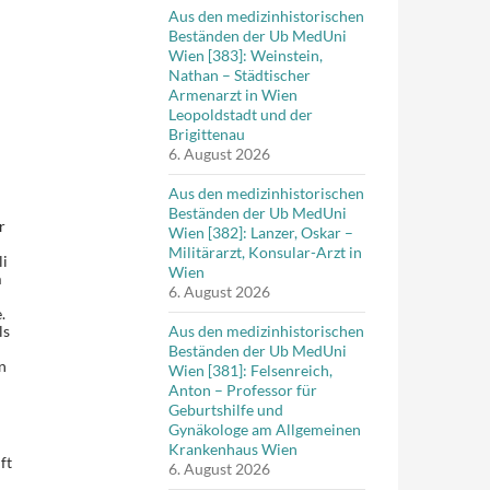
Aus den medizinhistorischen
Beständen der Ub MedUni
Wien [383]: Weinstein,
Nathan – Städtischer
Armenarzt in Wien
Leopoldstadt und der
Brigittenau
6. August 2026
Aus den medizinhistorischen
Beständen der Ub MedUni
r
Wien [382]: Lanzer, Oskar –
Militärarzt, Konsular-Arzt in
li
Wien
m
6. August 2026
.
ls
Aus den medizinhistorischen
Beständen der Ub MedUni
n
Wien [381]: Felsenreich,
Anton – Professor für
Geburtshilfe und
Gynäkologe am Allgemeinen
Krankenhaus Wien
ft
6. August 2026