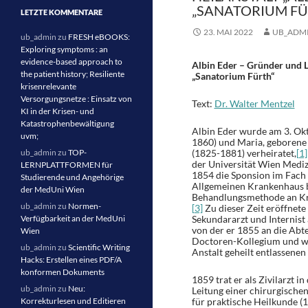
„SANATORIUM FÜ
LETZTE KOMMENTARE
23. MAI 2022
UB_ADM
ub_admin
zu
FRESH eBOOKS:
Exploring symptoms : an
evidence-based approach to
Albin Eder – Gründer und Le
the patient history; Resiliente
„Sanatorium Fürth“
krisenrelevante
Versorgungsnetze : Einsatz von
Text:
Dr. Walter Mentzel
KI in der Krisen- und
Katastrophenbewältigung
Albin Eder wurde am 3. Okt
uvm;
1860) und Maria, geborene 
ub_admin
zu
TOP-
(1825-1881) verheiratet,
[1]
der Universität Wien Mediz
LERNPLATTFORMEN für
1854 die Sponsion im Fach 
Studierende und Angehörige
Allgemeinen Krankenhaus be
der MedUni Wien
Behandlungsmethode an Kreb
ub_admin
zu
Normen-
[3]
Zu dieser Zeit eröffnet
Verfügbarkeit an der MedUni
Sekundararzt und Internist
von der er 1855 an die Abte
Wien
Doctoren-Kollegium und war
ub_admin
zu
Scientific Writing
Anstalt geheilt entlassenen
Hacks: Erstellen eines PDF/A
konformen Dokuments
1859 trat er als Zivilarzt 
ub_admin
zu
Neu:
Leitung einer chirurgischen
Korrekturlesen und Editieren
für praktische Heilkunde (1