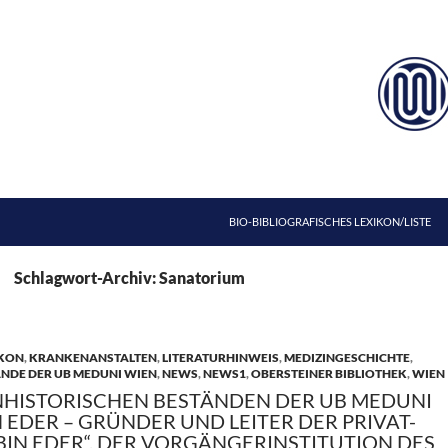
ZUM INHALT SPRINGEN
BIO-BIBLIOGRAFISCHES LEXIKON/LISTE
Schlagwort-Archiv: Sanatorium
IKON
,
KRANKENANSTALTEN
,
LITERATURHINWEIS
,
MEDIZINGESCHICHTE
,
ÄNDE DER UB MEDUNI WIEN
,
NEWS
,
NEWS1
,
OBERSTEINER BIBLIOTHEK
,
WIEN
NHISTORISCHEN BESTÄNDEN DER UB MEDUNI
IN EDER – GRÜNDER UND LEITER DER PRIVAT-
BIN EDER“. DER VORGÄNGERINSTITUTION DES