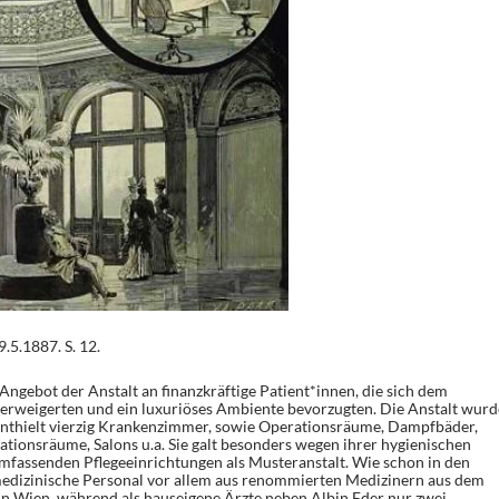
9.5.1887. S. 12.
 Angebot der Anstalt an finanzkräftige Patient*innen, die sich dem
verweigerten und ein luxuriöses Ambiente bevorzugten. Die Anstalt wurd
enthielt vierzig Krankenzimmer, sowie Operationsräume, Dampfbäder,
ationsräume, Salons u.a. Sie galt besonders wegen ihrer hygienischen
fassenden Pflegeeinrichtungen als Musteranstalt. Wie schon in den
medizinische Personal vor allem aus renommierten Medizinern aus dem
n Wien, während als hauseigene Ärzte neben Albin Eder nur zwei