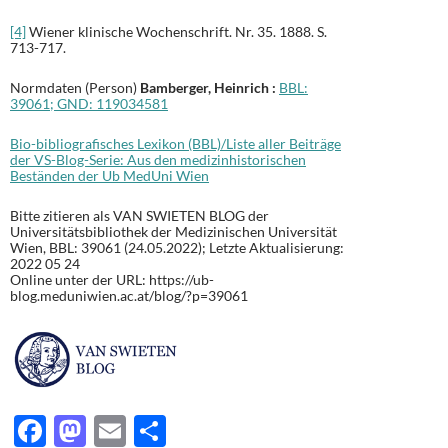
[4]
Wiener klinische Wochenschrift. Nr. 35. 1888. S.
713-717.
Normdaten (Person)
Bamberger, Heinrich :
BBL:
39061;
GND:
119034581
Bio-bibliografisches Lexikon (BBL)/Liste aller Beiträge
der VS-Blog-Serie: Aus den medizinhistorischen
Beständen der Ub MedUni Wien
Bitte zitieren als VAN SWIETEN BLOG der
Universitätsbibliothek der Medizinischen Universität
Wien, BBL: 39061 (24.05.2022); Letzte Aktualisierung:
2022 05 24
Online unter der URL: https://ub-
blog.meduniwien.ac.at/blog/?p=39061
F
M
E
T