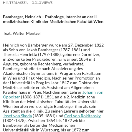
HINTERLASSEN
3.313 VIEWS
Bamberger, Heinrich – Pathologe, Internist an der II.
medizinischen Klinik der Medizinischen Fakultät Wien
Text: Walter Mentzel
Heinrich von Bamberger wurde am 27. Dezember 1822
als Sohn von Jakob Bamberger (1787-1861) und
Theresia Henrietta (1797-1888), geborene Dormitzer,
in Zvonarka bei Prag geboren. Er war seit 1854 mit
Auguste, geborene Rechtenberg, verheiratet.
Bamberger studierte nach Absolvierung des
Akademischen Gymnasiums in Prag an den Fakultäten
in Wien und Prag Medizin. Nach seiner Promotion an
der Universität in Prag im Jahr 1847 zum Doktor der
Medizin arbeitete er als Assistent am Allgemeinen
Krankenhaus in Prag. Nachdem sein Lehrer
Johann von
Oppolzer
(1808-1871) 1851 an die 2. Medizinische
Klinik an der Medizinischen Fakultät der Universität
Wien berufen wurde, folgte Bamberger ihm als sein
Assistent an die Klinik. Zu seinen Lehrern gehörten hier
Josef von Skoda
(1805-1881) und
Carl von Rokitansky
(1804-1878). Zwischen 1854 bis 1872 wirkte
Bamberger als Leiter der Medizinischen
Universitätsklinik in Würzburg, bis er 1872 zum