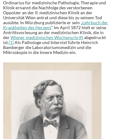
Ordinarius für medizinische Pathologie, Therapie und
Klinik ernannt die Nachfolge des verstorbenen
Oppolzer an der II. medizinischen Klinik an der
Universität Wien antrat und diese bis zu seinem Tod
ausübte. In Würzburg publizierte er sein „
Lehrbuch der
Krankheiten des Herzens
“. Im April 1872 hielt er seine
Antrittsvorlesung an der medizinischen Klinik, die in
der
Wiener medizinischen Wochenschrift
abgedruckt
ist.
[1]
Als Pathologe und Internist führte Heinrich
Bamberger die Laboratoriumsmedizin und die
Mikroskopie in die Innere Medizin ein.