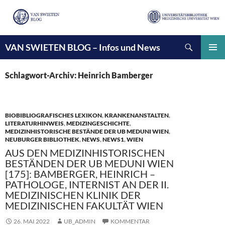
Suchen
VAN SWIETEN BLOG – Infos und News
ZUM
INHALT
PRIMÄ
SPRINGEN
MENÜ
Schlagwort-Archiv: Heinrich Bamberger
BIOBIBLIOGRAFISCHES LEXIKON
,
KRANKENANSTALTEN
,
LITERATURHINWEIS
,
MEDIZINGESCHICHTE
,
MEDIZINHISTORISCHE BESTÄNDE DER UB MEDUNI WIEN
,
NEUBURGER BIBLIOTHEK
,
NEWS
,
NEWS1
,
WIEN
AUS DEN MEDIZINHISTORISCHEN
BESTÄNDEN DER UB MEDUNI WIEN
[175]: BAMBERGER, HEINRICH –
PATHOLOGE, INTERNIST AN DER II.
MEDIZINISCHEN KLINIK DER
MEDIZINISCHEN FAKULTÄT WIEN
26. MAI 2022
UB_ADMIN
KOMMENTAR