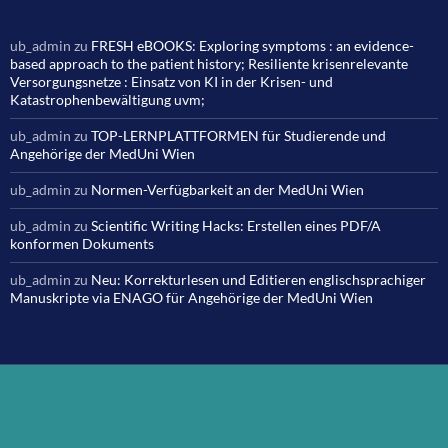
ub_admin
zu
FRESH eBOOKS: Exploring symptoms : an evidence-
based approach to the patient history; Resiliente krisenrelevante
Versorgungsnetze : Einsatz von KI in der Krisen- und
Katastrophenbewältigung uvm;
ub_admin
zu
TOP-LERNPLATTFORMEN für Studierende und
Angehörige der MedUni Wien
ub_admin
zu
Normen-Verfügbarkeit an der MedUni Wien
ub_admin
zu
Scientific Writing Hacks: Erstellen eines PDF/A
konformen Dokuments
ub_admin
zu
Neu: Korrekturlesen und Editieren englischsprachiger
Manuskripte via ENAGO für Angehörige der MedUni Wien