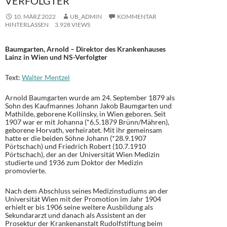
VERFOLGTER
10. MÄRZ 2022
UB_ADMIN
KOMMENTAR
HINTERLASSEN
3.928 VIEWS
Baumgarten, Arnold – Direktor des Krankenhauses
Lainz in Wien und NS-Verfolgter
Text:
Walter Mentzel
Arnold Baumgarten wurde am 24. September 1879 als
Sohn des Kaufmannes Johann Jakob Baumgarten und
Mathilde, geborene Kollinsky, in Wien geboren. Seit
1907 war er mit Johanna (*6.5.1879 Brünn/Mähren),
geborene Horvath, verheiratet. Mit ihr gemeinsam
hatte er die beiden Söhne Johann (*28.9.1907
Pörtschach) und Friedrich Robert (10.7.1910
Pörtschach), der an der Universität Wien Medizin
studierte und 1936 zum Doktor der Medizin
promovierte.
Nach dem Abschluss seines Medizinstudiums an der
Universität Wien mit der Promotion im Jahr 1904
erhielt er bis 1906 seine weitere Ausbildung als
Sekundararzt und danach als Assistent an der
Prosektur der Krankenanstalt Rudolfstiftung beim