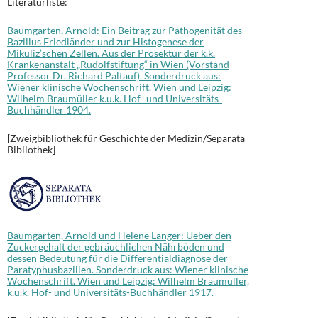
Literaturliste:
Baumgarten, Arnold: Ein Beitrag zur Pathogenität des
Bazillus Friedländer und zur Histogenese der
Mikuliz’schen Zellen. Aus der Prosektur der k.k.
Krankenanstalt „Rudolfstiftung“ in Wien (Vorstand
Professor Dr. Richard Paltauf). Sonderdruck aus:
Wiener klinische Wochenschrift. Wien und Leipzig:
Wilhelm Braumüller k.u.k. Hof- und Universitäts-
Buchhändler 1904.
[Zweigbibliothek für Geschichte der Medizin/Separata
Bibliothek]
Baumgarten, Arnold und Helene Langer: Ueber den
Zuckergehalt der gebräuchlichen Nährböden und
dessen Bedeutung für die Differentialdiagnose der
Paratyphusbazillen. Sonderdruck aus: Wiener klinische
Wochenschrift. Wien und Leipzig: Wilhelm Braumüller,
k.u.k. Hof- und Universitäts-Buchhändler 1917.