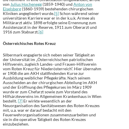
von
Julius Hochenegg
(1859-1940) und
Anton von
Eiselsberg
(1860-1939) bestehenden chirurgischen
Kliniken angegliedert wurde.
[5]
Schon während seiner
universitären Karriere war er in der k.u.k. Armee als
Militärarzt aktiv. 1898 erfolgte seine Ernennung zum
Assistenzarzt in der Reserve, 1911 zum Oberarzt und
1916 zum Stabsarzt.
[6]
Österreichisches Rotes Kreuz
Silbermark engagierte sich neben seiner Tätigkeit an
der Universität im „Österreichischen patriotischen
Hilfsverein, zugleich Landes- und Frauen-Hilfsverein
vom Roten Kreuz für Niederösterreich“. Hier übernahm
er 1908 die am AKH stattfindenden Kurse zur
Ausbildung weiblicher Pflegekräfte. Nach seinem
Ausscheiden an der chirurgischen Abteilung im AKH
und der Eröffnung des Pflegekurses im März 1909
wurde er zum Chefarzt sowie zum Vorstand des
Hilfsärztevereins im Allgemeinen Krankenhaus in Wien
bestellt.
[7]
Er wirkte wesentlich an der
Neuorganisation des Sanitätswesen des Roten Kreuzes
mit, u.a. war er darauf bedacht mit den
Feuerwehrorganisationen zusammenzuarbeiten und
sie in die operative Tätigkeit des Roten Kreuzes
einzubeziehen.