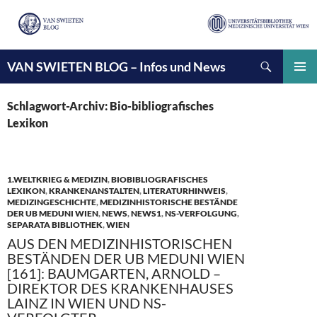
Suchen
VAN SWIETEN BLOG – Infos und News
ZUM
INHALT
PRIMÄ
SPRINGEN
MENÜ
Schlagwort-Archiv: Bio-bibliografisches
Lexikon
1.WELTKRIEG & MEDIZIN
,
BIOBIBLIOGRAFISCHES
LEXIKON
,
KRANKENANSTALTEN
,
LITERATURHINWEIS
,
MEDIZINGESCHICHTE
,
MEDIZINHISTORISCHE BESTÄNDE
DER UB MEDUNI WIEN
,
NEWS
,
NEWS1
,
NS-VERFOLGUNG
,
SEPARATA BIBLIOTHEK
,
WIEN
AUS DEN MEDIZINHISTORISCHEN
BESTÄNDEN DER UB MEDUNI WIEN
[161]: BAUMGARTEN, ARNOLD –
DIREKTOR DES KRANKENHAUSES
LAINZ IN WIEN UND NS-