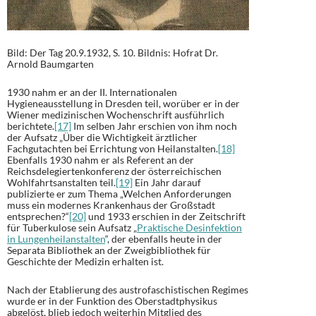
Bild: Der Tag 20.9.1932, S. 10. Bildnis: Hofrat Dr.
Arnold Baumgarten
1930 nahm er an der II. Internationalen
Hygieneausstellung in Dresden teil, worüber er in der
Wiener medizinischen Wochenschrift ausführlich
berichtete.
[17]
Im selben Jahr erschien von ihm noch
der Aufsatz „Über die Wichtigkeit ärztlicher
Fachgutachten bei Errichtung von Heilanstalten.
[18]
Ebenfalls 1930 nahm er als Referent an der
Reichsdelegiertenkonferenz der österreichischen
Wohlfahrtsanstalten teil.
[19]
Ein Jahr darauf
publizierte er zum Thema „Welchen Anforderungen
muss ein modernes Krankenhaus der Großstadt
entsprechen?“
[20]
und 1933 erschien in der Zeitschrift
für Tuberkulose sein Aufsatz „
Praktische Desinfektion
in Lungenheilanstalten
“, der ebenfalls heute in der
Separata Bibliothek an der Zweigbibliothek für
Geschichte der Medizin erhalten ist.
Nach der Etablierung des austrofaschistischen Regimes
wurde er in der Funktion des Oberstadtphysikus
abgelöst, blieb jedoch weiterhin Mitglied des