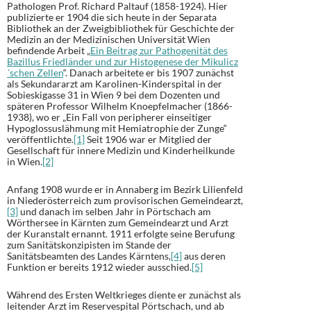
Pathologen Prof. Richard Paltauf (1858-1924). Hier
publizierte er 1904 die sich heute in der Separata
Bibliothek an der Zweigbibliothek für Geschichte der
Medizin an der Medizinischen Universität Wien
befindende Arbeit „
Ein Beitrag zur Pathogenität des
Bazillus Friedländer und zur Histogenese der Mikulicz
´schen Zellen
“. Danach arbeitete er bis 1907 zunächst
als Sekundararzt am Karolinen-Kinderspital in der
Sobieskigasse 31 in Wien 9 bei dem Dozenten und
späteren Professor Wilhelm Knoepfelmacher (1866-
1938), wo er „Ein Fall von peripherer einseitiger
Hypoglossuslähmung mit Hemiatrophie der Zunge“
veröffentlichte.
[1]
Seit 1906 war er Mitglied der
Gesellschaft für innere Medizin und Kinderheilkunde
in Wien.
[2]
Anfang 1908 wurde er in Annaberg im Bezirk Lilienfeld
in Niederösterreich zum provisorischen Gemeindearzt,
[3]
und danach im selben Jahr in Pörtschach am
Wörthersee in Kärnten zum Gemeindearzt und Arzt
der Kuranstalt ernannt. 1911 erfolgte seine Berufung
zum Sanitätskonzipisten im Stande der
Sanitätsbeamten des Landes Kärntens,
[4]
aus deren
Funktion er bereits 1912 wieder ausschied.
[5]
Während des Ersten Weltkrieges diente er zunächst als
leitender Arzt im Reservespital Pörtschach, und ab