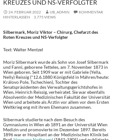
KREUZES UND NS-VERFOLGTER
24. FEBRUAR 2022
UB_ADMIN
KOMMENTAR
HINTERLASSEN
3.775 VIEWS
Silbermark, Moriz Viktor – Chirurg, Chefarzt des
Roten Kreuzes und NS-Verfolgter
Text: Walter Mentzel
Moriz Silbermark wurde als Sohn von Josef Silbermark
und Fanni, geborene Tetteles, am 7. November 1873 in
Wien geboren. Seit 1909 war er mit Gabriele (Yella,
Nelly) Reissig (*12.6.1880 Königsfeld in Mähren/heute:
Královo Pole, Tschechien), Tochter des
Senatspräsidenten des Verwaltungsgerichtshofes in
Wien, Heinrich Reissig, verheiratet. Sie war ebenfalls
Absolventin der Medizinischen Fakultät der Universität
Wien und arbeitete als Ärztin vor allem vor dem Ersten
Weltkrieg eng mit ihrem Ehemann zusammen.
Silbermark studierte nach dem Besuch des
Gymnasiums in Wien ab 1891 an der Universität Wien
Medizin und promovierte im Dezember 1897. Bereits
1896 war er Hospitant an der Medizinischen Klinik bei
Prof.
Hermann Nothnagel
(1841-1905) und publizierte