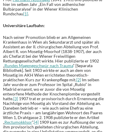
hier im selben Jahr „Ein Fall von asthenischer
Bulbärparalyse“ in der Wiener Klinischen
Rundschau
[1]
.
Universitäre Laufbahn:
Nach seiner Promotion blieb er am Allgemeinen
Krankenhaus in Wien als Sekundararzt und später als
Assistent an der II. chirurgischen Abteilung von Prof.
Albert R. von Mosetig-Moorhof (1838-1907), der auch
als Chefarzt bei der Wiener Freiwilligen
Rettungsgesellschaft wirkte. Hier publizierte er 1902
„
Rundes Magengeschwür nach Trauma
“ [Separata
Bibliothek]. Seit 1903 wirkte er auch an dem von
Mosetig im AKH Wien errichteten theoretisch-
praktischen Kurs zur Krankenpflege mit.
[2]
Im selben
Jahr wurde er zum Professor im Spital „Rubio“ in
Madrid ernannt, wo er zuvor die von Mosetig
entworfene Methode der Knochenplombe vorgestellt
hatte.
[3]
1907 trat er provisorisch durch Ernennung die
Nachfolge von Mosetig als Vorstand der Abteilung an.
Daneben betrieb er – wie auch seine Ehefrau eine
ärztliche Praxis – am langjährigen Wohnort des Paares
Wien 1, Drahtgasse 2. 1908 publizierte er den Artikel
„
Rectumokklsor
“.
[4]
1909 kam es zur Auflösung der von
ihm provisorisch geleiteten chirurgischen Abteilung,
die nunmehr in eine Unfallstation umgewandelt, an die