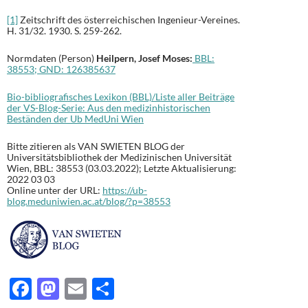
[1]
Zeitschrift des österreichischen Ingenieur-Vereines.
H. 31/32. 1930. S. 259-262.
Normdaten (Person)
Heilpern, Josef Moses:
BBL:
38553;
GND
:
126385637
Bio-bibliografisches Lexikon (BBL)/Liste aller Beiträge
der VS-Blog-Serie: Aus den medizinhistorischen
Beständen der Ub MedUni Wien
Bitte zitieren als VAN SWIETEN BLOG der
Universitätsbibliothek der Medizinischen Universität
Wien, BBL: 38553 (03.03.2022); Letzte Aktualisierung:
2022 03 03
Online unter der URL:
https://ub-
blog.meduniwien.ac.at/blog/?p=38553
F
M
E
T