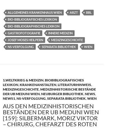
ac
as
m
ei
e
to
ail
le
ALLGEMEINES KRANKENHAUS WIEN
ARZT
BBL
b
d
n
BIO-BIBLIOGRAFISCHES LEXIKON
o
o
BIO-BIBLIOGRAPHISCHES LEXIKON
GASTROFOTOGRAFIE
INNERE MEDIZIN
o
n
JOSEF MOSES HEILPERN
MEDIZINGESCHICHTE
k
NS-VERFOLGUNG
SEPARATA BIBLIOTHEK
WIEN
1.WELTKRIEG & MEDIZIN
,
BIOBIBLIOGRAFISCHES
LEXIKON
,
KRANKENANSTALTEN
,
LITERATURHINWEIS
,
MEDIZINGESCHICHTE
,
MEDIZINHISTORISCHE BESTÄNDE
DER UB MEDUNI WIEN
,
NEUBURGER BIBLIOTHEK
,
NEWS
,
NEWS1
,
NS-VERFOLGUNG
,
SEPARATA BIBLIOTHEK
,
WIEN
AUS DEN MEDIZINHISTORISCHEN
BESTÄNDEN DER UB MEDUNI WIEN
[159]: SILBERMARK, MORIZ VIKTOR
– CHIRURG, CHEFARZT DES ROTEN