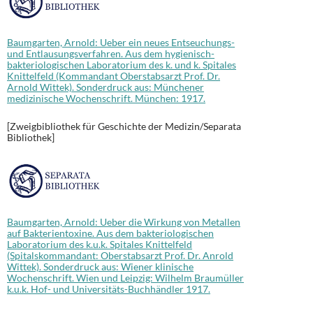
Baumgarten, Arnold: Ueber ein neues Entseuchungs-
und Entlausungsverfahren. Aus dem hygienisch-
bakteriologischen Laboratorium des k. und k. Spitales
Knittelfeld (Kommandant Oberstabsarzt Prof. Dr.
Arnold Wittek). Sonderdruck aus: Münchener
medizinische Wochenschrift. München: 1917.
[Zweigbibliothek für Geschichte der Medizin/Separata
Bibliothek]
Baumgarten, Arnold: Ueber die Wirkung von Metallen
auf Bakterientoxine. Aus dem bakteriologischen
Laboratorium des k.u.k. Spitales Knittelfeld
(Spitalskommandant: Oberstabsarzt Prof. Dr. Anrold
Wittek). Sonderdruck aus: Wiener klinische
Wochenschrift. Wien und Leipzig: Wilhelm Braumüller
k.u.k. Hof- und Universitäts-Buchhändler 1917.