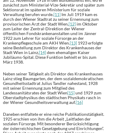
am 12. November 1918 in den Bundesdienst ein, wo er
zunächst zum Ministerial-Vize-Sekretär und später zum
Sektionsrat im späteren Ministerium für soziale
Verwaltung berufen wurde.
[11]
Im Juli 1919 kam es
durch den Wiener Stadtrat zu seiner Ernennung zum
provisorischen Arzt der Stadt Wien,
[12]
im Oktober
zum Leiter der Zentral-Direktion der Wiener
öffentlichen Fondskrankenanstalten und im Jänner
1922 zum Lehrer für soziale Fürsorge an der
Krankenpflegeschule am AKH Wien.
[13]
1923 erfolgte
seine Bestellung zum Direktor des Krankenhauses der
Stadt Wien in Lainz,
[14]
dem ehemaligen Kaiser
Jubiläums-Spital. Diese Funktion behielt er bis zum
März 1938.
Neben seiner Tätigkeit als Direktor des Krankenhauses
Lainz stieg Baumgarten, der dem sozialdemokratischen
Gesundheitsstadtrat Julius Tandler nahestand, 1928
mit seiner Ernennung zum Mitglied des
Landessanitätsrates der Stadt Wien
[15]
und 1929 zum
Oberstadtphysikus des städtischen Physikats rasch in
der Wiener Gesundheitsverwaltung auf.
[16]
Daneben entfaltete er eine reiche Publikationstätigkeit.
1925 erschien von ihm die Arbeit „Leitfaden der
sozialen Fürsorge. Mit besonderer Berücksichtigung
der österreichischen Gesetzgebung und Einrichtungen“.