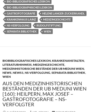
o
o
BIO-BIBLIOGRAFISCHES LEXIKON
BIO-BIBLIOGRAPHISCHES LEXIKON
o
n
GASTROFOTOGRAFIE
HELENE LANGER-ZUCKERKANDL
k
KRANKENHAUS LAINZ
MEDIZINGESCHICHTE
NS-VERFOLGUNG
RUDOLFSTIFTUNG
SEPARATA BIBLIOTHEK
WIEN
BIOBIBLIOGRAFISCHES LEXIKON
,
KRANKENANSTALTEN
,
LITERATURHINWEIS
,
MEDIZINGESCHICHTE
,
MEDIZINHISTORISCHE BESTÄNDE DER UB MEDUNI WIEN
,
NEWS
,
NEWS1
,
NS-VERFOLGUNG
,
SEPARATA BIBLIOTHEK
,
WIEN
AUS DEN MEDIZINHISTORISCHEN
BESTÄNDEN DER UB MEDUNI WIEN
[160]: HEILPERN, MAX JOSEF –
GASTROFOTOGRAFIE – NS-
VERFOLGTER