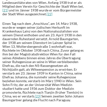
Landessanitätsrates von Wien. Anfang 1938 trat er als
Mitglied dem Verein für Geschichte der Stadt Wien bei,
[21]
und im Jänner 1938 wurde er vom Bürgermeister
der Stadt Wien ausgezeichnet.
[22]
Einen Tag nach dem „Anschluss“, am 14. März 1938,
wurde er wegen seiner jüdischen Herkunft im
Krankenhaus Lainz von den Nationalsozialisten von
seinem Dienst enthoben und am 23. April 1938 in den
dauernden Ruhestand versetzt. Arnold Baumgarten,
der 1938 am seinem Dienstort im Lainzer Spital in
Wien 13, Woltersbergenstraße 1 wohnhaft war,
flüchtete im Oktober 1938 nach China. Zuvor gelang es
ihm bei der Magistratsdirektion Wien für den Fall
seines Ablebens binnen eines Jahres die Übertragung
seiner Ruhegenüsse an seine in Wien verbleibenden
Ehefrau, die nach den NS-Rassengesetzen als
Nichtjüdin galt, als Witwenpension zu erwirken. Er
verstarb am 23. Jänner 1939 in Kanton in China, seine
Ehefrau Johanna, die nunmehr seine Ruhegenüsse
beziehen konnte, verstarb im März 1940 in Wien. Sein
Sohn Fritz, der an der Universität Wien Medizin
studiert hatte und 1936 zum Doktor der Medizin
promovierte, flüchtete nach Tianjin (früher Tientsin) in
China, wo er verstarb.
[23]
Seinem zweiten Sohn Johann
Baumgartner gelang die Flucht nach Paraguay.