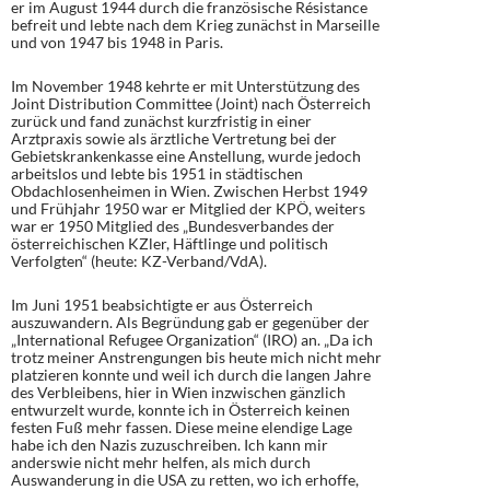
er im August 1944 durch die französische Résistance
befreit und lebte nach dem Krieg zunächst in Marseille
und von 1947 bis 1948 in Paris.
Im November 1948 kehrte er mit Unterstützung des
Joint Distribution Committee (Joint) nach Österreich
zurück und fand zunächst kurzfristig in einer
Arztpraxis sowie als ärztliche Vertretung bei der
Gebietskrankenkasse eine Anstellung, wurde jedoch
arbeitslos und lebte bis 1951 in städtischen
Obdachlosenheimen in Wien. Zwischen Herbst 1949
und Frühjahr 1950 war er Mitglied der KPÖ, weiters
war er 1950 Mitglied des „Bundesverbandes der
österreichischen KZler, Häftlinge und politisch
Verfolgten“ (heute: KZ-Verband/VdA).
Im Juni 1951 beabsichtigte er aus Österreich
auszuwandern. Als Begründung gab er gegenüber der
„International Refugee Organization“ (IRO) an. „Da ich
trotz meiner Anstrengungen bis heute mich nicht mehr
platzieren konnte und weil ich durch die langen Jahre
des Verbleibens, hier in Wien inzwischen gänzlich
entwurzelt wurde, konnte ich in Österreich keinen
festen Fuß mehr fassen. Diese meine elendige Lage
habe ich den Nazis zuzuschreiben. Ich kann mir
anderswie nicht mehr helfen, als mich durch
Auswanderung in die USA zu retten, wo ich erhoffe,