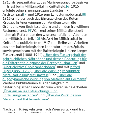
1915 als Seesanitätsarzt des Marineergänzungsbezirkes
in Triest beim Militärspital in Knittelfeld.
[6]
1915
erfolgte seine Ernennung zum Landsturm-
Assistenzarzt
[7]
und 1916 zum Landsturmoberarzt.
[8]
1916 erhielt er auch das Ehrenzeichen des Roten
Kreuzes in Anerkennung der Verdienste um die
Gründung von Bezirksspitälern und um den freiwilligen
Rettungsdienst.
[9]
Während seiner Militärdienstzeit
nahm als Referent an den wissenschaftlichen Abenden
der Militärärzte teil.
[10]
Als Arzt im Militärspital in
Knittelfeld publizierte er 1917 eine Reihe von Arbeiten
aus dem bakteriologischen Laboratorium des Spitals,
sowie gemeinsam mit der Bakteriologin Helene Langer-
Zuckerkandl (1888-1944) „
Über den Zuckergehalt der
gebräuchlichen Nährböden und dessen Bedeutung für
die Differentialdiagnose der Paratyphusbazillen
“ und
„
Über elektive Choleranährböden
“, und mit
Alfred
Luger (1886-1938)
„
Über die Wirkung verdünnter
Metallsalzlösung auf Diastase
“ und „
Über die
oligodynamische Wirkung von Metallen auf Fermente
“.
Weitere Publikationen aus der Tätigkeit im
bakteriologischen Laboratorium waren seine Arbeiten
„
Über ein neues Entseuchungs- und
Entlausungsverfahren
“ und „
Über die Wirkung von
Metallen auf Bakterientoxine
“.
Nach dem Krieg kehrte er nach Wien zurück und trat