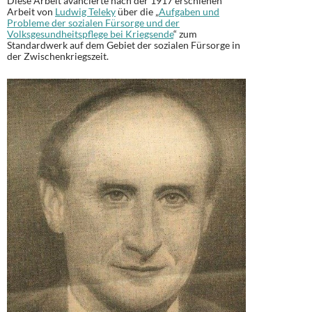
Diese Arbeit avancierte nach der 1917 erschienen
Arbeit von
Ludwig Teleky
über die „
Aufgaben und
Probleme der sozialen Fürsorge und der
Volksgesundheitspflege bei Kriegsende
“ zum
Standardwerk auf dem Gebiet der sozialen Fürsorge in
der Zwischenkriegszeit.