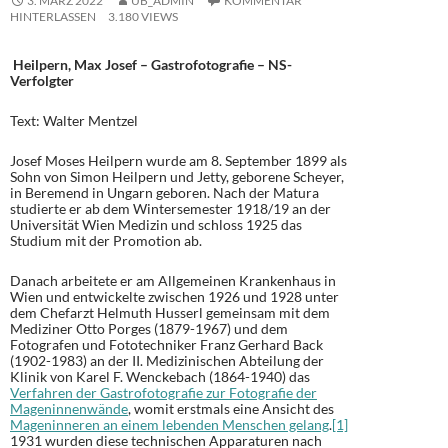
3. MÄRZ 2022
UB_ADMIN
KOMMENTAR
HINTERLASSEN
3.180 VIEWS
Heilpern, Max Josef – Gastrofotografie – NS-
Verfolgter
Text: Walter Mentzel
Josef Moses Heilpern wurde am 8. September 1899 als
Sohn von Simon Heilpern und Jetty, geborene Scheyer,
in Beremend in Ungarn geboren. Nach der Matura
studierte er ab dem Wintersemester 1918/19 an der
Universität Wien Medizin und schloss 1925 das
Studium mit der Promotion ab.
Danach arbeitete er am Allgemeinen Krankenhaus in
Wien und entwickelte zwischen 1926 und 1928 unter
dem Chefarzt Helmuth Husserl gemeinsam mit dem
Mediziner Otto Porges (1879-1967) und dem
Fotografen und Fototechniker Franz Gerhard Back
(1902-1983) an der II. Medizinischen Abteilung der
Klinik von Karel F. Wenckebach (1864-1940) das
Verfahren der Gastrofotografie zur Fotografie der
Mageninnenwände
, womit erstmals eine Ansicht des
Mageninneren an einem lebenden Menschen gelang
.
[1]
1931 wurden diese technischen Apparaturen nach