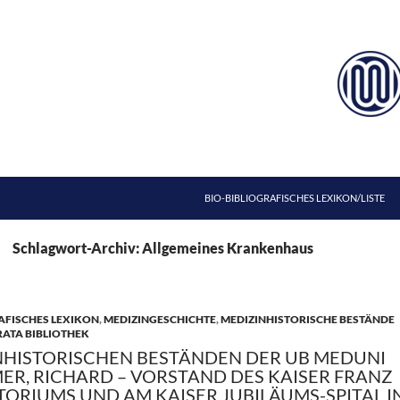
ZUM INHALT SPRINGEN
BIO-BIBLIOGRAFISCHES LEXIKON/LISTE
Schlagwort-Archiv: Allgemeines Krankenhaus
AFISCHES LEXIKON
,
MEDIZINGESCHICHTE
,
MEDIZINHISTORISCHE BESTÄNDE
RATA BIBLIOTHEK
NHISTORISCHEN BESTÄNDEN DER UB MEDUNI
MER, RICHARD – VORSTAND DES KAISER FRANZ
ORIUMS UND AM KAISER JUBILÄUMS-SPITAL I