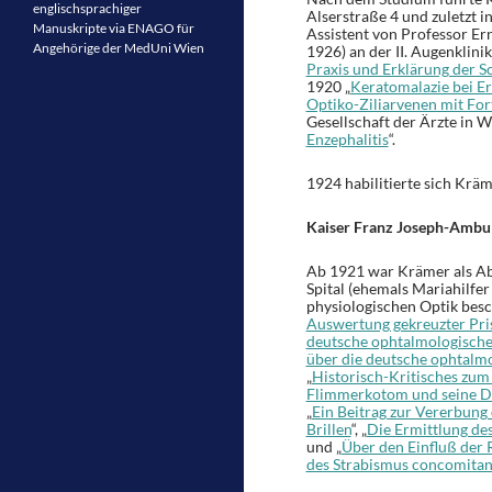
englischsprachiger
Alserstraße 4 und zuletzt 
Manuskripte via ENAGO für
Assistent von Professor E
Angehörige der MedUni Wien
1926) an der II. Augenklini
Praxis und Erklärung der 
1920 „
Keratomalazie bei E
Optiko-Ziliarvenen mit For
Gesellschaft der Ärzte in W
Enzephalitis
“.
1924 habilitierte sich Krä
Kaiser Franz Joseph-Ambul
Ab 1921 war Krämer als Ab
Spital (ehemals Mariahilfe
physiologischen Optik besch
Auswertung gekreuzter Pris
deutsche ophtalmologische 
über die deutsche ophtalmo
„
Historisch-Kritisches zu
Flimmerkotom und seine D
„
Ein Beitrag zur Vererbung 
Brillen
“, „
Die Ermittlung de
und „
Über den Einfluß der 
des Strabismus concomitans