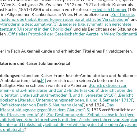
in Wien 8., Kochgasse 25. Zwischen 1912 und 1921 arbeitete Krämer als
rnst Fuchs (1851-1930) und danach von Professor
Friedrich Dimmer
(185
k im Allgemeinen Krankenhaus in Wien. Hier publizierte er „
Zur Theorie,
Schattenprobe (nebst Bemerkungen über parallaktische Verschiebung
“ un
rythrodermia desquamativa
“,
[3]
„
Beiderseitige, symmetrisch gerichtete
tsetzung (Ursprung) in der Chorioidea
“ und als Bericht aus der Sitzung de
ien „
Offizielles Protokoll der Gesellschaft der Aerzte in Wien: Rudiment
mer im Fach Augenheilkunde und erhielt den Titel eines Privatdozenten.
atorium und Kaiser Jubiläums-Spital
teilungsvorstand am Kaiser Franz Joseph-Ambulatorium und Jubiläums
r Ambulatorium) tätig,
[4]
wo er sich u.a. in seinen Arbeiten mit der
äftigte. Hier erschienen von ihm die Arbeiten „
Konstruktionen zur
men- und Zylindergläser und zur Zylinderkiaskopie
“, „
Bericht über die
Literatur. Untersuchungsmethoden (I. und II. Semester 1918)
“, „
Bericht
logische Literatur. Untersuchungsmethoden. (I. und II. Semester 1919)
“,
m Refraktometer von Berth & Neumann (Jena)
“, und 1924 „
Das
ifferentialdiagnose gegenüber dem Glaukom
“.
[5]
1925 veröffentlichte er
der Ptosis congenita
“,
[6]
„
Zur Bestimmung der Zylinderachse in fertigen
s bildseitigen Scheitelbrechwerts mit dem Zeichenverfahren von Sampso
Rechts- und Linkshändigkeit auf die Entwicklung des führenden Auges un
 unilateralis
“.