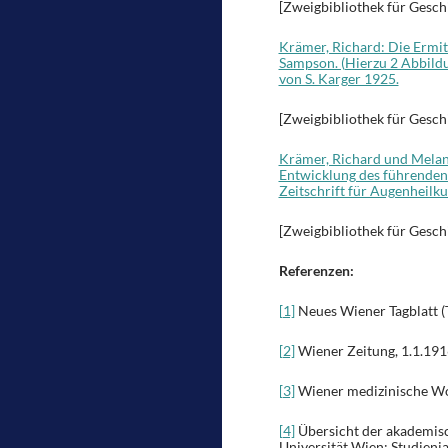
[Zweigbibliothek für Gesch
Krämer, Richard: Die Ermit
Sampson. (Hierzu 2 Abbildu
von S. Karger 1925.
[Zweigbibliothek für Gesch
Krämer, Richard und Melan.
Entwicklung des führenden 
Zeitschrift für Augenheilku
[Zweigbibliothek für Gesch
Referenzen:
[1]
Neues Wiener Tagblatt (T
[2]
Wiener Zeitung, 1.1.1916
[3]
Wiener medizinische Woc
[4]
Übersicht der akademisc
Universität Wien: Studienj