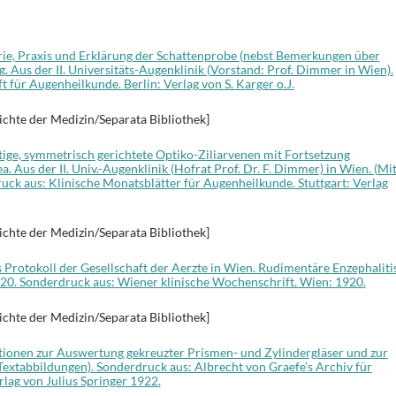
ie, Praxis und Erklärung der Schattenprobe (nebst Bemerkungen über
. Aus der II. Universitäts-Augenklinik (Vorstand: Prof. Dimmer in Wien).
t für Augenheilkunde. Berlin: Verlag von S. Karger o.J.
ichte der Medizin/Separata Bibliothek]
tige, symmetrisch gerichtete Optiko-Ziliarvenen mit Fortsetzung
. Aus der II. Univ.-Augenklinik (Hofrat Prof. Dr. F. Dimmer) in Wien. (Mit
uck aus: Klinische Monatsblätter für Augenheilkunde. Stuttgart: Verlag
ichte der Medizin/Separata Bibliothek]
s Protokoll der Gesellschaft der Aerzte in Wien. Rudimentäre Enzephalitis
20. Sonderdruck aus: Wiener klinische Wochenschrift. Wien: 1920.
ichte der Medizin/Separata Bibliothek]
tionen zur Auswertung gekreuzter Prismen- und Zylindergläser und zur
Textabbildungen). Sonderdruck aus: Albrecht von Graefe’s Archiv für
lag von Julius Springer 1922.