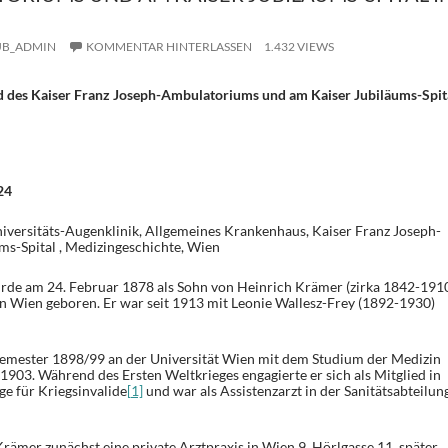
UB_ADMIN
KOMMENTAR HINTERLASSEN
1.432 VIEWS
d des Kaiser Franz Joseph-Ambulatoriums und am Kaiser Jubiläums-Spit
24
niversitäts-Augenklinik, Allgemeines Krankenhaus,
Kaiser Franz Joseph-
ms-Spital
, Medizingeschichte, Wien
de am 24. Februar 1878 als Sohn von Heinrich Krämer (zirka 1842-191
n Wien geboren. Er war seit 1913 mit Leonie Wallesz-Frey (1892-1930)
mester 1898/99 an der Universität Wien mit dem Studium der Medizin
1903. Während des Ersten Weltkrieges engagierte er sich als Mitglied in
ge für Kriegsinvalide
[1]
und war als Assistenzarzt in der Sanitätsabteilun
ämer zunächst eine private Arztpraxis in Wien 9, Hörlgasse 11, später