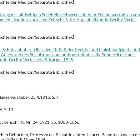
ichte der Medizin/Separata Bibliothek]
tlung des bildseitigen Scheitelbrechwerts mit dem Zeichenverfahren von
ngen). Sonderdruck aus: Zeitschrift für Augenheilkunde. Berlin: Verlag
ichte der Medizin/Separata Bibliothek]
 Schützenhuber: Über den Einfluß der Rechts- und Linkshändigkeit auf d
Auges und des Strabismus concomitans unilateralis. Sonderdruck aus:
nde. Berlin: Verlag von S. Karger 1925.
ichte der Medizin/Separata Bibliothek]
ages-Ausgabe), 25.4.1915, S. 7.
, S. 10.
henschrift, Nr. 24, 1921, Sp. 1063-1066.
hen Behörden, Professoren, Privatdozenten, Lehrer, Beamten usw. an de
ahr 1925/25, Wien 1924.