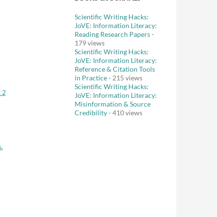
Scientific Writing Hacks:
JoVE: Information Literacy:
Reading Research Papers
-
179 views
Scientific Writing Hacks:
JoVE: Information Literacy:
Reference & Citation Tools
in Practice
- 215 views
Scientific Writing Hacks:
 2
JoVE: Information Literacy:
Misinformation & Source
Credibility
- 410 views
.