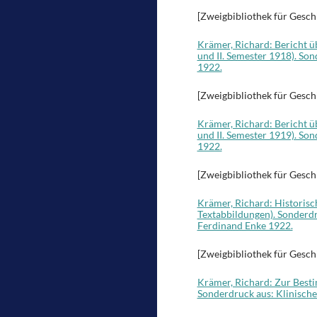
[Zweigbibliothek für Gesch
Krämer, Richard: Bericht ü
und II. Semester 1918). Son
1922.
[Zweigbibliothek für Gesch
Krämer, Richard: Bericht ü
und II. Semester 1919). Son
1922.
[Zweigbibliothek für Gesch
Krämer, Richard: Historisc
Textabbildungen). Sonderdru
Ferdinand Enke 1922.
[Zweigbibliothek für Gesch
Krämer, Richard: Zur Bestim
Sonderdruck aus: Klinische