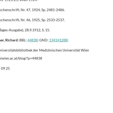
henschrift, Nr. 47, 1924, Sp. 2481-2486.
henschrift, Nr. 46, 1925, Sp. 2533-2537.
ages-Ausgabe), 28.9.1912, S. 15.
er, Richard:
BBL:
44838
; GND:
134141288
;
ersitätsbibliothek der Medizinischen Universität Wien
niwien.ac.at/blog/?p=44838
4 09 25
T
i