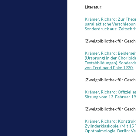
Literatur:
Krämer, Richard: Zur Theor
parallaktische Verschiebung
Sonderdruck aus: Zeitschrif
[Zweigbibliothek für Gesch
Krämer, Richard: Beidersei
(Ursprung) in der Chorioidea
Textabbildungen). Sonderdr
von Ferdinand Enke 1920.
[Zweigbibliothek für Gesch
Krämer, Richard: Offizielle
Sitzung vom 13. Februar 19
[Zweigbibliothek für Gesch
Krämer, Richard: Konstruk
Zylinderkiaskopie. (Mit 15 
Ophthalmologie. Berlin: Ver