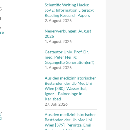
Scientific Writing Hacks:
5-
JoVE: Information Literacy:
Reading Research Papers
d
2. August 2026
r
Neuerwerbungen: August
äre
2026
1. August 2026
Gastautor Univ.-Prof. Dr.
med. Peter Heilig:
Gegängelte Generation(en?)
1. August 2026
-
Aus den medizinhistorischen
Beständen der Ub MedUni
Wien [380]: Wasserthal,
Ignaz – Balneologe in
Karlsbad
27. Juli 2026
n
“
Aus den medizinhistorischen
d
Beständen der Ub MedUni
Wien [379]: Pernitza, Emil –