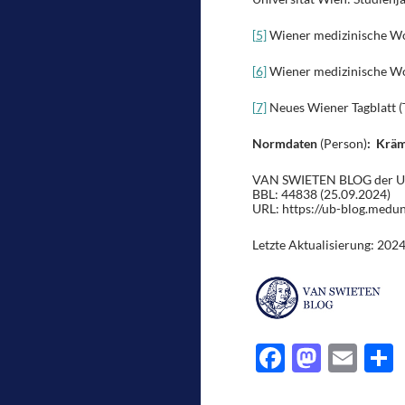
[5]
Wiener medizinische Woc
[6]
Wiener medizinische Woc
[7]
Neues Wiener Tagblatt (T
Normdaten
(Person)
: Kräm
VAN SWIETEN BLOG der Univ
BBL: 44838 (25.09.2024)
URL: https://ub-blog.medu
Letzte Aktualisierung: 202
F
M
E
ac
as
m
e