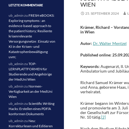
WIEN
LETZTE KOMMENTARE
25. SEPTEMBER 2024
ub_admin
zu
FRESH eBOOKS:
Exploring symptoms : an
evidence-based approach to
Krämer, Richard – Vorstan
the patient history; Resiliente
in Wien
krisenrelevante
Versorgungsnetze : Einsatz von
Autor:
Dr. Walter Mentzel
KI in der Krisen- und
Katastrophenbewältigung
Published online: 25.09.20
uvm;
ub_admin
zu
TOP-
Keywords:
Augenarzt, II. U
LERNPLATTFORMEN für
Ambulatorium und Jubiläu
Studierende und Angehörige
der MedUni Wien
Richard Samuel Krämer wur
ub_admin
zu
Normen-
und Anna, geborene Haas, i
Verfügbarkeit an der MedUni
verheiratet.
Wien
Krämer begann im Winterse
ub_admin
zu
Scientific Writing
und promovierte am 3. Juli 
Hacks: Erstellen eines PDF/A
der Gesellschaft zur Fürsor
konformen Dokuments
Nr. 10 tätig.
[2]
ub_admin
zu
Neu:
Korrekturlesen und Editieren
Nach dem Studium führte Kr