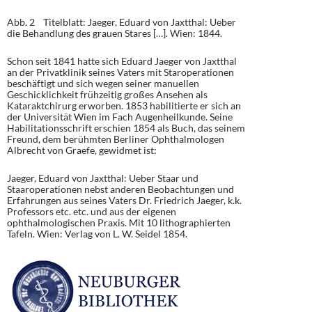
Abb. 2 Titelblatt: Jaeger, Eduard von Jaxtthal: Ueber
die Behandlung des grauen Stares […]. Wien: 1844.
Schon seit 1841 hatte sich Eduard Jaeger von Jaxtthal
an der Privatklinik seines Vaters mit Staroperationen
beschäftigt und sich wegen seiner manuellen
Geschicklichkeit frühzeitig großes Ansehen als
Kataraktchirurg erworben. 1853 habilitierte er sich an
der Universität Wien im Fach Augenheilkunde. Seine
Habilitationsschrift erschien 1854 als Buch, das seinem
Freund, dem berühmten Berliner Ophthalmologen
Albrecht von Graefe, gewidmet ist:
Jaeger, Eduard von Jaxtthal: Ueber Staar und
Staaroperationen nebst anderen Beobachtungen und
Erfahrungen aus seines Vaters Dr. Friedrich Jaeger, k.k.
Professors etc. etc. und aus der eigenen
ophthalmologischen Praxis. Mit 10 lithographierten
Tafeln. Wien: Verlag von L. W. Seidel 1854.