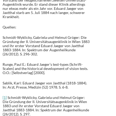
Vorstand der neugeschaffenen zweiten Universitäts-
Augenklinik wurde. Er stand dieser Klinik allerdings
nur etwas mehr als ein Jahr vor. Eduard Jaeger von
Jaxtthal starb am 5. Juli 1884 nach langer, schwerer
Krankheit.
Quellen:
Schmidt-Wyklicky, Gabriela und Helmut Gröger: Die
Gründung der II. Universitätsaugenklinik in Wien 1883
und ihr erster Vorstand Eduard Jaeger von Jaxtthal
1883-1884. In: Spektrum der Augenheilkunde
(26/2012). S. 296-302.
Runge, Paul E.: Eduard Jaeger’s test-types (Schrift-
Scalen) and the historical development of vision tests.
O.O.: [Selbstverlag] [2000].
Sablik, Karl: Eduard Jaeger von Jaxtthal (1818-1884).
In: Arzt, Presse, Medizin (52) 1978. S. 6-8.
[1]
Schmidt-Wyklicky, Gabriela und Helmut Gröger:
Die Gründung der II. Universitätsaugenklinik in Wien
1883 und ihr erster Vorstand Eduard Jaeger von
Jaxtthal 1883-1884. In: Spektrum der Augenheilkunde
(26/2012). S. 297.