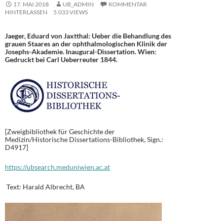
17. MAI 2018
UB_ADMIN
KOMMENTAR
HINTERLASSEN
5.033 VIEWS
Jaeger, Eduard von Jaxtthal: Ueber die Behandlung des
grauen Staares an der ophthalmologischen Klinik der
Josephs-Akademie. Inaugural-Dissertation. Wien:
Gedruckt bei Carl Ueberreuter 1844.
[Zweigbibliothek für Geschichte der
Medizin/Historische Dissertations-Bibliothek, Sign.:
D4917]
https://ubsearch.meduniwien.ac.at
Text: Harald Albrecht, BA