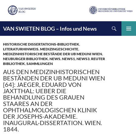
Suchen
VAN SWIETEN BLOG – Infos und News
ZUM
INHALT
PRIMÄ
SPRINGEN
MENÜ
HISTORISCHE DISSERTATIONS-BIBLIOTHEK
,
LITERATURHINWEIS
,
MEDIZINGESCHICHTE
,
MEDIZINHISTORISCHE BESTÄNDE DER UB MEDUNI WIEN
,
NEUBURGER BIBLIOTHEK
,
NEWS
,
NEWS1
,
NEWS3
,
REUTER
BIBLIOTHEK
,
SAMMLUNGEN
AUS DEN MEDIZINHISTORISCHEN
BESTÄNDEN DER UB MEDUNI WIEN
[64]: JAEGER, EDUARD VON
JAXTTHAL: UEBER DIE
BEHANDLUNG DES GRAUEN
STAARES AN DER
OPHTHALMOLOGISCHEN KLINIK
DER JOSEPHS-AKADEMIE.
INAUGURAL-DISSERTATION. WIEN.
1844.