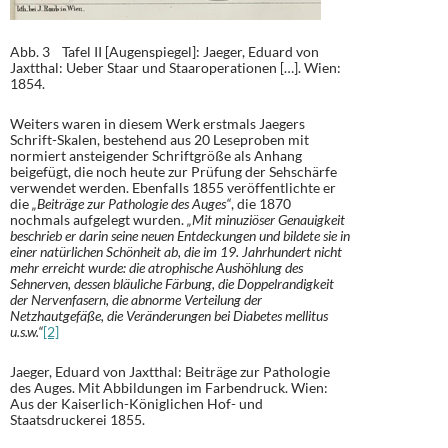
Abb. 3 Tafel II [Augenspiegel]: Jaeger, Eduard von
Jaxtthal: Ueber Staar und Staaroperationen […]. Wien:
1854.
Weiters waren in diesem Werk erstmals Jaegers
Schrift-Skalen, bestehend aus 20 Leseproben mit
normiert ansteigender Schriftgröße als Anhang
beigefügt, die noch heute zur Prüfung der Sehschärfe
verwendet werden. Ebenfalls 1855 veröffentlichte er
die
„Beiträge zur Pathologie des Auges“
, die 1870
nochmals aufgelegt wurden.
„Mit minuziöser Genauigkeit
beschrieb er darin seine neuen Entdeckungen und bildete sie in
einer natürlichen Schönheit ab, die im 19. Jahrhundert nicht
mehr erreicht wurde: die atrophische Aushöhlung des
Sehnerven, dessen bläuliche Färbung, die Doppelrandigkeit
der Nervenfasern, die abnorme Verteilung der
Netzhautgefäße, die Veränderungen bei Diabetes mellitus
u.s.w.“
[2]
Jaeger, Eduard von Jaxtthal: Beiträge zur Pathologie
des Auges. Mit Abbildungen im Farbendruck. Wien:
Aus der Kaiserlich-Königlichen Hof- und
Staatsdruckerei 1855.