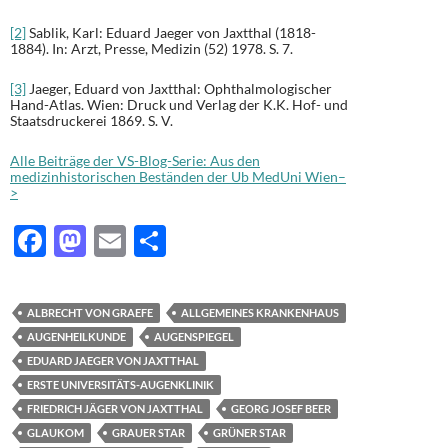
[2]
Sablik, Karl: Eduard Jaeger von Jaxtthal (1818-
1884). In: Arzt, Presse, Medizin (52) 1978. S. 7.
[3]
Jaeger, Eduard von Jaxtthal: Ophthalmologischer
Hand-Atlas. Wien: Druck und Verlag der K.K. Hof- und
Staatsdruckerei 1869. S. V.
Alle Beiträge der VS-Blog-Serie: Aus den
medizinhistorischen Beständen der Ub MedUni Wien–
>
F
M
E
T
ac
as
m
ei
e
to
ail
le
ALBRECHT VON GRAEFE
ALLGEMEINES KRANKENHAUS
b
d
n
AUGENHEILKUNDE
AUGENSPIEGEL
o
o
EDUARD JAEGER VON JAXTTHAL
ERSTE UNIVERSITÄTS-AUGENKLINIK
o
n
FRIEDRICH JÄGER VON JAXTTHAL
GEORG JOSEF BEER
k
GLAUKOM
GRAUER STAR
GRÜNER STAR