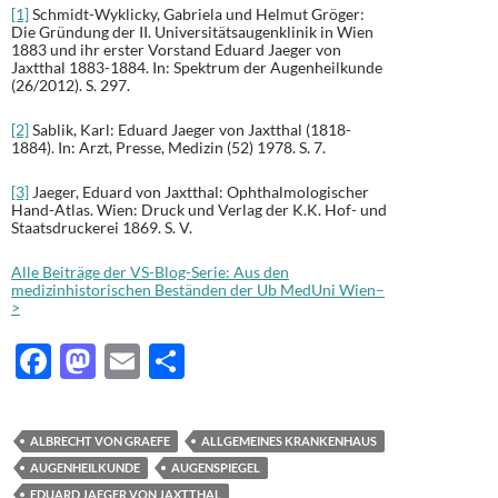
[1]
Schmidt-Wyklicky, Gabriela und Helmut Gröger:
Die Gründung der II. Universitätsaugenklinik in Wien
1883 und ihr erster Vorstand Eduard Jaeger von
Jaxtthal 1883-1884. In: Spektrum der Augenheilkunde
(26/2012). S. 297.
[2]
Sablik, Karl: Eduard Jaeger von Jaxtthal (1818-
1884). In: Arzt, Presse, Medizin (52) 1978. S. 7.
[3]
Jaeger, Eduard von Jaxtthal: Ophthalmologischer
Hand-Atlas. Wien: Druck und Verlag der K.K. Hof- und
Staatsdruckerei 1869. S. V.
Alle Beiträge der VS-Blog-Serie: Aus den
medizinhistorischen Beständen der Ub MedUni Wien–
>
F
M
E
T
ac
as
m
ei
e
to
ail
le
ALBRECHT VON GRAEFE
ALLGEMEINES KRANKENHAUS
b
d
n
AUGENHEILKUNDE
AUGENSPIEGEL
EDUARD JAEGER VON JAXTTHAL