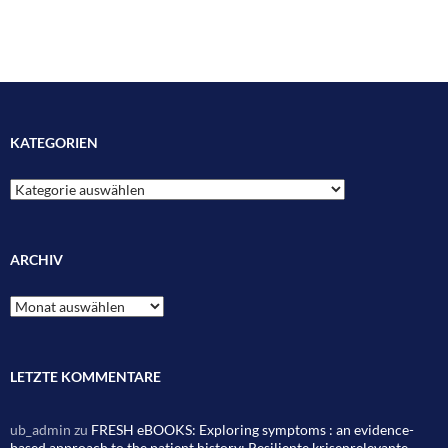
KATEGORIEN
Kategorien
ARCHIV
Archiv
LETZTE KOMMENTARE
ub_admin
zu
FRESH eBOOKS: Exploring symptoms : an evidence-
based approach to the patient history; Resiliente krisenrelevante