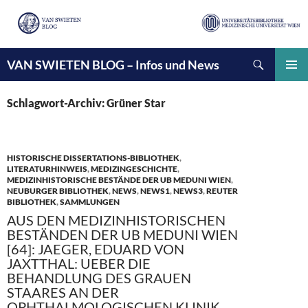
Suchen
VAN SWIETEN BLOG – Infos und News
ZUM
INHALT
PRIMÄ
SPRINGEN
MENÜ
Schlagwort-Archiv: Grüner Star
HISTORISCHE DISSERTATIONS-BIBLIOTHEK
,
LITERATURHINWEIS
,
MEDIZINGESCHICHTE
,
MEDIZINHISTORISCHE BESTÄNDE DER UB MEDUNI WIEN
,
NEUBURGER BIBLIOTHEK
,
NEWS
,
NEWS1
,
NEWS3
,
REUTER
BIBLIOTHEK
,
SAMMLUNGEN
AUS DEN MEDIZINHISTORISCHEN
BESTÄNDEN DER UB MEDUNI WIEN
[64]: JAEGER, EDUARD VON
JAXTTHAL: UEBER DIE
BEHANDLUNG DES GRAUEN
STAARES AN DER
OPHTHALMOLOGISCHEN KLINIK