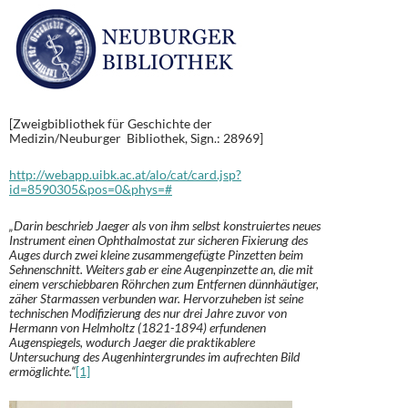
[Zweigbibliothek für Geschichte der
Medizin/Neuburger Bibliothek, Sign.: 28969]
http://webapp.uibk.ac.at/alo/cat/card.jsp?
id=8590305&pos=0&phys=#
„Darin beschrieb Jaeger als von ihm selbst konstruiertes neues
Instrument einen Ophthalmostat zur sicheren Fixierung des
Auges durch zwei kleine zusammengefügte Pinzetten beim
Sehnenschnitt. Weiters gab er eine Augenpinzette an, die mit
einem verschiebbaren Röhrchen zum Entfernen dünnhäutiger,
zäher Starmassen verbunden war. Hervorzuheben ist seine
technischen Modifizierung des nur drei Jahre zuvor von
Hermann von Helmholtz (1821-1894) erfundenen
Augenspiegels, wodurch Jaeger die praktikablere
Untersuchung des Augenhintergrundes im aufrechten Bild
ermöglichte.“
[1]