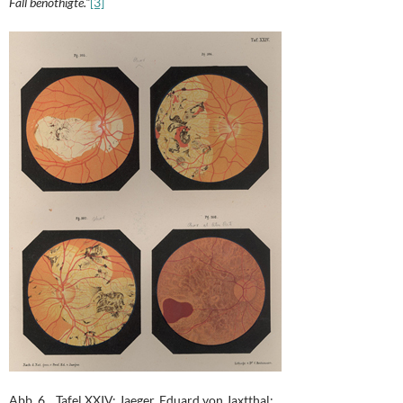
Fall benöthigte.“
[3]
Abb. 6 Tafel XXIV: Jaeger, Eduard von Jaxtthal: