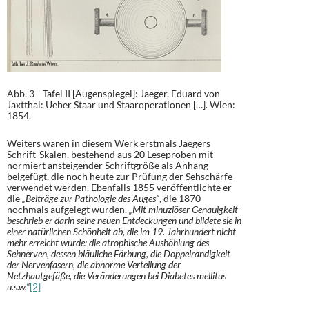
Abb. 3 Tafel II [Augenspiegel]: Jaeger, Eduard von
Jaxtthal: Ueber Staar und Staaroperationen […]. Wien:
1854.
Weiters waren in diesem Werk erstmals Jaegers
Schrift-Skalen, bestehend aus 20 Leseproben mit
normiert ansteigender Schriftgröße als Anhang
beigefügt, die noch heute zur Prüfung der Sehschärfe
verwendet werden. Ebenfalls 1855 veröffentlichte er
die
„Beiträge zur Pathologie des Auges“
, die 1870
nochmals aufgelegt wurden.
„Mit minuziöser Genauigkeit
beschrieb er darin seine neuen Entdeckungen und bildete sie in
einer natürlichen Schönheit ab, die im 19. Jahrhundert nicht
mehr erreicht wurde: die atrophische Aushöhlung des
Sehnerven, dessen bläuliche Färbung, die Doppelrandigkeit
der Nervenfasern, die abnorme Verteilung der
Netzhautgefäße, die Veränderungen bei Diabetes mellitus
u.s.w.“
[2]