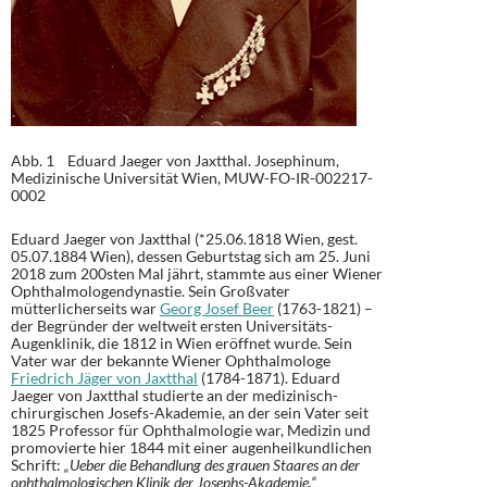
Abb. 1 Eduard Jaeger von Jaxtthal. Josephinum,
Medizinische Universität Wien, MUW-FO-IR-002217-
0002
Eduard Jaeger von Jaxtthal (*25.06.1818 Wien, gest.
05.07.1884 Wien), dessen Geburtstag sich am 25. Juni
2018 zum 200sten Mal jährt, stammte aus einer Wiener
Ophthalmologendynastie. Sein Großvater
mütterlicherseits war
Georg Josef Beer
(1763-1821) –
der Begründer der weltweit ersten Universitäts-
Augenklinik, die 1812 in Wien eröffnet wurde. Sein
Vater war der bekannte Wiener Ophthalmologe
Friedrich Jäger von Jaxtthal
(1784-1871). Eduard
Jaeger von Jaxtthal studierte an der medizinisch-
chirurgischen Josefs-Akademie, an der sein Vater seit
1825 Professor für Ophthalmologie war, Medizin und
promovierte hier 1844 mit einer augenheilkundlichen
Schrift:
„Ueber die Behandlung des grauen Staares an der
ophthalmologischen Klinik der Josephs-Akademie.“