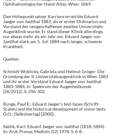
Ophthalmologischer Hand-Atlas. Wien: 1869.
Den Höhepunkt seiner Karriere erreichte Eduard
Jaeger von Jaxtthal 1883, als er erster Ordinarius und
Vorstand der neugeschaffenen zweiten Universitäts-
Augenklinik wurde. Er stand dieser Klinik allerdings
nur etwas mehr als ein Jahr vor. Eduard Jaeger von
Jaxtthal starb am 5. Juli 1884 nach langer, schwerer
Krankheit.
Quellen:
Schmidt-Wyklicky, Gabriela und Helmut Gröger: Die
Gründung der II. Universitätsaugenklinik in Wien 1883
und ihr erster Vorstand Eduard Jaeger von Jaxtthal
1883-1884. In: Spektrum der Augenheilkunde
(26/2012). S. 296-302.
Runge, Paul E.: Eduard Jaeger’s test-types (Schrift-
Scalen) and the historical development of vision tests.
O.O.: [Selbstverlag] [2000].
Sablik, Karl: Eduard Jaeger von Jaxtthal (1818-1884).
In: Arzt, Presse, Medizin (52) 1978. S. 6-8.