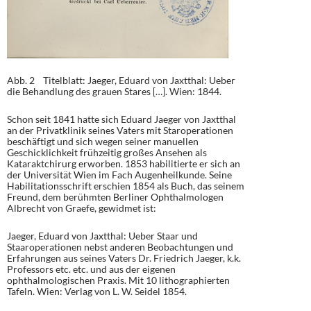
Abb. 2 Titelblatt: Jaeger, Eduard von Jaxtthal: Ueber
die Behandlung des grauen Stares […]. Wien: 1844.
Schon seit 1841 hatte sich Eduard Jaeger von Jaxtthal
an der Privatklinik seines Vaters mit Staroperationen
beschäftigt und sich wegen seiner manuellen
Geschicklichkeit frühzeitig großes Ansehen als
Kataraktchirurg erworben. 1853 habilitierte er sich an
der Universität Wien im Fach Augenheilkunde. Seine
Habilitationsschrift erschien 1854 als Buch, das seinem
Freund, dem berühmten Berliner Ophthalmologen
Albrecht von Graefe, gewidmet ist:
Jaeger, Eduard von Jaxtthal: Ueber Staar und
Staaroperationen nebst anderen Beobachtungen und
Erfahrungen aus seines Vaters Dr. Friedrich Jaeger, k.k.
Professors etc. etc. und aus der eigenen
ophthalmologischen Praxis. Mit 10 lithographierten
Tafeln. Wien: Verlag von L. W. Seidel 1854.