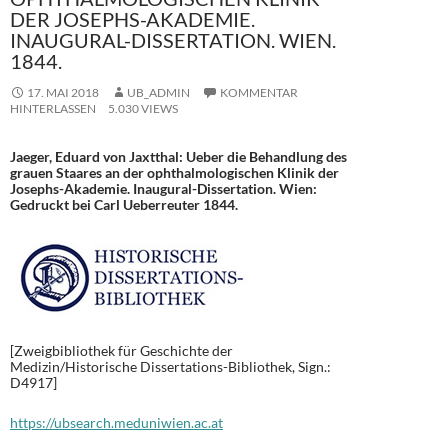
DER JOSEPHS-AKADEMIE.
INAUGURAL-DISSERTATION. WIEN.
1844.
17. MAI 2018
UB_ADMIN
KOMMENTAR
HINTERLASSEN
5.030 VIEWS
Jaeger, Eduard von Jaxtthal: Ueber die Behandlung des
grauen Staares an der ophthalmologischen Klinik der
Josephs-Akademie. Inaugural-Dissertation. Wien:
Gedruckt bei Carl Ueberreuter 1844.
[Zweigbibliothek für Geschichte der
Medizin/Historische Dissertations-Bibliothek, Sign.:
D4917]
https://ubsearch.meduniwien.ac.at