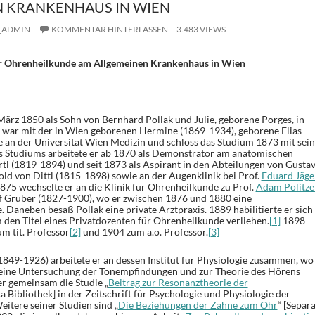
 KRANKENHAUS IN WIEN
_ADMIN
KOMMENTAR HINTERLASSEN
3.483 VIEWS
für Ohrenheilkunde am Allgemeinen Krankenhaus in Wien
März 1850 als Sohn von Bernhard Pollak und Julie, geborene Porges, in
 war mit der in Wien geborenen Hermine (1869-1934), geborene Elias
te an der Universität Wien Medizin und schloss das Studium 1873 mit sei
 Studiums arbeitete er ab 1870 als Demonstrator am anatomischen
yrtl (1819-1894) und seit 1873 als Aspirant in den Abteilungen von Gusta
ld von Dittl (1815-1898) sowie an der Augenklinik bei Prof.
Eduard Jäge
875 wechselte er an die Klinik für Ohrenheilkunde zu Prof.
Adam Politze
f Gruber (1827-1900), wo er zwischen 1876 und 1880 eine
e. Daneben besaß Pollak eine private Arztpraxis. 1889 habilitierte er sich
 den Titel eines Privatdozenten für Ohrenheilkunde verliehen.
[1]
1898
m tit. Professor
[2]
und 1904 zum a.o. Professor.
[3]
1849-1926) arbeitete er an dessen Institut für Physiologie zusammen, wo
 eine Untersuchung der Tonempfindungen und zur Theorie des Hörens
r gemeinsam die Studie „
Beitrag zur Resonanztheorie der
ta Bibliothek] in der Zeitschrift für Psychologie und Physiologie der
eitere seiner Studien sind „
Die Beziehungen der Zähne zum Ohr
“ [Separ