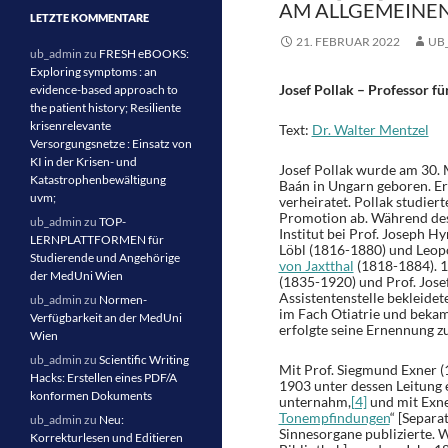
AM ALLGEMEINEN
LETZTE KOMMENTARE
21. FEBRUAR 2022
UB
ub_admin
zu
FRESH eBOOKS:
Exploring symptoms : an
Josef Pollak – Professor 
evidence-based approach to
the patient history; Resiliente
krisenrelevante
Text:
Dr. Walter Mentzel
Versorgungsnetze : Einsatz von
KI in der Krisen- und
Josef Pollak wurde am 30. 
Katastrophenbewältigung
Baán in Ungarn geboren. Er
uvm;
verheiratet. Pollak studier
Promotion ab. Während des
ub_admin
zu
TOP-
Institut bei Prof. Joseph H
LERNPLATTFORMEN für
Löbl (1816-1880) und Leopo
Studierende und Angehörige
von Jaxtthal
(1818-1884). 1
der MedUni Wien
(1835-1920) und Prof. Jose
Assistentenstelle bekleidet
ub_admin
zu
Normen-
im Fach Otiatrie und bekam
Verfügbarkeit an der MedUni
erfolgte seine Ernennung zu
Wien
ub_admin
zu
Scientific Writing
Mit Prof. Siegmund Exner (
Hacks: Erstellen eines PDF/A
1903 unter dessen Leitung
konformen Dokuments
unternahm,
[4]
und mit Exne
Tonempfindungen
“ [Separa
ub_admin
zu
Neu:
Sinnesorgane publizierte. W
Korrekturlesen und Editieren