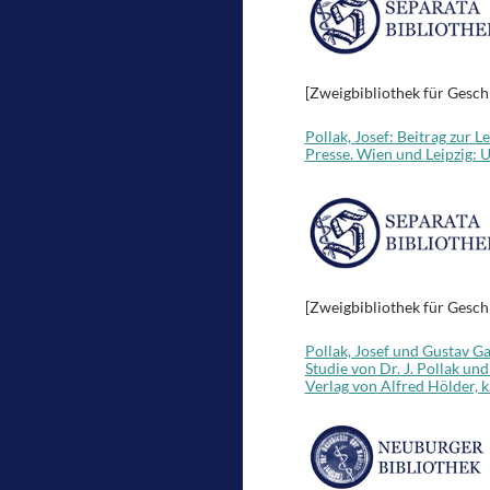
[Zweigbibliothek für Gesch
Pollak, Josef: Beitrag zur
Presse. Wien und Leipzig:
[Zweigbibliothek für Gesch
Pollak, Josef und Gustav G
Studie von Dr. J. Pollak un
Verlag von Alfred Hölder, 