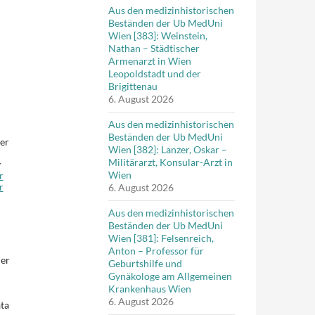
Aus den medizinhistorischen
Beständen der Ub MedUni
Wien [383]: Weinstein,
Nathan – Städtischer
Armenarzt in Wien
Leopoldstadt und der
Brigittenau
6. August 2026
Aus den medizinhistorischen
Beständen der Ub MedUni
ner
Wien [382]: Lanzer, Oskar –
Militärarzt, Konsular-Arzt in
v
Wien
r
r
6. August 2026
Aus den medizinhistorischen
Beständen der Ub MedUni
Wien [381]: Felsenreich,
Anton – Professor für
 er
Geburtshilfe und
Gynäkologe am Allgemeinen
Krankenhaus Wien
6. August 2026
ata