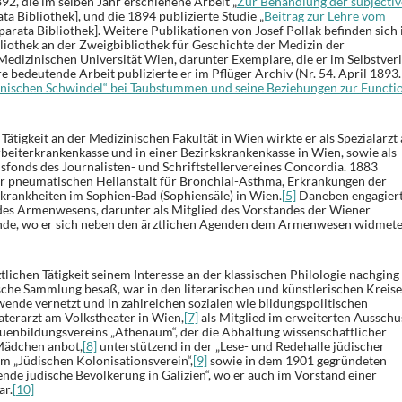
92, die im selben Jahr erschienene Arbeit „
Zur Behandlung der subjecti
ata Bibliothek], und die 1894 publizierte Studie „
Beitrag zur Lehre vom
eparata Bibliothek]. Weitere Publikationen von Josef Pollak befinden sich
iothek an der Zweigbibliothek für Geschichte der Medizin der
Medizinischen Universität Wien, darunter Exemplare, die er im Selbstver
re bedeutende Arbeit publizierte er im Pflüger Archiv (Nr. 54. April 1893. 
anischen Schwindel“ bei Taubstummen und seine Beziehungen zur Functi
Tätigkeit an der Medizinischen Fakultät in Wien wirkte er als Spezialarzt
eiterkrankenkasse und in einer Bezirkskrankenkasse in Wien, sowie als
sfonds des Journalisten- und Schriftstellervereines Concordia. 1883
er pneumatischen Heilanstalt für Bronchial-Asthma, Erkrankungen der
ankheiten im Sophien-Bad (Sophiensäle) in Wien.
[5]
Daneben engagier
des Armenwesens, darunter als Mitglied des Vorstandes der Wiener
inde, wo er sich neben den ärztlichen Agenden dem Armenwesen widmete
ztlichen Tätigkeit seinem Interesse an der klassischen Philologie nachging
che Sammlung besaß, war in den literarischen und künstlerischen Kreis
nde vernetzt und in zahlreichen sozialen wie bildungspolitischen
aterarzt am Volkstheater in Wien,
[7]
als Mitglied im erweiterten Ausschu
uenbildungsvereins „Athenäum“, der die Abhaltung wissenschaftlicher
Mädchen anbot,
[8]
unterstützend in der „Lese- und Redehalle jüdischer
m „Jüdischen Kolonisationsverein“,
[9]
sowie in dem 1901 gegründeten
dende jüdische Bevölkerung in Galizien“, wo er auch im Vorstand einer
ar.
[10]