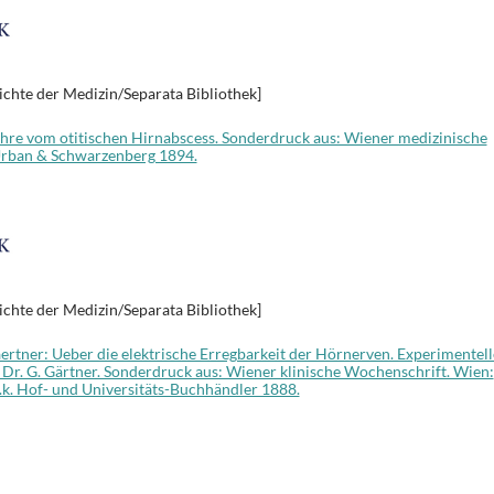
ichte der Medizin/Separata Bibliothek]
 Lehre vom otitischen Hirnabscess. Sonderdruck aus: Wiener medizinische
 Urban & Schwarzenberg 1894.
ichte der Medizin/Separata Bibliothek]
aertner: Ueber die elektrische Erregbarkeit der Hörnerven. Experimentell
d Dr. G. Gärtner. Sonderdruck aus: Wiener klinische Wochenschrift. Wien:
k.k. Hof- und Universitäts-Buchhändler 1888.