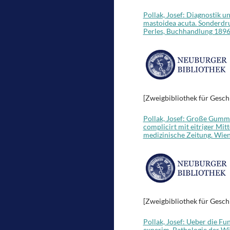
Pollak, Josef: Diagnostik 
mastoidea acuta. Sonderdru
Perles, Buchhandlung 1896
[Zweigbibliothek für Gesch
Pollak, Josef: Große Gumm
complicirt mit eitriger Mi
medizinische Zeitung. Wien
[Zweigbibliothek für Gesch
Pollak, Josef: Ueber die Fu
experim. Pathologie der Wi