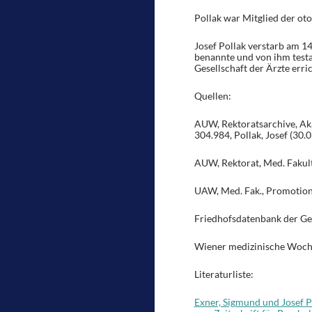
Pollak war Mitglied der oto
Josef Pollak verstarb am 1
benannte und von ihm testa
Gesellschaft der Ärzte erric
Quellen:
AUW, Rektoratsarchive, Aka
304.984, Pollak, Josef (30
AUW, Rektorat, Med. Fakult
UAW, Med. Fak., Promotions
Friedhofsdatenbank der Ge
Wiener medizinische Wochen
Literaturliste:
Exner, Sigmund und Josef P