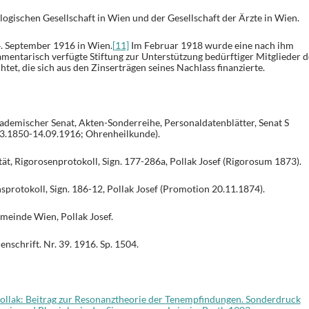
logischen Gesellschaft in Wien und der Gesellschaft der Ärzte in Wien.
4. September 1916 in Wien.
[11]
Im Februar 1918 wurde eine nach ihm
mentarisch verfügte Stiftung zur Unterstützung bedürftiger Mitglieder d
htet, die sich aus den Zinserträgen seines Nachlass finanzierte.
demischer Senat, Akten-Sonderreihe, Personaldatenblätter, Senat S
.03.1850-14.09.1916; Ohrenheilkunde).
ät, Rigorosenprotokoll, Sign. 177-286a, Pollak Josef (Rigorosum 1873).
protokoll, Sign. 186-12, Pollak Josef (Promotion 20.11.1874).
meinde Wien, Pollak Josef.
schrift. Nr. 39. 1916. Sp. 1504.
ollak: Beitrag zur Resonanztheorie der Tenempfindungen. Sonderdruck