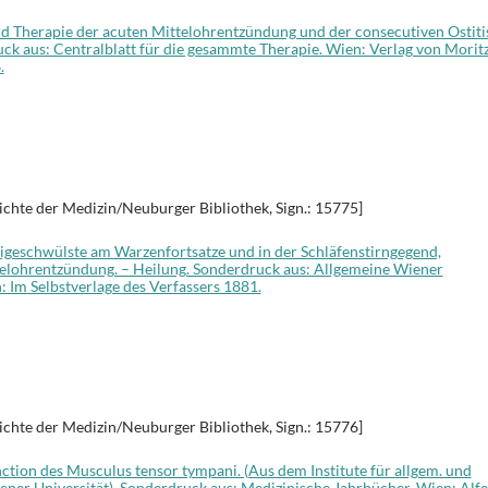
und Therapie der acuten Mittelohrentzündung und der consecutiven Ostiti
ck aus: Centralblatt für die gesammte Therapie. Wien: Verlag von Morit
.
ichte der Medizin/Neuburger Bibliothek, Sign.: 15775]
igeschwülste am Warzenfortsatze und in der Schläfenstirngegend,
ttelohrentzündung. – Heilung. Sonderdruck aus: Allgemeine Wiener
: Im Selbstverlage des Verfassers 1881.
ichte der Medizin/Neuburger Bibliothek, Sign.: 15776]
nction des Musculus tensor tympani. (Aus dem Institute für allgem. und
ener Universität). Sonderdruck aus: Medizinische Jahrbücher. Wien: Alf