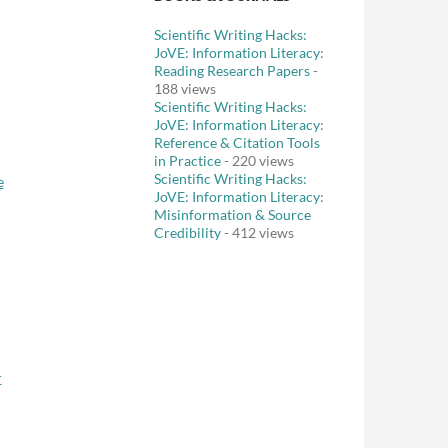
Scientific Writing Hacks:
JoVE: Information Literacy:
Reading Research Papers
-
188 views
Scientific Writing Hacks:
JoVE: Information Literacy:
Reference & Citation Tools
in Practice
- 220 views
Scientific Writing Hacks:
e
JoVE: Information Literacy:
Misinformation & Source
Credibility
- 412 views
r