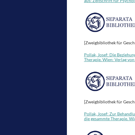
aus: Zeitschrift für Psycho
[Zweigbibliothek für Gesch
Pollak, Josef: Die Beziehu
Therapie. Wien: Verlag von
[Zweigbibliothek für Gesch
Pollak, Josef: Zur Behandl
die gesammte Therapie. Wie