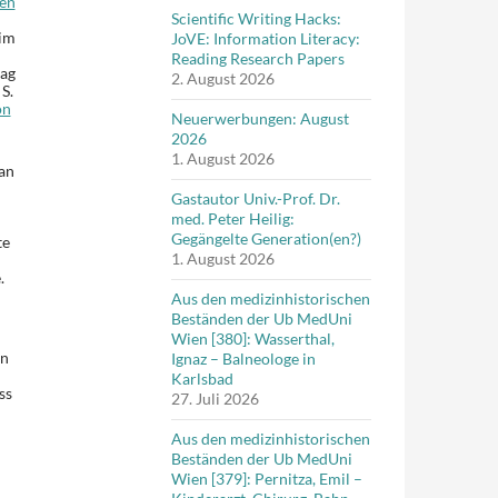
ven
Scientific Writing Hacks:
 im
JoVE: Information Literacy:
Reading Research Papers
lag
2. August 2026
S.
on
Neuerwerbungen: August
2026
1. August 2026
 an
Gastautor Univ.-Prof. Dr.
med. Peter Heilig:
Gegängelte Generation(en?)
te
1. August 2026
.
Aus den medizinhistorischen
Beständen der Ub MedUni
Wien [380]: Wasserthal,
en
Ignaz – Balneologe in
Karlsbad
ss
27. Juli 2026
Aus den medizinhistorischen
Beständen der Ub MedUni
Wien [379]: Pernitza, Emil –