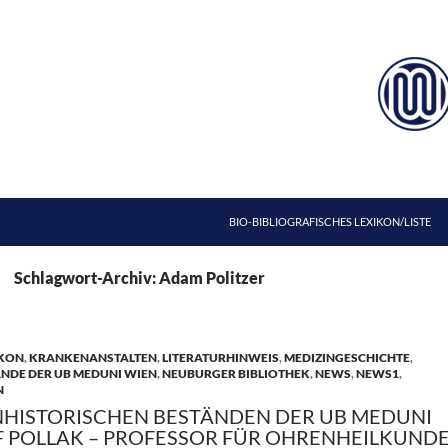
ZUM INHALT SPRINGEN
BIO-BIBLIOGRAFISCHES LEXIKON/LISTE
Schlagwort-Archiv: Adam Politzer
IKON
,
KRANKENANSTALTEN
,
LITERATURHINWEIS
,
MEDIZINGESCHICHTE
,
ÄNDE DER UB MEDUNI WIEN
,
NEUBURGER BIBLIOTHEK
,
NEWS
,
NEWS1
,
N
NHISTORISCHEN BESTÄNDEN DER UB MEDUNI
EF POLLAK – PROFESSOR FÜR OHRENHEILKUND