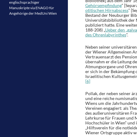
Bibliothek] aus dem Jahr 18
englischsprachiger
Gehörsempfindung
“ [Separ
Manuskripte via ENAGO für
otitischen Hirnabscess
“ [S
Angehörige der MedUni Wien
Bestand der Neuburger Bibl
Universitätsbibliothek der 
publiziert hatte. Eine weite
188-208) „
Ueber den „galv
des Ohrenlabyrinthes
“.
Neben seiner universitären 
der Wiener Allgemeinen Arb
Vertrauensarzt des Pension
übernahm er die Leitung d
Atmungsorgane und Ohrenkr
er sich in der Bekämpfung 
Israelitischen Kultusgeme
[6]
Pollak, der neben seiner är
und eine reiche numismatis
Wiens um die Jahrhundertwe
Vereinen engagiert: als The
des außeruniversitären Fra
Lehrkurse für Frauen und 
Hochschüler in Wien“ und i
„Hilfsverein für die notlei
Wiener Ortsgruppe aktiv w