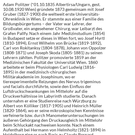
Adam Politzer (*01.10.1835 Albertirsa/Ungarn, gest.
10.08.1920 Wien) gründete 1873 gemeinsam mit Josef
Gruber (1827-1900) die weltweit erste Universitäts-
Ohrenklinik in Wien. Er stammte aus einer Familie des
Bildungsbürgertums – der Vater war Lehrer, der
Großvater, ein angesehener Chirurg, war Leibarzt des
Grafen Pallfy. Nach einem Jahr Medizinstudium (1854)
in Budapest setze er dieses in Wien fort, wo Josef Hyrtl
(1810-1894), Ernst Wilhelm von Brücke (1819-1892),
Carl von Rokitanksy (1804-1878), Johann von Oppolzer
(1808-1871) und Joseph Skoda (1805-1881) zu seinen
Lehrern zählten. Politzer promovierte 1859 an der
Medizinischen Fakultät der Universität Wien. 1860
arbeitete er beim Physiologen Carl Ludwig (1816-
1895) in der medizinisch-chirurgischen
Militärakademie im Josephinum, wo er
tierexperimentelle Reizungen des Nervus trigeminus
und facialis durchführte, sowie den Einfluss der
Luftdruckschwankungen im Mittelohr auf die
Druckverhältnisse im Labyrinth studierte. Danach
unternahm er eine Studienreise nach Würzburg zu
Albert von Kölliker (1817-1905) und Heinrich Müller
(1820-1864), wo er seine mikroskopischen Kenntnisse
verfeinerte bzw. durch Manometeruntersuchungen im
äußeren Gehörgang den Druckausgleich im Mittelohr
beim Schluckakt nachweisen konnte. Nach einem
Aufenthalt bei Hermann von Helmholtz (1821-1894) in
Heidelberg ging er nach Paris zu Claude Bernard