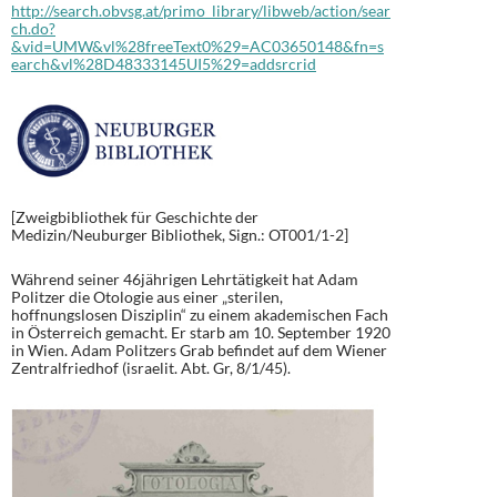
http://search.obvsg.at/primo_library/libweb/action/sear
ch.do?
&vid=UMW&vl%28freeText0%29=AC03650148&fn=s
earch&vl%28D48333145UI5%29=addsrcrid
[Zweigbibliothek für Geschichte der
Medizin/Neuburger Bibliothek, Sign.: OT001/1-2]
Während seiner 46jährigen Lehrtätigkeit hat Adam
Politzer die Otologie aus einer „sterilen,
hoffnungslosen Disziplin“ zu einem akademischen Fach
in Österreich gemacht. Er starb am 10. September 1920
in Wien. Adam Politzers Grab befindet auf dem Wiener
Zentralfriedhof (israelit. Abt. Gr, 8/1/45).