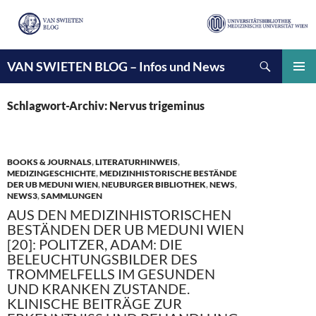
Suchen
VAN SWIETEN BLOG – Infos und News
ZUM
INHALT
PRIMÄ
SPRINGEN
MENÜ
Schlagwort-Archiv: Nervus trigeminus
BOOKS & JOURNALS
,
LITERATURHINWEIS
,
MEDIZINGESCHICHTE
,
MEDIZINHISTORISCHE BESTÄNDE
DER UB MEDUNI WIEN
,
NEUBURGER BIBLIOTHEK
,
NEWS
,
NEWS3
,
SAMMLUNGEN
AUS DEN MEDIZINHISTORISCHEN
BESTÄNDEN DER UB MEDUNI WIEN
[20]: POLITZER, ADAM: DIE
BELEUCHTUNGSBILDER DES
TROMMELFELLS IM GESUNDEN
UND KRANKEN ZUSTANDE.
KLINISCHE BEITRÄGE ZUR