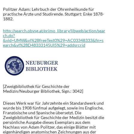
Politzer Adam: Lehrbuch der Ohrenheilkunde für
practische Ärzte und Studirende. Stuttgart: Enke 1878-
1882.
http://search.obvsg.at/primo_library/libweb/action/sear
ch.do?
&vid=UMW&vl%28freeText0%29=AC03348333&fn=s
earch&vl%28D48333145UI5%29=addsrcrid
[Zweigbibliothek für Geschichte der
Medizin/Neuburger Bibliothek, Sign.: 3042]
Dieses Werk war für Jahrzehnte ein Standardwerk und
wurde bis 1908 fünfmal aufgelegt, sowie ins Englische,
Französische und Spanische übersetzt. Die
Zweigbibliothek für Geschichte der Medizin besitzt die
persönliche Ausgabe dieses Exemplars aus dem
Nachlass von Adam Politzer, das einige Blätter mit
eigenhändigen anatomischen Zeichnungen aus der