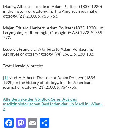
Mudry, Albert: The role of Adam Politzer (1835-1920)
in the history of otology. In: The American journal of
otology. (21) 2000. S. 753-763.
Majer, Eduard Herbert: Adam Politzer (1835-1920). In:
Laryngologie, Rhinologie, Otologie. (57/8) 1978. S. 769-
772.
Lederer, Francis L.: A tribute to Adam Politzer. In:
Archives of otolaryngology. (74) 1961. S. 130-133.
Text: Harald Albrecht
[1]
Mudry, Albert: The role of Adam Politzer (1835-
1920) in the history of otology. In: The American
journal of otology. (21) 2000. S. 754-755.
Alle Beiträge der VS-Blog-Serie: Aus den
medizinhistorischen Beständen der Ub MedUni Wien–
>
F
M
E
T
ac
as
m
ei