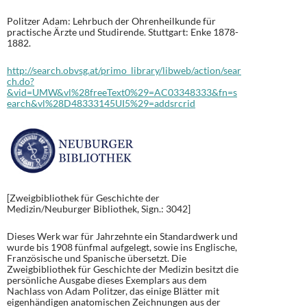
Politzer Adam: Lehrbuch der Ohrenheilkunde für
practische Ärzte und Studirende. Stuttgart: Enke 1878-
1882.
http://search.obvsg.at/primo_library/libweb/action/sear
ch.do?
&vid=UMW&vl%28freeText0%29=AC03348333&fn=s
earch&vl%28D48333145UI5%29=addsrcrid
[Zweigbibliothek für Geschichte der
Medizin/Neuburger Bibliothek, Sign.: 3042]
Dieses Werk war für Jahrzehnte ein Standardwerk und
wurde bis 1908 fünfmal aufgelegt, sowie ins Englische,
Französische und Spanische übersetzt. Die
Zweigbibliothek für Geschichte der Medizin besitzt die
persönliche Ausgabe dieses Exemplars aus dem
Nachlass von Adam Politzer, das einige Blätter mit
eigenhändigen anatomischen Zeichnungen aus der