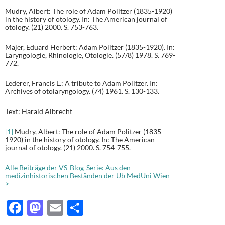
Mudry, Albert: The role of Adam Politzer (1835-1920)
in the history of otology. In: The American journal of
otology. (21) 2000. S. 753-763.
Majer, Eduard Herbert: Adam Politzer (1835-1920). In:
Laryngologie, Rhinologie, Otologie. (57/8) 1978. S. 769-
772.
Lederer, Francis L.: A tribute to Adam Politzer. In:
Archives of otolaryngology. (74) 1961. S. 130-133.
Text: Harald Albrecht
[1]
Mudry, Albert: The role of Adam Politzer (1835-
1920) in the history of otology. In: The American
journal of otology. (21) 2000. S. 754-755.
Alle Beiträge der VS-Blog-Serie: Aus den
medizinhistorischen Beständen der Ub MedUni Wien–
>
F
M
E
T
ac
as
m
ei