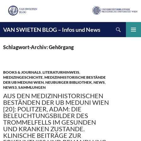
Suchen
VAN SWIETEN BLOG – Infos und News
ZUM
INHALT
PRIMÄ
SPRINGEN
MENÜ
Schlagwort-Archiv: Gehörgang
BOOKS & JOURNALS
,
LITERATURHINWEIS
,
MEDIZINGESCHICHTE
,
MEDIZINHISTORISCHE BESTÄNDE
DER UB MEDUNI WIEN
,
NEUBURGER BIBLIOTHEK
,
NEWS
,
NEWS3
,
SAMMLUNGEN
AUS DEN MEDIZINHISTORISCHEN
BESTÄNDEN DER UB MEDUNI WIEN
[20]: POLITZER, ADAM: DIE
BELEUCHTUNGSBILDER DES
TROMMELFELLS IM GESUNDEN
UND KRANKEN ZUSTANDE.
KLINISCHE BEITRÄGE ZUR