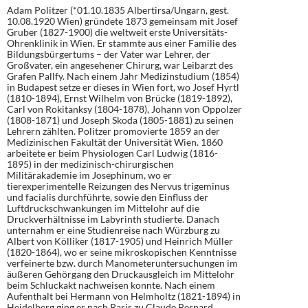
Adam Politzer (*01.10.1835 Albertirsa/Ungarn, gest.
10.08.1920 Wien) gründete 1873 gemeinsam mit Josef
Gruber (1827-1900) die weltweit erste Universitäts-
Ohrenklinik in Wien. Er stammte aus einer Familie des
Bildungsbürgertums – der Vater war Lehrer, der
Großvater, ein angesehener Chirurg, war Leibarzt des
Grafen Pallfy. Nach einem Jahr Medizinstudium (1854)
in Budapest setze er dieses in Wien fort, wo Josef Hyrtl
(1810-1894), Ernst Wilhelm von Brücke (1819-1892),
Carl von Rokitanksy (1804-1878), Johann von Oppolzer
(1808-1871) und Joseph Skoda (1805-1881) zu seinen
Lehrern zählten. Politzer promovierte 1859 an der
Medizinischen Fakultät der Universität Wien. 1860
arbeitete er beim Physiologen Carl Ludwig (1816-
1895) in der medizinisch-chirurgischen
Militärakademie im Josephinum, wo er
tierexperimentelle Reizungen des Nervus trigeminus
und facialis durchführte, sowie den Einfluss der
Luftdruckschwankungen im Mittelohr auf die
Druckverhältnisse im Labyrinth studierte. Danach
unternahm er eine Studienreise nach Würzburg zu
Albert von Kölliker (1817-1905) und Heinrich Müller
(1820-1864), wo er seine mikroskopischen Kenntnisse
verfeinerte bzw. durch Manometeruntersuchungen im
äußeren Gehörgang den Druckausgleich im Mittelohr
beim Schluckakt nachweisen konnte. Nach einem
Aufenthalt bei Hermann von Helmholtz (1821-1894) in
Heidelberg ging er nach Paris zu Claude Bernard