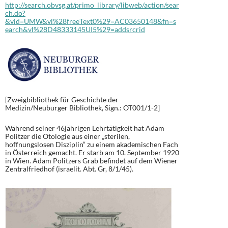
http://search.obvsg.at/primo_library/libweb/action/sear
ch.do?
&vid=UMW&vl%28freeText0%29=AC03650148&fn=s
earch&vl%28D48333145UI5%29=addsrcrid
[Zweigbibliothek für Geschichte der
Medizin/Neuburger Bibliothek, Sign.: OT001/1-2]
Während seiner 46jährigen Lehrtätigkeit hat Adam
Politzer die Otologie aus einer „sterilen,
hoffnungslosen Disziplin“ zu einem akademischen Fach
in Österreich gemacht. Er starb am 10. September 1920
in Wien. Adam Politzers Grab befindet auf dem Wiener
Zentralfriedhof (israelit. Abt. Gr, 8/1/45).