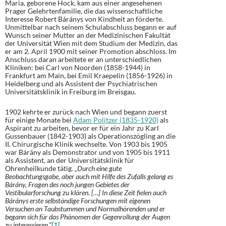
Maria, geborene Hock, kam aus einer angesehenen
Prager Gelehrtenfamilie, die das wissenschaftliche
Interesse Robert Báránys von Kindheit an förderte.
Unmittelbar nach seinem Schulabschluss begann er auf
Wunsch seiner Mutter an der Medizinischen Fakultät
der Universität Wien mit dem Studium der Medizin, das
er am 2. April 1900 mit seiner Promotion abschloss. Im
Anschluss daran arbeitete er an unterschiedlichen
Kliniken: bei Carl von Noorden (1858-1944) in
Frankfurt am Main, bei Emil Kraepelin (1856-1926) in
Heidelberg und als Assistent der Psychiatrischen
Universitätsklinik in Freiburg im Breisgau.
1902 kehrte er zurück nach Wien und begann zuerst
für einige Monate bei
Adam Politzer (1835-1920)
als
Aspirant zu arbeiten, bevor er für ein Jahr zu Karl
Gussenbauer (1842-1903) als Operationszögling an die
II. Chirurgische Klinik wechselte. Von 1903 bis 1905
war Bárány als Demonstrator und von 1905 bis 1911
als Assistent, an der Universitätsklinik für
Ohrenheilkunde tätig.
„Durch eine gute
Beobachtungsgabe, aber auch mit Hilfe des Zufalls gelang es
Bárány, Fragen des noch jungen Gebietes der
Vestibularforschung zu klären. […] In diese Zeit fielen auch
Báránys erste selbständige Forschungen mit eigenen
Versuchen an Taubstummen und Normalhörenden und er
begann sich für das Phänomen der Gegenrollung der Augen
zu interessieren.“
[1]