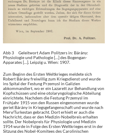
Abb 3 Geleitwort Adam Politzers in: Bárány:
Physiologie und Pathologie […] des Bogengan-
Apparates […]. Leipzig u. Wien: 1907.
Zum Beginn des Ersten Weltkrieges meldete sich
Robert Bárány freiwillig zum Kriegsdienst und wurde
ins Spital der Festung Przemysl in Galizien
abkommandiert, wo er ein Lazarett zur Behandlung von
Kopfschüssen und eine otolaryngologische Abteilung
einrichtete. Nachdem die Festung Przemysl im
Frühjahr 1915 von den Russen eingenommen wurde
geriet Bárány in Kriegsgefangenschaft und wurde nach
Merv/Turkestan gebracht. Dort erhielt er auch die
Nachricht, dass er den Medizin-Nobelbreis erhalten
sollte. Der Nobelpreis für Physiologie und Medizin
1914 wurde in Folge des Ersten Weltkrieges erst in der
Sitzung des Nobel-Komitees des Carolinischen