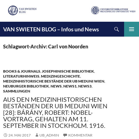
Suchen
VAN SWIETEN BLOG – Infos und News
ZUM
INHALT
PRIMÄ
SPRINGEN
MENÜ
Schlagwort-Archiv: Carl von Noorden
BOOKS & JOURNALS
,
JOSEPHINISCHE BIBLIOTHEK
,
LITERATURHINWEIS
,
MEDIZINGESCHICHTE
,
MEDIZINHISTORISCHE BESTÄNDE DER UB MEDUNI WIEN
,
NEUBURGER BIBLIOTHEK
,
NEWS
,
NEWS1
,
NEWS3
,
SAMMLUNGEN
AUS DEN MEDIZINHISTORISCHEN
BESTÄNDEN DER UB MEDUNI WIEN
[28]: BÁRÁNY, ROBERT: NOBEL-
VORTRAG, GEHALTEN AM 11.
SEPTEMBER IN STOCKHOLM. 1916.
24. MAI 2017
UB_ADMIN
KOMMENTAR