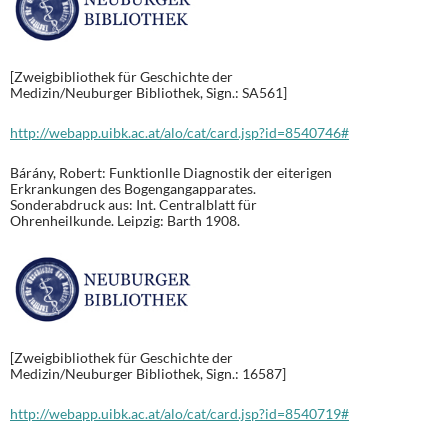
[Zweigbibliothek für Geschichte der
Medizin/Neuburger Bibliothek, Sign.: SA561]
http://webapp.uibk.ac.at/alo/cat/card.jsp?id=8540746#
Bárány, Robert: Funktionlle Diagnostik der eiterigen
Erkrankungen des Bogengangapparates.
Sonderabdruck aus: Int. Centralblatt für
Ohrenheilkunde. Leipzig: Barth 1908.
[Zweigbibliothek für Geschichte der
Medizin/Neuburger Bibliothek, Sign.: 16587]
http://webapp.uibk.ac.at/alo/cat/card.jsp?id=8540719#