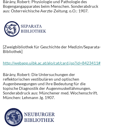
Bárány, Robert: Physiologie und Pathologie des
Bogengangapparates beim Menschen. Sonderabdruck
aus: Österreichische Aerzte-Zeitung. o.O.: 1907.
[Zweigbibliothek für Geschichte der Medizin/Separata-
Bibliothek]
http://webapp.uibk.ac.at/alo/cat/card.jsp?id=8423411#
Bárány, Robert: Die Untersuchungen der
reflektorischen vestibulären und optischen
Augenbewegungen und ihre Bedeutung für die
topische Diagnostik der Augenmuskellähmungen.
Sonderabdruck aus: Münchener med. Wochenschrift.
München: Lehmann Jg. 1907.