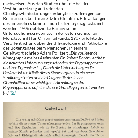
nachweisen. Aus den Studien über die bei der
Vestibularreizung auftretenden
Gleichgewichtsstörungen erlangte er zudem genaue
Kenntnisse über ihren Sitz im Kleinhirn. Erkrankungen
des Innenohres konnten nun frühzeitig diagnostiziert
werden. 1906 publizierte Bárány seine
Untersuchungsergebnisse in der österreichischen
Monatsschrift für Ohrenheilkunde, 1907 erfolgte die
Veröffentlichung über die „Physiologie und Pathologie
des Bogenganges beim Menschen“. In seinem
Geleitwort schrieb Adam Politzer:
„Die vorliegende
Monographie meines Assistenten Dr. Robert Bárány enthält
die neuesten Untersuchungsmethoden des Bogenapparates
und ihre Ergebnisse […] Durch die Untersuchungen Dr.
Báránys ist die Klinik dieses Sinnesorganes in ein neues
Stadium getreten und die Diagnostik der in der
Ohrenheilkunde so wichtigen Erkrankungen des
Bogenapparates auf eine sichere Grundlage gestellt worden
[…].“
[2]