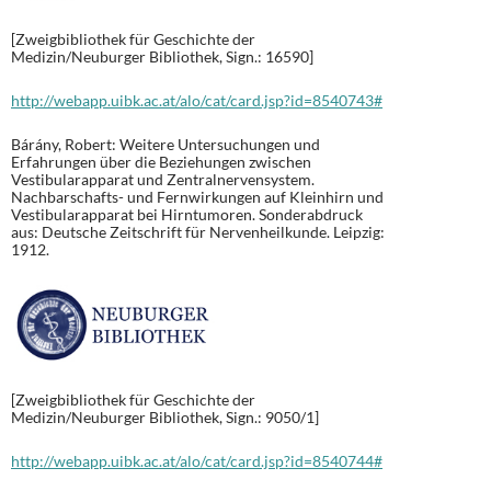
[Zweigbibliothek für Geschichte der
Medizin/Neuburger Bibliothek, Sign.: 16590]
http://webapp.uibk.ac.at/alo/cat/card.jsp?id=8540743#
Bárány, Robert: Weitere Untersuchungen und
Erfahrungen über die Beziehungen zwischen
Vestibularapparat und Zentralnervensystem.
Nachbarschafts- und Fernwirkungen auf Kleinhirn und
Vestibularapparat bei Hirntumoren. Sonderabdruck
aus: Deutsche Zeitschrift für Nervenheilkunde. Leipzig:
1912.
[Zweigbibliothek für Geschichte der
Medizin/Neuburger Bibliothek, Sign.: 9050/1]
http://webapp.uibk.ac.at/alo/cat/card.jsp?id=8540744#