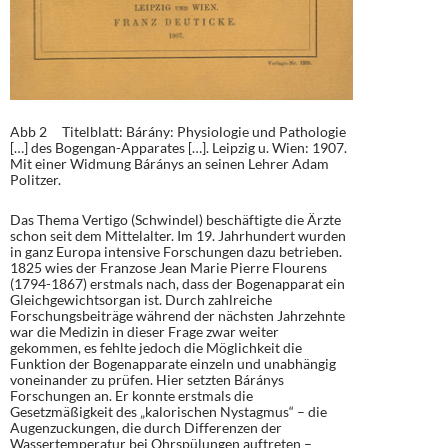
Abb 2 Titelblatt: Bárány: Physiologie und Pathologie
[…] des Bogengan-Apparates […]. Leipzig u. Wien: 1907.
Mit einer Widmung Báránys an seinen Lehrer Adam
Politzer.
Das Thema Vertigo (Schwindel) beschäftigte die Ärzte
schon seit dem Mittelalter. Im 19. Jahrhundert wurden
in ganz Europa intensive Forschungen dazu betrieben.
1825 wies der Franzose Jean Marie Pierre Flourens
(1794-1867) erstmals nach, dass der Bogenapparat ein
Gleichgewichtsorgan ist. Durch zahlreiche
Forschungsbeiträge während der nächsten Jahrzehnte
war die Medizin in dieser Frage zwar weiter
gekommen, es fehlte jedoch die Möglichkeit die
Funktion der Bogenapparate einzeln und unabhängig
voneinander zu prüfen. Hier setzten Báránys
Forschungen an. Er konnte erstmals die
Gesetzmäßigkeit des „kalorischen Nystagmus“ – die
Augenzuckungen, die durch Differenzen der
Wassertemperatur bei Ohrspülungen auftreten –