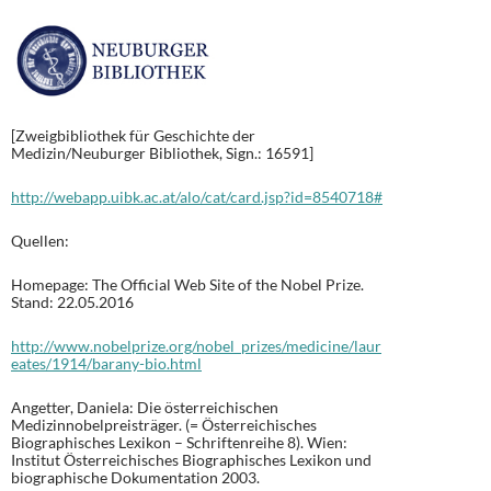
[Zweigbibliothek für Geschichte der
Medizin/Neuburger Bibliothek, Sign.: 16591]
http://webapp.uibk.ac.at/alo/cat/card.jsp?id=8540718#
Quellen:
Homepage: The Official Web Site of the Nobel Prize.
Stand: 22.05.2016
http://www.nobelprize.org/nobel_prizes/medicine/laur
eates/1914/barany-bio.html
Angetter, Daniela: Die österreichischen
Medizinnobelpreisträger. (= Österreichisches
Biographisches Lexikon – Schriftenreihe 8). Wien:
Institut Österreichisches Biographisches Lexikon und
biographische Dokumentation 2003.