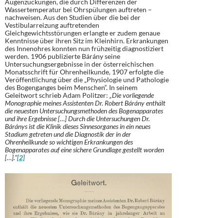
Augenzuckungen, die durch Differenzen der
Wassertemperatur bei Ohrspülungen auftreten –
nachweisen. Aus den Studien über die bei der
Vestibularreizung auftretenden
Gleichgewichtsstörungen erlangte er zudem genaue
Kenntnisse über ihren Sitz im Kleinhirn. Erkrankungen
des Innenohres konnten nun frühzeitig diagnostiziert
werden. 1906 publizierte Bárány seine
Untersuchungsergebnisse in der österreichischen
Monatsschrift für Ohrenheilkunde, 1907 erfolgte die
Veröffentlichung über die „Physiologie und Pathologie
des Bogenganges beim Menschen“. In seinem
Geleitwort schrieb Adam Politzer:
„Die vorliegende
Monographie meines Assistenten Dr. Robert Bárány enthält
die neuesten Untersuchungsmethoden des Bogenapparates
und ihre Ergebnisse […] Durch die Untersuchungen Dr.
Báránys ist die Klinik dieses Sinnesorganes in ein neues
Stadium getreten und die Diagnostik der in der
Ohrenheilkunde so wichtigen Erkrankungen des
Bogenapparates auf eine sichere Grundlage gestellt worden
[…].“
[2]