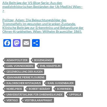
Alle Beiträge der VS-Blog-Serie: Aus den
medizinhistorischen Beständen der Ub MedUni Wien–
>
Politzer, Adam: Die Beleuchtungsbilder des
Trommelfells im gesunden und kranken Zustande.
Klinische Beiträge zur Erkenntniss und Behandlung der
Ohren-Krankheiten. Wien: Wilhelm Braumüller 1865.
F
M
E
T
ac
as
m
ei
e
to
ail
le
ADAM POLITZER
BOGENGÄNGE
b
d
n
CARL VON NOORDEN
EMIL KRAEPELIN
o
o
GEGENROLLUNG DER AUGEN
JEAN MARIE PIERRE FLOURENS
o
n
KALORISCHER NYSTAGMUS
KARL GUSSENBAUER
k
NOBELPREIS
ROBERT BÁRÁNY
SCHWINDEL
UNIVERSITÄTSKLINIK FÜR OHRENHEILKUNDE
UPPSALA
VERTIGO
VESTIBULARAPPARAT