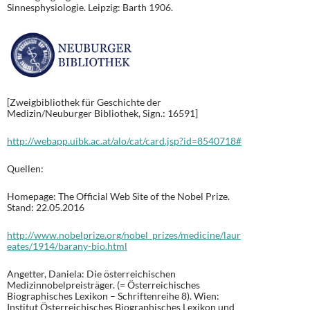
Sinnesphysiologie. Leipzig: Barth 1906.
[Zweigbibliothek für Geschichte der
Medizin/Neuburger Bibliothek, Sign.: 16591]
http://webapp.uibk.ac.at/alo/cat/card.jsp?id=8540718#
Quellen:
Homepage: The Official Web Site of the Nobel Prize.
Stand: 22.05.2016
http://www.nobelprize.org/nobel_prizes/medicine/laur
eates/1914/barany-bio.html
Angetter, Daniela: Die österreichischen
Medizinnobelpreisträger. (= Österreichisches
Biographisches Lexikon – Schriftenreihe 8). Wien:
Institut Österreichisches Biographisches Lexikon und