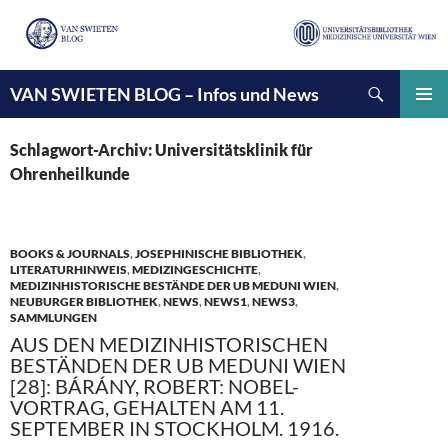
Suchen
VAN SWIETEN BLOG – Infos und News
ZUM
INHALT
PRIMÄ
SPRINGEN
MENÜ
Schlagwort-Archiv: Universitätsklinik für
Ohrenheilkunde
BOOKS & JOURNALS
,
JOSEPHINISCHE BIBLIOTHEK
,
LITERATURHINWEIS
,
MEDIZINGESCHICHTE
,
MEDIZINHISTORISCHE BESTÄNDE DER UB MEDUNI WIEN
,
NEUBURGER BIBLIOTHEK
,
NEWS
,
NEWS1
,
NEWS3
,
SAMMLUNGEN
AUS DEN MEDIZINHISTORISCHEN
BESTÄNDEN DER UB MEDUNI WIEN
[28]: BÁRÁNY, ROBERT: NOBEL-
VORTRAG, GEHALTEN AM 11.
SEPTEMBER IN STOCKHOLM. 1916.