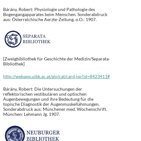
Bárány, Robert: Physiologie und Pathologie des
Bogengangapparates beim Menschen. Sonderabdruck
aus: Österreichische Aerzte-Zeitung. o.O.: 1907.
[Zweigbibliothek für Geschichte der Medizin/Separata-
Bibliothek]
http://webapp.uibk.ac.at/alo/cat/card.jsp?id=8423411#
Bárány, Robert: Die Untersuchungen der
reflektorischen vestibulären und optischen
Augenbewegungen und ihre Bedeutung für die
topische Diagnostik der Augenmuskellähmungen.
Sonderabdruck aus: Münchener med. Wochenschrift.
München: Lehmann Jg. 1907.