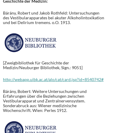
Geschichte der Medizin:
Bárány, Robert und Jakob Rothfeld: Untersuchungen
des Vestibularapparates bei akuter Alkoholintoxikation
und bei Delirium tremens. o.O. 1913.
[Zweigbibliothek für Geschichte der
Medizin/Neuburger Bibliothek, Sign.: 9051]
http://webapp.uibk.ac.at/alo/cat/card.jsp?id=8540742#
Bárány, Bobert: Weitere Untersuchungen und
Erfahrungen über die Beziehungen zwischen
Vestibularapparat und Zentralnervensystem.
Sonderabruck aus: Wiener medizinische
Wochenschrift. Wien: Perles 1912.