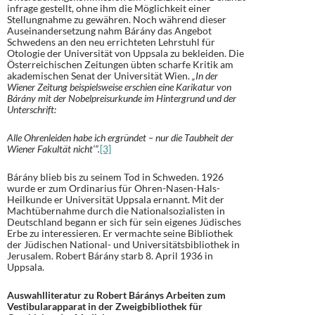
infrage gestellt, ohne ihm die Möglichkeit einer
Stellungnahme zu gewähren. Noch während dieser
Auseinandersetzung nahm Bárány das Angebot
Schwedens an den neu errichteten Lehrstuhl für
Otologie der Universität von Uppsala zu bekleiden. Die
Österreichischen Zeitungen übten scharfe Kritik am
akademischen Senat der Universität Wien.
„In der
Wiener Zeitung beispielsweise erschien eine Karikatur von
Bárány mit der Nobelpreisurkunde im Hintergrund und der
Unterschrift:
Alle Ohrenleiden habe ich ergründet – nur die Taubheit der
Wiener Fakultät nicht‘“.
[3]
Bárány blieb bis zu seinem Tod in Schweden. 1926
wurde er zum Ordinarius für Ohren-Nasen-Hals-
Heilkunde er Universität Uppsala ernannt. Mit der
Machtübernahme durch die Nationalsozialisten in
Deutschland begann er sich für sein eigenes Jüdisches
Erbe zu interessieren. Er vermachte seine Bibliothek
der Jüdischen National- und Universitätsbibliothek in
Jerusalem. Robert Bárány starb 8. April 1936 in
Uppsala.
Auswahlliteratur zu Robert Báránys Arbeiten zum
Vestibularapparat in der Zweigbibliothek für