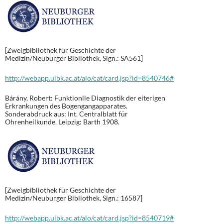
[Zweigbibliothek für Geschichte der
Medizin/Neuburger Bibliothek, Sign.: SA561]
http://webapp.uibk.ac.at/alo/cat/card.jsp?id=8540746#
Bárány, Robert: Funktionlle Diagnostik der eiterigen
Erkrankungen des Bogengangapparates.
Sonderabdruck aus: Int. Centralblatt für
Ohrenheilkunde. Leipzig: Barth 1908.
[Zweigbibliothek für Geschichte der
Medizin/Neuburger Bibliothek, Sign.: 16587]
http://webapp.uibk.ac.at/alo/cat/card.jsp?id=8540719#