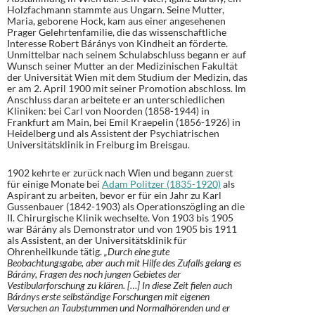
Holzfachmann stammte aus Ungarn. Seine Mutter,
Maria, geborene Hock, kam aus einer angesehenen
Prager Gelehrtenfamilie, die das wissenschaftliche
Interesse Robert Báránys von Kindheit an förderte.
Unmittelbar nach seinem Schulabschluss begann er auf
Wunsch seiner Mutter an der Medizinischen Fakultät
der Universität Wien mit dem Studium der Medizin, das
er am 2. April 1900 mit seiner Promotion abschloss. Im
Anschluss daran arbeitete er an unterschiedlichen
Kliniken: bei Carl von Noorden (1858-1944) in
Frankfurt am Main, bei Emil Kraepelin (1856-1926) in
Heidelberg und als Assistent der Psychiatrischen
Universitätsklinik in Freiburg im Breisgau.
1902 kehrte er zurück nach Wien und begann zuerst
für einige Monate bei
Adam Politzer (1835-1920)
als
Aspirant zu arbeiten, bevor er für ein Jahr zu Karl
Gussenbauer (1842-1903) als Operationszögling an die
II. Chirurgische Klinik wechselte. Von 1903 bis 1905
war Bárány als Demonstrator und von 1905 bis 1911
als Assistent, an der Universitätsklinik für
Ohrenheilkunde tätig.
„Durch eine gute
Beobachtungsgabe, aber auch mit Hilfe des Zufalls gelang es
Bárány, Fragen des noch jungen Gebietes der
Vestibularforschung zu klären. […] In diese Zeit fielen auch
Báránys erste selbständige Forschungen mit eigenen
Versuchen an Taubstummen und Normalhörenden und er