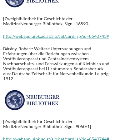
[Zweigbibliothek für Geschichte der
Medizin/Neuburger Bibliothek, Sign.: 16590]
http://webapp.uibk.ac.at/alo/cat/card.jsp?id=8540743#
Bárány, Robert: Weitere Untersuchungen und
Erfahrungen über die Beziehungen zwischen
Vestibularapparat und Zentralnervensystem.
Nachbarschafts- und Fernwirkungen auf Kleinhirn und
Vestibularapparat bei Hirntumoren. Sonderabdruck
aus: Deutsche Zeitschrift für Nervenheilkunde. Leipzig:
1912.
[Zweigbibliothek für Geschichte der
Medizin/Neuburger Bibliothek, Sign.: 9050/1]
http://webapp.uibk.ac.at/alo/cat/card.jsp?id=8540744#