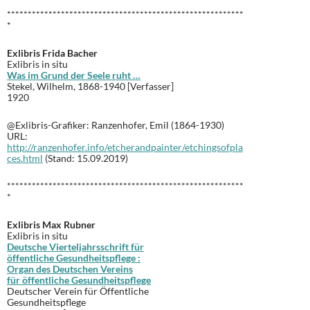
*********************************************************
*
Exlibris Frida Bacher
Exlibris in situ
Was im Grund der Seele ruht …
Stekel, Wilhelm, 1868-1940 [Verfasser]
1920
@Exlibris-Grafiker: Ranzenhofer, Emil (1864-1930)
URL:
http://ranzenhofer.info/etcherandpainter/etchingsofpla
ces.html
(Stand: 15.09.2019)
*********************************************************
*
Exlibris Max Rubner
Exlibris in situ
Deutsche Vierteljahrsschrift für
öffentliche Gesundheitspflege :
Organ des Deutschen Vereins
für öffentliche Gesundheitspflege
Deutscher Verein für Öffentliche
Gesundheitspflege