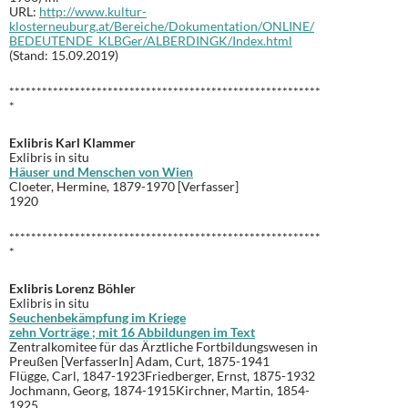
URL:
http://www.kultur-
klosterneuburg.at/Bereiche/Dokumentation/ONLINE/
BEDEUTENDE_KLBGer/ALBERDINGK/Index.html
(Stand: 15.09.2019)
*********************************************************
*
Exlibris Karl Klammer
Exlibris in situ
Häuser und Menschen von Wien
Cloeter, Hermine, 1879-1970 [Verfasser]
1920
*********************************************************
*
Exlibris Lorenz Böhler
Exlibris in situ
Seuchenbekämpfung im Kriege
zehn Vorträge ; mit 16 Abbildungen im Text
Zentralkomitee für das Ärztliche Fortbildungswesen in
Preußen [VerfasserIn] Adam, Curt, 1875-1941
Flügge, Carl, 1847-1923Friedberger, Ernst, 1875-1932
Jochmann, Georg, 1874-1915Kirchner, Martin, 1854-
1925