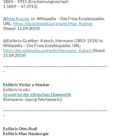
1869 – 1915 [Erscheinungsverlauf:
1.1869 – 47.1915]
@
Max Rubner
in: Wikipedia – Die Freie Enzyklopädie:
URL:
https://de.wikipedia.org/wiki/Max_Rubner
(Stand: 15.09.2019)
@Exlibris-Grafiker: Katsch, Hermann (1853-1924) in:
Wikipedia – Die Freie Enzyklopädie: URL:
https://de.wikipedia.org/wiki/Hermann_Katsch
(Stand:
15.09.2019)
*********************************************************
*
Exlibris Victor v. Hacker
Exlibris in situ
Grundriss der klinischen Diagnostik
Klemperer, Georg [VerfasserIn]
*********************************************************
*
Exlibris Otto Rudl
Exlibris Max Neuburger