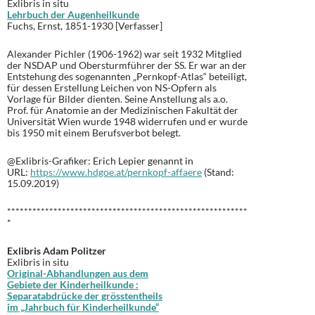
Exlibris in situ
Lehrbuch der Augenheilkunde
Fuchs, Ernst, 1851-1930 [Verfasser]
Alexander Pichler (1906-1962) war seit 1932 Mitglied
der NSDAP und Obersturmführer der SS. Er war an der
Entstehung des sogenannten „Pernkopf-Atlas“ beteiligt,
für dessen Erstellung Leichen von NS-Opfern als
Vorlage für Bilder dienten. Seine Anstellung als a.o.
Prof. für Anatomie an der Medizinischen Fakultät der
Universität Wien wurde 1948 widerrufen und er wurde
bis 1950 mit einem Berufsverbot belegt.
@Exlibris-Grafiker: Erich Lepier genannt in
URL:
https://www.hdgoe.at/pernkopf-affaere
(Stand:
15.09.2019)
*********************************************************
*
Exlibris Adam Politzer
Exlibris in situ
Original-Abhandlungen aus dem
Gebiete der Kinderheilkunde :
Separatabdrücke der grösstentheils
im „Jahrbuch für Kinderheilkunde“