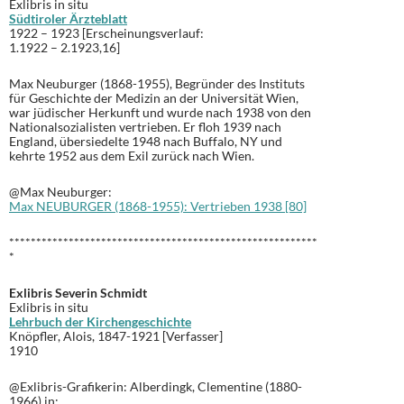
Exlibris in situ
Südtiroler Ärzteblatt
1922 – 1923 [Erscheinungsverlauf:
1.1922 – 2.1923,16]
Max Neuburger (1868-1955), Begründer des Instituts
für Geschichte der Medizin an der Universität Wien,
war jüdischer Herkunft und wurde nach 1938 von den
Nationalsozialisten vertrieben. Er floh 1939 nach
England, übersiedelte 1948 nach Buffalo, NY und
kehrte 1952 aus dem Exil zurück nach Wien.
@Max Neuburger:
Max NEUBURGER (1868-1955): Vertrieben 1938 [80]
*********************************************************
*
Exlibris Severin Schmidt
Exlibris in situ
Lehrbuch der Kirchengeschichte
Knöpfler, Alois, 1847-1921 [Verfasser]
1910
@Exlibris-Grafikerin: Alberdingk, Clementine (1880-
1966) in: