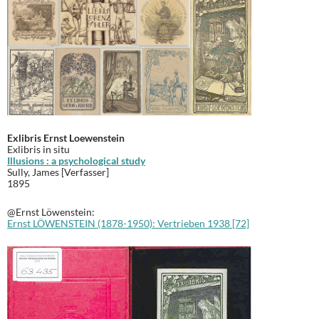
Exlibris Ernst Loewenstein
Exlibris in situ
Illusions : a psychological study
Sully, James [Verfasser]
1895
@Ernst Löwenstein:
Ernst LÖWENSTEIN (1878-1950): Vertrieben 1938 [72]