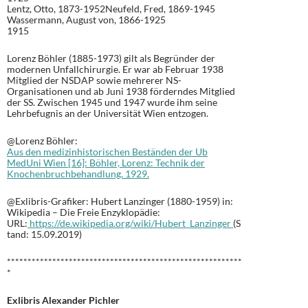
Lentz, Otto, 1873-1952Neufeld, Fred, 1869-1945
Wassermann, August von, 1866-1925
1915
Lorenz Böhler (1885-1973) gilt als Begründer der
modernen Unfallchirurgie. Er war ab Februar 1938
Mitglied der NSDAP sowie mehrerer NS-
Organisationen und ab Juni 1938 förderndes Mitglied
der SS. Zwischen 1945 und 1947 wurde ihm seine
Lehrbefugnis an der Universität Wien entzogen.
@Lorenz Böhler:
Aus den medizinhistorischen Beständen der Ub
MedUni Wien [16]: Böhler, Lorenz: Technik der
Knochenbruchbehandlung. 1929.
@Exlibris-Grafiker: Hubert Lanzinger (1880-1959) in:
Wikipedia – Die Freie Enzyklopädie:
URL:
https://de.wikipedia.org/wiki/Hubert_Lanzinger
(S
tand: 15.09.2019)
*********************************************************
*
Exlibris Alexander Pichler