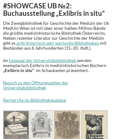
#SHOWCASE UB №2:
Buchausstellung „Exlibris in situ“
Die Zweigbibliothek für Geschichte der Medizin der Ub
MedUni Wien ist mit über einer halben Million Bände
die größte medizinhistorische Bibliothek Österreichs.
Neben rezenter Literatur zur Geschichte der Medizin
gibt es
acht historisch sehr wertvolle Bibliotheken
mit
Beständen aus 6 Jahrhunderten (15.-20. Jhdt.).
Im
Lesesaal der Universitätsbibliothek
werden
exemplarisch Exlibris in medizinhistorischen Büchern
„Exlibris in situ“
im Schaukasten präsentiert.
Besuch zu den Öffnungszeiten der
Universitätsbibliothek
Recherche im Bibliothekskatalog