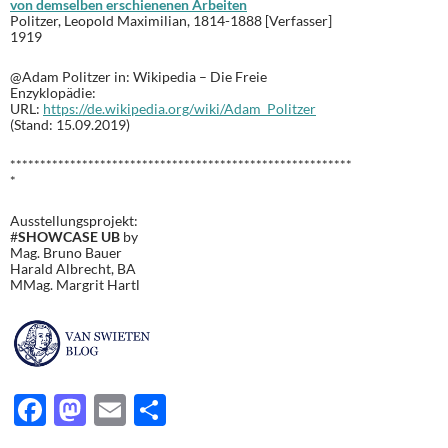
von demselben erschienenen Arbeiten
Politzer, Leopold Maximilian, 1814-1888 [Verfasser]
1919
@Adam Politzer in: Wikipedia – Die Freie
Enzyklopädie:
URL:
https://de.wikipedia.org/wiki/Adam_Politzer
(Stand: 15.09.2019)
*********************************************************
*
Ausstellungsprojekt:
#
SHOWCASE UB
by
Mag. Bruno Bauer
Harald Albrecht, BA
MMag. Margrit Hartl
F
M
E
T
ac
as
m
ei