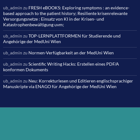
ub_admin
zu
FRESH eBOOKS: Exploring symptoms : an evidence-
based approach to the patient history; Resiliente krisenrelevante
Versorgungsnetze : Einsatz von KI in der Krisen- und
Katastrophenbewältigung uvm;
ub_admin
zu
TOP-LERNPLATTFORMEN für Studierende und
Angehörige der MedUni Wien
ub_admin
zu
Normen-Verfügbarkeit an der MedUni Wien
ub_admin
zu
Scientific Writing Hacks: Erstellen eines PDF/A
konformen Dokuments
ub_admin
zu
Neu: Korrekturlesen und Editieren englischsprachiger
Manuskripte via ENAGO für Angehörige der MedUni Wien