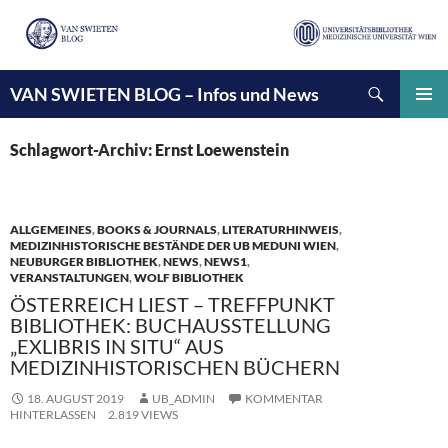
Suchen
VAN SWIETEN BLOG – Infos und News
ZUM
INHALT
PRIMÄ
SPRINGEN
MENÜ
Schlagwort-Archiv: Ernst Loewenstein
ALLGEMEINES
,
BOOKS & JOURNALS
,
LITERATURHINWEIS
,
MEDIZINHISTORISCHE BESTÄNDE DER UB MEDUNI WIEN
,
NEUBURGER BIBLIOTHEK
,
NEWS
,
NEWS1
,
VERANSTALTUNGEN
,
WOLF BIBLIOTHEK
ÖSTERREICH LIEST – TREFFPUNKT
BIBLIOTHEK: BUCHAUSSTELLUNG
„EXLIBRIS IN SITU“ AUS
MEDIZINHISTORISCHEN BÜCHERN
18. AUGUST 2019
UB_ADMIN
KOMMENTAR
HINTERLASSEN
2.819 VIEWS