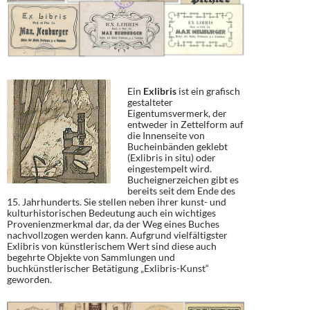
Ein
Exlibris
ist ein grafisch
gestalteter
Eigentumsvermerk, der
entweder in Zettelform auf
die Innenseite von
Bucheinbänden geklebt
(Exlibris in situ) oder
eingestempelt wird.
Bucheignerzeichen gibt es
bereits seit dem Ende des
15. Jahrhunderts. Sie stellen neben ihrer kunst- und
kulturhistorischen Bedeutung auch ein wichtiges
Provenienzmerkmal dar, da der Weg eines Buches
nachvollzogen werden kann. Aufgrund vielfältigster
Exlibris von künstlerischem Wert sind diese auch
begehrte Objekte von Sammlungen und
buchkünstlerischer Betätigung „Exlibris-Kunst“
geworden.