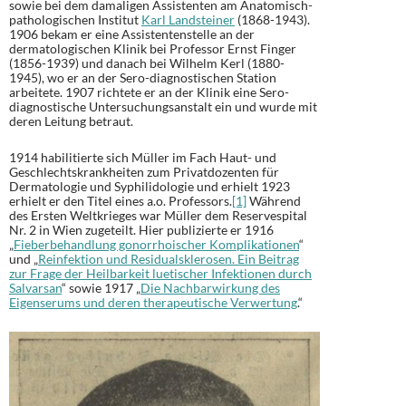
sowie bei dem damaligen Assistenten am Anatomisch-
pathologischen Institut
Karl Landsteiner
(1868-1943).
1906 bekam er eine Assistentenstelle an der
dermatologischen Klinik bei Professor Ernst Finger
(1856-1939) und danach bei Wilhelm Kerl (1880-
1945), wo er an der Sero-diagnostischen Station
arbeitete. 1907 richtete er an der Klinik eine Sero-
diagnostische Untersuchungsanstalt ein und wurde mit
deren Leitung betraut.
1914 habilitierte sich Müller im Fach Haut- und
Geschlechtskrankheiten zum Privatdozenten für
Dermatologie und Syphilidologie und erhielt 1923
erhielt er den Titel eines a.o. Professors.
[1]
Während
des Ersten Weltkrieges war Müller dem Reservespital
Nr. 2 in Wien zugeteilt. Hier publizierte er 1916
„
Fieberbehandlung gonorrhoischer Komplikationen
“
und „
Reinfektion und Residualsklerosen. Ein Beitrag
zur Frage der Heilbarkeit luetischer Infektionen durch
Salvarsan
“ sowie 1917 „
Die Nachbarwirkung des
Eigenserums und deren therapeutische Verwertung
.“