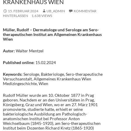
KRANKENHAUS WIEN
15. FEBRUAR 2024
UB_ADMIN
KOMMENTAR
HINTERLASSEN
1.638 VIEWS
Müller, Rudolf – Dermatologe und Serologe am Sero-
therapeutischen Institut am Allgemeinen Krankenhaus
Wien
Autor:
Walter Mentzel
Published online:
15.02.2024
Keywords:
Serologe, Bakteriologe, Sero-therapeutische
Versuchsanstalt, Allgemeines Krankenhaus Wien
Medizingeschichte, Wien
Rudolf Müller wurde am 10. Oktober 1877 in Prag
geboren. Nachdem er an den Universitäten in Prag,
Königsberg, Graz und Wien, wo er am 27. März 1901
promovierte, studierte hatte, erhielt er seine
bakteriologische Ausbildung am Pathologisch-
anatomischen Institut bei Professor Anton
Weichselbaum (1845-1920), am Sero-therapeutischen
Institut beim Dozenten Richard Kretz (1865-1920)