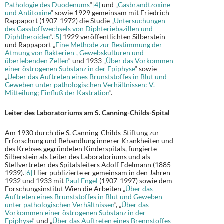
Pathologie des Duodenums
“
[4]
und „
Gasbrandtzoxine
und Antitoxine
“ sowie 1929 gemeinsam mit Friedrich
Rappaport (1907-1972) die Studie „
Untersuchungen
des Gasstoffwechsels von Diphteriebazillen und
Diphtheroiden
“.
[5]
1929 veröffentlichten Silberstein
und Rappaport „
Eine Methode zur Bestimmung der
Atmung von Bakterien-, Gewebskulturen und
überlebenden Zellen
“ und 1933 „
Über das Vorkommen
einer östrogenen Substanz in der Epiphyse
“ sowie
„
Ueber das Auftreten eines Brunststoffes in Blut und
Geweben unter pathologischen Verhältnissen: V.
Mitteilung; Einfluß der Kastration
“.
Leiter des Laboratoriums am S. Canning-Childs-Spital
Am 1930 durch die S. Canning-Childs-Stiftung zur
Erforschung und Behandlung innerer Krankheiten und
des Krebses gegründeten Kinderspitals, fungierte
Silberstein als Leiter des Laboratoriums und als
Stellvertreter des Spitalsleiters Adolf Edelmann (1885-
1939).
[6]
Hier publizierte er gemeinsam in den Jahren
1932 und 1933 mit
Paul Engel
(1907-1997) sowie dem
Forschungsinstitut Wien die Arbeiten „
Über das
Auftreten eines Brunststoffes in Blut und Geweben
unter pathologischen Verhältnissen
“, „
Über das
Vorkommen einer östrogenen Substanz in der
Epiphyse
“ und „
Über das Auftreten eines Brennstoffes