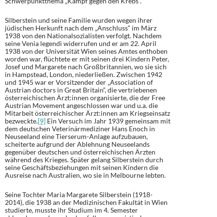
Schwerpunktthema „Kampf gegen den Krebs“.
Silberstein und seine Familie wurden wegen ihrer
jüdischen Herkunft nach dem „Anschluss“ im März
1938 von den Nationalsozialisten verfolgt. Nachdem
seine Venia legendi widerrufen und er am 22. April
1938 von der Universität Wien seines Amtes enthoben
worden war, flüchtete er mit seinen drei Kindern Peter,
Josef und Margarete nach Großbritannien, wo sie sich
in Hampstead, London, niederließen. Zwischen 1942
und 1945 war er Vorsitzender der „Association of
Austrian doctors in Great Britain“, die vertriebenen
österreichischen Ärzt:innen organisierte, die der Free
Austrian Movement angeschlossen war und u.a. die
Mitarbeit österreichischer Ärzt:innen am Kriegseinsatz
bezweckte.
[9]
Ein Versuch im Jahr 1939 gemeinsam mit
dem deutschen Veterinärmediziner Hans Enoch in
Neuseeland eine Tierserum-Anlage aufzubauen,
scheiterte aufgrund der Ablehnung Neuseelands
gegenüber deutschen und österreichischen Ärzten
während des Krieges. Später gelang Silberstein durch
seine Geschäftsbeziehungen mit seinen Kindern die
Ausreise nach Australien, wo sie in Melbourne lebten.
Seine Tochter Maria Margarete Silberstein (1918-
2014), die 1938 an der Medizinischen Fakultät in Wien
studierte, musste ihr Studium im 4. Semester