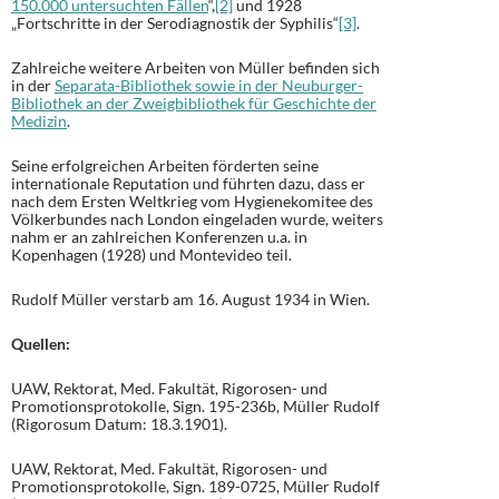
150.000 untersuchten Fällen
“,
[2]
und 1928
„Fortschritte in der Serodiagnostik der Syphilis“
[3]
.
Zahlreiche weitere Arbeiten von Müller befinden sich
in der
Separata-Bibliothek sowie in der Neuburger-
Bibliothek an der Zweigbibliothek für Geschichte der
Medizin
.
Seine erfolgreichen Arbeiten förderten seine
internationale Reputation und führten dazu, dass er
nach dem Ersten Weltkrieg vom Hygienekomitee des
Völkerbundes nach London eingeladen wurde, weiters
nahm er an zahlreichen Konferenzen u.a. in
Kopenhagen (1928) und Montevideo teil.
Rudolf Müller verstarb am 16. August 1934 in Wien.
Quellen:
UAW, Rektorat, Med. Fakultät, Rigorosen- und
Promotionsprotokolle, Sign. 195-236b, Müller Rudolf
(Rigorosum Datum: 18.3.1901).
UAW, Rektorat, Med. Fakultät, Rigorosen- und
Promotionsprotokolle, Sign. 189-0725, Müller Rudolf