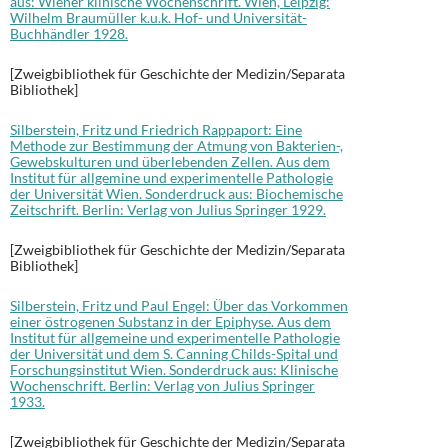
aus: Wiener klinische Wochenschrift. Wien, Leipzig:
Wilhelm Braumüller k.u.k. Hof- und Universität-
Buchhändler 1928.
[Zweigbibliothek für Geschichte der Medizin/Separata
Bibliothek]
Silberstein, Fritz und Friedrich Rappaport: Eine
Methode zur Bestimmung der Atmung von Bakterien-,
Gewebskulturen und überlebenden Zellen. Aus dem
Institut für allgemine und experimentelle Pathologie
der Universität Wien. Sonderdruck aus: Biochemische
Zeitschrift. Berlin: Verlag von Julius Springer 1929.
[Zweigbibliothek für Geschichte der Medizin/Separata
Bibliothek]
Silberstein, Fritz und Paul Engel: Über das Vorkommen
einer östrogenen Substanz in der Epiphyse. Aus dem
Institut für allgemeine und experimentelle Pathologie
der Universität und dem S. Canning Childs-Spital und
Forschungsinstitut Wien. Sonderdruck aus: Klinische
Wochenschrift. Berlin: Verlag von Julius Springer
1933.
[Zweigbibliothek für Geschichte der Medizin/Separata