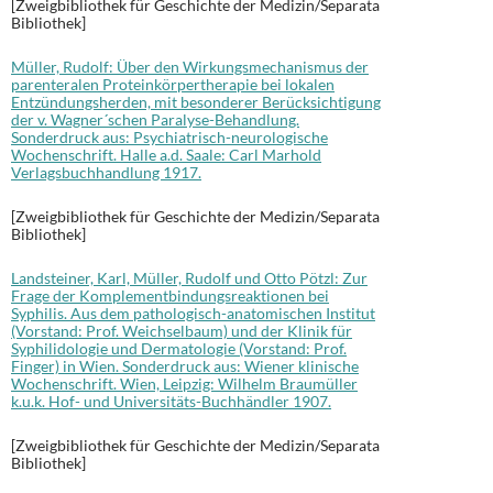
[Zweigbibliothek für Geschichte der Medizin/Separata
Bibliothek]
Müller, Rudolf: Über den Wirkungsmechanismus der
parenteralen Proteinkörpertherapie bei lokalen
Entzündungsherden, mit besonderer Berücksichtigung
der v. Wagner´schen Paralyse-Behandlung.
Sonderdruck aus: Psychiatrisch-neurologische
Wochenschrift. Halle a.d. Saale: Carl Marhold
Verlagsbuchhandlung 1917.
[Zweigbibliothek für Geschichte der Medizin/Separata
Bibliothek]
Landsteiner, Karl, Müller, Rudolf und Otto Pötzl: Zur
Frage der Komplementbindungsreaktionen bei
Syphilis. Aus dem pathologisch-anatomischen Institut
(Vorstand: Prof. Weichselbaum) und der Klinik für
Syphilidologie und Dermatologie (Vorstand: Prof.
Finger) in Wien. Sonderdruck aus: Wiener klinische
Wochenschrift. Wien, Leipzig: Wilhelm Braumüller
k.u.k. Hof- und Universitäts-Buchhändler 1907.
[Zweigbibliothek für Geschichte der Medizin/Separata
Bibliothek]