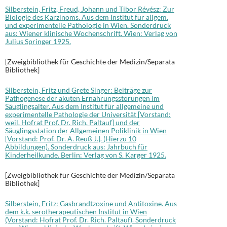
Silberstein, Fritz, Freud, Johann und Tibor Révész: Zur
Biologie des Karzinoms. Aus dem Institut für allgem.
und experimentelle Pathologie in Wien. Sonderdruck
aus: Wiener klinische Wochenschrift. Wien: Verlag von
Julius Springer 1925.
[Zweigbibliothek für Geschichte der Medizin/Separata
Bibliothek]
Silberstein, Fritz und Grete Singer: Beiträge zur
Pathogenese der akuten Ernährungsstörungen im
Säuglingsalter. Aus dem Institut für allgemeine und
experimentelle Pathologie der Universität [Vorstand:
weil. Hofrat Prof. Dr. Rich. Paltauf] und der
Säuglingsstation der Allgemeinen Poliklinik in Wien
[Vorstand: Prof. Dr. A. Reuß J.]. (Hierzu 10
Abbildungen). Sonderdruck aus: Jahrbuch für
Kinderheilkunde. Berlin: Verlag von S. Karger 1925.
[Zweigbibliothek für Geschichte der Medizin/Separata
Bibliothek]
Silberstein, Fritz: Gasbrandtzoxine und Antitoxine. Aus
dem k.k. serotherapeutischen Institut in Wien
(Vorstand: Hofrat Prof. Dr. Rich. Paltauf). Sonderdruck