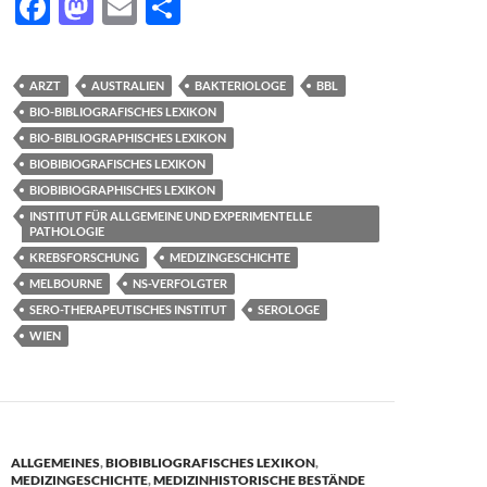
F
M
E
T
ac
as
m
ei
e
to
ail
le
ARZT
AUSTRALIEN
BAKTERIOLOGE
BBL
b
d
n
BIO-BIBLIOGRAFISCHES LEXIKON
o
o
BIO-BIBLIOGRAPHISCHES LEXIKON
BIOBIBIOGRAFISCHES LEXIKON
o
n
BIOBIBIOGRAPHISCHES LEXIKON
k
INSTITUT FÜR ALLGEMEINE UND EXPERIMENTELLE
PATHOLOGIE
KREBSFORSCHUNG
MEDIZINGESCHICHTE
MELBOURNE
NS-VERFOLGTER
SERO-THERAPEUTISCHES INSTITUT
SEROLOGE
WIEN
ALLGEMEINES
,
BIOBIBLIOGRAFISCHES LEXIKON
,
MEDIZINGESCHICHTE
,
MEDIZINHISTORISCHE BESTÄNDE