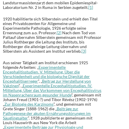
Landsturmassistenzarzt dem mobilen Epidemiespital-
Laboratorium Nr. 2 in Ruma in Serbien zugeteilt.
[1]
1920 habilitierte sich Silberstein und erhielt den Titel
eines Privatdozenten für Allgemeine und
Experimentelle Pathologie, 1926 erfolgte seine
Ernennung zum a.o. Professor.
[2]
Nach dem Tod von
Paltauf übernahm Silberstein gemeinsam mit Professor
Julius Rothberger die Leitung des Instituts, bis
Rothberger die alleinige Leitung übernahm und
Silberstein als Assistent am Institut verblieb.
[3]
Aus seiner Tätigkeit am Institut erschienen 1925
folgende Arbeiten: „
Experimentelle
Encephalitisstudien. V. Mitteilung. Über die
Verschiedenheit und die biologische Dignität der
Encephalitiserreger
“, „
Beitrag zur Herstellung von
Vakzinen
“, „
Experimentelle Encephalitisstudien. IV.
Mitteilung. Über das Vorkommen von Encephalitisvirus
im Nasenrachenraum gesunder Hunde
“, gemeinsam mit
Johann Freud (1901-?) und Tibor Révész (1902-1976)
„
Zur Biologie des Karzinoms
“, und gemeinsam mit
Grete Singer (1888-1962) die „
Beiträge zur
Pathogenese der akuten Ernährungsstörungen im
Säuglingsalter
“. 1928 publizierte er gemeinsam mit
Louis Hauswirth aus New York die Arbeit
„
Experimentelle Beiträge zur Physiologie und