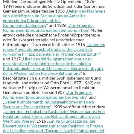
Mit dem Dermatologen Moritz Oppenheim (1876-
1949) begründete er die Serodiagnostik der Gonorrhoe.
Gemeinsam publizierten sie 1906 „
Ueber den Nachweis
von Antikörpern im Serum eines an Arthritis
gonorrhoica Erkrankten mittels
Komplementablenkung
“ und 1926 „
Zur Frage der
Komplementbindungsreaktion bei Gonorrhöe
“. Müller
entwickelte die unspezifische Proteinkörpertherapie
oder Reizkörpertherapie bei umschriebenen
Entzündungen. Dazu veröffentlichte er 1916 „
Ueber ein
neues Anwendungsgebiet und das therapeutisch
wirksame Prinzip parenteraler Proteinkörperzufuhr
“
und 1917 „
Über den Wirkungsmechanismus der
parenteralen Proteinkörpertherapie bei lokalen
Entzündungsherden, mit besonderer Berücksichtigung
der v. Wagner´schen Paralyse-Behandlung
“. Er
beschäftigte sich u.a. mit der Syphilisbehandlung und
fand mit Landsteiner und Otto Pötzl (1877-1962) das
wirksame Prinzip der Wassermannschen Reaktion.
Gemeinsam publizierten sie 1907 „
Zur Frage der
Komplementbindungsreaktionen bei Syphilis
“ und
„
Ueber Komplementbindungsreaktionen mit dem
Serum von Dourinetieren
“. 1909 veröffentlichte er dazu
„
Ueber den technischen Ausbau der Wassermannschen
Reaktion nebst klinischen Betrachtungen über deren
Wert und Wesen
“, 1916 „
Einige Grundsätze bei der
Bewertung der Wassermann`schen Reaktion in Fragen
der Luesdiagnose und -Therapie. Nach Erfahrungen bei