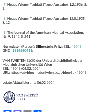
[7]
Neues Wiener Tagblatt (Tages-Ausgabe), 1.2.1936, S.
9.
[8]
Neues Wiener Tagblatt (Tages-Ausgabe), 12.5.1935,
S. 12.
[9]
The journal of the American Medical Association,
Nr. 9, 1942, S. 241
Normdaten
(Person)
: Silberstein, Fritz:
BBL:
43045
;
GND:
1318560411
;
VAN SWIETEN BLOG der Universitätsbibliothek der
Medizinischen Universität Wien
BBL: 43045 (06.02..2024)
URL: https://ub-blog.meduniwien.ac.at/blog/?p=43045
Letzte Aktualisierung: 06.02.2024