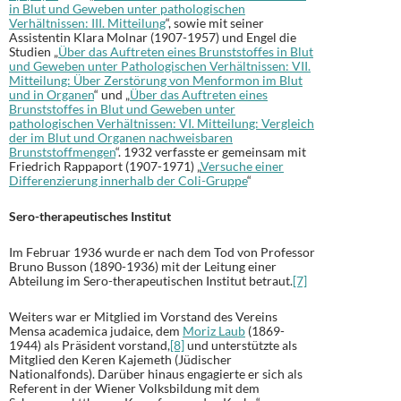
in Blut und Geweben unter pathologischen
Verhältnissen: III. Mitteilung
“, sowie mit seiner
Assistentin Klara Molnar (1907-1957) und Engel die
Studien „
Über das Auftreten eines Brunststoffes in Blut
und Geweben unter Pathologischen Verhältnissen: VII.
Mitteilung: Über Zerstörung von Menformon im Blut
und in Organen
“ und „
Über das Auftreten eines
Brunststoffes in Blut und Geweben unter
pathologischen Verhältnissen: VI. Mitteilung: Vergleich
der im Blut und Organen nachweisbaren
Brunststoffmengen
“. 1932 verfasste er gemeinsam mit
Friedrich Rappaport (1907-1971) „
Versuche einer
Differenzierung innerhalb der Coli-Gruppe
“
Sero-therapeutisches Institut
Im Februar 1936 wurde er nach dem Tod von Professor
Bruno Busson (1890-1936) mit der Leitung einer
Abteilung im Sero-therapeutischen Institut betraut.
[7]
Weiters war er Mitglied im Vorstand des Vereins
Mensa academica judaice, dem
Moriz Laub
(1869-
1944) als Präsident vorstand,
[8]
und unterstützte als
Mitglied den Keren Kajemeth (Jüdischer
Nationalfonds). Darüber hinaus engagierte er sich als
Referent in der Wiener Volksbildung mit dem