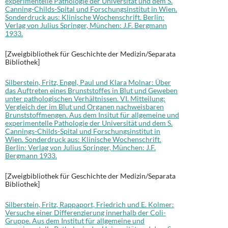
experimentelle Pathologie der Universität und dem S.
Canning-Childs-Spital und Forschungsinstitut in Wien.
Sonderdruck aus: Klinische Wochenschrift. Berlin:
Verlag von Julius Springer, München: J.F. Bergmann
1933.
[Zweigbibliothek für Geschichte der Medizin/Separata
Bibliothek]
Silberstein, Fritz, Engel, Paul und Klara Molnar: Über
das Auftreten eines Brunststoffes in Blut und Geweben
unter pathologischen Verhältnissen. VI. Mitteilung:
Vergleich der im Blut und Organen nachweisbaren
Brunststoffmengen. Aus dem Insitut für allgemeine und
experimentelle Pathologie der Universität und dem S.
Cannings-Childs-Spital und Forschungsinstitut in
Wien. Sonderdruck aus: Klinische Wochenschrift.
Berlin: Verlag von Julius Springer, München: J.F.
Bergmann 1933.
[Zweigbibliothek für Geschichte der Medizin/Separata
Bibliothek]
Silberstein, Fritz, Rappaport, Friedrich und E. Kolmer:
Versuche einer Differenzierung innerhalb der Coli-
Gruppe. Aus dem Institut für allgemeine und