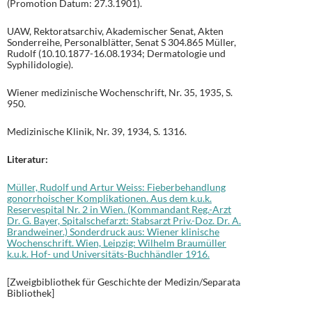
(Promotion Datum: 27.3.1901).
UAW, Rektoratsarchiv, Akademischer Senat, Akten
Sonderreihe, Personalblätter, Senat S 304.865 Müller,
Rudolf (10.10.1877-16.08.1934; Dermatologie und
Syphilidologie).
Wiener medizinische Wochenschrift, Nr. 35, 1935, S.
950.
Medizinische Klinik, Nr. 39, 1934, S. 1316.
Literatur:
Müller, Rudolf und Artur Weiss: Fieberbehandlung
gonorrhoischer Komplikationen. Aus dem k.u.k.
Reservespital Nr. 2 in Wien. (Kommandant Reg.-Arzt
Dr. G. Bayer, Spitalschefarzt: Stabsarzt Priv.-Doz. Dr. A.
Brandweiner.) Sonderdruck aus: Wiener klinische
Wochenschrift. Wien, Leipzig: Wilhelm Braumüller
k.u.k. Hof- und Universitäts-Buchhändler 1916.
[Zweigbibliothek für Geschichte der Medizin/Separata
Bibliothek]