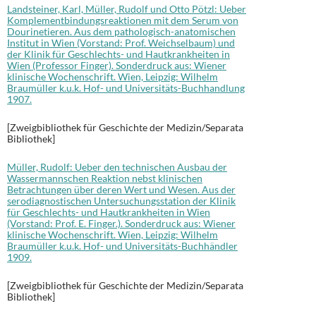
Landsteiner, Karl, Müller, Rudolf und Otto Pötzl: Ueber
Komplementbindungsreaktionen mit dem Serum von
Dourinetieren. Aus dem pathologisch-anatomischen
Institut in Wien (Vorstand: Prof. Weichselbaum) und
der Klinik für Geschlechts- und Hautkrankheiten in
Wien (Professor Finger). Sonderdruck aus: Wiener
klinische Wochenschrift. Wien, Leipzig: Wilhelm
Braumüller k.u.k. Hof- und Universitäts-Buchhandlung
1907.
[Zweigbibliothek für Geschichte der Medizin/Separata
Bibliothek]
Müller, Rudolf: Ueber den technischen Ausbau der
Wassermannschen Reaktion nebst klinischen
Betrachtungen über deren Wert und Wesen. Aus der
serodiagnostischen Untersuchungsstation der Klinik
für Geschlechts- und Hautkrankheiten in Wien
(Vorstand: Prof. E. Finger.). Sonderdruck aus: Wiener
klinische Wochenschrift. Wien, Leipzig: Wilhelm
Braumüller k.u.k. Hof- und Universitäts-Buchhändler
1909.
[Zweigbibliothek für Geschichte der Medizin/Separata
Bibliothek]