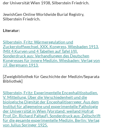
der Universität Wien 1938, Silberstein Friedrich.
JewishGen Online Worldwide Burial Registry,
Silberstein Friedrich.
Literatur:
Silberstein, Fritz: Wärmeregulation und
Zuckerstoffwechsel. XXX. Kongress, Wiesbaden 1913.
(Mit 4 Kurven und 4 Tabellen auf Tafel I/II).
Sonderdruck aus: Verhandlungen des Deutschen
Kongresses für innere Medizin. Wiesbaden: Verlag von
J.F. Bergmann 1913.
[Zweigbibliothek für Geschichte der Medizin/Separata
Bibliothek]
Silberstein, Fritz: Experimentelle Encephalitisstudien.
V. Mitteilung. Über die Verschiedenheit und die
biologische Dignität der Encephalitiserreger. Aus dem
Institut für allgemeine und experimentelle Pathologie
der Univerrsität in Wien (Vorstand: weiland Hofrat
Prof. Dr. Richard Paltauf). Sonderdruck aus: Zeitschrift
für die gesamte experimentelle Medizin. Berlin: Verlag
von Julius Springer 1925.