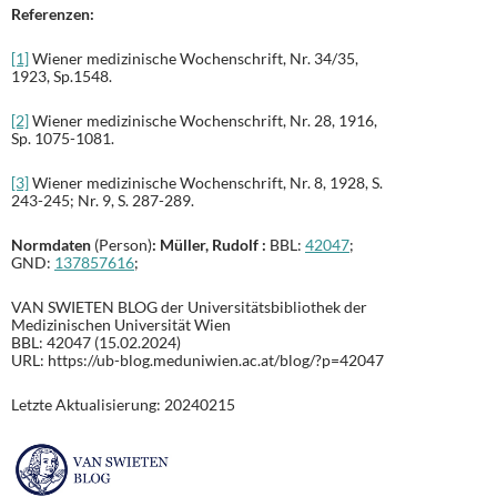
Referenzen:
[1]
Wiener medizinische Wochenschrift, Nr. 34/35,
1923, Sp.1548.
[2]
Wiener medizinische Wochenschrift, Nr. 28, 1916,
Sp. 1075-1081.
[3]
Wiener medizinische Wochenschrift, Nr. 8, 1928, S.
243-245; Nr. 9, S. 287-289.
Normdaten
(Person)
: Müller, Rudolf :
BBL:
42047
;
GND:
137857616
;
VAN SWIETEN BLOG der Universitätsbibliothek der
Medizinischen Universität Wien
BBL: 42047 (15.02.2024)
URL: https://ub-blog.meduniwien.ac.at/blog/?p=42047
Letzte Aktualisierung: 20240215