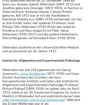
Fritz Silberstein wurde am 20. November 1888 als
Sohn von Jacques (Jakob) Silberstein (1849-1912) und
Josefine, geborene Glesinger (1859-1923), in Teschen in
Österreichisch-Schlesien (heute: Cieszyn/Polen)
geboren. Seit 1917 war er mit der Apothekerin
Marianne Matilda Lux (1880-1933) verheiratet, mit der
er drei Kinder hatte: den späteren Professor Josef
Philipp Otto Silberstein (1920-2016), den späteren
Kinderarzt und Neurologen Ernst Peter Jakob
Silberstein (1920-2017) und die spätere Medizinerin
Maria Margarete, verheiratete Fisher (1918-2014).
Silberstein studierte an der Universität Wien Medizin
und promovierte am 26. Jänner 1912.
Institut für
Allgemeine und Experimentelle Pathologe
Silberstein war seit 1913 gemeinsam mit Georg
Joannovics,
Julius Rothberger
(1871-1945) und Hans
Zacherl Assistent des Gründers des Sero-
therapeutischen Instituts und Leiters des Instituts für
Allgemeine und Experimentelle Pathologe, Professor
Richard Paltauf (1858-1924). Im selben Jahr, im April
1913, nahm er am 30. Deutschen Kongress für innere
Medizin in Wiesbaden teil und publizierte darauf über
„
Wärmeregulation und Zuckerstoffwechsel
“. Während
des Ersten Weltkriegs war er als