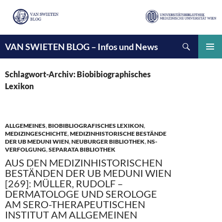
Suchen
VAN SWIETEN BLOG – Infos und News
ZUM
INHALT
PRIMÄ
SPRINGEN
MENÜ
Schlagwort-Archiv: Biobibiographisches
Lexikon
ALLGEMEINES
,
BIOBIBLIOGRAFISCHES LEXIKON
,
MEDIZINGESCHICHTE
,
MEDIZINHISTORISCHE BESTÄNDE
DER UB MEDUNI WIEN
,
NEUBURGER BIBLIOTHEK
,
NS-
VERFOLGUNG
,
SEPARATA BIBLIOTHEK
AUS DEN MEDIZINHISTORISCHEN
BESTÄNDEN DER UB MEDUNI WIEN
[269]: MÜLLER, RUDOLF –
DERMATOLOGE UND SEROLOGE
AM SERO-THERAPEUTISCHEN
INSTITUT AM ALLGEMEINEN