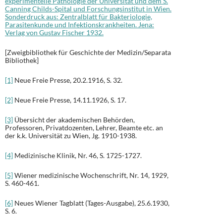
experimentelle Pathologie der Universität und dem S.
Canning Childs-Spital und Forschungsinstitut in Wien.
Sonderdruck aus: Zentralblatt für Bakteriologie,
Parasitenkunde und Infektionskrankheiten. Jena:
Verlag von Gustav Fischer 1932.
[Zweigbibliothek für Geschichte der Medizin/Separata
Bibliothek]
[1]
Neue Freie Presse, 20.2.1916, S. 32.
[2]
Neue Freie Presse, 14.11.1926, S. 17.
[3]
Übersicht der akademischen Behörden,
Professoren, Privatdozenten, Lehrer, Beamte etc. an
der k.k. Universität zu Wien, Jg. 1910-1938.
[4]
Medizinische Klinik, Nr. 46, S. 1725-1727.
[5]
Wiener medizinische Wochenschrift, Nr. 14, 1929,
S. 460-461.
[6]
Neues Wiener Tagblatt (Tages-Ausgabe), 25.6.1930,
S. 6.