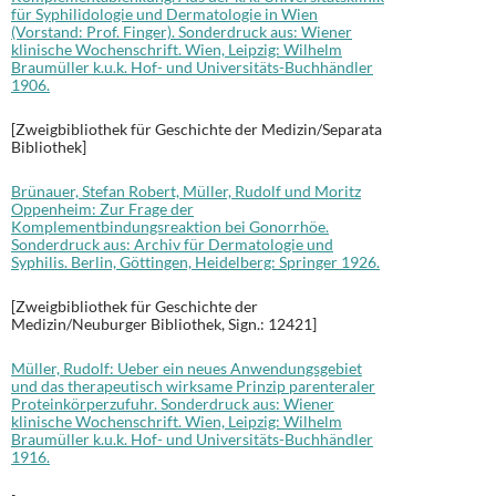
für Syphilidologie und Dermatologie in Wien
(Vorstand: Prof. Finger). Sonderdruck aus: Wiener
klinische Wochenschrift. Wien, Leipzig: Wilhelm
Braumüller k.u.k. Hof- und Universitäts-Buchhändler
1906.
[Zweigbibliothek für Geschichte der Medizin/Separata
Bibliothek]
Brünauer, Stefan Robert, Müller, Rudolf und Moritz
Oppenheim: Zur Frage der
Komplementbindungsreaktion bei Gonorrhöe.
Sonderdruck aus: Archiv für Dermatologie und
Syphilis. Berlin, Göttingen, Heidelberg: Springer 1926.
[Zweigbibliothek für Geschichte der
Medizin/Neuburger Bibliothek, Sign.: 12421]
Müller, Rudolf: Ueber ein neues Anwendungsgebiet
und das therapeutisch wirksame Prinzip parenteraler
Proteinkörperzufuhr. Sonderdruck aus: Wiener
klinische Wochenschrift. Wien, Leipzig: Wilhelm
Braumüller k.u.k. Hof- und Universitäts-Buchhändler
1916.