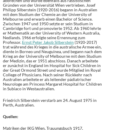
abbrechen und wurde ebenfalls aus rassistischen
Gründen von der Universität Wien vertrieben. Josef
Philipp Silberstein (1920-2016) begann in Australien
mit dem Studium der Chemie an der University of
Melbourne und erwarb einen Bachelor of Science.
Zwischen 1947 und 1950 setzte er sein Studium in
Cambridge fort und promovierte 1952. Ab 1960 lehrte
er Mathematik an der University of Western Australia,
Nedlands. 1966 erfolgte seine Ernennung zum
Professor.
Ernst Peter Jakob Silberstein
(1920-2017)
trat während des Krieges in die australische Armee ein,
diente in Borneo und Neuguinea, und begann nach dem
Krieg an der University of Melbourne mit dem Studium
der Medizin, das er 1951 abschloss. Danach arbeitete
er zunächst in England im Hospital for Sick Children in
der Great Ormond Street und wurde Mitglied im Royal
College of Physicians. Nach seiner Rückkehr nach
Australien arbeitete er als leitender pädiatrischer
Neurologe am Princess Margaret Hospital for Children
in Subiaco in Westaustralien.
Friedrich Silberstein verstarb am 24. August 1975 in
Perth, Australien.
Quellen:
Matriken der IKG Wien, Trauungsbuch 1917,