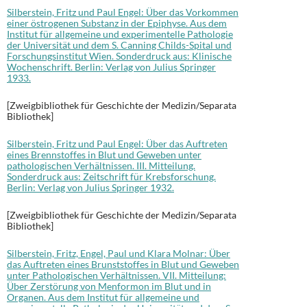
Silberstein, Fritz und Paul Engel: Über das Vorkommen
einer östrogenen Substanz in der Epiphyse. Aus dem
Institut für allgemeine und experimentelle Pathologie
der Universität und dem S. Canning Childs-Spital und
Forschungsinstitut Wien. Sonderdruck aus: Klinische
Wochenschrift. Berlin: Verlag von Julius Springer
1933.
[Zweigbibliothek für Geschichte der Medizin/Separata
Bibliothek]
Silberstein, Fritz und Paul Engel: Über das Auftreten
eines Brennstoffes in Blut und Geweben unter
pathologischen Verhältnissen. III. Mitteilung.
Sonderdruck aus: Zeitschrift für Krebsforschung.
Berlin: Verlag von Julius Springer 1932.
[Zweigbibliothek für Geschichte der Medizin/Separata
Bibliothek]
Silberstein, Fritz, Engel, Paul und Klara Molnar: Über
das Auftreten eines Brunststoffes in Blut und Geweben
unter Pathologischen Verhältnissen. VII. Mitteilung:
Über Zerstörung von Menformon im Blut und in
Organen. Aus dem Institut für allgemeine und