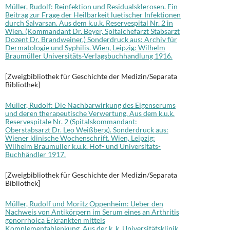
Müller, Rudolf: Reinfektion und Residualsklerosen. Ein
Beitrag zur Frage der Heilbarkeit luetischer Infektionen
durch Salvarsan. Aus dem k.u.k. Reservespital Nr. 2 in
Wien. (Kommandant Dr. Beyer, Spitalchefarzt Stabsarzt
Dozent Dr. Brandweiner.) Sonderdruck aus: Archiv für
Dermatologie und Syphilis. Wien, Leipzig: Wilhelm
Braumüller Universitäts-Verlagsbuchhandlung 1916.
[Zweigbibliothek für Geschichte der Medizin/Separata
Bibliothek]
Müller, Rudolf: Die Nachbarwirkung des Eigenserums
und deren therapeutische Verwertung. Aus dem k.u.k.
Reservespitale Nr. 2 (Spitalskommandant:
Oberstabsarzt Dr. Leo Weißberg). Sonderdruck aus:
Wiener klinische Wochenschrift. Wien, Leipzig:
Wilhelm Braumüller k.u.k. Hof- und Universitäts-
Buchhändler 1917.
[Zweigbibliothek für Geschichte der Medizin/Separata
Bibliothek]
Müller, Rudolf und Moritz Oppenheim: Ueber den
Nachweis von Antikörpern im Serum eines an Arthritis
gonorrhoica Erkrankten mittels
Komplementablenkung. Aus der k. k. Universitätsklinik