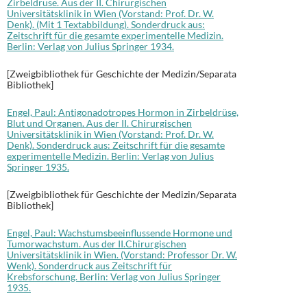
Zirbeldrüse. Aus der II. Chirurgischen
Universitätsklinik in Wien (Vorstand: Prof. Dr. W.
Denk). (Mit 1 Textabbildung). Sonderdruck aus:
Zeitschrift für die gesamte experimentelle Medizin.
Berlin: Verlag von Julius Springer 1934.
[Zweigbibliothek für Geschichte der Medizin/Separata
Bibliothek]
Engel, Paul: Antigonadotropes Hormon in Zirbeldrüse,
Blut und Organen. Aus der II. Chirurgischen
Universitätsklinik in Wien (Vorstand: Prof. Dr. W.
Denk). Sonderdruck aus: Zeitschrift für die gesamte
experimentelle Medizin. Berlin: Verlag von Julius
Springer 1935.
[Zweigbibliothek für Geschichte der Medizin/Separata
Bibliothek]
Engel, Paul: Wachstumsbeeinflussende Hormone und
Tumorwachstum. Aus der II.Chirurgischen
Universitätsklinik in Wien. (Vorstand: Professor Dr. W.
Wenk). Sonderdruck aus Zeitschrift für
Krebsforschung. Berlin: Verlag von Julius Springer
1935.