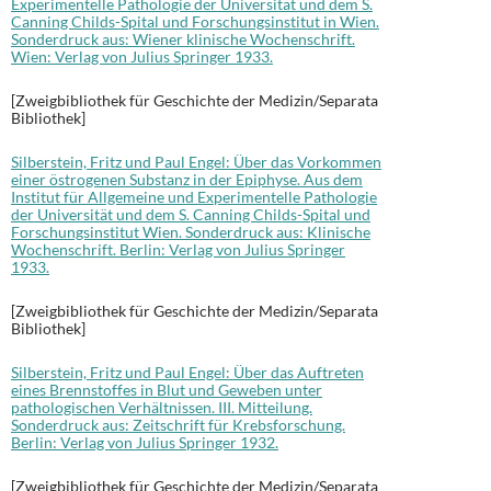
Experimentelle Pathologie der Universität und dem S.
Canning Childs-Spital und Forschungsinstitut in Wien.
Sonderdruck aus: Wiener klinische Wochenschrift.
Wien: Verlag von Julius Springer 1933.
[Zweigbibliothek für Geschichte der Medizin/Separata
Bibliothek]
Silberstein, Fritz und Paul Engel: Über das Vorkommen
einer östrogenen Substanz in der Epiphyse. Aus dem
Institut für Allgemeine und Experimentelle Pathologie
der Universität und dem S. Canning Childs-Spital und
Forschungsinstitut Wien. Sonderdruck aus: Klinische
Wochenschrift. Berlin: Verlag von Julius Springer
1933.
[Zweigbibliothek für Geschichte der Medizin/Separata
Bibliothek]
Silberstein, Fritz und Paul Engel: Über das Auftreten
eines Brennstoffes in Blut und Geweben unter
pathologischen Verhältnissen. III. Mitteilung.
Sonderdruck aus: Zeitschrift für Krebsforschung.
Berlin: Verlag von Julius Springer 1932.
[Zweigbibliothek für Geschichte der Medizin/Separata