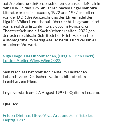
auf Ablehnung stießen, erschienen sie ausschließlich in
der DDR. In den 1960er Jahren bekam Engel mehrere
Literaturpreise in Ecuador, 1972 und 1977 erhielt er
von der DDR die Auszeichnung der Ehrennadel der
Liga für Völkerfreundschaft überreicht. Insgesamt sind
von Engel drei Erzählungen, siebzehn Romane, ein
Theaterstück und elf Sachbücher erhalten. 2022 gab
der österreichische Schriftsteller Erich Hackl seine
Autobiografie im Verlag Atelier heraus und versah es
mit einem Vorwort.
Viga Diego, Die Unpolitischen, (Hrsg. v. Erich Hackl),
Edition Atelier Wien, Wien 2022.
Sein Nachlass befindet sich heute im Deutschen
Exilarchiv der Deutschen Nationalbibliothek in
Frankfurt am Main.
Engel verstarb am 27. August 1997 in Quito in Ecuador.
Quellen:
Felden Dietmar, Diego Viga. Arzt und Schriftsteller,
Leipzig 1987
.