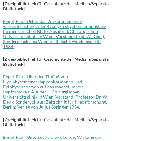
[Zweigbibliothek für Geschichte der Medizin/Separata
Bibliothek]
Engel, Paul: Ueber das Vorkommen einer
wasserlöslichen, Allen-Doisy-Test gebender Substanz
im menschlichen Blute. Aus der II. Chirurgischen
Universitätsklinik in Wien (Vorstand: Prof. W. Denk).
Sonderdruck aus: Wiener klinische Wochenschrift
1934.
[Zweigbibliothek für Geschichte der Medizin/Separata
Bibliothek]
Engel, Paul: Über den Einfluß von
Hypiphysenvorderlappenhormonen und
Epiphysenhormon auf das Wachstum von
Impftumoren. Aus der II. Chirurgischen
Universitätsklinik in Wien. Vorstand: Professor Dr. W.
Denk. Sonderuck aus: Zeitschrift für Krebsforschung.
Berlin: Verlag von Julius Springer 1934.
[Zweigbibliothek für Geschichte der Medizin/Separata
Bibliothek]
Engel, Paul: Untersuchungen über die Wirkung der