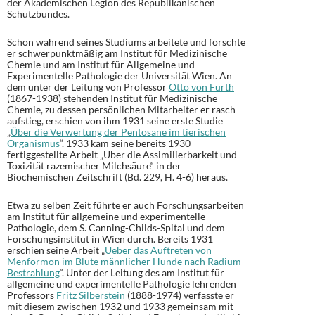
der Akademischen Legion des Republikanischen
Schutzbundes.
Schon während seines Studiums arbeitete und forschte
er schwerpunktmäßig am Institut für Medizinische
Chemie und am Institut für Allgemeine und
Experimentelle Pathologie der Universität Wien. An
dem unter der Leitung von Professor
Otto von Fürth
(1867-1938) stehenden Institut für Medizinische
Chemie, zu dessen persönlichen Mitarbeiter er rasch
aufstieg, erschien von ihm 1931 seine erste Studie
„
Über die Verwertung der Pentosane im tierischen
Organismus
“. 1933 kam seine bereits 1930
fertiggestellte Arbeit „Über die Assimilierbarkeit und
Toxizität razemischer Milchsäure“ in der
Biochemischen Zeitschrift (Bd. 229, H. 4-6) heraus.
Etwa zu selben Zeit führte er auch Forschungsarbeiten
am Institut für allgemeine und experimentelle
Pathologie, dem S. Canning-Childs-Spital und dem
Forschungsinstitut in Wien durch. Bereits 1931
erschien seine Arbeit „
Ueber das Auftreten von
Menformon im Blute männlicher Hunde nach Radium-
Bestrahlung
“. Unter der Leitung des am Institut für
allgemeine und experimentelle Pathologie lehrenden
Professors
Fritz Silberstein
(1888-1974) verfasste er
mit diesem zwischen 1932 und 1933 gemeinsam mit