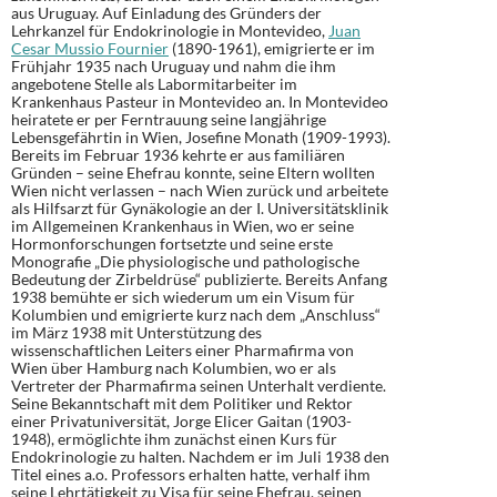
aus Uruguay. Auf Einladung des Gründers der
Lehrkanzel für Endokrinologie in Montevideo,
Juan
Cesar Mussio Fournier
(1890-1961), emigrierte er im
Frühjahr 1935 nach Uruguay und nahm die ihm
angebotene Stelle als Labormitarbeiter im
Krankenhaus Pasteur in Montevideo an. In Montevideo
heiratete er per Ferntrauung seine langjährige
Lebensgefährtin in Wien, Josefine Monath (1909-1993).
Bereits im Februar 1936 kehrte er aus familiären
Gründen – seine Ehefrau konnte, seine Eltern wollten
Wien nicht verlassen – nach Wien zurück und arbeitete
als Hilfsarzt für Gynäkologie an der I. Universitätsklinik
im Allgemeinen Krankenhaus in Wien, wo er seine
Hormonforschungen fortsetzte und seine erste
Monografie „Die physiologische und pathologische
Bedeutung der Zirbeldrüse“ publizierte. Bereits Anfang
1938 bemühte er sich wiederum um ein Visum für
Kolumbien und emigrierte kurz nach dem „Anschluss“
im März 1938 mit Unterstützung des
wissenschaftlichen Leiters einer Pharmafirma von
Wien über Hamburg nach Kolumbien, wo er als
Vertreter der Pharmafirma seinen Unterhalt verdiente.
Seine Bekanntschaft mit dem Politiker und Rektor
einer Privatuniversität, Jorge Elicer Gaitan (1903-
1948), ermöglichte ihm zunächst einen Kurs für
Endokrinologie zu halten. Nachdem er im Juli 1938 den
Titel eines a.o. Professors erhalten hatte, verhalf ihm
seine Lehrtätigkeit zu Visa für seine Ehefrau, seinen