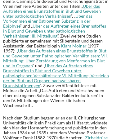
dem S. Canning Childs-Spital und Forschungsinstitut in
Wien mehrere Arbeiten unter den Titeln „
Über das
Auftreten eines Brunststoffes in Blut und Geweben
unter pathologischen Verhältnissen
“, „
Über das
Vorkommen einer östrogenen Substanz in der
Epiphyse
“ und „
Über das Auftreten eines Brennstoffes
in Blut und Geweben unter pathologischen
Verhältnissen: III. Mitteilung
“. Zwei weitere Studien
publizierte er gemeinsam mit Silberstein und dessen
Assistentin, der Bakteriologin
Klara Molnar
(1907-
1957): „
Über das Auftreten eines Brunststoffes in Blut
und Geweben unter Pathologischen Verhältnissen: VII.
Mitteilung: Über Zerstörung von Menformon im Blut
und in Organen
“ und „
Über das Auftreten eines
Brunststoffes in Blut und Geweben unter
pathologischen Verhältnissen: VI. Mitteilung: Vergleich
der im Blut und Organen nachweisbaren
Brunststoffmengen
“. Zuvor veröffentlichte er mit
Molnar die Arbeit „Das Auftreten und Verschwinden
einer östrogenen Substanz der Bakterienkulturen“ in
den IV. Mitteilungen der Wiener klinischen
Wochenschrift.
Nach dem Studium begann er an der II. Chirurgischen
Universitätsklinik ein Praktikum als Hilfsarzt, widmete
sich hier der Hormonforschung und publizierte in den
Jahren 1934 und 1935 unter dem Vorstand Professor
Wolfgang Denk (1882-1970) die Arbeiten „
Zirbeldrüse