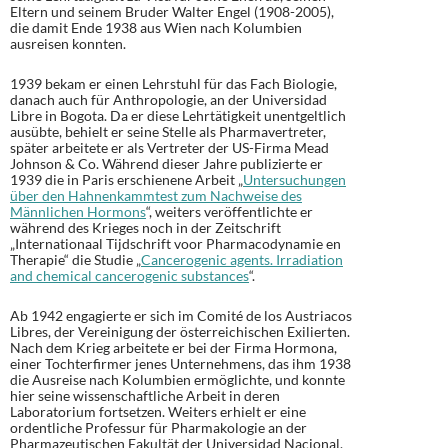
Eltern und seinem Bruder Walter Engel (1908-2005),
die damit Ende 1938 aus Wien nach Kolumbien
ausreisen konnten.
1939 bekam er einen Lehrstuhl für das Fach Biologie,
danach auch für Anthropologie, an der Universidad
Libre in Bogota. Da er diese Lehrtätigkeit unentgeltlich
ausübte, behielt er seine Stelle als Pharmavertreter,
später arbeitete er als Vertreter der US-Firma Mead
Johnson & Co. Während dieser Jahre publizierte er
1939 die in Paris erschienene Arbeit „
Untersuchungen
über den Hahnenkammtest zum Nachweise des
Männlichen Hormons
“, weiters veröffentlichte er
während des Krieges noch in der Zeitschrift
„Internationaal Tijdschrift voor Pharmacodynamie en
Therapie“ die Studie „
Cancerogenic agents. Irradiation
and chemical cancerogenic substances
“.
Ab 1942 engagierte er sich im Comité de los Austriacos
Libres, der Vereinigung der österreichischen Exilierten.
Nach dem Krieg arbeitete er bei der Firma Hormona,
einer Tochterfirmer jenes Unternehmens, das ihm 1938
die Ausreise nach Kolumbien ermöglichte, und konnte
hier seine wissenschaftliche Arbeit in deren
Laboratorium fortsetzen. Weiters erhielt er eine
ordentliche Professur für Pharmakologie an der
Pharmazeutischen Fakultät der Universidad Nacional.