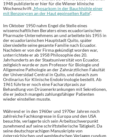
1948 publizierte er hier für die Wiener klinische
Wochenschrift „
Myosarkom in der Bauchhöhle einer
mit Benzopyren an der Haut gepinselten Ratte
“.
Im Oktober 1950 nahm Engel die Stelle eines
wissenschaftlichen Beraters eines ecuadorianischen
Pharmazie-Unternehmens an und arbeitete bis 1955 in
der ecuadorianischen Hauptstadt Quito, später
übersiedelte seine gesamte Familie nach Ecuador.
Nachdem er von der Firma gekündigt worden war,
unterrichtete er ab 1958 Philosophie des 20.
Jahrhunderts an der Staatsuniversität von Ecuador,
zeitgleich wurde er zum Professor für Biologie und
Allgemeine Pathologie an der Zahnärztlichen Fakultät
der Universidad Central in Quito, und danach zum
Ordinarius für Klinische Endokrinologie bestellt. Ab
1961 führte er noch eine Facharztpraxis zur
Behandlung von Drüsenerkrankungen mit Sekretionen,
die er jedoch mangels zahlungsfähiger Patienten
wieder einstellen musste.
Während er in den 1960er und 1970er Jahren noch
zahlreiche Fachkongresse in Europa und den USA
besuchte, verlagerte sich sein Arbeitsschwerpunkt
zunehmend auf seine schriftstellerische Tätigkeit. Da
seine deutschsprachigen Manuskripte von
österreichischen und westdeutschen Verlagen rundum