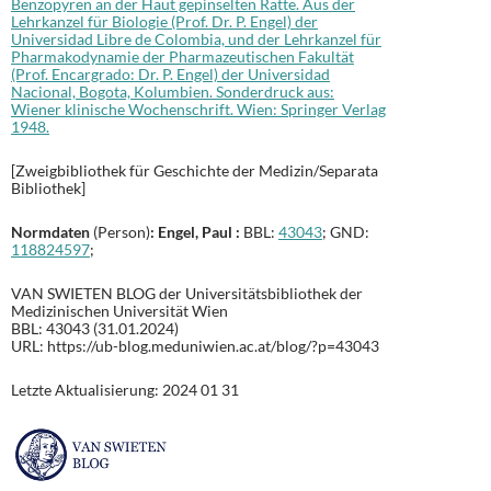
Benzopyren an der Haut gepinselten Ratte. Aus der
Lehrkanzel für Biologie (Prof. Dr. P. Engel) der
Universidad Libre de Colombia, und der Lehrkanzel für
Pharmakodynamie der Pharmazeutischen Fakultät
(Prof. Encargrado: Dr. P. Engel) der Universidad
Nacional, Bogota, Kolumbien. Sonderdruck aus:
Wiener klinische Wochenschrift. Wien: Springer Verlag
1948.
[Zweigbibliothek für Geschichte der Medizin/Separata
Bibliothek]
Normdaten
(Person)
: Engel, Paul :
BBL:
43043
; GND:
118824597
;
VAN SWIETEN BLOG der Universitätsbibliothek der
Medizinischen Universität Wien
BBL: 43043 (31.01.2024)
URL: https://ub-blog.meduniwien.ac.at/blog/?p=43043
Letzte Aktualisierung: 2024 01 31