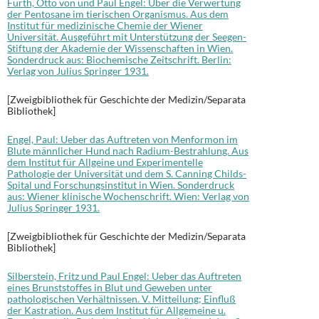
Fürth, Otto von und Paul Engel: Über die Verwertung
der Pentosane im tierischen Organismus. Aus dem
Institut für medizinische Chemie der Wiener
Universität. Ausgeführt mit Unterstützung der Seegen-
Stiftung der Akademie der Wissenschaften in Wien.
Sonderdruck aus: Biochemische Zeitschrift. Berlin:
Verlag von Julius Springer 1931.
[Zweigbibliothek für Geschichte der Medizin/Separata
Bibliothek]
Engel, Paul: Ueber das Auftreten von Menformon im
Blute männlicher Hund nach Radium-Bestrahlung. Aus
dem Institut für Allgeine und Experimentelle
Pathologie der Universität und dem S. Canning Childs-
Spital und Forschungsinstitut in Wien. Sonderdruck
aus: Wiener klinische Wochenschrift. Wien: Verlag von
Julius Springer 1931.
[Zweigbibliothek für Geschichte der Medizin/Separata
Bibliothek]
Silberstein, Fritz und Paul Engel: Ueber das Auftreten
eines Brunststoffes in Blut und Geweben unter
pathologischen Verhältnissen. V. Mitteilung; Einfluß
der Kastration. Aus dem Institut für Allgemeine u.