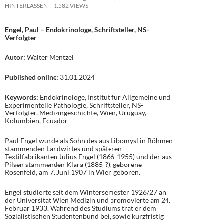
HINTERLASSEN
1.582 VIEWS
Engel, Paul – Endokrinologe, Schriftsteller, NS-
Verfolgter
Autor:
Walter Mentzel
Published online:
31.01.2024
Keywords:
Endokrinologe, Institut für Allgemeine und
Experimentelle Pathologie, Schriftsteller, NS-
Verfolgter, Medizingeschichte, Wien, Uruguay,
Kolumbien, Ecuador
Paul Engel wurde als Sohn des aus Libomysl in Böhmen
stammenden Landwirtes und späteren
Textilfabrikanten Julius Engel (1866-1955) und der aus
Pilsen stammenden Klara (1885-?), geborene
Rosenfeld, am 7. Juni 1907 in Wien geboren.
Engel studierte seit dem Wintersemester 1926/27 an
der Universität Wien Medizin und promovierte am 24.
Februar 1933. Während des Studiums trat er dem
Sozialistischen Studentenbund bei, sowie kurzfristig