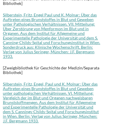
Bibliothek]
Silberstein, Fritz, Engel Paul und K. Molnar: Über das
Auftreten eines Brunststoffes in Blut und Geweben
unter Pathologischen Verhältnissen. VII. Mitteilung:
Über Zerstörung von Menformon im Blut und in
Organen. Aus dem Institut für Allgemeine und
Experimentelle Pathologie der Universität und dem S.
Canning-Childs-Spital und Forschungsinstitut in Wien.
Sonderdruck aus: Klinische Wochenschrift. Berlin:
Verlag von Julius Springer, München: J.F. Bergmann
1933.
[Zweigbibliothek für Geschichte der Medizin/Separata
Bibliothek]
Silberstein, Fritz, Engel, Paul und K. Molnar: Über das
Auftreten eines Brunststoffes in Blut und Geweben
unter pathologischen Verhältnissen. VI. Mitteilung:
Vergleich der im Blut und Organen nachweisbaren
Brunststoffmengen. Aus dem Institut für Allgemeine
und Experimentelle Pathologie der Universität und
dem S. Cannings-Childs-Spital und Forschungsinstitut
in Wien. Berlin: Verlag von Julius Springer, München:
J.F. Bergmann 1933.