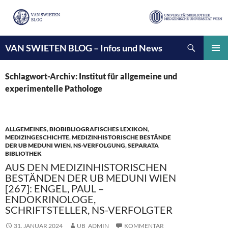
Suchen
VAN SWIETEN BLOG – Infos und News
ZUM
INHALT
PRIMÄ
SPRINGEN
MENÜ
Schlagwort-Archiv: Institut für allgemeine und
experimentelle Pathologe
ALLGEMEINES
,
BIOBIBLIOGRAFISCHES LEXIKON
,
MEDIZINGESCHICHTE
,
MEDIZINHISTORISCHE BESTÄNDE
DER UB MEDUNI WIEN
,
NS-VERFOLGUNG
,
SEPARATA
BIBLIOTHEK
AUS DEN MEDIZINHISTORISCHEN
BESTÄNDEN DER UB MEDUNI WIEN
[267]: ENGEL, PAUL –
ENDOKRINOLOGE,
SCHRIFTSTELLER, NS-VERFOLGTER
31. JANUAR 2024
UB_ADMIN
KOMMENTAR