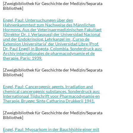
[Zweigbibliothek für Geschichte der Medizin/Separata
Bibliothek]
Engel, Paul: Untersuchungen über den
Hahnenkammtest zum Nachweise des Männlichen
Hormons. Aus der Veterinaermedizinischen Fakultaet
(Direktor Dr. J. Verlasquez) der Universidad Nacional
und der Endokrinolog. Lehrkanzel im „Curso de
Extension Universitaria“ der Universidad Libre (Prof.
Dr. Paul Engel) in Bogota, Colombia. Sonderdruck aus:
Archiv internationales de pharmacodynamie et de
therapie. Paris: 1939.
[Zweigbibliothek für Geschichte der Medizin/Separata
Bibliothek]
Engel, Paul: Cancerogenic agents. Irradiation and
chemical cancerogenic substances. Sonderdruck aus:
Internationaal Tijdschrift voor Pharmacodynamie en
Therapie. Brugge: Sinte Catharina Drukkerij 1941.
[Zweigbibliothek für Geschichte der Medizin/Separata
Bibliothek]
Engel, Paul: Myosarkom in der Bauchhöhle einer mit