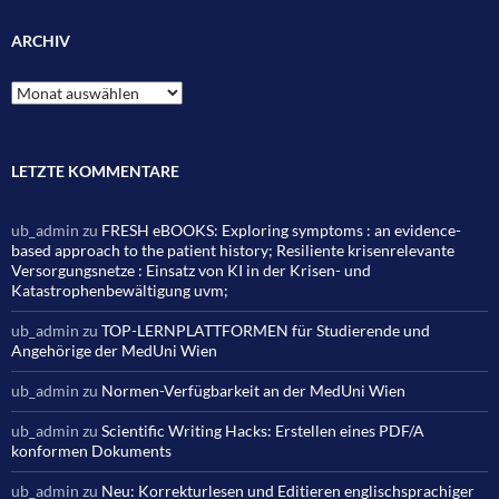
ARCHIV
Archiv
LETZTE KOMMENTARE
ub_admin
zu
FRESH eBOOKS: Exploring symptoms : an evidence-
based approach to the patient history; Resiliente krisenrelevante
Versorgungsnetze : Einsatz von KI in der Krisen- und
Katastrophenbewältigung uvm;
ub_admin
zu
TOP-LERNPLATTFORMEN für Studierende und
Angehörige der MedUni Wien
ub_admin
zu
Normen-Verfügbarkeit an der MedUni Wien
ub_admin
zu
Scientific Writing Hacks: Erstellen eines PDF/A
konformen Dokuments
ub_admin
zu
Neu: Korrekturlesen und Editieren englischsprachiger