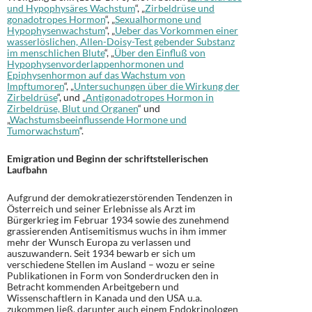
und Hypophysäres Wachstum
“, „
Zirbeldrüse und
gonadotropes Hormon
“, „
Sexualhormone und
Hypophysenwachstum
“, „
Ueber das Vorkommen einer
wasserlöslichen, Allen-Doisy-Test gebender Substanz
im menschlichen Blute
“, „
Über den Einfluß von
Hypophysenvorderlappenhormonen und
Epiphysenhormon auf das Wachstum von
Impftumoren
“, „
Untersuchungen über die Wirkung der
Zirbeldrüse
“, und „
Antigonadotropes Hormon in
Zirbeldrüse, Blut und Organen
“ und
„
Wachstumsbeeinflussende Hormone und
Tumorwachstum
“.
Emigration und Beginn der schriftstellerischen
Laufbahn
Aufgrund der demokratiezerstörenden Tendenzen in
Österreich und seiner Erlebnisse als Arzt im
Bürgerkrieg im Februar 1934 sowie des zunehmend
grassierenden Antisemitismus wuchs in ihm immer
mehr der Wunsch Europa zu verlassen und
auszuwandern. Seit 1934 bewarb er sich um
verschiedene Stellen im Ausland – wozu er seine
Publikationen in Form von Sonderdrucken den in
Betracht kommenden Arbeitgebern und
Wissenschaftlern in Kanada und den USA u.a.
zukommen ließ, darunter auch einem Endokrinologen