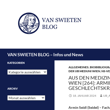
Suchen
VAN SWIETEN BLOG – Infos und News
KATEGORIEN
ALLGEMEINES
,
BIOBIBLIOGR
DER UB MEDUNI WIEN
,
NS-V
Kategorien
AUS DEN MEDIZI
WIEN [264]: ARM
GESCHLECHTSKR
ARCHIV
18. JANUAR 2024
UB_
Archiv
Armin Seidl (Seidel) – Fac