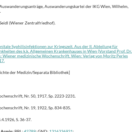
e Auswanderungsanträge, Auswanderungskartei der IKG Wien, Wilhelm,
.
eidl (Wiener Zentralfriedhof).
itale Syphilisinfektionen zur Kriegszeit. Aus der II. Abteilung für
kheiten des k.k. Allgemeinen Krankenhauses in Wien (Vorstand Prof. Dr. 
: Wiener medizinische Wochenschrift. Wien: Verlag von Moritz Perles
17.
ichte der Medizin/Separata Bibliothek]
henschrift, Nr. 50, 1917, Sp. 2223-2231.
henschrift, Nr. 19, 1922, Sp. 834-835.
4.1926, S. 36-37.
, Armin:
BBL:
42789
; GND:
1316336921
;