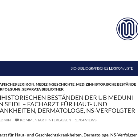
ZUM INHALT SPRINGEN
BIO-BIBLIOGRAFISCHES LEXIKON/LISTE
AFISCHES LEXIKON
,
MEDIZINGESCHICHTE
,
MEDIZINHISTORISCHE BESTÄNDE
ERFOLGUNG
,
SEPARATA BIBLIOTHEK
NHISTORISCHEN BESTÄNDEN DER UB MEDUNI
IN SEIDL – FACHARZT FÜR HAUT- UND
ANKHEITEN, DERMATOLOGE, NS-VERFOLGTER
ADMIN
KOMMENTAR HINTERLASSEN
1.704 VIEWS
harzt für Haut- und Geschlechtskrankheiten, Dermatologe, NS-Verfolgter