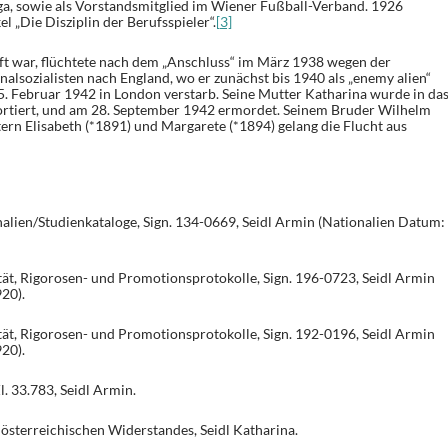
a, sowie als Vorstandsmitglied im Wiener Fußball-Verband. 1926
el „Die Disziplin der Berufsspieler“.
[3]
nft war, flüchtete nach dem „Anschluss“ im März 1938 wegen der
alsozialisten nach England, wo er zunächst bis 1940 als „enemy alien“
5. Februar 1942 in London verstarb. Seine Mutter Katharina wurde in da
ortiert, und am 28. September 1942 ermordet. Seinem Bruder Wilhelm
ern Elisabeth (*1891) und Margarete (*1894) gelang die Flucht aus
alien/Studienkataloge, Sign. 134-0669, Seidl Armin (Nationalien Datum:
ät, Rigorosen- und Promotionsprotokolle, Sign. 196-0723, Seidl Armin
20).
ät, Rigorosen- und Promotionsprotokolle, Sign. 192-0196, Seidl Armin
20).
. 33.783, Seidl Armin.
sterreichischen Widerstandes, Seidl Katharina.