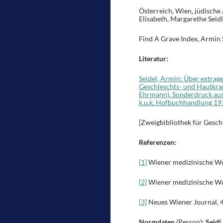
Österreich, Wien, jüdisch
Elisabeth, Margarethe Seidl
Find A Grave Index, Armin S
Literatur:
Seidel, Armin: Über extragen
Geschleschts- und Hautkran
Ehrmann). Sonderdruck aus
k.u.k. Hofbuchhandlung 19
[Zweigbibliothek für Gesch
Referenzen:
[1]
Wiener medizinische Woc
[2]
Wiener medizinische Woc
[3]
Neues Wiener Journal, 4.
Normdaten
(Person)
: Seidl