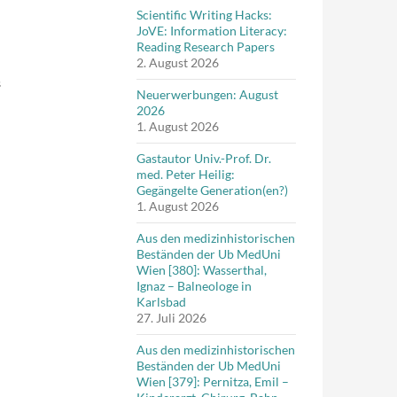
Scientific Writing Hacks:
JoVE: Information Literacy:
Reading Research Papers
2. August 2026
s
Neuerwerbungen: August
2026
1. August 2026
Gastautor Univ.-Prof. Dr.
med. Peter Heilig:
Gegängelte Generation(en?)
1. August 2026
Aus den medizinhistorischen
Beständen der Ub MedUni
Wien [380]: Wasserthal,
Ignaz – Balneologe in
Karlsbad
27. Juli 2026
Aus den medizinhistorischen
Beständen der Ub MedUni
Wien [379]: Pernitza, Emil –