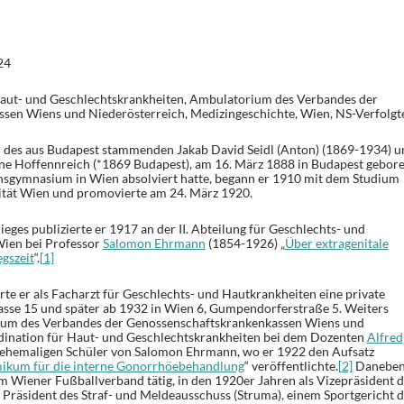
24
ut- und Geschlechtskrankheiten, Ambulatorium des Verbandes der
sen Wiens und Niederösterreich, Medizingeschichte, Wien, NS-Verfolgt
n des aus Budapest stammenden Jakab David Seidl (Anton) (1869-1934) u
ene Hoffennreich (*1869 Budapest), am 16. März 1888 in Budapest gebore
sgymnasium in Wien absolviert hatte, begann er 1910 mit dem Studium
ität Wien und promovierte am 24. März 1920.
ges publizierte er 1917 an der II. Abteilung für Geschlechts- und
ien bei Professor
Salomon Ehrmann
(1854-1926) „
Über extragenitale
egszeit
“.
[1]
te er als Facharzt für Geschlechts- und Hautkrankheiten eine private
tgasse 15 und später ab 1932 in Wien 6, Gumpendorferstraße 5. Weiters
ium des Verbandes der Genossenschaftskrankenkassen Wiens und
rdination für Haut- und Geschlechtskrankheiten bei dem Dozenten
Alfred
ehemaligen Schüler von Salomon Ehrmann, wo er 1922 den Aufsatz
amikum für die interne Gonorrhöebehandlung
“ veröffentlichte.
[2]
Danebe
im Wiener Fußballverband tätig, in den 1920er Jahren als Vizepräsident d
ls Präsident des Straf- und Meldeausschuss (Struma), einem Sportgericht 