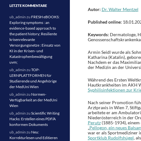
LETZTE KOMMENTARE
Autor:
Dr. Walter Mentzel
ub_admin
zu
FRESH eBOOKS:
Published online:
18.01.20
Exploring symptoms : an
evidence-based approach to
the patient history; Resiliente
Keywords:
Dermatologe, Ha
Genossenschaftskrankenkas
krisenrelevante
Versorgungsnetze : Einsatz von
KI in der Krisen- und
Armin Seidl wurde als Soh
Katastrophenbewältigung
Katharina (Katalin), gebor
Nachdem er das Maximilian
uvm;
der Medizin an der Univers
ub_admin
zu
TOP-
LERNPLATTFORMEN für
Während des Ersten Weltkrie
Studierende und Angehörige
Hautkrankheiten im AKH W
der MedUni Wien
Syphilisinfektionen zur Kri
ub_admin
zu
Normen-
Verfügbarkeit an der MedUni
Nach seiner Promotion führ
Wien
Arztpraxis in Wien 7, Stif
arbeitete er am Ambulator
ub_admin
zu
Scientific Writing
Niederösterreich in der O
Hacks: Erstellen eines PDF/A
Perutz
(1885-1934), einem 
konformen Dokuments
„
Pellogon, ein neues Bals
ub_admin
zu
Neu:
war er als Sportmediziner 
Sportklub Rudolfshügel
, a
Korrekturlesen und Editieren