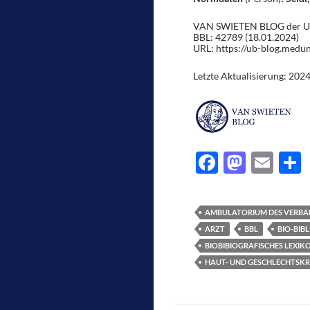
VAN SWIETEN BLOG der Univ
BBL: 42789 (18.01.2024)
URL: https://ub-blog.medu
Letzte Aktualisierung: 202
F
M
E
ac
as
m
e
e
to
ail
l
AMBULATORIUM DES VERBA
b
d
ARZT
BBL
BIO-BIB
o
o
BIOBIBIOGRAFISCHES LEXIK
HAUT- UND GESCHLECHTSK
o
n
k