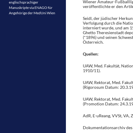
Wiener Amateur-Fußballlig
englischsprachiger
veröffentlichte er den Artik
Manuskripte via ENAGO für
Angehörige der MedUni Wien
Seidl, der jüdischer Herku
Verfolgung durch die Nation
interniert wurde, und am 1
Ghetto Theresienstadt dep
(*1896) und seinen Schwest
Österreich.
Quellen:
UAW, Med. Fakultät, Nation
1910/11).
UAW, Rektorat, Med. Fakult
(Rigorosum Datum: 20.3.19
UAW, Rektorat, Med. Fakult
(Promotion Datum: 24.3.19
AdR, E-uReang, VVSt, VA, Zl
Dokumentationsarchiv des ö