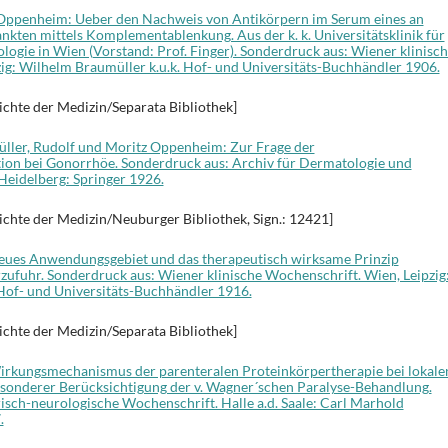
 Oppenheim: Ueber den Nachweis von Antikörpern im Serum eines an
nkten mittels Komplementablenkung. Aus der k. k. Universitätsklinik für
logie in Wien (Vorstand: Prof. Finger). Sonderdruck aus: Wiener klinisc
ig: Wilhelm Braumüller k.u.k. Hof- und Universitäts-Buchhändler 1906.
ichte der Medizin/Separata Bibliothek]
üller, Rudolf und Moritz Oppenheim: Zur Frage der
n bei Gonorrhöe. Sonderdruck aus: Archiv für Dermatologie und
, Heidelberg: Springer 1926.
ichte der Medizin/Neuburger Bibliothek, Sign.: 12421]
 neues Anwendungsgebiet und das therapeutisch wirksame Prinzip
zufuhr. Sonderdruck aus: Wiener klinische Wochenschrift. Wien, Leipzig
Hof- und Universitäts-Buchhändler 1916.
ichte der Medizin/Separata Bibliothek]
Wirkungsmechanismus der parenteralen Proteinkörpertherapie bei lokale
sonderer Berücksichtigung der v. Wagner´schen Paralyse-Behandlung.
isch-neurologische Wochenschrift. Halle a.d. Saale: Carl Marhold
.