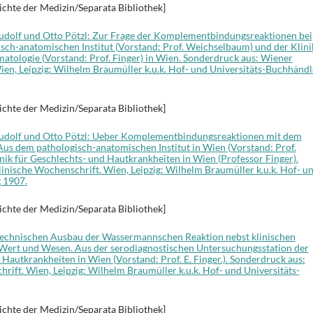
ichte der Medizin/Separata Bibliothek]
 Rudolf und Otto Pötzl: Zur Frage der Komplementbindungsreaktionen bei
isch-anatomischen Institut (Vorstand: Prof. Weichselbaum) und der Klini
matologie (Vorstand: Prof. Finger) in Wien. Sonderdruck aus: Wiener
ien, Leipzig: Wilhelm Braumüller k.u.k. Hof- und Universitäts-Buchhändl
ichte der Medizin/Separata Bibliothek]
, Rudolf und Otto Pötzl: Ueber Komplementbindungsreaktionen mit dem
us dem pathologisch-anatomischen Institut in Wien (Vorstand: Prof.
ik für Geschlechts- und Hautkrankheiten in Wien (Professor Finger).
inische Wochenschrift. Wien, Leipzig: Wilhelm Braumüller k.u.k. Hof- u
 1907.
ichte der Medizin/Separata Bibliothek]
 technischen Ausbau der Wassermannschen Reaktion nebst klinischen
Wert und Wesen. Aus der serodiagnostischen Untersuchungsstation der
 Hautkrankheiten in Wien (Vorstand: Prof. E. Finger.). Sonderdruck aus:
rift. Wien, Leipzig: Wilhelm Braumüller k.u.k. Hof- und Universitäts-
ichte der Medizin/Separata Bibliothek]