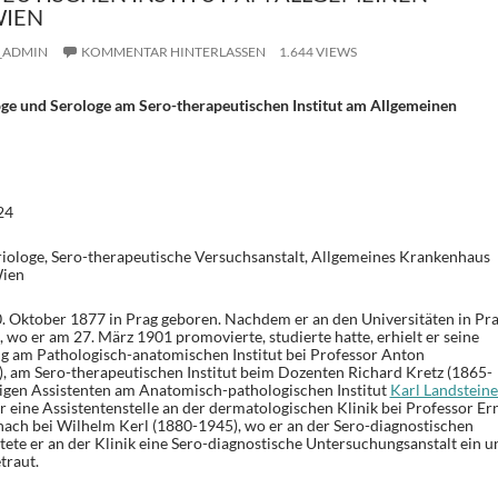
IEN
_ADMIN
KOMMENTAR HINTERLASSEN
1.644 VIEWS
ge und Serologe am Sero-therapeutischen Institut am Allgemeinen
24
riologe, Sero-therapeutische Versuchsanstalt, Allgemeines Krankenhaus
Wien
 Oktober 1877 in Prag geboren. Nachdem er an den Universitäten in Pra
wo er am 27. März 1901 promovierte, studierte hatte, erhielt er seine
g am Pathologisch-anatomischen Institut bei Professor Anton
 am Sero-therapeutischen Institut beim Dozenten Richard Kretz (1865-
igen Assistenten am Anatomisch-pathologischen Institut
Karl Landsteine
 eine Assistentenstelle an der dermatologischen Klinik bei Professor Er
ach bei Wilhelm Kerl (1880-1945), wo er an der Sero-diagnostischen
htete er an der Klinik eine Sero-diagnostische Untersuchungsanstalt ein u
traut.