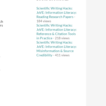
Scientific Writing Hacks:
JoVE: Information Literacy:
Reading Research Papers
-
184 views
ach
rs
Scientific Writing Hacks:
JoVE: Information Literacy:
Reference & Citation Tools
in Practice
- 218 views
Scientific Writing Hacks:
JoVE: Information Literacy:
Misinformation & Source
Credibility
- 411 views
f
f