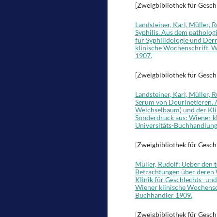
[Zweigbibliothek für Gesch
Landsteiner, Karl, Müller,
Syphilis. Aus dem patholog
für Syphilidologie und Der
klinische Wochenschrift. W
1907.
[Zweigbibliothek für Gesch
Landsteiner, Karl, Müller
Serum von Dourinetieren. A
Weichselbaum) und der Klin
Sonderdruck aus: Wiener kl
Universitäts-Buchhandlung
[Zweigbibliothek für Gesch
Müller, Rudolf: Ueber den
Betrachtungen über deren 
Klinik für Geschlechts- und
Wiener klinische Wochensch
Buchhändler 1909.
[Zweigbibliothek für Gesch