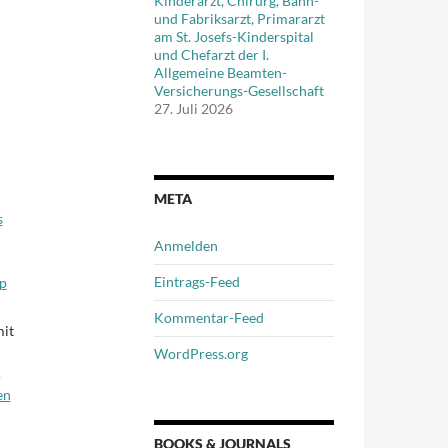
Kinderarzt, Chirurg, Bahn-
und Fabriksarzt, Primararzt
am St. Josefs-Kinderspital
und Chefarzt der I.
Allgemeine Beamten-
Versicherungs-Gesellschaft
27. Juli 2026
META
s
Anmelden
Eintrags-Feed
p
Kommentar-Feed
mit
WordPress.org
r
en
BOOKS & JOURNALS