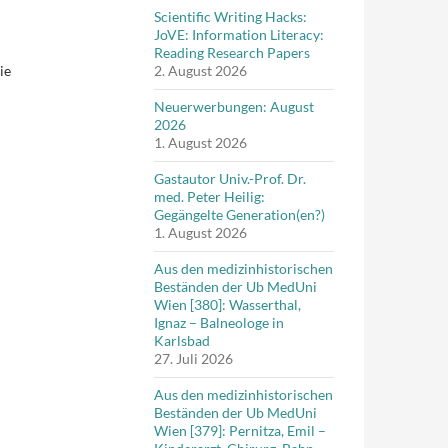
Scientific Writing Hacks:
JoVE: Information Literacy:
Reading Research Papers
ie
2. August 2026
Neuerwerbungen: August
2026
1. August 2026
Gastautor Univ.-Prof. Dr.
med. Peter Heilig:
Gegängelte Generation(en?)
1. August 2026
Aus den medizinhistorischen
Beständen der Ub MedUni
Wien [380]: Wasserthal,
Ignaz – Balneologe in
Karlsbad
27. Juli 2026
Aus den medizinhistorischen
Beständen der Ub MedUni
Wien [379]: Pernitza, Emil –