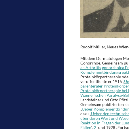
Rudolf Müller, Neues Wiener
Mit dem Dermatologen Mori
Gonorrhoe. Gemeinsam publ
an Arthritis gonorrhoica 
Komplementbindungsreakt
Proteinkörpertherapie ode
veröffentlichte er 1916 „
Ue
parenteraler Proteinkörpe
Proteinkörpertherapie bei 
Wagner´schen Paralyse-Be
Landsteiner und Otto Pötz
Gemeinsam publizierten sie
„
Ueber Komplementbindung
dazu „
Ueber den technisch
über deren Wert und Wese
Reaktion in Fragen der Lue
Fällen
“,
[2]
und 1928 „Fortsch