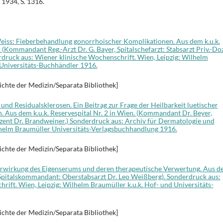
 1934, S. 1316.
eiss: Fieberbehandlung gonorrhoischer Komplikationen. Aus dem k.u.k.
. (Kommandant Reg.-Arzt Dr. G. Bayer, Spitalschefarzt: Stabsarzt Priv.-Doz
rdruck aus: Wiener klinische Wochenschrift. Wien, Leipzig: Wilhelm
 Universitäts-Buchhändler 1916.
ichte der Medizin/Separata Bibliothek]
 und Residualsklerosen. Ein Beitrag zur Frage der Heilbarkeit luetischer
. Aus dem k.u.k. Reservespital Nr. 2 in Wien. (Kommandant Dr. Beyer,
ozent Dr. Brandweiner.) Sonderdruck aus: Archiv für Dermatologie und
ilhelm Braumüller Universitäts-Verlagsbuchhandlung 1916.
ichte der Medizin/Separata Bibliothek]
arwirkung des Eigenserums und deren therapeutische Verwertung. Aus 
2 (Spitalskommandant: Oberstabsarzt Dr. Leo Weißberg). Sonderdruck aus:
rift. Wien, Leipzig: Wilhelm Braumüller k.u.k. Hof- und Universitäts-
ichte der Medizin/Separata Bibliothek]