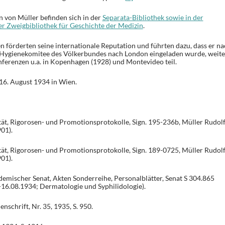
n von Müller befinden sich in der
Separata-Bibliothek sowie in der
r Zweigbibliothek für Geschichte der Medizin
.
n förderten seine internationale Reputation und führten dazu, dass er n
Hygienekomitee des Völkerbundes nach London eingeladen wurde, weite
ferenzen u.a. in Kopenhagen (1928) und Montevideo teil.
16. August 1934 in Wien.
ät, Rigorosen- und Promotionsprotokolle, Sign. 195-236b, Müller Rudol
01).
ät, Rigorosen- und Promotionsprotokolle, Sign. 189-0725, Müller Rudol
01).
emischer Senat, Akten Sonderreihe, Personalblätter, Senat S 304.865
-16.08.1934; Dermatologie und Syphilidologie).
schrift, Nr. 35, 1935, S. 950.