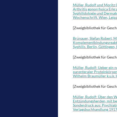
Müller, Rudolf und Moritz
Arthritis gonorrhoica Erkra
Syphilidologie und Dermato
Wochenschrift. Wien, Leipz
[Zweigbibliothek für Gesch
Brünauer, Stefan Robert, M
Komplementbindungsreaktio
Syphilis. Berlin, Göttingen
[Zweigbibliothek für Gesch
Müller, Rudolf: Ueber ein
parenteraler Proteinkörper
Wilhelm Braumüller k.u.k. 
[Zweigbibliothek für Gesch
Müller, Rudolf: Über den 
Entzündungsherden, mit be
Sonderdruck aus: Psychiatr
Verlagsbuchhandlung 1917