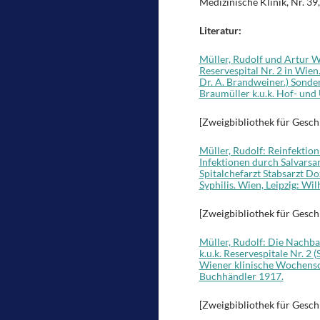
Medizinische Klinik, Nr. 39,
Literatur:
Müller, Rudolf und Artur W
Reservespital Nr. 2 in Wien
Dr. A. Brandweiner.) Sonde
Braumüller k.u.k. Hof- und
[Zweigbibliothek für Gesch
Müller, Rudolf: Reinfektion
Infektionen durch Salvarsan
Spitalchefarzt Stabsarzt D
Syphilis. Wien, Leipzig: W
[Zweigbibliothek für Gesch
Müller, Rudolf: Die Nachb
k.u.k. Reservespitale Nr. 
Wiener klinische Wochensch
Buchhändler 1917.
[Zweigbibliothek für Gesch