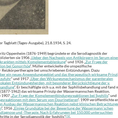
 Tagblatt (Tages-Ausgabe), 21.8.1934, S. 24.
tz Oppenheim (1876-1949) begründete er die Serodiagnostik der
izierten sie 1906 „
Ueber den Nachweis von Antikörpern im Serum eine
Erkrankten mittels Komplementablenkung
“ und 1926 „
Zur Frage der
ion bei Gonorrhöe
“. Müller entwickelte die unspezifische
r Reizkörpertherapie bei umschriebenen Entzündungen. Dazu
ber ein neues Anwendungsgebiet und das therapeutisch wirksame Prinzi
rzufuhr
“ und 1917 „
Über den Wirkungsmechanismus der parenteralen
lokalen Entzündungsherden, mit besonderer Berücksichtigung der v.
handlung
“. Er beschäftigte sich u.a. mit der Syphilisbehandlung und fand 
l (1877-1962) das wirksame Prinzip der Wassermannschen Reaktion.
 1907 „
Zur Frage der Komplementbindungsreaktionen bei Syphilis
“ und
sreaktionen mit dem Serum von Dourinetieren
“. 1909 veröffentlichte e
en Ausbau der Wassermannschen Reaktion nebst klinischen Betrachtung
n
“, 1916 „
Einige Grundsätze bei der Bewertung der Wassermann`schen
sdiagnose und -Therapie. Nach Erfahrungen bei 150.000 untersuchten
ritte in der Serodiagnostik der Syphilis“
[3]
.