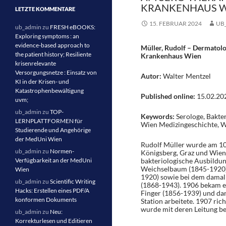
KRANKENHAUS W
LETZTE KOMMENTARE
15. FEBRUAR 2024
UB
ub_admin
zu
FRESH eBOOKS:
Exploring symptoms : an
evidence-based approach to
Müller, Rudolf – Dermatolo
the patient history; Resiliente
Krankenhaus Wien
krisenrelevante
Versorgungsnetze : Einsatz von
Autor:
Walter Mentzel
KI in der Krisen- und
Katastrophenbewältigung
Published online:
15.02.20
uvm;
ub_admin
zu
TOP-
Keywords:
Serologe, Bakte
LERNPLATTFORMEN für
Wien Medizingeschichte, 
Studierende und Angehörige
der MedUni Wien
Rudolf Müller wurde am 10.
ub_admin
zu
Normen-
Königsberg, Graz und Wien, 
Verfügbarkeit an der MedUni
bakteriologische Ausbildun
Weichselbaum (1845-1920),
Wien
1920) sowie bei dem damal
ub_admin
zu
Scientific Writing
(1868-1943). 1906 bekam er
Hacks: Erstellen eines PDF/A
Finger (1856-1939) und dan
konformen Dokuments
Station arbeitete. 1907 ric
wurde mit deren Leitung be
ub_admin
zu
Neu:
Korrekturlesen und Editieren