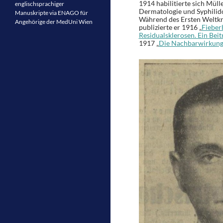
1914 habilitierte sich Mül
englischsprachiger
Dermatologie und Syphilidol
Manuskripte via ENAGO für
Während des Ersten Weltkri
Angehörige der MedUni Wien
publizierte er 1916 „
Fieber
Residualsklerosen. Ein Beit
1917 „
Die Nachbarwirkung 