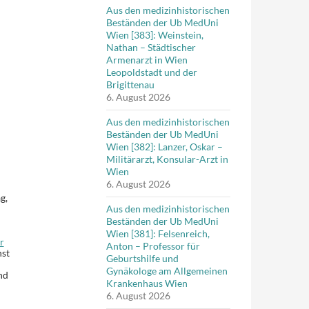
Aus den medizinhistorischen
Beständen der Ub MedUni
Wien [383]: Weinstein,
Nathan – Städtischer
Armenarzt in Wien
Leopoldstadt und der
Brigittenau
6. August 2026
Aus den medizinhistorischen
Beständen der Ub MedUni
Wien [382]: Lanzer, Oskar –
Militärarzt, Konsular-Arzt in
Wien
6. August 2026
g,
Aus den medizinhistorischen
Beständen der Ub MedUni
Wien [381]: Felsenreich,
r
Anton – Professor für
nst
Geburtshilfe und
Gynäkologe am Allgemeinen
nd
Krankenhaus Wien
6. August 2026