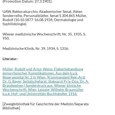
(Promotion Datum: 27.3.1901).
UAW, Rektoratsarchiv, Akademischer Senat, Akten
Sonderreihe, Personalblätter, Senat S 304.865 Müller,
Rudolf (10.10.1877-16.08.1934; Dermatologie und
Syphilidologie).
Wiener medizinische Wochenschrift, Nr. 35, 1935, S.
950.
Medizinische Klinik, Nr. 39, 1934, S. 1316.
Literatur:
Müller, Rudolf und Artur Weiss: Fieberbehandlung
gonorrhoischer Komplikationen. Aus dem k.u.k.
Reservespital Nr. 2 in Wien. (Kommandant Reg.-Arzt
Dr. G. Bayer, Spitalschefarzt: Stabsarzt Priv.-Doz. Dr. A.
Brandweiner.) Sonderdruck aus: Wiener klinische
Wochenschrift. Wien, Leipzig: Wilhelm Braumüller
k.u.k. Hof- und Universitäts-Buchhändler 1916.
[Zweigbibliothek für Geschichte der Medizin/Separata
Bibliothek]