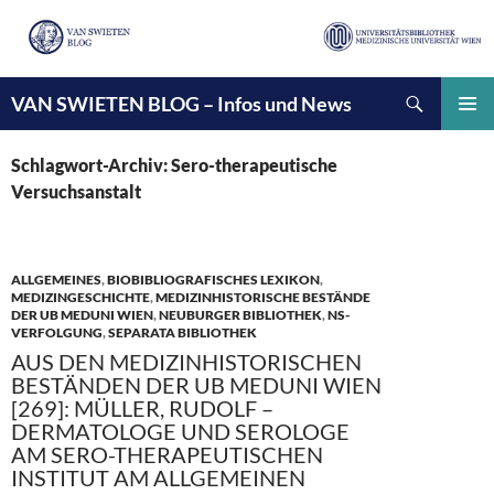
Suchen
VAN SWIETEN BLOG – Infos und News
ZUM
INHALT
PRIMÄ
SPRINGEN
MENÜ
Schlagwort-Archiv: Sero-therapeutische
Versuchsanstalt
ALLGEMEINES
,
BIOBIBLIOGRAFISCHES LEXIKON
,
MEDIZINGESCHICHTE
,
MEDIZINHISTORISCHE BESTÄNDE
DER UB MEDUNI WIEN
,
NEUBURGER BIBLIOTHEK
,
NS-
VERFOLGUNG
,
SEPARATA BIBLIOTHEK
AUS DEN MEDIZINHISTORISCHEN
BESTÄNDEN DER UB MEDUNI WIEN
[269]: MÜLLER, RUDOLF –
DERMATOLOGE UND SEROLOGE
AM SERO-THERAPEUTISCHEN
INSTITUT AM ALLGEMEINEN