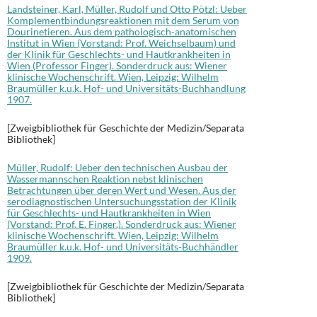
Landsteiner, Karl, Müller, Rudolf und Otto Pötzl: Ueber
Komplementbindungsreaktionen mit dem Serum von
Dourinetieren. Aus dem pathologisch-anatomischen
Institut in Wien (Vorstand: Prof. Weichselbaum) und
der Klinik für Geschlechts- und Hautkrankheiten in
Wien (Professor Finger). Sonderdruck aus: Wiener
klinische Wochenschrift. Wien, Leipzig: Wilhelm
Braumüller k.u.k. Hof- und Universitäts-Buchhandlung
1907.
[Zweigbibliothek für Geschichte der Medizin/Separata
Bibliothek]
Müller, Rudolf: Ueber den technischen Ausbau der
Wassermannschen Reaktion nebst klinischen
Betrachtungen über deren Wert und Wesen. Aus der
serodiagnostischen Untersuchungsstation der Klinik
für Geschlechts- und Hautkrankheiten in Wien
(Vorstand: Prof. E. Finger.). Sonderdruck aus: Wiener
klinische Wochenschrift. Wien, Leipzig: Wilhelm
Braumüller k.u.k. Hof- und Universitäts-Buchhändler
1909.
[Zweigbibliothek für Geschichte der Medizin/Separata
Bibliothek]