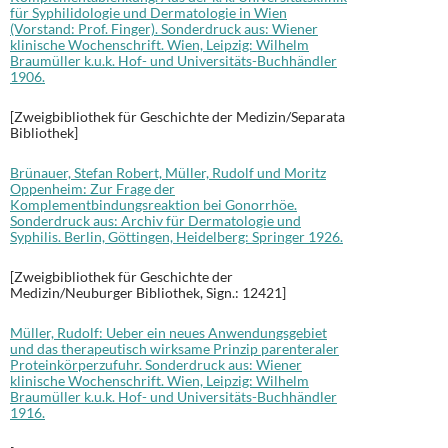
für Syphilidologie und Dermatologie in Wien
(Vorstand: Prof. Finger). Sonderdruck aus: Wiener
klinische Wochenschrift. Wien, Leipzig: Wilhelm
Braumüller k.u.k. Hof- und Universitäts-Buchhändler
1906.
[Zweigbibliothek für Geschichte der Medizin/Separata
Bibliothek]
Brünauer, Stefan Robert, Müller, Rudolf und Moritz
Oppenheim: Zur Frage der
Komplementbindungsreaktion bei Gonorrhöe.
Sonderdruck aus: Archiv für Dermatologie und
Syphilis. Berlin, Göttingen, Heidelberg: Springer 1926.
[Zweigbibliothek für Geschichte der
Medizin/Neuburger Bibliothek, Sign.: 12421]
Müller, Rudolf: Ueber ein neues Anwendungsgebiet
und das therapeutisch wirksame Prinzip parenteraler
Proteinkörperzufuhr. Sonderdruck aus: Wiener
klinische Wochenschrift. Wien, Leipzig: Wilhelm
Braumüller k.u.k. Hof- und Universitäts-Buchhändler
1916.