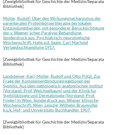
[Zweigbibliothek für Geschichte der Medizin/Separata
Bibliothek]
Müller, Rudolf: Über den Wirkungsmechanismus der
parenteralen Proteinkörpertherapie bei lokalen
Entzündungsherden, mit besonderer Berücksichtigung
der v. Wagner´schen Paralyse-Behandlung.
Sonderdruck aus: Psychiatrisch-neurologische
Wochenschrift. Halle a.d. Saale: Carl Marhold
Verlagsbuchhandlung 1917.
[Zweigbibliothek für Geschichte der Medizin/Separata
Bibliothek]
Landsteiner, Karl, Müller, Rudolf und Otto Pötzl: Zur
Frage der Komplementbindungsreaktionen bei
Syphilis. Aus dem pathologisch-anatomischen Institut
(Vorstand: Prof. Weichselbaum) und der Klinik für
Syphilidologie und Dermatologie (Vorstand: Prof.
Finger) in Wien. Sonderdruck aus: Wiener klinische
Wochenschrift. Wien, Leipzig: Wilhelm Braumüller
k.u.k. Hof- und Universitäts-Buchhändler 1907.
[Zweigbibliothek für Geschichte der Medizin/Separata
Bibliothek]