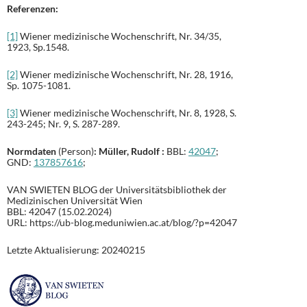
Referenzen:
[1]
Wiener medizinische Wochenschrift, Nr. 34/35,
1923, Sp.1548.
[2]
Wiener medizinische Wochenschrift, Nr. 28, 1916,
Sp. 1075-1081.
[3]
Wiener medizinische Wochenschrift, Nr. 8, 1928, S.
243-245; Nr. 9, S. 287-289.
Normdaten
(Person)
: Müller, Rudolf :
BBL:
42047
;
GND:
137857616
;
VAN SWIETEN BLOG der Universitätsbibliothek der
Medizinischen Universität Wien
BBL: 42047 (15.02.2024)
URL: https://ub-blog.meduniwien.ac.at/blog/?p=42047
Letzte Aktualisierung: 20240215