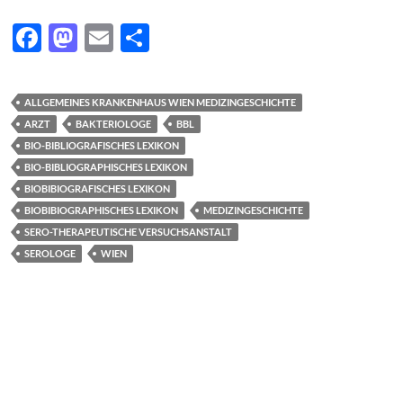
F
M
E
T
ac
as
m
ei
e
to
ail
le
ALLGEMEINES KRANKENHAUS WIEN MEDIZINGESCHICHTE
b
d
n
ARZT
BAKTERIOLOGE
BBL
o
o
BIO-BIBLIOGRAFISCHES LEXIKON
BIO-BIBLIOGRAPHISCHES LEXIKON
o
n
BIOBIBIOGRAFISCHES LEXIKON
k
BIOBIBIOGRAPHISCHES LEXIKON
MEDIZINGESCHICHTE
SERO-THERAPEUTISCHE VERSUCHSANSTALT
SEROLOGE
WIEN