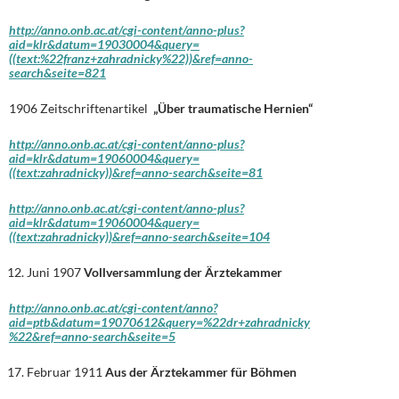
http://anno.onb.ac.at/cgi-content/anno-plus?
aid=klr&datum=19030004&query=
((text:%22franz+zahradnicky%22))&ref=anno-
search&seite=821
1906 Zeitschriftenartikel
„Über traumatische Hernien“
http://anno.onb.ac.at/cgi-content/anno-plus?
aid=klr&datum=19060004&query=
((text:zahradnicky))&ref=anno-search&seite=81
http://anno.onb.ac.at/cgi-content/anno-plus?
aid=klr&datum=19060004&query=
((text:zahradnicky))&ref=anno-search&seite=104
Juni 1907
Vollversammlung der Ärztekammer
http://anno.onb.ac.at/cgi-content/anno?
aid=ptb&datum=19070612&query=%22dr+zahradnicky
%22&ref=anno-search&seite=5
Februar 1911
Aus der Ärztekammer für Böhmen