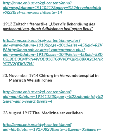
http://anno.onb.ac.at/cgi-content/anno?
aid=nwg&datum=19110217&query=%22dr+zahradnick
y%22&ref=anno-search&seite=14
1913 Zeitschriftenartikel
„Über die Behandlung des
postoperativen, durch Adhäsionen bedingten Ileus“
http://anno.onb.ac.at/cgi-content/anno-plus?
aid=wmw&datum=1913&page=1013&size=45&qid=RZV
EAhttp://anno.onb.ac.at/cgi-content/anno-plus?
aid=wmw&datum=1913&page=1049&size=45&qid=5BD
0SLBDD3CMP9N4WOD83OTG0VVDYQIRU8BXA2CMNR
YCZV2QTIKN7NJ
November 1914
Chirurg im Verwundetenspital in
Mährisch Weisskirchen
http://anno.onb.ac.at/cgi-content/anno?
aid=muh&datum=19141123&query=%22zahradnicky%2
2&ref=anno-search&seite=4
23 August 1917
Titel Medizinalrat verliehen
http://anno.onb.ac.at/cgi-content/anno?
aid=fdb&datum=19170823&seite=5&zoom=33&query=