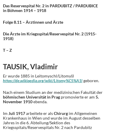
Das Reservespital Nr. 2 in PARDUBITZ / PARDUBICE
in Böhmen 1914 – 1918
Folge 8.11 – Ärztinnen und Ärzte
Die Ärzte im Kriegsspital/Reservespital Nr. 2 (1915-
1918)
T – Z
TAUSIK, Vladimir
Er wurde 1885 in Leitomyschl/Litomyšl
https://de.wikipedia.org/wiki/Litomy%C5%A1l
geboren.
Nach einem Studium an der medizinischen Fakultät der
böhmischen Universität in Prag
promovierte er am
5.
November 1910
ebenda.
Im
Juli 1917
arbeitete er als
Chirurg
im Allgemeinen
Krankenhaus in Wien und wurde im August desselben
Jahres in die 6. Abteilung/Sektion des
Kriegsspitals/Reservespitals Nr. 2 nach Pardubitz