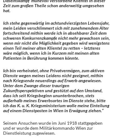
Daseinskampf mühevoll verstorbene Klientel in dieser
Zeit zum großen Theile schon anderweitig umgesehen
hat.
Ich stehe gegenwärtig im achtundvierzigsten Lebensjahr,
mein Leiden verschlimmert sich mit zunehmendem Alter
fortschreitend mithin werde ich in absehbarer Zeit dem
schweren Konkurrenzkampfe nicht mehr gewachsen sein,
wenn mir nicht die Möglichkeit gegeben wird wenigstens
einen Teil meiner alten Klientel zu retten – letzteres
wäre möglich, wenn ich in Kurzem mit meinen alten
Patienten in Berührung kommen könnte.
Ich bin verheiratet, ohne Privatvermögen, zum aktiven
Dienste wegen meines Leidens nicht geeignet, mithin
nach Kriegsende neuerdings auf Erwerb angewiesen.
Unter dem Zwange dieser traurigen
Zukunftsperspektiven und gestützt auf den Umstand,
dass ich seit Kriegsbeginn ununterbrochen, stets
außerhalb meines Erwerbsortes im Dienste stehe, bitte
ich das K. u. K. Kriegsministerium wolle meine Einteilung
auf einem Dienstposten in Wien in Erwägung ziehen.“
Seinem Ansuchen wurde im Juni 1918 stattgegeben
und er wurde dem Militärkommando Wien zur
Dienstleistung zugewiesen.