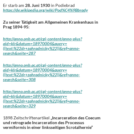
Er starb am
28. Juni 1930
in Podiebrad
https://de.wikipedia.org/wiki/Pod%C4%9Bbrady
Zu seiner Tätigkeit am Allgemeinen Krankenhaus in
Prag 1894-95
:
http://anno.onb.ac.at/cgi-content/anno-plus?
aid=klr&datum=18970004&query=
((text:%22dr+zahradnicky%22))&ref=anno-
search&seite=287
http://anno.onb.ac.at/cgi-content/anno-plus?
aid=klr&datum=18970004&query=
((text:%22dr+zahradnicky%22))&ref=anno-
search&seite=308
http://anno.onb.ac.at/cgi-content/anno-plus?
aid=klr&datum=18970004&query=
((text:%22dr+zahradnicky%22))&ref=anno-
search&seite=329
1898 Zeitschriftenartikel
„Incarceration des Coecum
und retrograde Incarceration des Processus
vermiformis in einer linksseitigen Scrotalhernie“