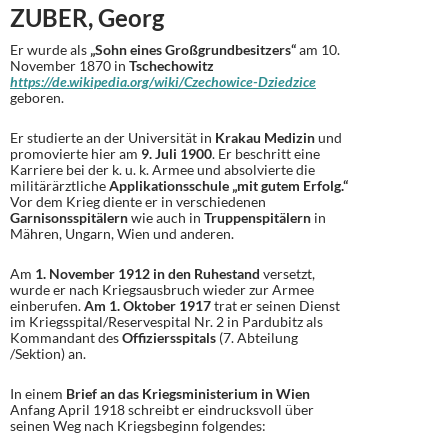
ZUBER, Georg
Er wurde als
„Sohn eines Großgrundbesitzers“
am 10.
November 1870 in
Tschechowitz
https://de.wikipedia.org/wiki/Czechowice-Dziedzice
geboren.
Er studierte an der Universität in
Krakau Medizin
und
promovierte hier am
9. Juli 1900
. Er beschritt eine
Karriere bei der k. u. k. Armee und absolvierte die
militärärztliche
Applikationsschule „mit gutem Erfolg.“
Vor dem Krieg diente er in verschiedenen
Garnisonsspitälern
wie auch in
Truppenspitälern
in
Mähren, Ungarn, Wien und anderen.
Am
1. November 1912 in den Ruhestand
versetzt,
wurde er nach Kriegsausbruch wieder zur Armee
einberufen.
Am 1. Oktober 1917
trat er seinen Dienst
im Kriegsspital/Reservespital Nr. 2 in Pardubitz als
Kommandant des
Offiziersspitals
(7. Abteilung
/Sektion) an.
In einem
Brief an das Kriegsministerium in Wien
Anfang April 1918 schreibt er eindrucksvoll über
seinen Weg nach Kriegsbeginn folgendes: