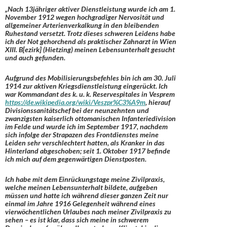
„Nach 13jähriger aktiver Dienstleistung wurde ich am 1.
November 1912 wegen hochgradiger Nervosität und
allgemeiner Arterienverkalkung in den bleibenden
Ruhestand versetzt. Trotz dieses schweren Leidens habe
ich der Not gehorchend als praktischer Zahnarzt in Wien
XIII. B[ezirk] (Hietzing) meinen Lebensunterhalt gesucht
und auch gefunden.
Aufgrund des Mobilisierungsbefehles bin ich am 30. Juli
1914 zur aktiven Kriegsdienstleistung eingerückt. Ich
war Kommandant des k. u. k. Reservespitales in Vesprem
https://de.wikipedia.org/wiki/Veszpr%C3%A9m
,
hierauf
Divisionssanitätschef bei der neunzehnten und
zwanzigsten kaiserlich ottomanischen Infanteriedivision
im Felde und wurde ich im September 1917, nachdem
sich infolge der Strapazen des Frontdienstes meine
Leiden sehr verschlechtert hatten, als Kranker in das
Hinterland abgeschoben; seit 1. Oktober 1917 befinde
ich mich auf dem gegenwärtigen Dienstposten.
Ich habe mit dem Einrückungstage meine Zivilpraxis,
welche meinen Lebensunterhalt bildete, aufgeben
müssen und hatte ich während dieser ganzen Zeit nur
einmal im Jahre 1916 Gelegenheit während eines
vierwöchentlichen Urlaubes nach meiner Zivilpraxis zu
sehen – es ist klar, dass sich meine in schwerem