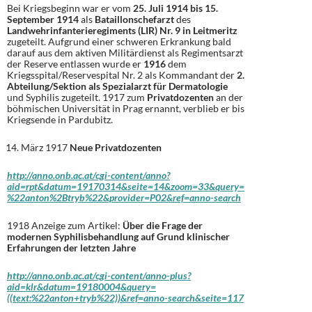
Bei Kriegsbeginn war er vom
25. Juli 1914 bis 15.
September 1914
als
Bataillonschefarzt
des
Landwehrinfanterieregiments (LIR) Nr. 9 in Leitmeritz
zugeteilt. Aufgrund einer schweren Erkrankung bald
darauf aus dem aktiven Militärdienst als Regimentsarzt
der Reserve entlassen wurde er
1916
dem
Kriegsspital/Reservespital Nr. 2 als Kommandant der
2.
Abteilung/Sektion als Spezialarzt für Dermatologie
und Syphilis zugeteilt. 1917 zum
Privatdozenten
an der
böhmischen Universität in Prag ernannt, verblieb er bis
Kriegsende in Pardubitz.
März 1917
Neue Privatdozenten
http://anno.onb.ac.at/cgi-content/anno?
aid=rpt&datum=19170314&seite=14&zoom=33&query=
%22anton%2Btryb%22&provider=P02&ref=anno-search
1918 Anzeige zum Artikel:
Über die Frage der
modernen Syphilisbehandlung auf Grund klinischer
Erfahrungen der letzten Jahre
http://anno.onb.ac.at/cgi-content/anno-plus?
aid=klr&datum=19180004&query=
((text:%22anton+tryb%22))&ref=anno-search&seite=117