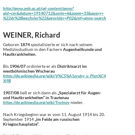
http://anno.onb.ac.at/cgi-content/anno?
aid=cer&datum=19140712&seite=6&zoom=33&query=
%22dr%2Bwechsler%22&provider=P02&ref=anno-search
WEINER, Richard
Geboren
1874
spezialisierte er sich nach seinem
Medizinstudium in den Fächern
Augenheilkunde und
Hautkrankheiten
.
Bis
1906/07
ordinierte er als
Distriktsarzt im
westböhmischen Wscherau
https://de.wikipedia.org/wiki/V%C5%A1eruby_u_Plzn%C4
%9B
1907/08
ließ er sich dann als
„Spezialarzt für Augen-
und Hautkrankheiten“ in Trautenau
https://de.wikipedia.org/wiki/Trutnov
nieder.
Nach Kriegsbeginn war er vom 11. August 1914 bis 20.
September 1914
„im Felde am russischen
Kriegsschauplatze“
.