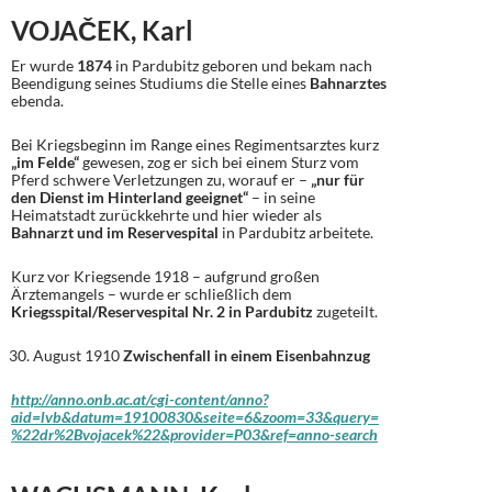
VOJAČEK, Karl
Er wurde
1874
in Pardubitz geboren und bekam nach
Beendigung seines Studiums die Stelle eines
Bahnarztes
ebenda.
Bei Kriegsbeginn im Range eines Regimentsarztes kurz
„im Felde“
gewesen, zog er sich bei einem Sturz vom
Pferd schwere Verletzungen zu, worauf er –
„nur für
den Dienst im Hinterland geeignet“
– in seine
Heimatstadt zurückkehrte und hier wieder als
Bahnarzt und im Reservespital
in Pardubitz arbeitete.
Kurz vor Kriegsende 1918 – aufgrund großen
Ärztemangels – wurde er schließlich dem
Kriegsspital/Reservespital Nr. 2 in Pardubitz
zugeteilt.
August 1910
Zwischenfall in einem Eisenbahnzug
http://anno.onb.ac.at/cgi-content/anno?
aid=lvb&datum=19100830&seite=6&zoom=33&query=
%22dr%2Bvojacek%22&provider=P03&ref=anno-search