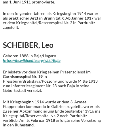
am
1. Juni 1911
promovierte.
In den folgenden Jahren bis Kriegsbeginn 1914 war er
als
praktischer Arzt in Brünn
tätig. Ab
Jänner 1917
war
er dem Kriegsspital/Reservespital Nr. 2 in Pardubitz
zugeteilt.
SCHEIBER, Leo
Geboren 1888 in Baja/Ungarn
https://de.wikipedia.org/wiki/Baja
Er leistete vor dem Krieg seinen Präsenzdienst im
Garnisonsspital Nr. 19
in
Pressburg/Bratislava/Poszony und wurde Mitte 1913
zum Infanterieregiment Nr. 23 nach Baja in seine
Geburtsstadt versetzt.
Mit Kriegsbeginn 1914 wurde er dem 3. Armee-
Etappenoberkommando in Galizien zugeteilt, wo er bis
zu seiner Abkommandierung Ende September 1916 ins
Kriegsspital/Reservespital Nr. 2 nach Pardubitz
verblieb. Am
5. Februar 1918
erfolgte seine Versetzung
in den
Ruhestand.