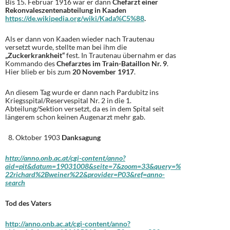
Bis 15. Februar 1916 war er dann
Chefarzt einer
Rekonvaleszentenabteilung in Kaaden
https://de.wikipedia.org/wiki/Kada%C5%88
.
Als er dann von Kaaden wieder nach Trautenau
versetzt wurde, stellte man bei ihm die
„Zuckerkrankheit“
fest. In Trautenau übernahm er das
Kommando des
Chefarztes im Train-Bataillon Nr. 9
.
Hier blieb er bis zum
20 November 1917
.
An diesem Tag wurde er dann nach Pardubitz ins
Kriegsspital/Reservespital Nr. 2 in die 1.
Abteilung/Sektion versetzt, da es in dem Spital seit
längerem schon keinen Augenarzt mehr gab.
Oktober 1903
Danksagung
http://anno.onb.ac.at/cgi-content/anno?
aid=pit&datum=19031008&seite=7&zoom=33&query=%
22richard%2Bweiner%22&provider=P03&ref=anno-
search
Tod des Vaters
http://anno.onb.ac.at/cgi-content/anno?