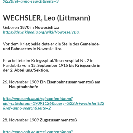
%22&ref=anno-search&seite=3
WECHSLER, Leo (Littmann)
Geboren
1870
in
Nowosielitza
https://de.wikipedia.org/wiki/Nowosselyzja
.
Vor dem Krieg bekleidete er die Stelle des
Gemeinde-
und Bahnarztes
in Nowosielitza.
Er arbeitete im Kriegsspital/Reservespital Nr. 2 in
Pardubitz vom
15. September 1915 bis Kriegsende in
der 2. Abteilung/Sektion
.
November 1909
Ein Eisenbahnzusammenstoß am
Hauptbahnhofe
http://anno.onb.ac.at/cgi-content/anno?
aid=czt&datum=19091126&query=%22dr+wechsler%22
&ref=anno-search&seite=2
November 1909
Zugszusammenstoß
http://anno.onb.ac.at/cgi-content/anno?