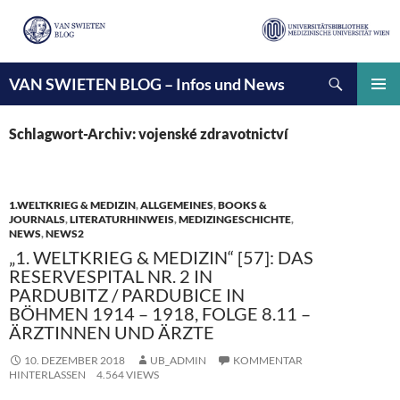
Suchen
VAN SWIETEN BLOG – Infos und News
ZUM
INHALT
PRIMÄ
SPRINGEN
MENÜ
Schlagwort-Archiv: vojenské zdravotnictví
1.WELTKRIEG & MEDIZIN
,
ALLGEMEINES
,
BOOKS &
JOURNALS
,
LITERATURHINWEIS
,
MEDIZINGESCHICHTE
,
NEWS
,
NEWS2
„1. WELTKRIEG & MEDIZIN“ [57]: DAS
RESERVESPITAL NR. 2 IN
PARDUBITZ / PARDUBICE IN
BÖHMEN 1914 – 1918, FOLGE 8.11 –
ÄRZTINNEN UND ÄRZTE
10. DEZEMBER 2018
UB_ADMIN
KOMMENTAR
HINTERLASSEN
4.564 VIEWS