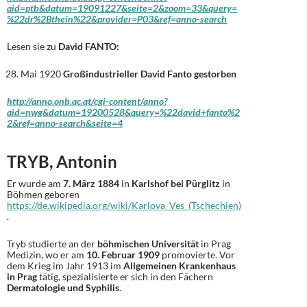
aid=ptb&datum=19091227&seite=2&zoom=33&query=
%22dr%2Bthein%22&provider=P03&ref=anno-search
Lesen sie zu
David FANTO:
Mai 1920
Großindustrieller David Fanto gestorben
http://anno.onb.ac.at/cgi-content/anno?
aid=nwg&datum=19200528&query=%22david+fanto%2
2&ref=anno-search&seite=4
TRYB, Antonin
Er wurde am
7. März 1884
in
Karlshof bei Pürglitz
in
Böhmen geboren
https://de.wikipedia.org/wiki/Karlova_Ves_(Tschechien)
.
Tryb studierte an der
böhmischen Universität
in Prag
Medizin, wo er am
10. Februar 1909
promovierte. Vor
dem Krieg im Jahr 1913 im
Allgemeinen Krankenhaus
in Prag
tätig, spezialisierte er sich in den Fächern
Dermatologie und Syphilis
.