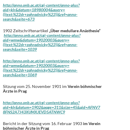
http://anno.onb.ac.at/cgi-content/anno-plus?
aid=klr&datum=18980004&query=
((text:%22dr+zahradnicky%22))&ref=anno-
search&seite=673
1902 Zeitschriftenartikel
„Über medullare Anästhesie“
http://anno.onb.ac.at/cgi-content/anno-plus?
aid=wmw&datum=19020003&query=
((text:%22dr+zahradnicky%22))&ref=anno-
search&seite=1039
http://anno.onb.ac.at/cgi-content/anno-plus?
aid=wmw&datum=19020003&query=
((text:%22dr+zahradnicky%22))&ref=anno-
search&seite=1069
Sitzung vom 25. November 1901 im
Verein böhmischer
Ärzte in Prag
http://anno.onb.ac.at/cgi-content/anno-plus?
aid=klr&datum=1902&page=311&size=45&qid=AFNV7
8FNS2A7J43XUMXJEVD5ATNWC9
Bericht in der Sitzung vom 16. Februar 1903
im Verein
böhmischer Ärzte in Prag