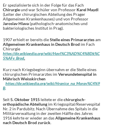
Er spezialisierte sich in der Folge für das Fach
Chirurgie
und war Schüler von Professor
Karel Maydl
(Leiter der chirurgischen Abteilung des Prager
Allgemeinen Krankenhauses) und von Professor
Jaroslav Hlava
(pathologisch-anatomisches und
bakteriologisches Institut in Prag).
1907 erhielt er bereits die
Stelle eines Primararztes
am
Allgemeinen Krankenhaus in Deutsch Brod
im Fach
Chirurgie
https://de.wikipedia.org/wiki/Havl%C3%AD%C4%8Dk%C
5%AFv_Brod
.
Kurz nach Kriegsbeginn übernahm er die Stelle eines
chirurgischen Primararztes im
Verwundetenspital in
Mährisch Weisskirchen
https://de.wikipedia.org/wiki/Hranice_na_Morav%C4%9
B
.
Seit
5. Oktober 1915
leitete er die
chirurgisch-
orthopädische Abteilung
im Kriegsspital/Reservespital
Nr. 2 in Pardubitz. Nach Übernahme des Spitals in die
Militärverwaltung in der zweiten Hälfte des Jahres
1916 kehrte er wieder an das
Allgemeine Krankenhaus
nach Deutsch Brod zurück
.