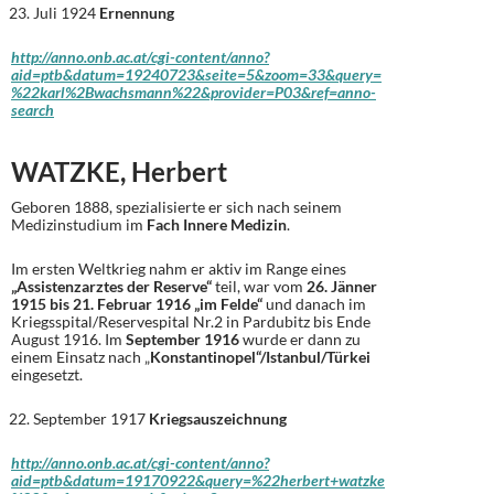
Juli 1924
Ernennung
http://anno.onb.ac.at/cgi-content/anno?
aid=ptb&datum=19240723&seite=5&zoom=33&query=
%22karl%2Bwachsmann%22&provider=P03&ref=anno-
search
WATZKE, Herbert
Geboren 1888, spezialisierte er sich nach seinem
Medizinstudium im
Fach Innere Medizin
.
Im ersten Weltkrieg nahm er aktiv im Range eines
„Assistenzarztes der Reserve“
teil, war vom
26. Jänner
1915 bis 21. Februar 1916 „im Felde“
und danach im
Kriegsspital/Reservespital Nr.2 in Pardubitz bis Ende
August 1916. Im
September 1916
wurde er dann zu
einem Einsatz nach „
Konstantinopel“/Istanbul/Türkei
eingesetzt.
September 1917
Kriegsauszeichnung
http://anno.onb.ac.at/cgi-content/anno?
aid=ptb&datum=19170922&query=%22herbert+watzke