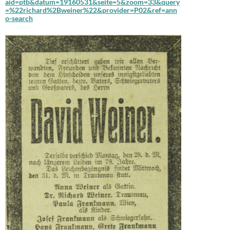
aid=ptb&datum=19160531&seite=5&zoom=33&query
=%22richard%2Bweiner%22&provider=P02&ref=ann
o-search