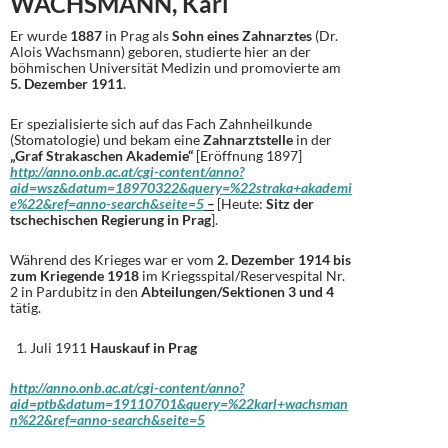
WACHSMANN, Karl
Er wurde
1887
in Prag als
Sohn eines Zahnarztes
(Dr.
Alois Wachsmann) geboren, studierte hier an der
böhmischen Universität Medizin und promovierte am
5. Dezember 1911
.
Er spezialisierte sich auf das Fach Zahnheilkunde
(Stomatologie) und bekam eine
Zahnarztstelle
in der
„Graf Strakaschen Akademie“
[Eröffnung 1897]
http://anno.onb.ac.at/cgi-content/anno?
aid=wsz&datum=18970322&query=%22straka+akademi
e%22&ref=anno-search&seite=5
–
[Heute:
Sitz der
tschechischen Regierung in Prag
].
Während des Krieges war er vom
2. Dezember 1914 bis
zum Kriegende 1918
im Kriegsspital/Reservespital Nr.
2 in Pardubitz in den
Abteilungen/Sektionen 3 und 4
tätig.
Juli 1911
Hauskauf in Prag
http://anno.onb.ac.at/cgi-content/anno?
aid=ptb&datum=19110701&query=%22karl+wachsman
n%22&ref=anno-search&seite=5