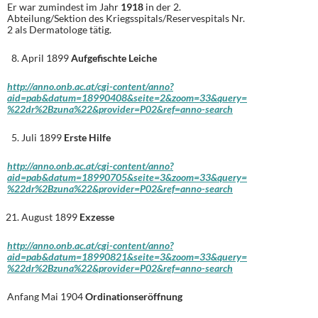
Er war zumindest im Jahr
1918
in der 2.
Abteilung/Sektion des Kriegsspitals/Reservespitals Nr.
2 als Dermatologe tätig.
April 1899
Aufgefischte Leiche
http://anno.onb.ac.at/cgi-content/anno?
aid=pab&datum=18990408&seite=2&zoom=33&query=
%22dr%2Bzuna%22&provider=P02&ref=anno-search
Juli 1899
Erste Hilfe
http://anno.onb.ac.at/cgi-content/anno?
aid=pab&datum=18990705&seite=3&zoom=33&query=
%22dr%2Bzuna%22&provider=P02&ref=anno-search
August 1899
Exzesse
http://anno.onb.ac.at/cgi-content/anno?
aid=pab&datum=18990821&seite=3&zoom=33&query=
%22dr%2Bzuna%22&provider=P02&ref=anno-search
Anfang Mai 1904
Ordinationseröffnung