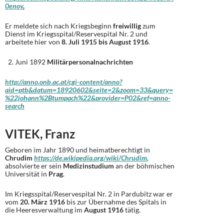
0enov
.
Er meldete sich nach Kriegsbeginn
freiwillig
zum
Dienst im Kriegsspital/Reservespital Nr. 2 und
arbeitete hier von
8. Juli 1915 bis August 1916
.
Juni 1892
Militärpersonalnachrichten
http://anno.onb.ac.at/cgi-content/anno?
aid=ptb&datum=18920602&seite=2&zoom=33&query=
%22johann%2Btumpach%22&provider=P02&ref=anno-
search
VITEK, Franz
Geboren im Jahr 1890 und heimatberechtigt in
Chrudim
https://de.wikipedia.org/wiki/Chrudim
,
absolvierte er sein
Medizinstudium
an der böhmischen
Universität in
Prag
.
Im Kriegsspital/Reservespital Nr. 2 in Pardubitz war er
vom
20. März 1916
bis zur Übernahme des Spitals in
die Heeresverwaltung im
August 1916
tätig.