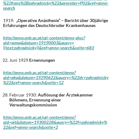
%22franz%2Bzahradnicky%22&provider=P02&ref=anno-
search
1919:
„Operative Anästhesie“ – Bericht über 30jährige
Erfahrungen des Deutschbroder Krankenhauses
http://anno.onb.ac.at/cgi-content/anno-plus?
aid=wmw&datum=19190003&query=
((text:zahradnicky))&ref=anno-search&seite=683
Juni 1929
Ernennungen
http://anno.onb.ac.at/cgi-content/anno?
aid=php&datum=19290622&query=%22dr+zahradnicky
%22&ref=anno-search&seite=12
Februar 1930:
Auflösung der Ärztekammer
Böhmens, Ernennung einer
Verwaltungskommission
http://anno.onb.ac.at/cgi-content/anno?
aid=pit&datum=19300228&query=%22f+zahradnicky%
22&ref=anno-search&seite=2