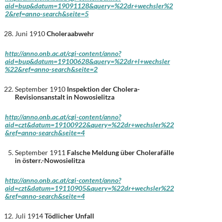
aid=bup&datum=19091128&query=%22dr+wechsler%2
2&ref=anno-search&seite=5
Juni 1910
Choleraabwehr
http://anno.onb.ac.at/cgi-content/anno?
aid=bup&datum=19100628&query=%22dr+l+wechsler
%22&ref=anno-search&seite=2
September 1910
Inspektion der Cholera-
Revisionsanstalt in Nowosielitza
http://anno.onb.ac.at/cgi-content/anno?
aid=czt&datum=19100922&query=%22dr+wechsler%22
&ref=anno-search&seite=4
September 1911
Falsche Meldung über Cholerafälle
in österr.-Nowosielitza
http://anno.onb.ac.at/cgi-content/anno?
aid=czt&datum=19110905&query=%22dr+wechsler%22
&ref=anno-search&seite=4
Juli 1914
Tödlicher Unfall