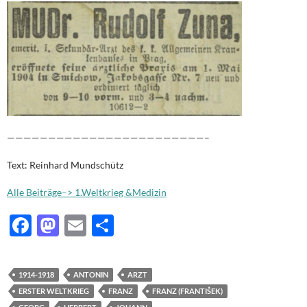
————————————————————————–
Text: Reinhard Mundschütz
Alle Beiträge–> 1.Weltkrieg &Medizin
F
M
E
T
ac
as
m
ei
e
to
ail
le
1914-1918
ANTONIN
ARZT
b
d
n
ERSTER WELTKRIEG
FRANZ
FRANZ (FRANTIŠEK)