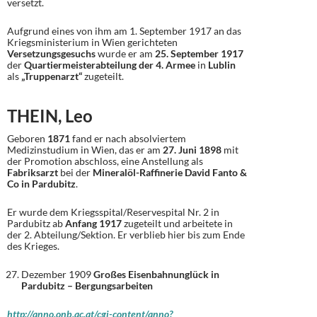
versetzt.
Aufgrund eines von ihm am 1. September 1917 an das
Kriegsministerium in Wien gerichteten
Versetzungsgesuchs
wurde er am
25. September 1917
der
Quartiermeisterabteilung der 4. Armee
in
Lublin
als
„Truppenarzt“
zugeteilt.
THEIN, Leo
Geboren
1871
fand er nach absolviertem
Medizinstudium in Wien, das er am
27. Juni 1898
mit
der Promotion abschloss, eine Anstellung als
Fabriksarzt
bei der
Mineralöl-Raffinerie David Fanto &
Co in Pardubitz
.
Er wurde dem Kriegsspital/Reservespital Nr. 2 in
Pardubitz ab
Anfang 1917
zugeteilt und arbeitete in
der 2. Abteilung/Sektion. Er verblieb hier bis zum Ende
des Krieges.
Dezember 1909
Großes Eisenbahnunglück in
Pardubitz – Bergungsarbeiten
http://anno.onb.ac.at/cgi-content/anno?