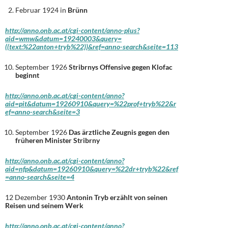
Februar 1924 in
Brünn
http://anno.onb.ac.at/cgi-content/anno-plus?
aid=wmw&datum=19240003&query=
((text:%22anton+tryb%22))&ref=anno-search&seite=113
September 1926
Stribrnys Offensive gegen Klofac
beginnt
http://anno.onb.ac.at/cgi-content/anno?
aid=pit&datum=19260910&query=%22prof+tryb%22&r
ef=anno-search&seite=3
September 1926
Das ärztliche Zeugnis gegen den
früheren Minister Stribrny
http://anno.onb.ac.at/cgi-content/anno?
aid=nfp&datum=19260910&query=%22dr+tryb%22&ref
=anno-search&seite=4
12 Dezember 1930
Antonin Tryb erzählt von seinen
Reisen und seinem Werk
http://anno.onb.ac.at/cgi-content/anno?