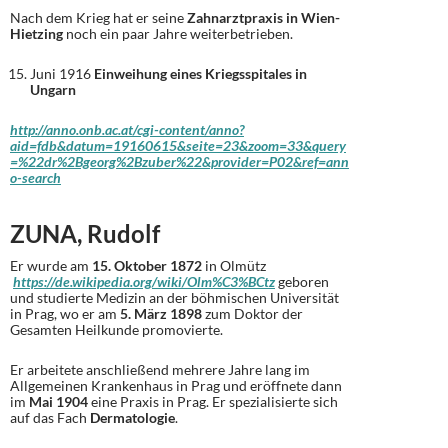
Nach dem Krieg hat er seine
Zahnarztpraxis in Wien-
Hietzing
noch ein paar Jahre weiterbetrieben.
Juni 1916
Einweihung eines Kriegsspitales in
Ungarn
http://anno.onb.ac.at/cgi-content/anno?
aid=fdb&datum=19160615&seite=23&zoom=33&query
=%22dr%2Bgeorg%2Bzuber%22&provider=P02&ref=ann
o-search
ZUNA, Rudolf
Er wurde am
15. Oktober 1872
in Olmütz
https://de.wikipedia.org/wiki/Olm%C3%BCtz
geboren
und studierte Medizin an der böhmischen Universität
in Prag, wo er am
5. März 1898
zum Doktor der
Gesamten Heilkunde promovierte.
Er arbeitete anschließend mehrere Jahre lang im
Allgemeinen Krankenhaus in Prag und eröffnete dann
im
Mai 1904
eine Praxis in Prag. Er spezialisierte sich
auf das Fach
Dermatologie
.