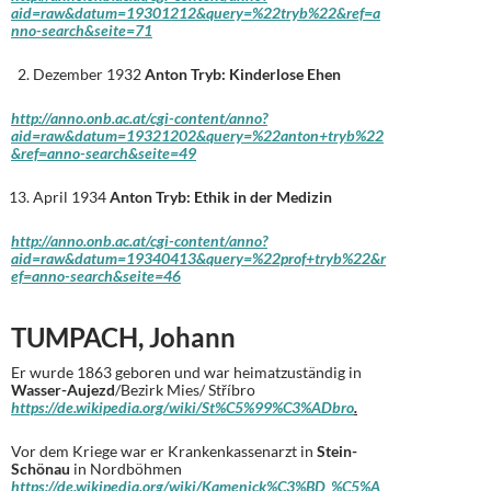
aid=raw&datum=19301212&query=%22tryb%22&ref=a
nno-search&seite=71
Dezember 1932
Anton Tryb: Kinderlose Ehen
http://anno.onb.ac.at/cgi-content/anno?
aid=raw&datum=19321202&query=%22anton+tryb%22
&ref=anno-search&seite=49
April 1934
Anton Tryb: Ethik in der Medizin
http://anno.onb.ac.at/cgi-content/anno?
aid=raw&datum=19340413&query=%22prof+tryb%22&r
ef=anno-search&seite=46
TUMPACH, Johann
Er wurde 1863 geboren und war heimatzuständig in
Wasser-Aujezd
/Bezirk Mies/ Stříbro
https://de.wikipedia.org/wiki/St%C5%99%C3%ADbro
.
Vor dem Kriege war er Krankenkassenarzt in
Stein-
Schönau
in Nordböhmen
https://de.wikipedia.org/wiki/Kamenick%C3%BD_%C5%A