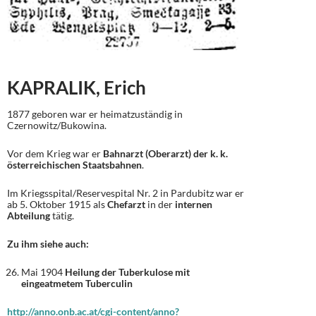
KAPRALIK, Erich
1877 geboren war er heimatzuständig in
Czernowitz/Bukowina.
Vor dem Krieg war er
Bahnarzt (Oberarzt) der k. k.
österreichischen Staatsbahnen
.
Im Kriegsspital/Reservespital Nr. 2 in Pardubitz war er
ab 5. Oktober 1915 als
Chefarzt
in der
internen
Abteilung
tätig.
Zu ihm siehe auch:
Mai 1904
Heilung der Tuberkulose mit
eingeatmetem Tuberculin
http://anno.onb.ac.at/cgi-content/anno?