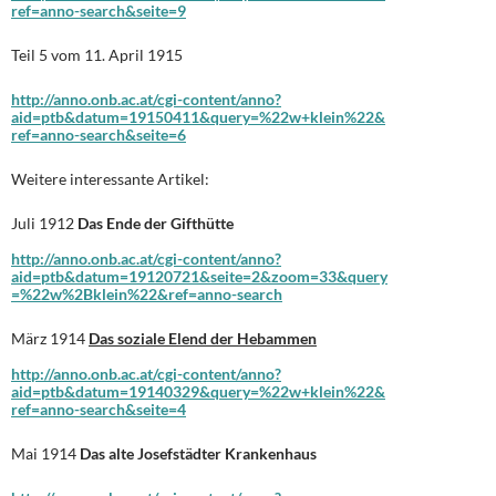
ref=anno-search&seite=9
Teil 5 vom 11. April 1915
http://anno.onb.ac.at/cgi-content/anno?
aid=ptb&datum=19150411&query=%22w+klein%22&
ref=anno-search&seite=6
Weitere interessante Artikel:
Juli 1912
Das Ende der Gifthütte
http://anno.onb.ac.at/cgi-content/anno?
aid=ptb&datum=19120721&seite=2&zoom=33&query
=%22w%2Bklein%22&ref=anno-search
März 1914
Das soziale Elend der Hebammen
http://anno.onb.ac.at/cgi-content/anno?
aid=ptb&datum=19140329&query=%22w+klein%22&
ref=anno-search&seite=4
Mai 1914
Das alte Josefstädter Krankenhaus