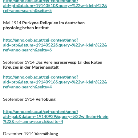
http://anno.onb.ac.at/cgi-content/anno?
aid=ptb&datum=19140510&query=%22w+klein%22&
ref=anno-search&seite=5
Mai 1914
Purkyne-Reliquien im deutschen
physiologischen Institut
http://anno.onb.ac.at/cgi-content/anno?
aid=ptb&datum=19140522&query=%22w+klein%22&
ref=anno-search&seite=6
September 1914
Das Vereinsreservespital des Roten
Kreuzes in der Marienanstalt
http://anno.onb.ac.at/cgi-content/anno?
aid=ptb&datum=19140916&query=%22w+klein%22&
ref=anno-search&seite=4
September 1914
Verlobung
http://anno.onb.ac.at/cgi-content/anno?
aid=pab&datum=19140929&query=%22wilhelm+klein
%22&ref=anno-search&seite=4
Dezember 1914
Vermählung