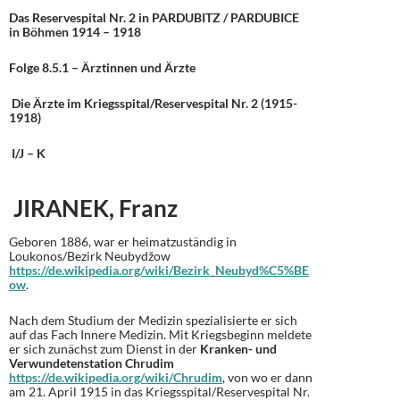
Das Reservespital Nr. 2 in PARDUBITZ / PARDUBICE
in Böhmen 1914 – 1918
Folge 8.5.1 – Ärztinnen und Ärzte
Die Ärzte im Kriegsspital/Reservespital Nr. 2 (1915-
1918)
I/J – K
JIRANEK, Franz
Geboren 1886, war er heimatzuständig in
Loukonos/Bezirk Neubydžow
https://de.wikipedia.org/wiki/Bezirk_Neubyd%C5%BE
ow
.
Nach dem Studium der Medizin spezialisierte er sich
auf das Fach Innere Medizin. Mit Kriegsbeginn meldete
er sich zunächst zum Dienst in der
Kranken- und
Verwundetenstation Chrudim
https://de.wikipedia.org/wiki/Chrudim
, von wo er dann
am 21. April 1915 in das Kriegsspital/Reservespital Nr.