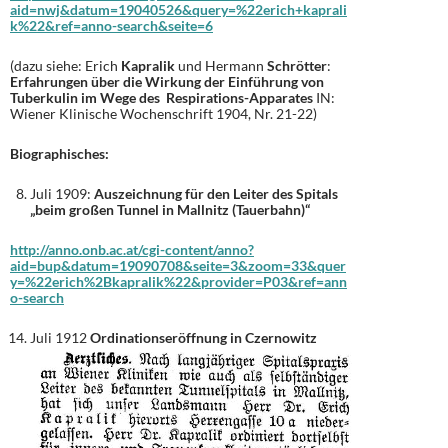
aid=nwj&datum=19040526&query=%22erich+kaprali
k%22&ref=anno-search&seite=6
(dazu siehe: Erich
Kapralik
und Hermann
Schrötter
:
Erfahrungen über die Wirkung der Einführung von
Tuberkulin im Wege des Respirations-Apparates
IN:
Wiener Klinische Wochenschrift 1904, Nr. 21-22)
Biographisches:
Juli 1909:
Auszeichnung für den Leiter des Spitals
„beim großen Tunnel in Mallnitz (Tauerbahn)“
http://anno.onb.ac.at/cgi-content/anno?
aid=bup&datum=19090708&seite=3&zoom=33&quer
y=%22erich%2Bkapralik%22&provider=P03&ref=ann
o-search
Juli 1912
Ordinationseröffnung in Czernowitz