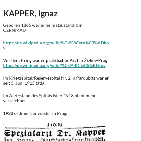
KAPPER, Ignaz
Geboren 1865 war er heimatzuständig in
CERNIKAU
https://de.wikipedia.org/wiki/%C4%8Cern%C3%ADko
v
.
Vor dem Krieg war er
praktischer Arzt
in Žižkov/Prag
https://de.wikipedia.org/wiki/%C5%BDi%C5%BEkov
.
Im Kriegsspital/Reservespital Nr. 2 in Pardubitz war er
seit 5. Juni 1915 tätig.
Im Ärztestand des Spitals ist er 1918 nicht mehr
verzeichnet.
1922
ordiniert er wieder in Prag.