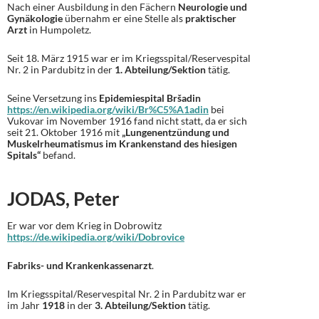
Nach einer Ausbildung in den Fächern
Neurologie und
Gynäkologie
übernahm er eine Stelle als
praktischer
Arzt
in Humpoletz.
Seit 18. März 1915 war er im Kriegsspital/Reservespital
Nr. 2 in Pardubitz in der
1. Abteilung/Sektion
tätig.
Seine Versetzung ins
Epidemiespital Bršadin
https://en.wikipedia.org/wiki/Br%C5%A1adin
bei
Vukovar im November 1916 fand nicht statt, da er sich
seit 21. Oktober 1916 mit
„Lungenentzündung und
Muskelrheumatismus im Krankenstand des hiesigen
Spitals“
befand.
JODAS, Peter
Er war vor dem Krieg in Dobrowitz
https://de.wikipedia.org/wiki/Dobrovice
Fabriks- und Krankenkassenarzt
.
Im Kriegsspital/Reservespital Nr. 2 in Pardubitz war er
im Jahr
1918
in der
3. Abteilung/Sektion
tätig.