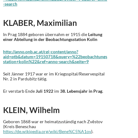
-search
KLABER, Maximilian
In Prag 1884 geboren übernahm er 1915 die
Leitung
einer Abteilung in der Beobachtungsstation Kolin
http://anno.onb.ac.at/cgi-content/anno?
aid=ptb&datum=19150718&query=%22beobachtungs
station+kolin%22&ref=anno-search&seite=9
Seit Jänner 1917 war er im Kriegsspital/Reservespital
Nr. 2 in Pardubitz tätig.
Er verstarb Ende
Juli 1922
im
38. Lebensjahr in Prag
.
KLEIN, Wilhelm
Geboren 1868 war er heimatzuständig nach Zvěstov
(Kreis Beneschau
https://de.wikipedia.org/wiki/Bene%C5%A1ov
).