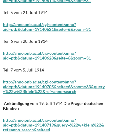
aid=ptb&datum=19140614&seite=5&zoom=31
Teil 5 vom 21. Juni 1914
http://anno.onb.ac.at/cgi-content/anno?
aid=ptb&datum=19140621&seite=6&zoom=31
Teil 6 vom 28. Juni 1914
http://anno.onb.ac.at/cgi-content/anno?
aid=ptb&datum=19140628&seite=6&zoom=31
Teil 7 vom 5. Juli 1914
http://anno.onb.ac.at/cgi-content/anno?
aid=ptb&datum=19140705&seite=6&zoom=33&query
=%22w%2Bklein%22&ref=anno-search
Ankündigung
vom 19. Juli 1914
Die Prager deutschen
Kliniken
http://anno.onb.ac.at/cgi-content/anno?
aid=ptb&datum=19140719&query=%22w+klein%22&
ref=anno-search&seite=4