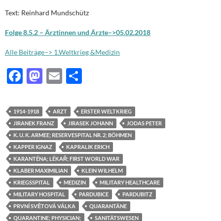
Text: Reinhard Mundschütz
Folge 8.5.2 – Ärztinnen und Ärzte–>05.02.2018
Alle Beiträge–> 1.Weltkrieg &Medizin
F
M
E
T
ac
as
m
ei
e
to
ail
le
1914-1918
ARZT
ERSTER WELTKRIEG
b
d
n
JIRANEK FRANZ
JIRASEK JOHANN
JODAS PETER
o
o
K. U. K. ARMEE; RESERVESPITAL NR. 2; BÖHMEN
KAPPER IGNAZ
KAPRALIK ERICH
o
n
KARANTÉNA; LÉKAŘ; FIRST WORLD WAR
k
KLABER MAXIMILIAN
KLEIN WILHELM
KRIEGSSPITAL
MEDIZIN
MILITARY HEALTHCARE
MILITARY HOSPITAL
PARDUBICE
PARDUBITZ
PRVNÍ SVĚTOVÁ VÁLKA
QUARANTÄNE
QUARANTINE; PHYSICIAN;
SANITÄTSWESEN