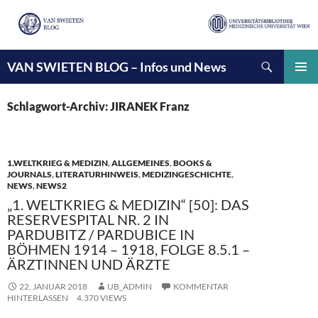
Suchen
VAN SWIETEN BLOG – Infos und News
ZUM
INHALT
PRIMÄ
SPRINGEN
MENÜ
Schlagwort-Archiv: JIRANEK Franz
1.WELTKRIEG & MEDIZIN
,
ALLGEMEINES
,
BOOKS &
JOURNALS
,
LITERATURHINWEIS
,
MEDIZINGESCHICHTE
,
NEWS
,
NEWS2
„1. WELTKRIEG & MEDIZIN“ [50]: DAS
RESERVESPITAL NR. 2 IN
PARDUBITZ / PARDUBICE IN
BÖHMEN 1914 – 1918, FOLGE 8.5.1 –
ÄRZTINNEN UND ÄRZTE
22. JANUAR 2018
UB_ADMIN
KOMMENTAR
HINTERLASSEN
4.370 VIEWS