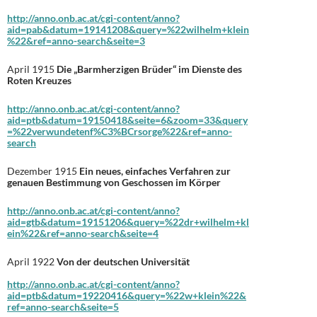
http://anno.onb.ac.at/cgi-content/anno?
aid=pab&datum=19141208&query=%22wilhelm+klein
%22&ref=anno-search&seite=3
April 1915
Die „Barmherzigen Brüder“ im Dienste des
Roten Kreuzes
http://anno.onb.ac.at/cgi-content/anno?
aid=ptb&datum=19150418&seite=6&zoom=33&query
=%22verwundetenf%C3%BCrsorge%22&ref=anno-
search
Dezember 1915
Ein neues, einfaches Verfahren zur
genauen Bestimmung von Geschossen im Körper
http://anno.onb.ac.at/cgi-content/anno?
aid=gtb&datum=19151206&query=%22dr+wilhelm+kl
ein%22&ref=anno-search&seite=4
April 1922
Von der deutschen Universität
http://anno.onb.ac.at/cgi-content/anno?
aid=ptb&datum=19220416&query=%22w+klein%22&
ref=anno-search&seite=5