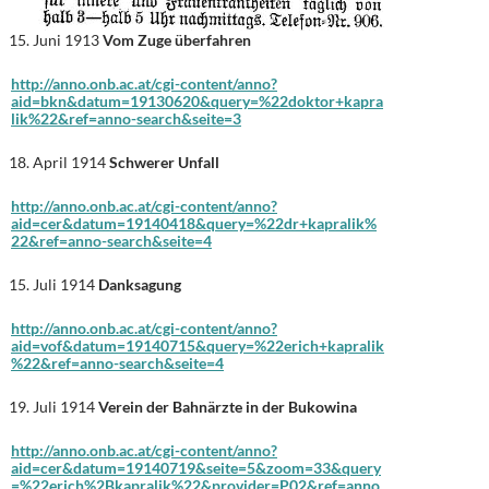
Juni 1913
Vom Zuge überfahren
http://anno.onb.ac.at/cgi-content/anno?
aid=bkn&datum=19130620&query=%22doktor+kapra
lik%22&ref=anno-search&seite=3
April 1914
Schwerer Unfall
http://anno.onb.ac.at/cgi-content/anno?
aid=cer&datum=19140418&query=%22dr+kapralik%
22&ref=anno-search&seite=4
Juli 1914
Danksagung
http://anno.onb.ac.at/cgi-content/anno?
aid=vof&datum=19140715&query=%22erich+kapralik
%22&ref=anno-search&seite=4
Juli 1914
Verein der Bahnärzte in der Bukowina
http://anno.onb.ac.at/cgi-content/anno?
aid=cer&datum=19140719&seite=5&zoom=33&query
=%22erich%2Bkapralik%22&provider=P02&ref=anno