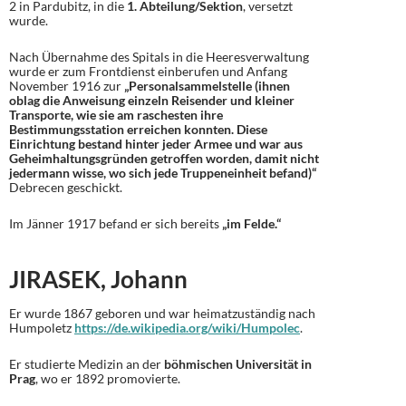
2 in Pardubitz, in die
1. Abteilung/Sektion
, versetzt
wurde.
Nach Übernahme des Spitals in die Heeresverwaltung
wurde er zum Frontdienst einberufen und Anfang
November 1916 zur
„Personalsammelstelle (ihnen
oblag die Anweisung einzeln Reisender und kleiner
Transporte, wie sie am raschesten ihre
Bestimmungsstation erreichen konnten. Diese
Einrichtung bestand hinter jeder Armee und war aus
Geheimhaltungsgründen getroffen worden, damit nicht
jedermann wisse, wo sich jede Truppeneinheit befand)“
Debrecen geschickt.
Im Jänner 1917 befand er sich bereits
„im Felde.“
JIRASEK, Johann
Er wurde 1867 geboren und war heimatzuständig nach
Humpoletz
https://de.wikipedia.org/wiki/Humpolec
.
Er studierte Medizin an der
böhmischen Universität in
Prag
, wo er 1892 promovierte.