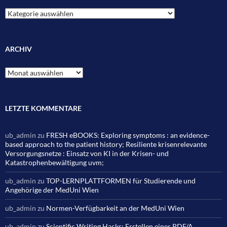
Kategorien
ARCHIV
Archiv
LETZTE KOMMENTARE
ub_admin
zu
FRESH eBOOKS: Exploring symptoms : an evidence-
based approach to the patient history; Resiliente krisenrelevante
Versorgungsnetze : Einsatz von KI in der Krisen- und
Katastrophenbewältigung uvm;
ub_admin
zu
TOP-LERNPLATTFORMEN für Studierende und
Angehörige der MedUni Wien
ub_admin
zu
Normen-Verfügbarkeit an der MedUni Wien
ub_admin
zu
Scientific Writing Hacks: Erstellen eines PDF/A