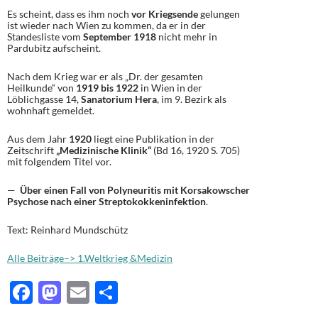
Es scheint, dass es ihm noch
vor Kriegsende
gelungen
ist wieder nach Wien zu kommen, da er in der
Standesliste vom
September 1918
nicht mehr in
Pardubitz aufscheint.
Nach dem Krieg war er als „Dr. der gesamten
Heilkunde“ von
1919 bis 1922
in Wien in der
Löblichgasse 14,
Sanatorium Hera
, im 9. Bezirk als
wohnhaft gemeldet.
Aus dem Jahr
1920
liegt eine Publikation in der
Zeitschrift
„Medizinische Klinik“
(Bd 16, 1920 S. 705)
mit folgendem Titel vor.
—
Über einen Fall von Polyneuritis mit Korsakowscher
Psychose nach einer Streptokokkeninfektion
.
Text: Reinhard Mundschütz
Alle Beiträge–> 1.Weltkrieg &Medizin
F
M
E
T
ac
as
m
ei