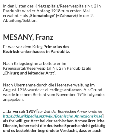
In den Listen des Kriegsspitals/Reservespitals Nr. 2 in
Pardubitz wird er Anfang 1918 zum ersten Mal
erwähnt – als
„Stomatologe“ (=Zahnarzt)
in der 2.
Abteilung/Sektion.
MESANY, Franz
Er war vor dem Krieg
Primarius des
Bezirkskrankenhauses in Pardubitz
.
Nach Kriegsbeginn arbeitete er im
Kriegsspital/Reservespital Nr. 2 in Pardubitz als
„Chirurg und leitender Arzt“
.
Nach Übernahme durch die Heeresverwaltung im
August 1916 wurde er allerdings
entlassen
. Als Grund
wurde in einem Bericht vom November 1915 folgendes
angegeben:
„…Er versah 1909 [
zur Zeit der Bosnischen Annexionskrise
https://de.wikipedia.org/wiki/Bosnische_Annexionskrise
]
als freiwilliger Arzt bei der serbischen Armee ärztliche
Dienste, beherrscht die deutsche Sprache nicht geläufig
und es besteht der begründete Verdacht, dass er auch