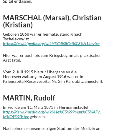
Spital entlassen.
MARSCHAL (Marsal), Christian
(Kristian)
Geboren 1868 war er heimatzuständig nach
Tschelakowitz
https://de.wikipedia.org/wiki/%C4%8Cel%C3%A1kovice
Hier war er auch bis zum Kriegsbeginn als praktischer
Arzt tätig.
Vom
2. Juli 1915
bis zur Übergabe an die
Heeresverwaltung im
August 1916
war er im
Kriegsspital/Reservespital Nr. 2 in Pardubitz angestellt.
MARTIN, Rudolf
Er wurde am 11. März 1873 in
Hermannstädtel
https://de.wikipedia.org/wiki/He%C5%99man%C5%AFv_
M%C4%9Bstec
geboren.
Nach einem zehnsemestrigen Studium der Medizin an