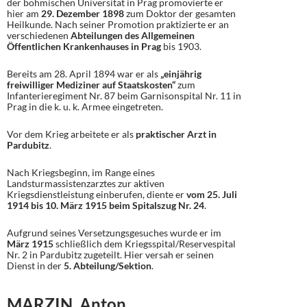
der böhmischen Universität in Prag promovierte er
hier am
29. Dezember 1898
zum Doktor der gesamten
Heilkunde. Nach seiner Promotion praktizierte er an
verschiedenen
Abteilungen des Allgemeinen
Öffentlichen Krankenhauses in Prag
bis 1903.
Bereits am 28. April 1894 war er als
„einjährig
freiwilliger Mediziner auf Staatskosten“
zum
Infanterieregiment Nr. 87 beim Garnisonspital Nr. 11 in
Prag in die k. u. k. Armee eingetreten.
Vor dem Krieg arbeitete er als
praktischer Arzt in
Pardubitz
.
Nach Kriegsbeginn, im Range eines
Landsturmassistenzarztes zur aktiven
Kriegsdienstleistung einberufen, diente er
vom 25. Juli
1914 bis 10. März 1915 beim Spitalszug Nr. 24
.
Aufgrund seines Versetzungsgesuches wurde er im
März 1915
schließlich dem Kriegsspital/Reservespital
Nr. 2 in Pardubitz zugeteilt. Hier versah er seinen
Dienst in der
5. Abteilung/Sektion
.
MARZIN, Anton