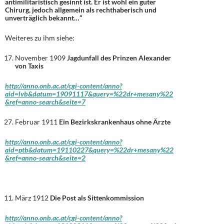
antimilitaristisch gesinnt ist. Er ist wohl ein guter
Chirurg, jedoch allgemein als rechthaberisch und
unverträglich bekannt…“
Weiteres zu ihm siehe:
November 1909
Jagdunfall des Prinzen Alexander
von Taxis
http://anno.onb.ac.at/cgi-content/anno?
aid=lvb&datum=19091117&query=%22dr+mesany%22
&ref=anno-search&seite=7
Februar 1911
Ein Bezirkskrankenhaus ohne Ärzte
http://anno.onb.ac.at/cgi-content/anno?
aid=ptb&datum=19110227&query=%22dr+mesany%22
&ref=anno-search&seite=2
März 1912
Die Post als Sittenkommission
http://anno.onb.ac.at/cgi-content/anno?