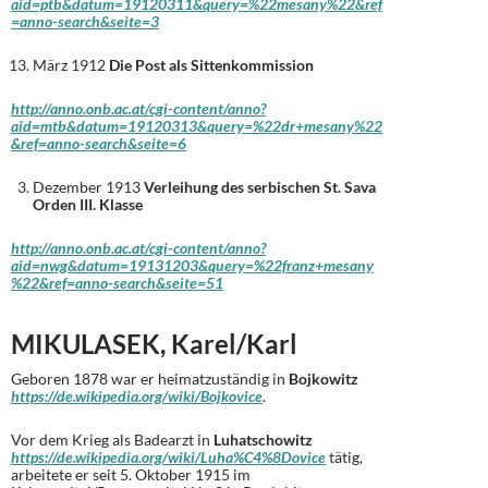
aid=ptb&datum=19120311&query=%22mesany%22&ref
=anno-search&seite=3
März 1912
Die Post als Sittenkommission
http://anno.onb.ac.at/cgi-content/anno?
aid=mtb&datum=19120313&query=%22dr+mesany%22
&ref=anno-search&seite=6
Dezember 1913
Verleihung des serbischen St. Sava
Orden III. Klasse
http://anno.onb.ac.at/cgi-content/anno?
aid=nwg&datum=19131203&query=%22franz+mesany
%22&ref=anno-search&seite=51
MIKULASEK, Karel/Karl
Geboren 1878 war er heimatzuständig in
Bojkowitz
https://de.wikipedia.org/wiki/Bojkovice
.
Vor dem Krieg als Badearzt in
Luhatschowitz
https://de.wikipedia.org/wiki/Luha%C4%8Dovice
tätig,
arbeitete er seit 5. Oktober 1915 im