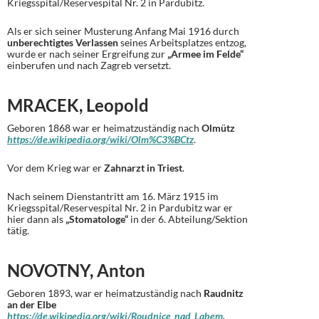
Kriegsspital/Reservespital Nr. 2 in Pardubitz.
Als er sich seiner Musterung Anfang Mai 1916 durch
unberechtigtes Verlassen
seines Arbeitsplatzes entzog,
wurde er nach seiner Ergreifung zur
„Armee im Felde“
einberufen und nach Zagreb versetzt.
MRACEK, Leopold
Geboren 1868 war er heimatzuständig nach
Olmütz
https://de.wikipedia.org/wiki/Olm%C3%BCtz
.
Vor dem Krieg war er
Zahnarzt in Triest
.
Nach seinem Dienstantritt am 16. März 1915 im
Kriegsspital/Reservespital Nr. 2 in Pardubitz war er
hier dann als
„Stomatologe“
in der 6. Abteilung/Sektion
tätig.
NOVOTNY, Anton
Geboren 1893, war er heimatzuständig nach
Raudnitz
an der Elbe
https://de.wikipedia.org/wiki/Roudnice_nad_Labem
.