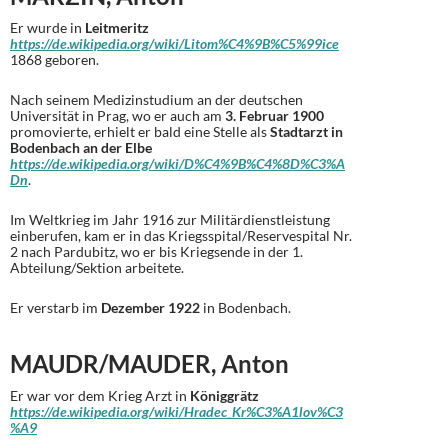
Er wurde in
Leitmeritz
https://de.wikipedia.org/wiki/Litom%C4%9B%C5%99ice
1868 geboren.
Nach seinem Medizinstudium an der deutschen
Universität in Prag, wo er auch am
3. Februar 1900
promovierte, erhielt er bald eine Stelle als
Stadtarzt in
Bodenbach an der Elbe
https://de.wikipedia.org/wiki/D%C4%9B%C4%8D%C3%A
Dn
.
Im Weltkrieg im Jahr 1916 zur Militärdienstleistung
einberufen, kam er in das Kriegsspital/Reservespital Nr.
2 nach Pardubitz, wo er bis Kriegsende in der 1.
Abteilung/Sektion arbeitete.
Er verstarb im
Dezember 1922
in Bodenbach.
MAUDR/MAUDER, Anton
Er war vor dem Krieg Arzt in
Königgrätz
https://de.wikipedia.org/wiki/Hradec_Kr%C3%A1lov%C3
%A9