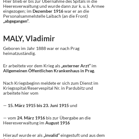
Hier blieb er bis zur Übernahme des Spitals in die
Heeresverwaltung und wurde dann zur k. u. k. Armee
eingezogen; im
Dezember 1916
war er an die
Personalsammelstelle Laibach (an die Front)
„abgegangen“
.
MALY, Vladimir
Geboren im Jahr 1888 war er nach Prag
heimatzuständig.
Er arbeitete vor dem Krieg als
„externer Arzt“
im
Allgemeinen Öffentlichen Krankenhaus in Prag
.
Nach Kriegsbeginn meldete er sich zum Dienst im
Kriegsspital/Reservespital Nr. in Pardubitz und
arbeitete hier vom
—
15. März 1915 bis 23. Juni 1915
und
— vom
24. März 1916
bis zur Übergabe an die
Heeresverwaltung im
August 1916
Hierauf wurde er als
„invalid“
eingestuft und aus dem