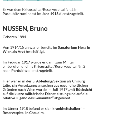
Er war dem Kriegsspital/Reservespital Nr. 2 in
Pardubitz zumindest im
Jahr 1918
dienstzugeteilt.
NUSSEN, Bruno
Geboren 1884.
Von 1914/15 an war er bereits im
Sanatorium Hera in
Wien als Arzt
beschäftigt.
Im
Februar 1917
wurde er dann zum Militär
einberufen und ins Kriegsspital/Reservespital Nr. 2
nach
Pardubitz
dienstzugeteilt.
Hier war er in der
5. Abteilung/Sektion
als
Chirurg
tätig. Ein Versetzungsansuchen aus gesundheitlichen
Gründen nach Wien wurde im Juli 1917
„mit Rücksicht
auf die kurze militärische Dienstleistung und auf die
relative Jugend des Genannten“
abgelehnt.
Im Jänner 1918 befand er sich
krankheitshalber
im
Reservespital in Chrudim
.