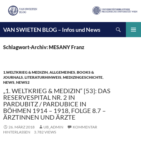
Suchen
VAN SWIETEN BLOG – Infos und News
ZUM
INHALT
PRIMÄ
SPRINGEN
MENÜ
Schlagwort-Archiv: MESANY Franz
1.WELTKRIEG & MEDIZIN
,
ALLGEMEINES
,
BOOKS &
JOURNALS
,
LITERATURHINWEIS
,
MEDIZINGESCHICHTE
,
NEWS
,
NEWS2
„1. WELTKRIEG & MEDIZIN“ [53]: DAS
RESERVESPITAL NR. 2 IN
PARDUBITZ / PARDUBICE IN
BÖHMEN 1914 – 1918, FOLGE 8.7 –
ÄRZTINNEN UND ÄRZTE
26. MÄRZ 2018
UB_ADMIN
KOMMENTAR
HINTERLASSEN
3.782 VIEWS