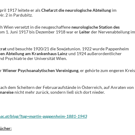
il 1917 leitete er als
Chefarzt die neurologische Abteilung
im
r. 2 in Pardubitz.
h Wien versetzt in die neugeschaffene
neurologische Station des
vom 1. Juni 1917 bis Dezember 1918 war er
Leiter
der Nervenabteilung i
krat
und besuchte 1920/21 die Sowjetunion. 1922 wurde Pappenheim
hen Abteilung am Krankenhaus Lainz
und 1924 außerordentlicher
nd Psychiatrie der Universität Wien.
er
Wiener Psychoanalytischen Vereinigung
, er gehörte zum engeren Kreis
ach dem Scheitern der Februaraufstände in Österreich, auf Anraten von
inareise
nicht mehr zurück, sondern ließ sich dort nieder.
n.ac.at/blog/?tag=martin-pappenheim-1881-1943
ücher: