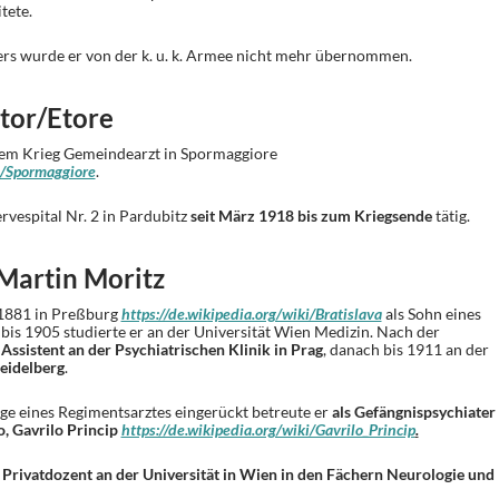
tete.
rs wurde er von der k. u. k. Armee nicht mehr übernommen.
tor/Etore
em Krieg Gemeindearzt in Spormaggiore
ki/Spormaggiore
.
rvespital Nr. 2 in Pardubitz
seit März 1918
bis zum Kriegsende
tätig.
artin Moritz
1881 in Preßburg
https://de.wikipedia.org/wiki/Bratislava
als Sohn eines
bis 1905 studierte er an der Universität Wien Medizin. Nach der
Assistent an der Psychiatrischen Klinik in Prag
, danach bis 1911 an der
Heidelberg
.
ge eines Regimentsarztes eingerückt betreute er
als Gefängnispsychiater
, Gavrilo Princip
https://de.wikipedia.org/wiki/Gavrilo_Princip
.
s
Privatdozent an der Universität in Wien in den Fächern Neurologie und