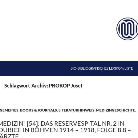
ZUM INHALT SPRINGEN
BIO-BIBLIOGRAFISCHES LEXIKON/LISTE
Schlagwort-Archiv: PROKOP Josef
GEMEINES
,
BOOKS & JOURNALS
,
LITERATURHINWEIS
,
MEDIZINGESCHICHTE
,
MEDIZIN“ [54]: DAS RESERVESPITAL NR. 2 IN
DUBICE IN BÖHMEN 1914 – 1918, FOLGE 8.8 –
ÄRZTE