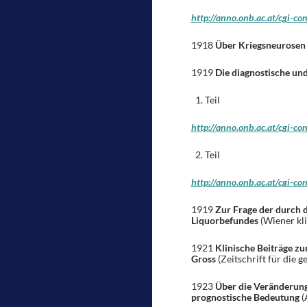
http://anno.onb.ac.at/cgi
1918
Über Kriegsneurosen 
1919
Die diagnostische un
Teil
http://anno.onb.ac.at/cgi
Teil
http://anno.onb.ac.at/cgi
1919
Zur Frage der durch 
Liquorbefundes
(Wiener kli
1921
Klinische Beiträge zu
Gross
(Zeitschrift für die g
1923
Über die Veränderung
prognostische Bedeutung
(