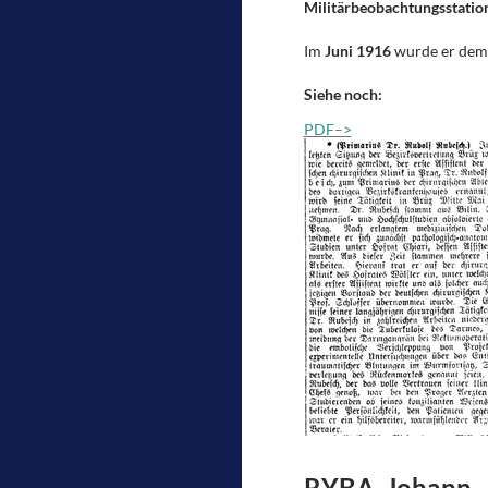
Militärbeobachtungsstatio
Im
Juni 1916
wurde er dem K
Siehe noch:
PDF–>
RYBA, Johann