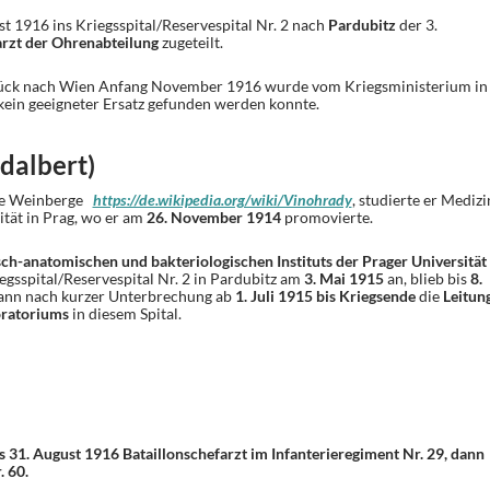
t 1916 ins Kriegsspital/Reservespital Nr. 2 nach
Pardubitz
der 3.
rzt der Ohrenabteilung
zugeteilt.
ück nach Wien Anfang November 1916 wurde vom Kriegsministerium in
n kein geeigneter Ersatz gefunden werden konnte.
dalbert)
he Weinberge
https://de.wikipedia.org/wiki/Vinohrady
, studierte er Medizi
tät in Prag, wo er am
26. November 1914
promovierte.
ch-anatomischen und bakteriologischen Instituts der Prager Universität
iegsspital/Reservespital Nr. 2 in Pardubitz am
3. Mai 1915
an, blieb bis
8.
nn nach kurzer Unterbrechung ab
1. Juli 1915 bis Kriegsende
die
Leitun
oratoriums
in diesem Spital.
is 31. August 1916
Bataillonschefarzt im Infanterieregiment Nr. 29, dann
. 60.