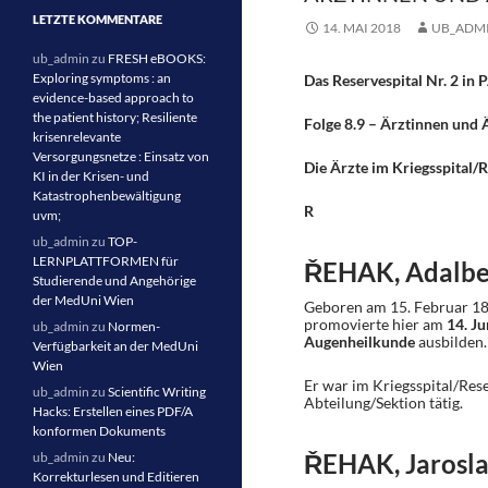
LETZTE KOMMENTARE
14. MAI 2018
UB_ADM
ub_admin
zu
FRESH eBOOKS:
Exploring symptoms : an
Das Reservespital Nr. 2 
evidence-based approach to
the patient history; Resiliente
Folge 8.9 – Ärztinnen und 
krisenrelevante
Versorgungsnetze : Einsatz von
Die Ärzte im Kriegsspital/R
KI in der Krisen- und
Katastrophenbewältigung
R
uvm;
ub_admin
zu
TOP-
LERNPLATTFORMEN für
Ř
EHAK, Adalbe
Studierende und Angehörige
der MedUni Wien
Geboren am 15. Februar 187
promovierte hier am
14. Ju
ub_admin
zu
Normen-
Augenheilkunde
ausbilden.
Verfügbarkeit an der MedUni
Wien
Er war im Kriegsspital/Res
ub_admin
zu
Scientific Writing
Abteilung/Sektion tätig.
Hacks: Erstellen eines PDF/A
konformen Dokuments
Ř
EHAK, Jarosl
ub_admin
zu
Neu:
Korrekturlesen und Editieren