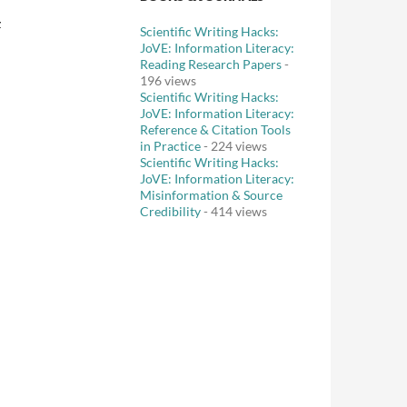
z
Scientific Writing Hacks:
JoVE: Information Literacy:
Reading Research Papers
-
196 views
Scientific Writing Hacks:
JoVE: Information Literacy:
Reference & Citation Tools
in Practice
- 224 views
Scientific Writing Hacks:
JoVE: Information Literacy:
Misinformation & Source
Credibility
- 414 views