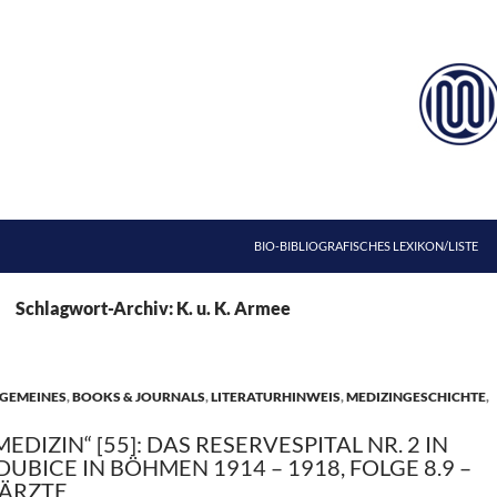
ZUM INHALT SPRINGEN
BIO-BIBLIOGRAFISCHES LEXIKON/LISTE
Schlagwort-Archiv: K. u. K. Armee
GEMEINES
,
BOOKS & JOURNALS
,
LITERATURHINWEIS
,
MEDIZINGESCHICHTE
,
MEDIZIN“ [55]: DAS RESERVESPITAL NR. 2 IN
DUBICE IN BÖHMEN 1914 – 1918, FOLGE 8.9 –
ÄRZTE