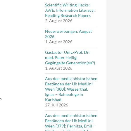
Scientific Writing Hacks:
JoVE: Information Literacy:
Reading Research Papers
2. August 2026
Neuerwerbungen: August
2026
1. August 2026
Gastautor Univ.-Prof. Dr.
med. Peter Heilig:
Gegängelte Generation(en?)
1. August 2026
Aus den medizinhistorischen
Beständen der Ub MedUni
Wien [380]: Wasserthal,
Ignaz – Balneologe in
m
Karlsbad
27. Juli 2026
Aus den medizinhistorischen
Beständen der Ub MedUni
Wien [379]: Pernitza, Emil –