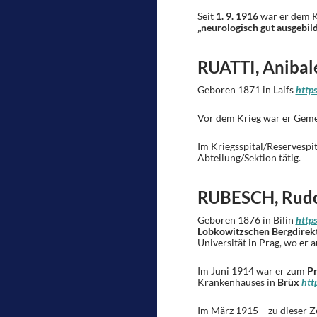
Seit
1. 9. 1916
war er dem Kr
„neurologisch gut ausgebild
RUATTI, Anibal
Geboren 1871 in Laifs
https
Vor dem Krieg war er Geme
Im Kriegsspital/Reservespit
Abteilung/Sektion tätig.
RUBESCH, Rudo
Geboren 1876 in Bilin
http
Lobkowitzschen Bergdirekt
Universität in Prag, wo er
Im Juni 1914 war er zum
Pr
Krankenhauses in
Brüx
htt
Im März 1915 – zu dieser Z