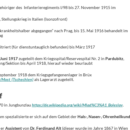
gehöriger des Infanterieregiments I/98 bis 27. November 1915 im
ellungskrieg in Italien (Isonzofront)
rankheitshalber abgegangen“ nach Prag, bis 15. Mai 1916 behandelt im
ag
triert (für dienstuntauglich befunden) bis März 1917
 Juni 1917
zugeteilt dem Kriegsspital/Reservespital Nr. 2 in
Pardubitz
,
lung/Sektion bis April 1918, hierauf wieder beurlaubt
 September 1918 dem Kriegsgefangenenlager in Brüx
i/Most_(Tschechien)
als Lagerarzt zugeteilt.
f
70 in Jungbunzlau
https://de.wikipedia.org/wiki/Mlad%C3%A1_Boleslav
.
 spezialisierte er sich auf dem Gebiet der
Hals-, Nasen-, Ohrenheilkun
 er
Assistent
von
Dr. Ferdinand Alt
(dieser wurde im Jahre 1867 in Wien