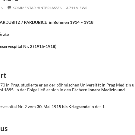
IN
KOMMENTAR HINTERLASSEN
3.711 VIEWS
in PARDUBITZ / PARDUBICE in Böhmen 1914 – 1918
Ärzte
eservespital Nr. 2 (1915-1918)
rt
0 in Prag, studierte er an der böhmischen Universität in Prag Medizin 
ni 1895
. In der Folge ließ er sich in den Fächern
Innere Medizin und
ervespital Nr. 2 vom
30. Mai 1915 bis Kriegsende
in der 1.
aus