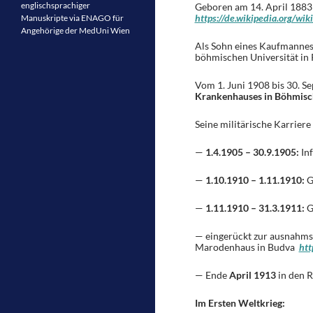
englischsprachiger
Geboren am 14. April 1883 
https://de.wikipedia.org
Manuskripte via ENAGO für
Angehörige der MedUni Wien
Als Sohn eines Kaufmannes 
böhmischen Universität in
Vom 1. Juni 1908 bis 30. S
Krankenhauses in Böhmis
Seine militärische Karriere
—
1.4.1905 – 30.9.1905:
Inf
—
1.10.1910 – 1.11.1910:
G
—
1.11.1910 – 31.3.1911:
G
— eingerückt zur ausnahms
Marodenhaus in Budva
htt
— Ende
April 1913
in den R
Im Ersten Weltkrieg: