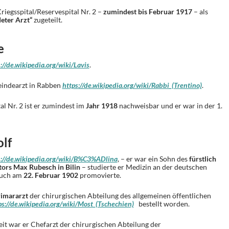
iegsspital/Reservespital Nr. 2 –
zumindest bis Februar 1917
– als
eter Arzt“
zugeteilt.
e
://de.wikipedia.org/wiki/Lavis
.
indearzt in Rabben
https://de.wikipedia.org/wiki/Rabbi_(Trentino)
.
al Nr. 2 ist er zumindest im
Jahr 1918
nachweisbar und er war in der 1.
lf
s://de.wikipedia.org/wiki/B%C3%ADlina
, – er war ein Sohn des
fürstlich
ors Max Rubesch in Bilin
– studierte er Medizin an der deutschen
 auch am
22. Februar 1902
promovierte.
imararzt
der chirurgischen Abteilung des allgemeinen öffentlichen
ps://de.wikipedia.org/wiki/Most_(Tschechien)
bestellt worden.
eit war er Chefarzt der chirurgischen Abteilung der