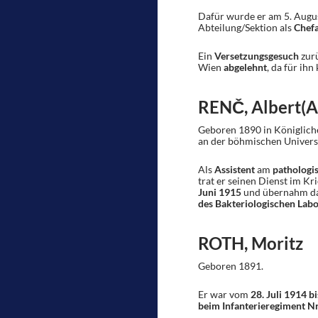
Dafür wurde er am 5. Augus
Abteilung/Sektion als
Chefa
Ein
Versetzungsgesuch
zur
Wien
abgelehnt
, da für ih
RENČ, Albert(A
Geboren 1890 in Königlic
an der böhmischen Universi
Als
Assistent
am
pathologis
trat er seinen Dienst im Kr
Juni 1915
und übernahm da
des Bakteriologischen Lab
ROTH, Moritz
Geboren 1891.
Er war vom
28. Juli 1914 b
beim Infanterieregiment Nr