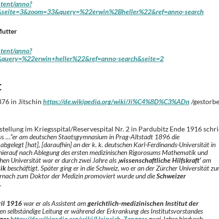
ntent/anno?
seite=3&zoom=33&query=%22erwin%2Bheller%22&ref=anno-search
Mutter
ntent/anno?
query=%22erwin+heller%22&ref=anno-search&seite=2
t
76 in Jitschin
https://de.wikipedia.org/wiki/Ji%C4%8D%C3%ADn
/gestorb
ellung im Kriegsspital/Reservespital Nr. 2 in Pardubitz Ende 1916 schr
ss …
“er am deutschen Staatsgymnasium in Prag-Altstadt 1896 die
gelegt [hat], [daraufhin] an der k. k. deutschen Karl-Ferdinands-Universität in
 hierauf nach Ablegung des ersten medizinischen Rigorosums Mathematik und
chen Universität war er durch zwei Jahre als
‚wissenschaftliche Hilfskraft‘
am
ik
beschäftigt. Später ging er in die Schweiz, wo er an der Zürcher Universität z
ernach zum Doktor der Medizin promoviert wurde und die
Schweizer
.
il 1916
war er als Assistent am
gerichtlich-medizinischen Institut der
sen selbständige Leitung er während der Erkrankung des Institutsvorstandes
ger
https://de.wikipedia.org/wiki/Heinrich_Zangger
zwei Jahre hindurch