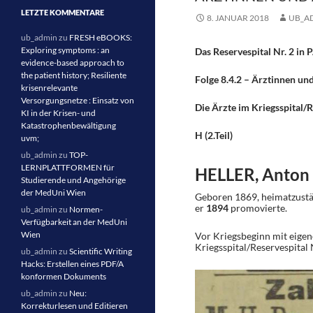
LETZTE KOMMENTARE
8. JANUAR 2018
UB_A
ub_admin
zu
FRESH eBOOKS:
Exploring symptoms : an
Das Reservespital Nr. 2 
evidence-based approach to
the patient history; Resiliente
Folge 8.4.2 – Ärztinnen un
krisenrelevante
Versorgungsnetze : Einsatz von
Die Ärzte im Kriegsspital/R
KI in der Krisen- und
Katastrophenbewältigung
H
(2.Teil)
uvm;
ub_admin
zu
TOP-
LERNPLATTFORMEN für
HELLER, Anton
Studierende und Angehörige
der MedUni Wien
Geboren 1869, heimatzustän
er
1894
promovierte.
ub_admin
zu
Normen-
Verfügbarkeit an der MedUni
Wien
Vor Kriegsbeginn mit eige
Kriegsspital/Reservespital N
ub_admin
zu
Scientific Writing
Hacks: Erstellen eines PDF/A
konformen Dokuments
ub_admin
zu
Neu:
Korrekturlesen und Editieren