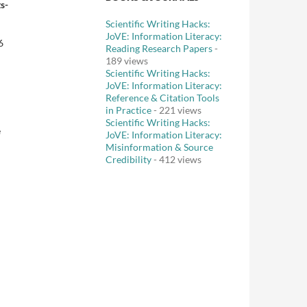
s-
Scientific Writing Hacks:
JoVE: Information Literacy:
6
Reading Research Papers
-
189 views
Scientific Writing Hacks:
JoVE: Information Literacy:
Reference & Citation Tools
in Practice
- 221 views
Scientific Writing Hacks:
e
JoVE: Information Literacy:
Misinformation & Source
Credibility
- 412 views