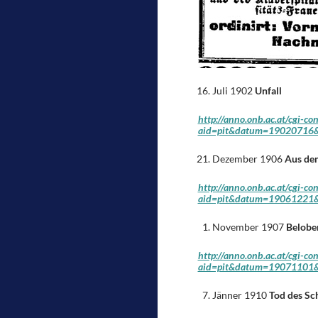
Juli 1902
Unfall
http://anno.onb.ac.at/cgi-co
aid=pit&datum=19020716&
Dezember 1906
Aus dem
http://anno.onb.ac.at/cgi-co
aid=pit&datum=19061221&
November 1907
Belobe
http://anno.onb.ac.at/cgi-co
aid=pit&datum=19071101&
Jänner 1910
Tod des Sc