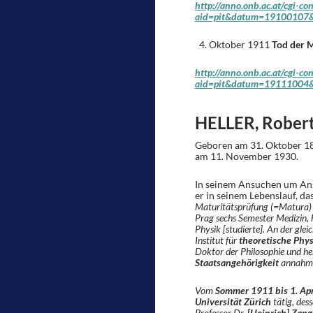
http://anno.onb.ac.at/cgi-co
aid=pit&datum=19100107&
Oktober 1911
Tod der 
http://anno.onb.ac.at/cgi-co
aid=pit&datum=19111004&
HELLER, Rober
Geboren am 31. Oktober 18
am 11. November 1930.
In seinem Ansuchen um Anst
er in seinem Lebenslauf, da
Maturitätsprüfung (=Matura) ab
Prag sechs Semester Medizin,
Physik [studierte]. An der glei
Institut für
theoretische Phys
Doktor der Philosophie und h
Staatsangehörigkeit
annahm
Vom
Sommer 1911 bis 1. Apr
Universität Zürich
tätig, des
Professor Dr.
[Heinrich] Zang