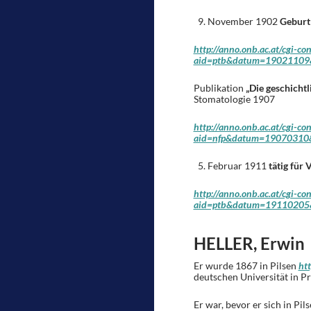
November 1902
Geburt
http://anno.onb.ac.at/cgi-co
aid=ptb&datum=19021109&
Publikation
„Die geschicht
Stomatologie 1907
http://anno.onb.ac.at/cgi-co
aid=nfp&datum=19070310&
Februar 1911
tätig für
http://anno.onb.ac.at/cgi-co
aid=ptb&datum=19110205&
HELLER, Erwin
Er wurde 1867 in Pilsen
htt
deutschen Universität in P
Er war, bevor er sich in Pi