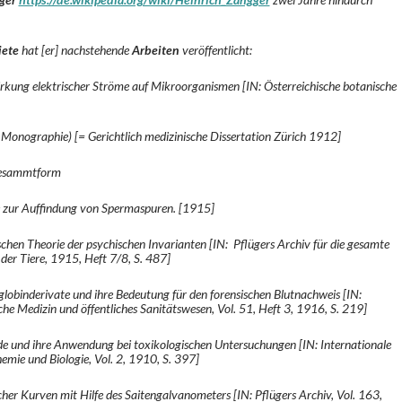
iete
hat [er] nachstehende
Arbeiten
veröffentlicht:
irkung elektrischer Ströme auf Mikroorganismen [IN: Österreichische botanische
e Monographie) [= Gerichtlich medizinische Dissertation Zürich 1912]
Gesammtform
e zur Auffindung von Spermaspuren. [1915]
chen Theorie der psychischen Invarianten [IN: Pflügers Archiv für die gesamte
der Tiere, 1915, Heft 7/8, S. 487]
lobinderivate und ihre Bedeutung für den forensischen Blutnachweis [IN:
liche Medizin und öffentliches Sanitätswesen, Vol. 51, Heft 3, 1916, S. 219]
ide und ihre Anwendung bei toxikologischen Untersuchungen [IN: Internationale
hemie und Biologie, Vol. 2, 1910, S. 397]
her Kurven mit Hilfe des Saitengalvanometers [IN: Pflügers Archiv, Vol. 163,