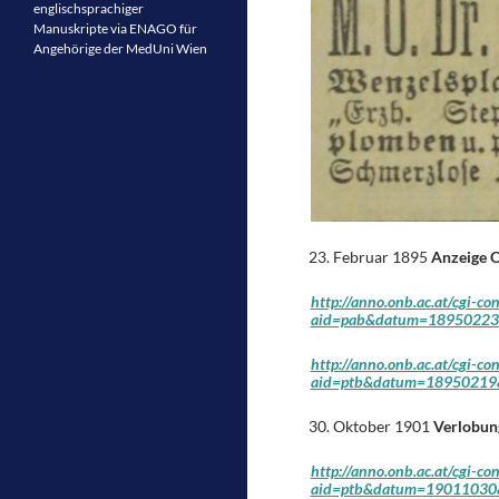
englischsprachiger
Manuskripte via ENAGO für
Angehörige der MedUni Wien
Februar 1895
Anzeige O
http://anno.onb.ac.at/cgi-co
aid=pab&datum=18950223&
http://anno.onb.ac.at/cgi-co
aid=ptb&datum=18950219&
Oktober 1901
Verlobun
http://anno.onb.ac.at/cgi-co
aid=ptb&datum=19011030&