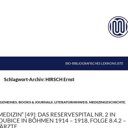
ZUM INHALT SPRINGEN
BIO-BIBLIOGRAFISCHES LEXIKON/LISTE
Schlagwort-Archiv: HIRSCH Ernst
GEMEINES
,
BOOKS & JOURNALS
,
LITERATURHINWEIS
,
MEDIZINGESCHICHTE
,
MEDIZIN“ [49]: DAS RESERVESPITAL NR. 2 IN
UBICE IN BÖHMEN 1914 – 1918, FOLGE 8.4.2 –
ÄRZTE