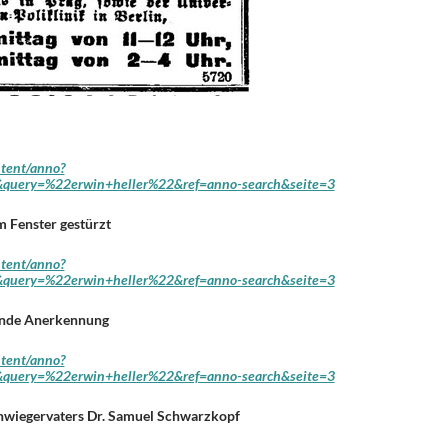
ntent/anno?
query=%22erwin+heller%22&ref=anno-search&seite=3
 Fenster gestürzt
ntent/anno?
query=%22erwin+heller%22&ref=anno-search&seite=3
nde Anerkennung
ntent/anno?
query=%22erwin+heller%22&ref=anno-search&seite=3
hwiegervaters Dr. Samuel Schwarzkopf