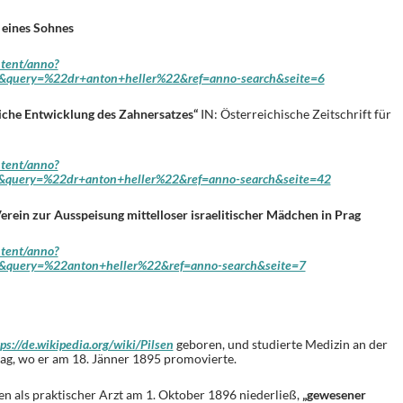
 eines Sohnes
ntent/anno?
query=%22dr+anton+heller%22&ref=anno-search&seite=6
liche Entwicklung des Zahnersatzes“
IN: Österreichische Zeitschrift für
ntent/anno?
query=%22dr+anton+heller%22&ref=anno-search&seite=42
 Verein zur Ausspeisung mittelloser israelitischer Mädchen in Prag
ntent/anno?
query=%22anton+heller%22&ref=anno-search&seite=7
ps://de.wikipedia.org/wiki/Pilsen
geboren, und studierte Medizin an der
rag, wo er am 18. Jänner 1895 promovierte.
lsen als praktischer Arzt am 1. Oktober 1896 niederließ,
„gewesener