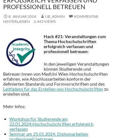
ERFOLGREICH VERFASSEN UND
PROFESSIONELL BETREUEN
8. JANUAR 2024
UB_ADMIN
KOMMENTAR
HINTERLASSEN
2.445 VIEWS
Hack #21: Veranstaltungen zum
Thema Hochschulschriften
erfolgreich verfassen und
professionell betreuen:
In den jeweiligen Veranstaltungen
können Studierende und
Betreuer:innen von MedUni Wien Hochschulschriften
erfahren, wie Abschlussarbeiten konform der
definierten Standards und Formvorschriften und des
Leitfadens für das Erstellen von Hochschulschriften
zu
erstellen sind.
Mehr Infos:
Workshop für Studierende am
22.01.2024:Hochschulschriften erfolgreich
verfassen
Seminar am 25.01.2024: Diplomarbeiten
professionell betreuen