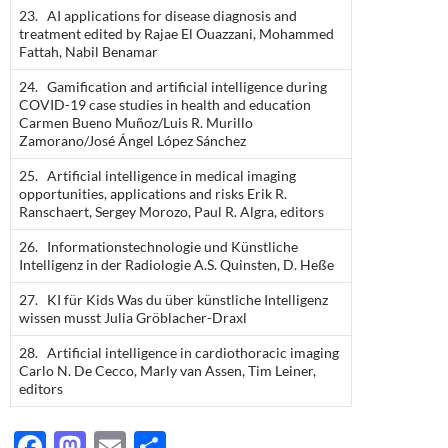
23. AI applications for disease diagnosis and
treatment edited by Rajae El Ouazzani, Mohammed
Fattah, Nabil Benamar
24. Gamification and artificial intelligence during
COVID-19 case studies in health and education
Carmen Bueno Muñoz/Luis R. Murillo
Zamorano/José Ángel López Sánchez
25. Artificial intelligence in medical imaging
opportunities, applications and risks Erik R.
Ranschaert, Sergey Morozo, Paul R. Algra, editors
26. Informationstechnologie und Künstliche
Intelligenz in der Radiologie A.S. Quinsten, D. Heße
27. KI für Kids Was du über künstliche Intelligenz
wissen musst Julia Gröblacher-Draxl
28. Artificial intelligence in cardiothoracic imaging
Carlo N. De Cecco, Marly van Assen, Tim Leiner,
editors
F
M
E
T