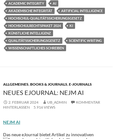
e
to
ail
le
ACADEMIC INTEGRITY
AI
b
d
n
AKADEMISCHE INTEGRITÄT
ARTIFICIAL INTELLIGENCE
o
o
HOCHSCHUL-QUALITÄTSSICHERUNGSGESETZ
HOCHSCHULRECHTSPAKET 2024
KI
o
n
KÜNSTLICHE INTELLIGENZ
k
QUALITÄTSSICHERUNGSGESETZ
SCIENTIFIC WRITING
WISSENSCHAFTLICHES SCHREIBEN
ALLGEMEINES
,
BOOKS & JOURNALS
,
E-JOURNALS
NEUES EJOURNAL: NEJM AI
2. FEBRUAR 2024
UB_ADMIN
KOMMENTAR
HINTERLASSEN
5.916 VIEWS
NEJM AI
Das neue eJournal bietet Artikel zu innovativen