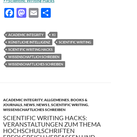
>>Scientific Writing Hacks
F
M
E
T
ac
as
m
ei
e
to
ail
le
ACADEMIC INTEGRITY
KI
b
d
n
KÜNSTLICHE INTELLIGENZ
SCIENTIFIC WRITING
o
o
SCIENTIFIC WRITING HACKS
WISSENSCHAFTLICH SCHREIBEN
o
n
WISSENSCHAFTLICHES SCHREIBEN
k
ACADEMIC INTEGRITY
,
ALLGEMEINES
,
BOOKS &
JOURNALS
,
NEWS
,
NEWS1
,
SCIENTIFIC WRITING
,
WISSENSCHAFTLICHES SCHREIBEN
SCIENTIFIC WRITING HACKS:
VERANSTALTUNGEN ZUM THEMA
HOCHSCHULSCHRIFTEN