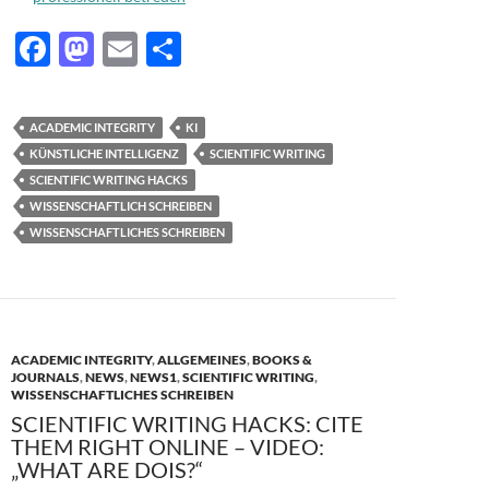
F
M
E
T
ac
as
m
ei
e
to
ail
le
ACADEMIC INTEGRITY
KI
b
d
n
KÜNSTLICHE INTELLIGENZ
SCIENTIFIC WRITING
o
o
SCIENTIFIC WRITING HACKS
WISSENSCHAFTLICH SCHREIBEN
o
n
WISSENSCHAFTLICHES SCHREIBEN
k
ACADEMIC INTEGRITY
,
ALLGEMEINES
,
BOOKS &
JOURNALS
,
NEWS
,
NEWS1
,
SCIENTIFIC WRITING
,
WISSENSCHAFTLICHES SCHREIBEN
SCIENTIFIC WRITING HACKS: CITE
THEM RIGHT ONLINE – VIDEO:
„WHAT ARE DOIS?“