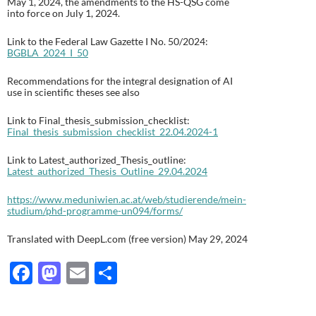
May 1, 2024, the amendments to the HS-QSG come
into force on July 1, 2024.
Link to the Federal Law Gazette I No. 50/2024:
BGBLA_2024_I_50
Recommendations for the integral designation of AI
use in scientific theses see also
Link to Final_thesis_submission_checklist:
Final_thesis_submission_checklist_22.04.2024-1
Link to Latest_authorized_Thesis_outline:
Latest_authorized_Thesis_Outline_29.04.2024
https://www.meduniwien.ac.at/web/studierende/mein-
studium/phd-programme-un094/forms/
Translated with DeepL.com (free version) May 29, 2024
F
M
E
T
ac
as
m
ei