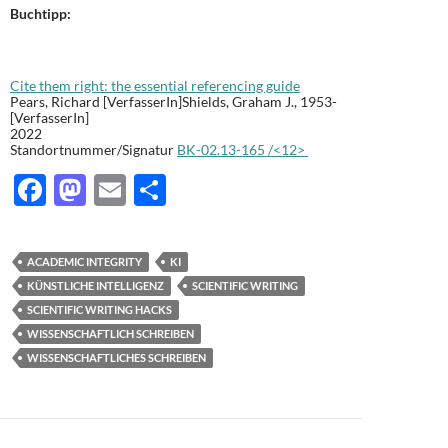
Buchtipp:
Cite them right: the essential referencing guide
Pears, Richard [VerfasserIn]Shields, Graham J., 1953-
[VerfasserIn]
2022
Standortnummer/Signatur
BK-02.13-165 /<12>
F
M
E
T
ac
as
m
ei
e
to
ail
le
ACADEMIC INTEGRITY
KI
b
d
n
KÜNSTLICHE INTELLIGENZ
SCIENTIFIC WRITING
o
o
SCIENTIFIC WRITING HACKS
WISSENSCHAFTLICH SCHREIBEN
o
n
WISSENSCHAFTLICHES SCHREIBEN
k