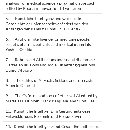
analysis for medical science a pragmatic approach
edited by Poonam Tanwar [und 4 weiteren]
5. Künstliche Intelligenz und wie sie die
Geschichte der Menschheit verändert von den
Anfängen der KI bis zu ChatGPT B. Centik
6. Artificial intelligence for medicine people,
society, pharmaceuticals, and medical materials
Yoshiki Oshida
7. Robots and AI illusions and social dilemmas :
Cartesian illusions and social unsettling questions
Daniel Albiero
8. The ethics of AI Facts, fictions and forecasts
Alberto Chierici
9. The Oxford handbook of ethics of AI edited by
Markus D. Dubber, Frank Pasquale, and Sunit Das
10. Künstliche Intelligenz im Gesundheitswesen
Entwicklungen, Beispiele und Perspektiven
11. Künstliche Intelligenz und Gesundheit ethische,