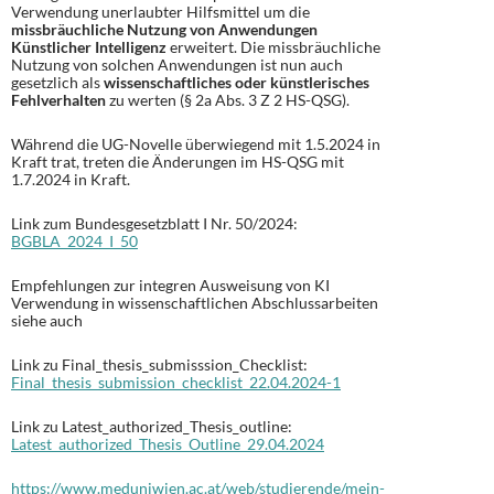
Verwendung unerlaubter Hilfsmittel um die
missbräuchliche Nutzung von Anwendungen
Künstlicher Intelligenz
erweitert. Die missbräuchliche
Nutzung von solchen Anwendungen ist nun auch
gesetzlich als
wissenschaftliches oder künstlerisches
Fehlverhalten
zu werten (§ 2a Abs. 3 Z 2 HS-QSG).
Während die UG-Novelle überwiegend mit 1.5.2024 in
Kraft trat, treten die Änderungen im HS-QSG mit
1.7.2024 in Kraft.
Link zum Bundesgesetzblatt I Nr. 50/2024:
BGBLA_2024_I_50
Empfehlungen zur integren Ausweisung von KI
Verwendung in wissenschaftlichen Abschlussarbeiten
siehe auch
Link zu Final_thesis_submisssion_Checklist:
Final_thesis_submission_checklist_22.04.2024-1
Link zu Latest_authorized_Thesis_outline:
Latest_authorized_Thesis_Outline_29.04.2024
https://www.meduniwien.ac.at/web/studierende/mein-