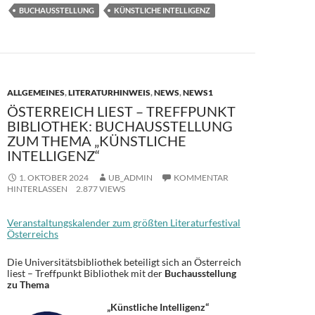
e
to
ail
le
BUCHAUSSTELLUNG
KÜNSTLICHE INTELLIGENZ
b
d
n
o
o
o
n
k
ALLGEMEINES
,
LITERATURHINWEIS
,
NEWS
,
NEWS1
ÖSTERREICH LIEST – TREFFPUNKT
BIBLIOTHEK: BUCHAUSSTELLUNG
ZUM THEMA „KÜNSTLICHE
INTELLIGENZ“
1. OKTOBER 2024
UB_ADMIN
KOMMENTAR
HINTERLASSEN
2.877 VIEWS
Veranstaltungskalender zum größten Literaturfestival
Österreichs
Die Universitätsbibliothek beteiligt sich an Österreich
liest – Treffpunkt Bibliothek mit der
Buchausstellung
zu Thema
„Künstliche Intelligenz“