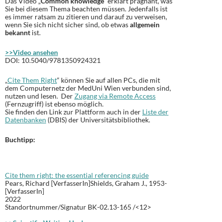
Das Video „
Common knowledge“
erklärt prägnant, was
Sie bei diesem Thema beachten müssen. Jedenfalls ist
es
immer ratsam zu zitieren und darauf zu verweisen,
w
enn Sie sich nicht sicher sind, ob etwas
allgemein
bekannt
ist.
>>Video ansehen
DOI: 10.5040/9781350924321
„
Cite Them Right
“ können Sie auf allen PCs, die mit
dem Computernetz der MedUni Wien verbunden sind,
nutzen und lesen. Der
Zugang via Remote Access
(Fernzugriff) ist ebenso möglich.
Sie finden den Link zur Plattform auch in der
Liste der
Datenbanken
(DBIS) der Universitätsbibliothek.
Buchtipp:
Cite them right: the essential referencing guide
Pears, Richard [VerfasserIn]Shields, Graham J., 1953-
[VerfasserIn]
2022
Standortnummer/Signatur
BK-02.13-165 /<12>