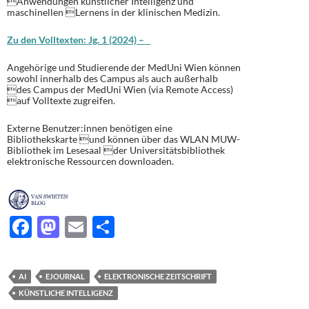
Anwendungen künstlicher Intelligenz und
maschinellen Lernens in der klinischen Medizin.
Zu den Volltexten: Jg. 1 (2024) –
Angehörige und Studierende der MedUni Wien können
sowohl innerhalb des Campus als auch außerhalb
des Campus der MedUni Wien (via Remote Access)
auf Volltexte zugreifen.
Externe Benutzer:innen benötigen eine
Bibliothekskarte und können über das WLAN MUW-
Bibliothek im Lesesaal der Universitätsbibliothek
elektronische Ressourcen downloaden.
F
M
E
T
ac
as
m
ei
e
to
ail
le
AI
EJOURNAL
ELEKTRONISCHE ZEITSCHRIFT
b
d
n
KÜNSTLICHE INTELLIGENZ