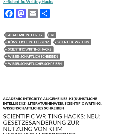
>>Scientific Writing Hacks
F
M
E
T
ac
as
m
ei
e
to
ail
le
ACADEMIC INTEGRITY
KI
b
d
n
KÜNSTLICHE INTELLIGENZ
SCIENTIFIC WRITING
o
o
SCIENTIFIC WRITING HACKS
WISSENSCHAFTLICH SCHREIBEN
o
n
WISSENSCHAFTLICHES SCHREIBEN
k
ACADEMIC INTEGRITY
,
ALLGEMEINES
,
KI (KÜNSTLICHE
INTELLIGENZ)
,
LITERATURHINWEIS
,
SCIENTIFIC WRITING
,
WISSENSCHAFTLICHES SCHREIBEN
SCIENTIFIC WRITING HACKS: NEU:
GESETZESÄNDERUNG ZUR
NUTZUNG VON KI IM