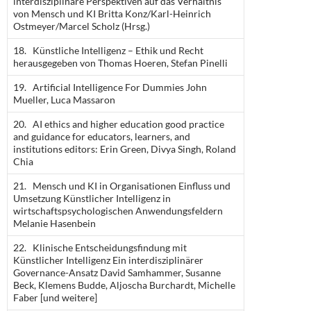
interdisziplinäre Perspektiven auf das Verhältnis
von Mensch und KI Britta Konz/Karl-Heinrich
Ostmeyer/Marcel Scholz (Hrsg.)
18. Künstliche Intelligenz – Ethik und Recht
herausgegeben von Thomas Hoeren, Stefan Pinelli
19. Artificial Intelligence For Dummies John
Mueller, Luca Massaron
20. AI ethics and higher education good practice
and guidance for educators, learners, and
institutions editors: Erin Green, Divya Singh, Roland
Chia
21. Mensch und KI in Organisationen Einfluss und
Umsetzung Künstlicher Intelligenz in
wirtschaftspsychologischen Anwendungsfeldern
Melanie Hasenbein
22. Klinische Entscheidungsfindung mit
Künstlicher Intelligenz Ein interdisziplinärer
Governance-Ansatz David Samhammer, Susanne
Beck, Klemens Budde, Aljoscha Burchardt, Michelle
Faber [und weitere]