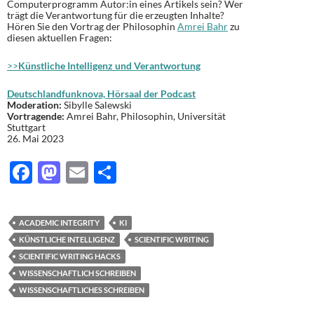
Computerprogramm Autor:in eines Artikels sein? Wer
trägt die Verantwortung für die erzeugten Inhalte?
Hören Sie den Vortrag der Philosophin
Amrei Bahr
zu
diesen aktuellen Fragen:
>>
Künstliche Intelligenz und Verantwortung
Deutschlandfunknova, Hörsaal der Podcast
Moderation:
Sibylle Salewski
Vortragende:
Amrei Bahr, Philosophin, Universität
Stuttgart
26. Mai 2023
F
M
E
T
ac
as
m
ei
e
to
ail
le
ACADEMIC INTEGRITY
KI
b
d
n
KÜNSTLICHE INTELLIGENZ
SCIENTIFIC WRITING
o
o
SCIENTIFIC WRITING HACKS
WISSENSCHAFTLICH SCHREIBEN
o
n
WISSENSCHAFTLICHES SCHREIBEN
k