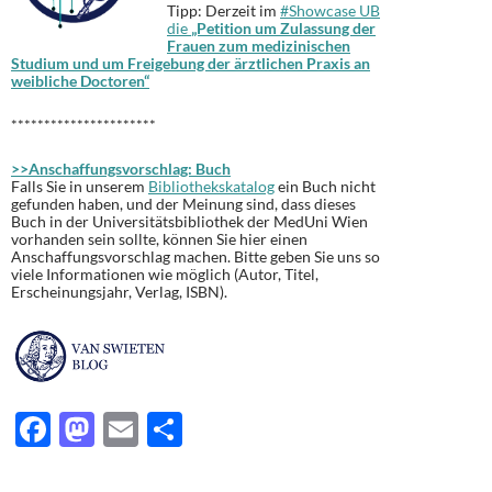
Tipp: Derzeit im
#Showcase UB
die
„Petition um Zulassung der
Frauen zum medizinischen
Studium und um Freigebung der ärztlichen Praxis an
weibliche Doctoren“
**********************
>>Anschaffungsvorschlag: Buch
Falls Sie in unserem
Bibliothekskatalog
ein Buch nicht
gefunden haben, und der Meinung sind, dass dieses
Buch in der Universitätsbibliothek der MedUni Wien
vorhanden sein sollte, können Sie hier einen
Anschaffungsvorschlag machen. Bitte geben Sie uns so
viele Informationen wie möglich (Autor, Titel,
Erscheinungsjahr, Verlag, ISBN).
F
M
E
T
ac
as
m
ei