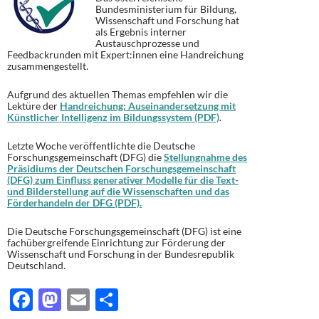
Bundesministerium für Bildung,
Wissenschaft und Forschung hat
als Ergebnis interner
Austauschprozesse und
Feedbackrunden mit Expert:innen eine Handreichung
zusammengestellt.
Aufgrund des aktuellen Themas empfehlen wir die
Lektüre der
Handreichung: Auseinandersetzung mit
Künstlicher Intelligenz im Bildungssystem
(PDF)
.
Letzte Woche veröffentlichte die Deutsche
Forschungsgemeinschaft (DFG) die
Stellungnahme des
Präsidiums der Deutschen Forschungsgemeinschaft
(DFG) zum Einfluss generativer Modelle für die Text-
und Bilderstellung auf die Wissenschaften und das
Förderhandeln der DFG (PDF).
Die Deutsche Forschungsgemeinschaft (DFG) ist eine
fachübergreifende Einrichtung zur Förderung der
Wissenschaft und Forschung in der Bundesrepublik
Deutschland.
F
M
E
T