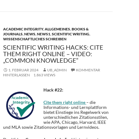
o
o
o
n
k
ACADEMIC INTEGRITY
,
ALLGEMEINES
,
BOOKS &
JOURNALS
,
NEWS
,
NEWS1
,
SCIENTIFIC WRITING
,
WISSENSCHAFTLICHES SCHREIBEN
SCIENTIFIC WRITING HACKS: CITE
THEM RIGHT ONLINE – VIDEO:
„COMMON KNOWLEDGE“
1. FEBRUAR 2024
UB_ADMIN
KOMMENTAR
HINTERLASSEN
1.863 VIEWS
Hack #22:
Cite them right online
– die
Informations- und Lernplattform
bietet Einstiege ins Regelwerk von
unterschiedlichen Zitationsstilen,
wie APA, Chicago, Harvard, IEEE
und MLA sowie Zitationsvorlagen und Lernvideos.