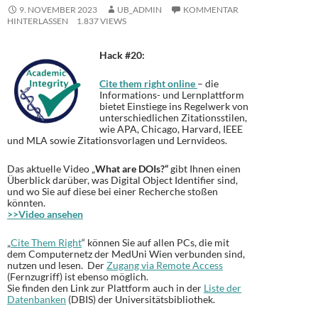
9. NOVEMBER 2023
UB_ADMIN
KOMMENTAR
HINTERLASSEN
1.837 VIEWS
Hack #20:
Cite them right online
– die
Informations- und Lernplattform
bietet Einstiege ins Regelwerk von
unterschiedlichen Zitationsstilen,
wie APA, Chicago, Harvard, IEEE
und MLA sowie Zitationsvorlagen und Lernvideos.
Das aktuelle Video „
What are DOIs?“
gibt Ihnen einen
Überblick darüber, was Digital Object Identifier sind,
und wo Sie auf diese bei einer Recherche stoßen
könnten.
>>Video ansehen
„
Cite Them Right
“ können Sie auf allen PCs, die mit
dem Computernetz der MedUni Wien verbunden sind,
nutzen und lesen. Der
Zugang via Remote Access
(Fernzugriff) ist ebenso möglich.
Sie finden den Link zur Plattform auch in der
Liste der
Datenbanken
(DBIS) der Universitätsbibliothek.