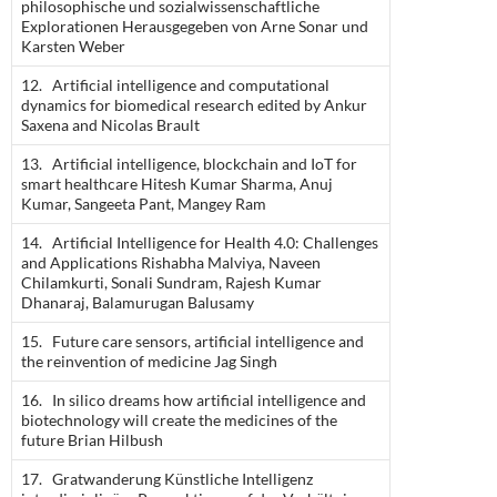
philosophische und sozialwissenschaftliche
Explorationen Herausgegeben von Arne Sonar und
Karsten Weber
12. Artificial intelligence and computational
dynamics for biomedical research edited by Ankur
Saxena and Nicolas Brault
13. Artificial intelligence, blockchain and IoT for
smart healthcare Hitesh Kumar Sharma, Anuj
Kumar, Sangeeta Pant, Mangey Ram
14. Artificial Intelligence for Health 4.0: Challenges
and Applications Rishabha Malviya, Naveen
Chilamkurti, Sonali Sundram, Rajesh Kumar
Dhanaraj, Balamurugan Balusamy
15. Future care sensors, artificial intelligence and
the reinvention of medicine Jag Singh
16. In silico dreams how artificial intelligence and
biotechnology will create the medicines of the
future Brian Hilbush
17. Gratwanderung Künstliche Intelligenz