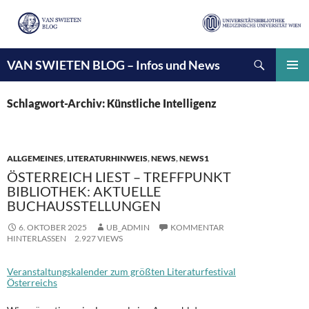
Suchen
VAN SWIETEN BLOG – Infos und News
ZUM
INHALT
PRIMÄ
SPRINGEN
MENÜ
Schlagwort-Archiv: Künstliche Intelligenz
ALLGEMEINES
,
LITERATURHINWEIS
,
NEWS
,
NEWS1
ÖSTERREICH LIEST – TREFFPUNKT
BIBLIOTHEK: AKTUELLE
BUCHAUSSTELLUNGEN
6. OKTOBER 2025
UB_ADMIN
KOMMENTAR
HINTERLASSEN
2.927 VIEWS
Veranstaltungskalender zum größten Literaturfestival
Österreichs