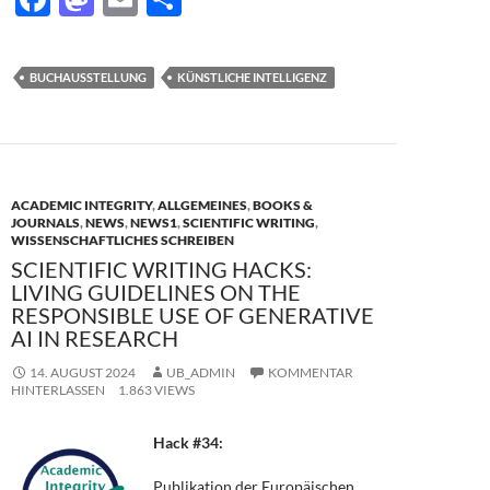
ac
as
m
ei
e
to
ail
le
BUCHAUSSTELLUNG
KÜNSTLICHE INTELLIGENZ
b
d
n
o
o
o
n
k
ACADEMIC INTEGRITY
,
ALLGEMEINES
,
BOOKS &
JOURNALS
,
NEWS
,
NEWS1
,
SCIENTIFIC WRITING
,
WISSENSCHAFTLICHES SCHREIBEN
SCIENTIFIC WRITING HACKS:
LIVING GUIDELINES ON THE
RESPONSIBLE USE OF GENERATIVE
AI IN RESEARCH
14. AUGUST 2024
UB_ADMIN
KOMMENTAR
HINTERLASSEN
1.863 VIEWS
Hack #34:
Publikation der Europäischen