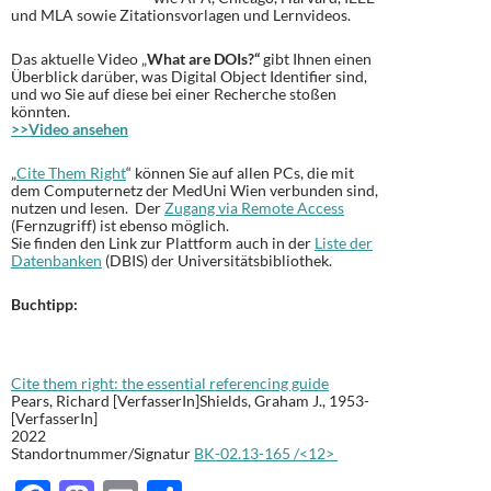
und MLA sowie Zitationsvorlagen und Lernvideos.
Das aktuelle Video „
What are DOIs?“
gibt Ihnen einen
Überblick darüber, was Digital Object Identifier sind,
und wo Sie auf diese bei einer Recherche stoßen
könnten.
>>Video ansehen
„
Cite Them Right
“ können Sie auf allen PCs, die mit
dem Computernetz der MedUni Wien verbunden sind,
nutzen und lesen. Der
Zugang via Remote Access
(Fernzugriff) ist ebenso möglich.
Sie finden den Link zur Plattform auch in der
Liste der
Datenbanken
(DBIS) der Universitätsbibliothek.
Buchtipp:
Cite them right: the essential referencing guide
Pears, Richard [VerfasserIn]Shields, Graham J., 1953-
[VerfasserIn]
2022
Standortnummer/Signatur
BK-02.13-165 /<12>