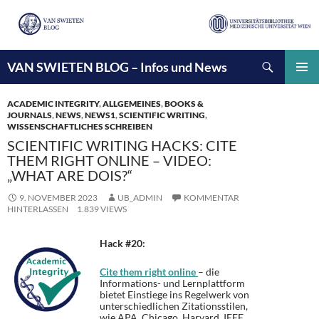
Suchen
VAN SWIETEN BLOG – Infos und News
ZUM
INHALT
PRIMÄ
SPRINGEN
MENÜ
ACADEMIC INTEGRITY
,
ALLGEMEINES
,
BOOKS &
JOURNALS
,
NEWS
,
NEWS1
,
SCIENTIFIC WRITING
,
WISSENSCHAFTLICHES SCHREIBEN
SCIENTIFIC WRITING HACKS: CITE
THEM RIGHT ONLINE – VIDEO:
„WHAT ARE DOIS?“
9. NOVEMBER 2023
UB_ADMIN
KOMMENTAR
HINTERLASSEN
1.839 VIEWS
Hack #20:
Cite them right online
– die
Informations- und Lernplattform
bietet Einstiege ins Regelwerk von
unterschiedlichen Zitationsstilen,
wie APA, Chicago, Harvard, IEEE