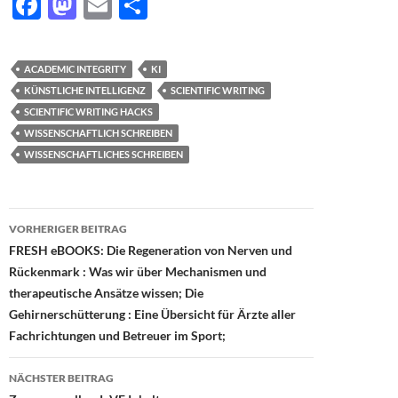
F
M
E
T
ac
as
m
ei
e
to
ail
le
ACADEMIC INTEGRITY
KI
b
d
n
KÜNSTLICHE INTELLIGENZ
SCIENTIFIC WRITING
o
o
SCIENTIFIC WRITING HACKS
WISSENSCHAFTLICH SCHREIBEN
o
n
WISSENSCHAFTLICHES SCHREIBEN
k
Beitragsnavigation
VORHERIGER BEITRAG
FRESH eBOOKS: Die Regeneration von Nerven und
Rückenmark : Was wir über Mechanismen und
therapeutische Ansätze wissen; Die
Gehirnerschütterung : Eine Übersicht für Ärzte aller
Fachrichtungen und Betreuer im Sport;
NÄCHSTER BEITRAG