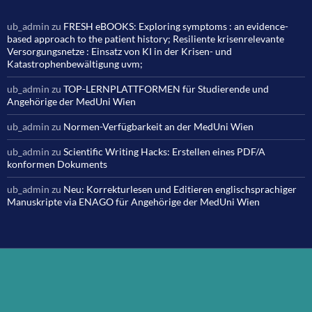
ub_admin
zu
FRESH eBOOKS: Exploring symptoms : an evidence-
based approach to the patient history; Resiliente krisenrelevante
Versorgungsnetze : Einsatz von KI in der Krisen- und
Katastrophenbewältigung uvm;
ub_admin
zu
TOP-LERNPLATTFORMEN für Studierende und
Angehörige der MedUni Wien
ub_admin
zu
Normen-Verfügbarkeit an der MedUni Wien
ub_admin
zu
Scientific Writing Hacks: Erstellen eines PDF/A
konformen Dokuments
ub_admin
zu
Neu: Korrekturlesen und Editieren englischsprachiger
Manuskripte via ENAGO für Angehörige der MedUni Wien