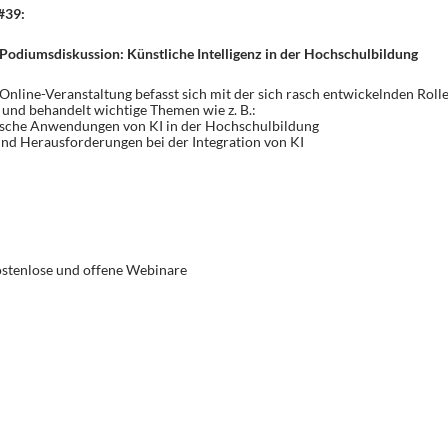
#39:
odiumsdiskussion: Künstliche Intelligenz in der Hochschulbildung
Online-Veranstaltung befasst sich mit der sich rasch entwickelnden Roll
 und behandelt wichtige Themen wie z. B.:
ische Anwendungen von KI in der Hochschulbildung
nd Herausforderungen bei der Integration von KI
stenlose und offene Webinare
T
i