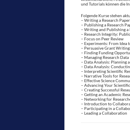
und Tutorials können die In
Folgende Kurse stehen aktu
– Writing a Research Paper:
– Publishing a Research Pa
– Writing and Publishing a
– Research Integrity: Publi
– Focus on Peer Review
– Experiments: From Idea t
– Persuasive Grant Writing
– Finding Funding Opportu
– Managing Research Data t
– Data Analysis: Planning 
– Data Analysis: Conducti
– Interpreting Scientific Re
– Narrative Tools for Rese
– Effective Science Commu
– Advancing Your Scientifi
– Creating Successful Rese
– Getting an Academic Res
– Networking for Research
– Introduction to Collabor
– Participating in a Collab
– Leading a Collaboration