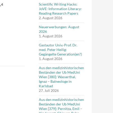
Scientific Writing Hacks:
„4
JoVE: Information Literacy:
Reading Research Papers
2. August 2026
Neuerwerbungen: August
2026
1. August 2026
Gastautor Univ.-Prof. Dr.
med. Peter Heilig:
Gegängelte Generation(en?)
1. August 2026
Aus den medizinhistorischen
Beständen der Ub MedUni
Wien [380]: Wasserthal,
Ignaz – Balneologe in
Karlsbad
27. Juli 2026
Aus den medizinhistorischen
Beständen der Ub MedUni
Wien [379]: Pernitza, Emil –