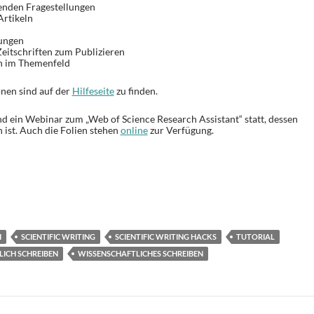
enden Fragestellungen
rtikeln
rungen
eitschriften zum Publizieren
n im Themenfeld
nen sind auf der
Hilfeseite
zu finden.
 ein Webinar zum „Web of Science Research Assistant“ statt, dessen
 ist. Auch die Folien stehen
online
zur Verfügung.
T
i
e
I
SCIENTIFIC WRITING
SCIENTIFIC WRITING HACKS
TUTORIAL
n
ICH SCHREIBEN
WISSENSCHAFTLICHES SCHREIBEN