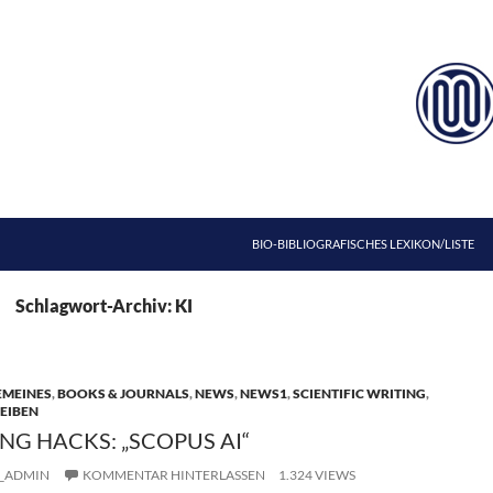
ZUM INHALT SPRINGEN
BIO-BIBLIOGRAFISCHES LEXIKON/LISTE
Schlagwort-Archiv: KI
EMEINES
,
BOOKS & JOURNALS
,
NEWS
,
NEWS1
,
SCIENTIFIC WRITING
,
EIBEN
ING HACKS: „SCOPUS AI“
_ADMIN
KOMMENTAR HINTERLASSEN
1.324 VIEWS