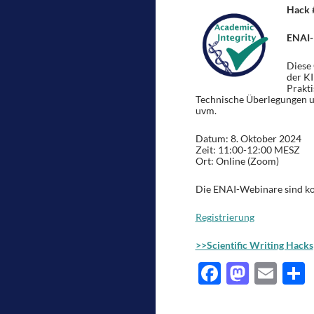
Hack 
ENAI-P
Diese 
der KI
Prakt
Technische Überlegungen u
uvm.
Datum: 8. Oktober 2024
Zeit: 11:00-12:00 MESZ
Ort: Online (Zoom)
Die ENAI-Webinare sind ko
Registrierung
>>Scientific Writing Hacks
F
M
E
ac
as
m
e