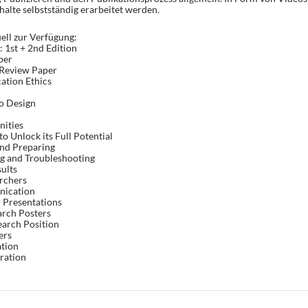
halte selbstständig erarbeitet werden.
ell zur Verfügung:
 1st + 2nd Edition
per
 Review Paper
cation Ethics
o Design
nities
o Unlock its Full Potential
and Preparing
ng and Troubleshooting
sults
archers
nication
c Presentations
arch Posters
earch Position
ers
ation
oration