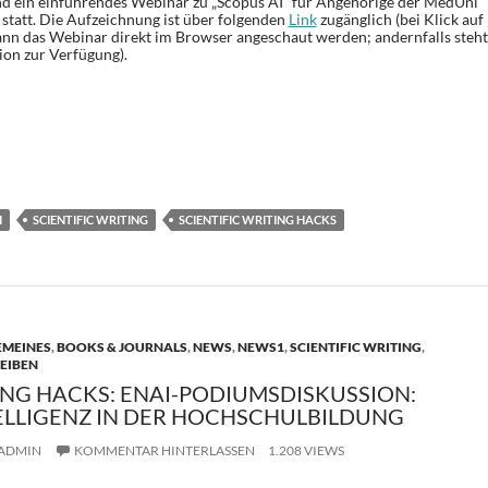
 ein einführendes Webinar zu „Scopus AI“ für Angehörige der MedUni
 statt. Die Aufzeichnung ist über folgenden
Link
zugänglich (bei Klick auf 
nn das Webinar direkt im Browser angeschaut werden; andernfalls steht
on zur Verfügung).
T
i
e
I
SCIENTIFIC WRITING
SCIENTIFIC WRITING HACKS
n
EMEINES
,
BOOKS & JOURNALS
,
NEWS
,
NEWS1
,
SCIENTIFIC WRITING
,
EIBEN
ING HACKS: ENAI-PODIUMSDISKUSSION:
ELLIGENZ IN DER HOCHSCHULBILDUNG
ADMIN
KOMMENTAR HINTERLASSEN
1.208 VIEWS