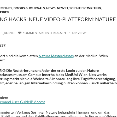
EMEINES
,
BOOKS & JOURNALS
,
NEWS
,
NEWS1
,
SCIENTIFIC WRITING
,
EIBEN
TING HACKS: NEUE VIDEO-PLATTFORM: NATURE
UB_ADMIN
KOMMENTAR HINTERLASSEN
1.182 VIEWS
#37:
ort sind die kompletten
Nature Masterclasses
an der MedUni Wien
ert.
IG:
Die Registrierung und/oder der erste Login zu den Nature
rclasses muss am Campus innerhalb des MedUni Wien-Netzwerks
ierung merkt sich die Webseite 6 Monate lang Ihre Zugriffsberechtigung,
mit jeder beliebigen Internetverbindung nutzen können – auch außerhalb
inden:
demand User GuideIP Access
ommierten Verlages Springer Nature behandeln Themen rund um das
, Publizieren und den Publikationsprozess allgemein. In Form von Videos