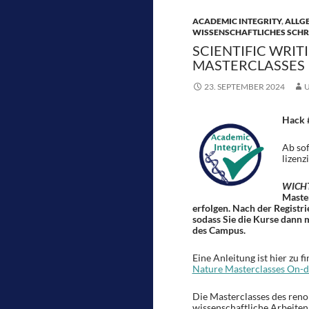
k
ACADEMIC INTEGRITY
,
ALLG
WISSENSCHAFTLICHES SCHR
SCIENTIFIC WRI
MASTERCLASSES
23. SEPTEMBER 2024
Hack 
Ab sof
lizenzi
WICHT
Maste
erfolgen. Nach der Registr
sodass Sie die Kurse dann 
des Campus.
Eine Anleitung ist hier zu f
Nature Masterclasses On-
Die Masterclasses des ren
wissenschaftliche Arbeiten