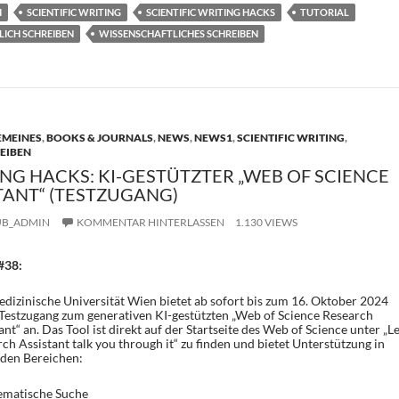
e
I
SCIENTIFIC WRITING
SCIENTIFIC WRITING HACKS
TUTORIAL
n
ICH SCHREIBEN
WISSENSCHAFTLICHES SCHREIBEN
EMEINES
,
BOOKS & JOURNALS
,
NEWS
,
NEWS1
,
SCIENTIFIC WRITING
,
EIBEN
ING HACKS: KI-GESTÜTZTER „WEB OF SCIENCE
TANT“ (TESTZUGANG)
UB_ADMIN
KOMMENTAR HINTERLASSEN
1.130 VIEWS
#38:
dizinische Universität Wien bietet ab sofort bis zum 16. Oktober 2024
Testzugang zum generativen KI-gestützten „Web of Science Research
ant“ an. Das Tool ist direkt auf der Startseite des Web of Science unter „Le
ch Assistant talk you through it“ zu finden und bietet Unterstützung in
nden Bereichen:
hematische Suche