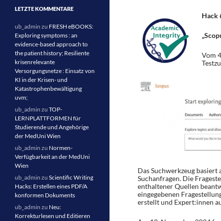
LETZTE KOMMENTARE
Hack 
ub_admin
zu
FRESH eBOOKS:
„Scopu
Exploring symptoms : an
evidence-based approach to
the patient history; Resiliente
Vom 4
krisenrelevante
Testzu
Versorgungsnetze : Einsatz von
KI in der Krisen- und
Katastrophenbewältigung
uvm;
ub_admin
zu
TOP-
LERNPLATTFORMEN für
Studierende und Angehörige
der MedUni Wien
ub_admin
zu
Normen-
Verfügbarkeit an der MedUni
Wien
Das Suchwerkzeug basiert a
ub_admin
zu
Scientific Writing
Suchanfragen. Die Fragest
enthaltener Quellen beantw
Hacks: Erstellen eines PDF/A
eingegebenen Fragestellung
konformen Dokuments
erstellt und Expert:innen 
ub_admin
zu
Neu:
Korrekturlesen und Editieren