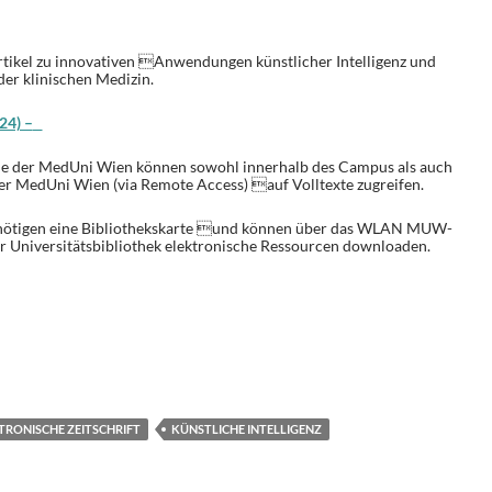
rtikel zu innovativen Anwendungen künstlicher Intelligenz und
er klinischen Medizin.
24) –
e der MedUni Wien können sowohl innerhalb des Campus als auch
 MedUni Wien (via Remote Access) auf Volltexte zugreifen.
enötigen eine Bibliothekskarte und können über das WLAN MUW-
r Universitätsbibliothek elektronische Ressourcen downloaden.
T
i
e
TRONISCHE ZEITSCHRIFT
KÜNSTLICHE INTELLIGENZ
n