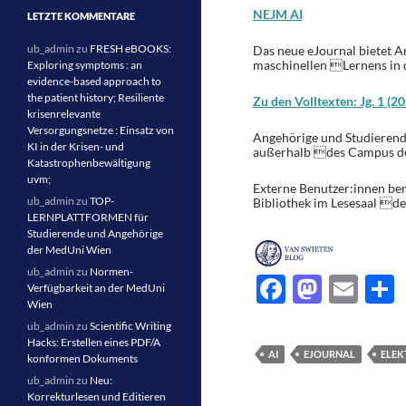
NEJM AI
LETZTE KOMMENTARE
ub_admin
zu
FRESH eBOOKS:
Das neue eJournal bietet A
maschinellen Lernens in d
Exploring symptoms : an
evidence-based approach to
the patient history; Resiliente
Zu den Volltexten: Jg. 1 (20
krisenrelevante
Versorgungsnetze : Einsatz von
Angehörige und Studierend
KI in der Krisen- und
außerhalb des Campus der
Katastrophenbewältigung
uvm;
Externe Benutzer:innen b
ub_admin
zu
TOP-
Bibliothek im Lesesaal de
LERNPLATTFORMEN für
Studierende und Angehörige
der MedUni Wien
ub_admin
zu
Normen-
F
M
E
Verfügbarkeit an der MedUni
Wien
ac
as
m
e
ub_admin
zu
Scientific Writing
e
to
ail
l
Hacks: Erstellen eines PDF/A
AI
EJOURNAL
ELEK
konformen Dokuments
b
d
ub_admin
zu
Neu:
o
o
Korrekturlesen und Editieren