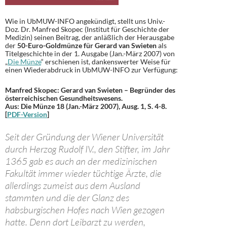
Wie in UbMUW-INFO angekündigt, stellt uns Univ.-
Doz. Dr. Manfred Skopec (Institut für Geschichte der
Medizin) seinen Beitrag, der anläßlich der Herausgabe
der
50-Euro-Goldmünze für Gerard van Swieten
als
Titelgeschichte in der 1. Ausgabe (Jan.-März 2007) von
„
Die Münze
“ erschienen ist, dankenswerter Weise für
einen Wiederabdruck in UbMUW-INFO zur Verfügung:
Manfred Skopec: Gerard van Swieten – Begründer des
österreichischen Gesundheitswesens.
Aus: Die Münze 18 (Jan.-März 2007), Ausg. 1, S. 4-8.
[
PDF-Version
]
Seit der Gründung der Wiener Universität
durch Herzog Rudolf IV., den Stifter, im Jahr
1365 gab es auch an der medizinischen
Fakultät immer wieder tüchtige Ärzte, die
allerdings zumeist aus dem Ausland
stammten und die der Glanz des
habsburgischen Hofes nach Wien gezogen
hatte. Denn dort Leibarzt zu werden,