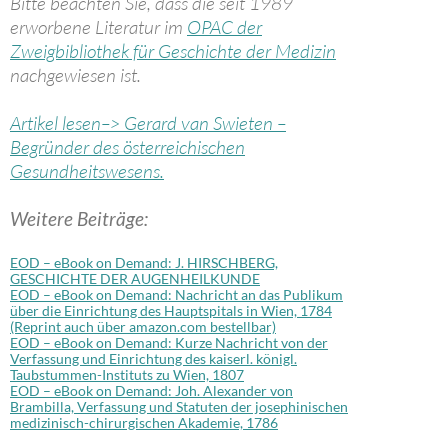
Bitte beachten Sie, dass die seit 1989
erworbene Literatur im
OPAC der
Zweigbibliothek für Geschichte der Medizin
nachgewiesen ist.
Artikel lesen–> Gerard van Swieten –
Begründer des österreichischen
Gesundheitswesens.
Weitere Beiträge:
EOD – eBook on Demand: J. HIRSCHBERG,
GESCHICHTE DER AUGENHEILKUNDE
EOD – eBook on Demand: Nachricht an das Publikum
über die Einrichtung des Hauptspitals in Wien, 1784
(Reprint auch über amazon.com bestellbar)
EOD – eBook on Demand: Kurze Nachricht von der
Verfassung und Einrichtung des kaiserl. königl.
Taubstummen-Instituts zu Wien, 1807
EOD – eBook on Demand: Joh. Alexander von
Brambilla, Verfassung und Statuten der josephinischen
medizinisch-chirurgischen Akademie, 1786