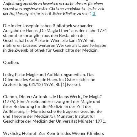
Aufklärungsmedizin zu beweisen versucht, dass es für einen
verantwortungsbewussten Christen vereinbar ist, in der Zeit
der Aufklärung ein fortschrittlicher Kliniker zu sein‘“.
[3]
Die in der Josephinischen Bibliothek vorhanden
Ausgabe de Haens „De Magia Liber“ aus dem Jahr 1774
stammt ursprünglich aus den Beständen der
Gesellschaft der Ärzte in Wien. Sie kam 1976 mit
mehreren tausend weiteren Werken als Dauerleihgabe
in die Zweigbibliothek für Geschichte der Medizin.
Quellen:
Lesky, Erna: Magie und Aufklärungsmedizin. Das
Dilemma des Anton de Haen. In: Österreichische
Ärztezeitung. (31/12) 1976. Bl. [1] (verso).
Cichon, Dieter: Antonius de Haens Werk „De Magia“
(1775). Eine Auseinandersetzung mit der Magie und
ihrer Bedeutung für die Medizin in der Zeit der
Aufklärung. (= Münstersche Beiträge zur Geschichte
und Theorie der Medizin/5). Münster: Institut für
Geschichte der Medizin der Universität Münster 1971.
Wyklicky, Helmut: Zur Kenntnis des Wiener Klinikers