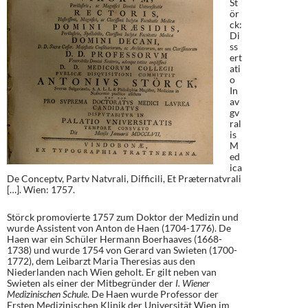
St
ör
ck:
Di
ss
ert
ati
o
In
av
gv
ral
is
M
ed
ica
De Conceptv, Partv Natvrali, Difficili, Et Præternatvrali
[…]. Wien: 1757.
Störck promovierte 1757 zum Doktor der Medizin und
wurde Assistent von Anton de Haen (1704-1776). De
Haen war ein Schüler Hermann Boerhaaves (1668-
1738) und wurde 1754 von Gerard van Swieten (1700-
1772), dem Leibarzt Maria Theresias aus den
Niederlanden nach Wien geholt. Er gilt neben van
Swieten als einer der Mitbegründer der
I. Wiener
Medizinischen Schule
. De Haen wurde Professor der
Ersten Medizinischen Klinik der Universität Wien im