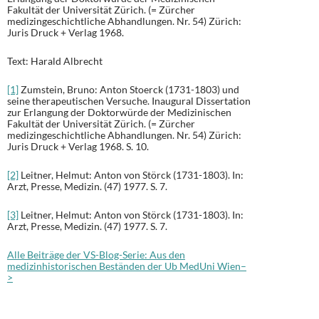
Fakultät der Universität Zürich. (= Zürcher
medizingeschichtliche Abhandlungen. Nr. 54) Zürich:
Juris Druck + Verlag 1968.
Text: Harald Albrecht
[1]
Zumstein, Bruno: Anton Stoerck (1731-1803) und
seine therapeutischen Versuche. Inaugural Dissertation
zur Erlangung der Doktorwürde der Medizinischen
Fakultät der Universität Zürich. (= Zürcher
medizingeschichtliche Abhandlungen. Nr. 54) Zürich:
Juris Druck + Verlag 1968. S. 10.
[2]
Leitner, Helmut: Anton von Störck (1731-1803). In:
Arzt, Presse, Medizin. (47) 1977. S. 7.
[3]
Leitner, Helmut: Anton von Störck (1731-1803). In:
Arzt, Presse, Medizin. (47) 1977. S. 7.
Alle Beiträge der VS-Blog-Serie: Aus den
medizinhistorischen Beständen der Ub MedUni Wien–
>