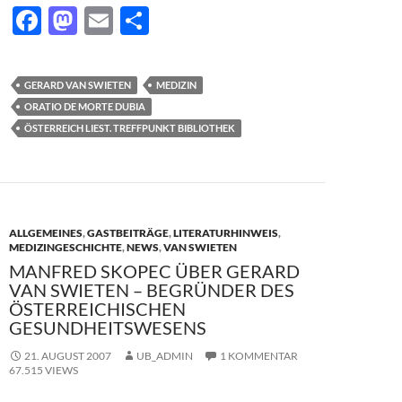
F
M
E
T
ac
as
m
ei
e
to
ail
le
GERARD VAN SWIETEN
MEDIZIN
b
d
n
ORATIO DE MORTE DUBIA
o
o
ÖSTERREICH LIEST. TREFFPUNKT BIBLIOTHEK
o
n
k
ALLGEMEINES
,
GASTBEITRÄGE
,
LITERATURHINWEIS
,
MEDIZINGESCHICHTE
,
NEWS
,
VAN SWIETEN
MANFRED SKOPEC ÜBER GERARD
VAN SWIETEN – BEGRÜNDER DES
ÖSTERREICHISCHEN
GESUNDHEITSWESENS
21. AUGUST 2007
UB_ADMIN
1 KOMMENTAR
67.515 VIEWS