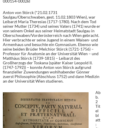
000154-0002kl
Anton von Störck (*21.02.1731
Saulgau/Oberschwaben, gest. 11.02.1803 Wien), war
Leibarzt Maria Theresias (1717-1780). Nach dem Tod
seiner Mutter (1734) und seines Vaters (1741) wurde er
von seinem Onkel aus seiner Heimatstadt Saulgau in
Oberschwaben/Vorderösterreich nach Wien gebracht.
Hier verbrachte er seine Jugend in einem Waisen- und
Armenhaus und besuchte ein Gymnasium. Ebenso wie
seine beiden Brüder Melchior Störck (1721-1756) –
Professor für Anatomie an der Universität Wien – und
Matthäus Störck (1739-1815) – Leibarzt des
Großherzogs der Toskana (später Kaiser Leopold II.
(1747-1792)) – konnte Anton von Störck aufgrund
finanzieller Zuwendungen wohlhabender Gönner
zuerst Philosophie (Abschluss 1752) und dann Medizin
an der Universität Wien studieren.
Ab
b.
2
Tit
el
bl
att
: