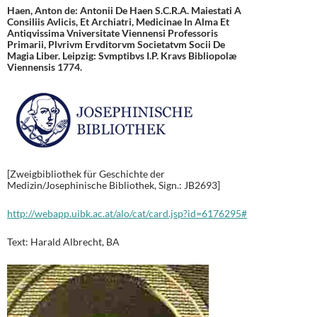
Haen, Anton de: Antonii De Haen S.C.R.A. Maiestati A
Consiliis Avlicis, Et Archiatri, Medicinae In Alma Et
Antiqvissima Vniversitate Viennensi Professoris
Primarii, Plvrivm Ervditorvm Societatvm Socii De
Magia Liber. Leipzig: Svmptibvs I.P. Kravs Bibliopolæ
Viennensis 1774.
[Zweigbibliothek für Geschichte der
Medizin/Josephinische Bibliothek, Sign.: JB2693]
http://webapp.uibk.ac.at/alo/cat/card.jsp?id=6176295#
Text: Harald Albrecht, BA