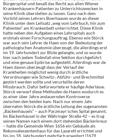
Bürgerspital und besaß das Recht aus allen Wiener
Krankenhäusern Patienten zu Unterrichtszwecken in
seine Klinik überstellen zu lassen. Ganz nach dem
Vorbild seines Lehrers Boerhaaves wurde an dieser
Klinik unter dem Leitsatz „weg vom Lehrbuch, hin zum
Patienten“ am Krankenbett unterrichtet. Diese Klinik
hatte neben den Aufgaben eines Lehrspitals auch
erstmals einen Forschungsauftrag. Ebenso wie Störck
war auch sein Lehrer de Haen von der Bedeutung der
pathologischen Anatomie überzeugt, die allerdings erst
im 19. Jahrhundert zur Blüte gelangte, und so wurde
hier nach jedem Todesfall eine Sektion durchgeführt
und eine genaue Epikrise aufgestellt. Allerdings war de
Haen davon überzeugt dass der Verlauf der
Krankheiten möglichst wenig durch ärztliche
Verordnungen wie Schwitz-, Abführ- und Brechmittel
gestört werden sollte und verurteilte deren
Missbrauch. Dafür befürwortete er häufige Aderlässe.
Störck verwarf diese Methoden de Haens wodurch es
zu einer über Jahre andauernden Kontroverse
zwischen den beiden kam. Nach nur einem Jahr
übernahm Störck die ärztliche Leitung des sogenannten
„Bäckenhäusels“ – auch Parzmayr’sches Spital genannt.
Im Bäckenhäusel in der Währinger Straße 42 – es trug
seinen Namen nach einem dort stehenden Bäckerkreuz
– hatte die Gemeinde Wien 1656 ein Gebäude als
Rekonvaleszentenhaus für das Lazarett errichtet und
bis ins 18. Jahrhundert mehrfach erweitert (1679,