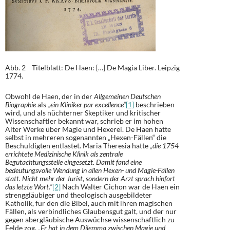
Abb. 2 Titelblatt: De Haen: […] De Magia Liber. Leipzig
1774.
Obwohl de Haen, der in der
Allgemeinen Deutschen
Biographie
als
„ein Kliniker par excellence“
[1]
beschrieben
wird, und als nüchterner Skeptiker und kritischer
Wissenschaftler bekannt war, schrieb er im hohen
Alter Werke über Magie und Hexerei. De Haen hatte
selbst in mehreren sogenannten „Hexen-Fällen“ die
Beschuldigten entlastet. Maria Theresia hatte
„die 1754
errichtete Medizinische Klinik als zentrale
Begutachtungsstelle eingesetzt. Damit fand eine
bedeutungsvolle Wendung in allen Hexen- und Magie-Fällen
statt. Nicht mehr der Jurist, sondern der Arzt sprach hinfort
das letzte Wort.“
[2]
Nach Walter Cichon war de Haen ein
strenggläubiger und theologisch ausgebildeter
Katholik, für den die Bibel, auch mit ihren magischen
Fällen, als verbindliches Glaubensgut galt, und der nur
gegen abergläubische Auswüchse wissenschaftlich zu
Felde zog.
„Er hat in dem Dilemma zwischen Magie und