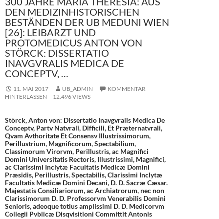
300 JAHRE MARIA THERESIA: AUS
DEN MEDIZINHISTORISCHEN
BESTÄNDEN DER UB MEDUNI WIEN
[26]: LEIBARZT UND
PROTOMEDICUS ANTON VON
STÖRCK: DISSERTATIO
INAVGVRALIS MEDICA DE
CONCEPTV, …
11. MAI 2017
UB_ADMIN
KOMMENTAR
HINTERLASSEN
12.496 VIEWS
Störck, Anton von: Dissertatio Inavgvralis Medica De
Conceptv, Partv Natvrali, Difficili, Et Præternatvrali,
Qvam Avthoritate Et Consensv Illustrissimorum,
Perillustrium, Magnificorum, Spectabilium,
Classimorum Virorvm, Perillustris, ac Magnifici
Domini Universitatis Rectoris, Illustrissimi, Magnifici,
ac Clarissimi Inclytæ Facultatis Medicæ Domini
Præsidis, Perillustris, Spectabilis, Clarissimi Inclytæ
Facultatis Medicæ Domini Decani, D. D. Sacræ Cæsar.
Majestatis Consiliariorum, ac Archiatrorum, nec non
Clarissimorum D. D. Professorvm Venerabilis Domini
Senioris, adeoque totius amplissimi D. D. Medicorvm
Collegii Pvblicæ Disqvisitioni Committit Antonis