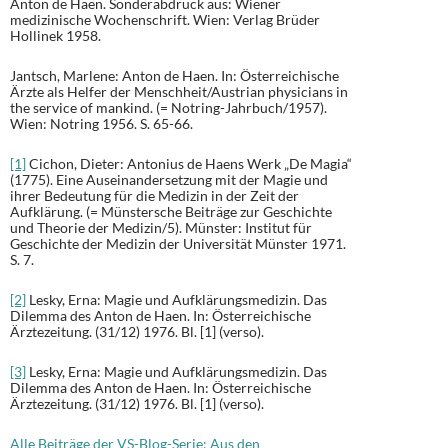
Anton de Haen. Sonderabdruck aus: Wiener
medizinische Wochenschrift. Wien: Verlag Brüder
Hollinek 1958.
Jantsch, Marlene: Anton de Haen. In: Österreichische
Ärzte als Helfer der Menschheit/Austrian physicians in
the service of mankind. (= Notring-Jahrbuch/1957).
Wien: Notring 1956. S. 65-66.
[1]
Cichon, Dieter: Antonius de Haens Werk „De Magia“
(1775). Eine Auseinandersetzung mit der Magie und
ihrer Bedeutung für die Medizin in der Zeit der
Aufklärung. (= Münstersche Beiträge zur Geschichte
und Theorie der Medizin/5). Münster: Institut für
Geschichte der Medizin der Universität Münster 1971.
S. 7.
[2]
Lesky, Erna: Magie und Aufklärungsmedizin. Das
Dilemma des Anton de Haen. In: Österreichische
Ärztezeitung. (31/12) 1976. Bl. [1] (verso).
[3]
Lesky, Erna: Magie und Aufklärungsmedizin. Das
Dilemma des Anton de Haen. In: Österreichische
Ärztezeitung. (31/12) 1976. Bl. [1] (verso).
Alle Beiträge der VS-Blog-Serie: Aus den