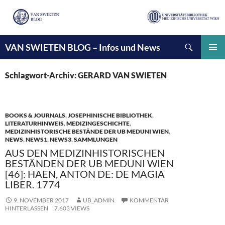
Suchen
VAN SWIETEN BLOG – Infos und News
ZUM
INHALT
PRIMÄ
SPRINGEN
MENÜ
Schlagwort-Archiv: GERARD VAN SWIETEN
BOOKS & JOURNALS
,
JOSEPHINISCHE BIBLIOTHEK
,
LITERATURHINWEIS
,
MEDIZINGESCHICHTE
,
MEDIZINHISTORISCHE BESTÄNDE DER UB MEDUNI WIEN
,
NEWS
,
NEWS1
,
NEWS3
,
SAMMLUNGEN
AUS DEN MEDIZINHISTORISCHEN
BESTÄNDEN DER UB MEDUNI WIEN
[46]: HAEN, ANTON DE: DE MAGIA
LIBER. 1774
9. NOVEMBER 2017
UB_ADMIN
KOMMENTAR
HINTERLASSEN
7.603 VIEWS