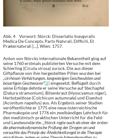
Abb. 4 Vorwort: Störck: Dissertatio Inavgvralis
Medica De Conceptv, Partv Natvrali, Difficili, Et
Præternatvrali […]. Wien: 1757.
Anton von Störcks internationale Bekanntheit ging auf
seine 1760 erstmals publizierten Versuche mit dem
Schierling (Cicuta virosa) zurück. Die aus dieser
Giftpflanze von ihm hergestellten Pillen wurden bei
„cirrhösen Verhärtungen, langwierigen Geschwulsten und
bösartigen Geschwüren“
[2]
eingesetzt. Beflügelt durch
seine Erfolge dehnte er seine Versuche auf Stechapfel
(Datura stramonium), Bilsenkraut (Hyoscyamus niger),
Herbstzeitlose (Colchicum autumnale) und Eisenhut
(Aconitum napellus) aus. Als Ergebnis seiner Studien
veröffentlichte er 1775 eine neue österreichische
Pharmakopöe und 1776 ein zweibändiges Lehrbuch für
den medizinisch-praktischen Unterricht für die Feld-
und Landwundärzte.
„Störck regte auch als einer der ersten
die pharmakodynamische Prüfung der Drogen an und
versuchte das Prinzip der Ähnlichkeitsregel in die Therapie
einzuführen, indem er seine Theorie folgendermaßen zu