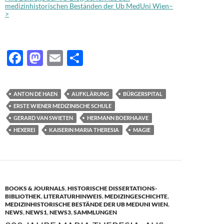
medizinhistorischen Beständen der Ub MedUni Wien–
>
Van Swieten Blog: MMag. Margrit Hartl
F
M
E
T
ac
as
m
ei
e
to
ail
le
ANTON DE HAEN
AUFKLÄRUNG
BÜRGERSPITAL
b
d
n
ERSTE WIENER MEDIZINISCHE SCHULE
o
o
GERARD VAN SWIETEN
HERMANN BOERHAAVE
HEXEREI
KAISERIN MARIA THERESIA
MAGIE
o
n
k
BOOKS & JOURNALS
,
HISTORISCHE DISSERTATIONS-
BIBLIOTHEK
,
LITERATURHINWEIS
,
MEDIZINGESCHICHTE
,
MEDIZINHISTORISCHE BESTÄNDE DER UB MEDUNI WIEN
,
NEWS
,
NEWS1
,
NEWS3
,
SAMMLUNGEN