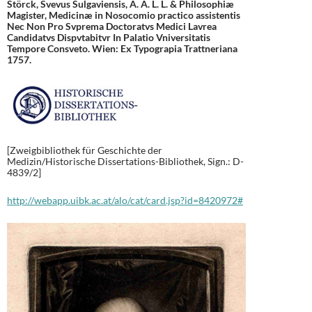
Störck, Svevus Sulgaviensis, A. A. L. L. & Philosophiæ
Magister, Medicinæ in Nosocomio practico assistentis
Nec Non Pro Svprema Doctoratvs Medici Lavrea
Candidatvs Dispvtabitvr In Palatio Vniversitatis
Tempore Consveto. Wien: Ex Typograpia Trattneriana
1757.
[Zweigbibliothek für Geschichte der
Medizin/Historische Dissertations-Bibliothek, Sign.: D-
4839/2]
http://webapp.uibk.ac.at/alo/cat/card.jsp?id=8420972#