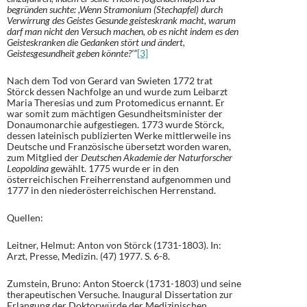
begründen suchte: ,Wenn Stramonium (Stechapfel) durch
Verwirrung des Geistes Gesunde geisteskrank macht, warum
darf man nicht den Versuch machen, ob es nicht indem es den
Geisteskranken die Gedanken stört und ändert,
Geistesgesundheit geben könnte?‘“
[3]
Nach dem Tod von Gerard van Swieten 1772 trat
Störck dessen Nachfolge an und wurde zum Leibarzt
Maria Theresias und zum Protomedicus ernannt. Er
war somit zum mächtigen Gesundheitsminister der
Donaumonarchie aufgestiegen. 1773 wurde Störck,
dessen lateinisch publizierten Werke mittlerweile ins
Deutsche und Französische übersetzt worden waren,
zum Mitglied der
Deutschen Akademie der Naturforscher
Leopoldina
gewählt. 1775 wurde er in den
österreichischen Freiherrenstand aufgenommen und
1777 in den niederösterreichischen Herrenstand.
Quellen:
Leitner, Helmut: Anton von Störck (1731-1803). In:
Arzt, Presse, Medizin. (47) 1977. S. 6-8.
Zumstein, Bruno: Anton Stoerck (1731-1803) und seine
therapeutischen Versuche. Inaugural Dissertation zur
Erlangung der Doktorwürde der Medizinischen