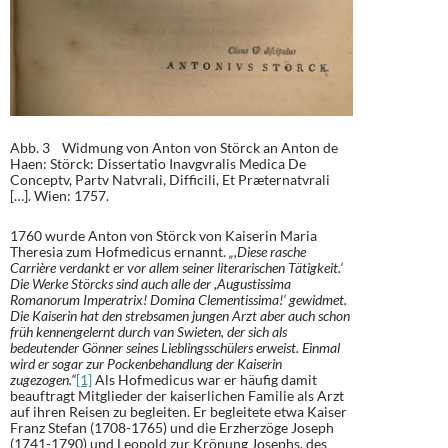
Abb. 3 Widmung von Anton von Störck an Anton de
Haen: Störck: Dissertatio Inavgvralis Medica De
Conceptv, Partv Natvrali, Difficili, Et Præternatvrali
[…]. Wien: 1757.
1760 wurde Anton von Störck von Kaiserin Maria
Theresia zum Hofmedicus ernannt.
„,Diese rasche
Carrière verdankt er vor allem seiner literarischen Tätigkeit.‘
Die Werke Störcks sind auch alle der ,Augustissima
Romanorum Imperatrix! Domina Clementissima!‘ gewidmet.
Die Kaiserin hat den strebsamen jungen Arzt aber auch schon
früh kennengelernt durch van Swieten, der sich als
bedeutender Gönner seines Lieblingsschülers erweist. Einmal
wird er sogar zur Pockenbehandlung der Kaiserin
zugezogen.“
[1]
Als Hofmedicus war er häufig damit
beauftragt Mitglieder der kaiserlichen Familie als Arzt
auf ihren Reisen zu begleiten. Er begleitete etwa Kaiser
Franz Stefan (1708-1765) und die Erzherzöge Joseph
(1741-1790) und Leopold zur Krönung Josephs, des