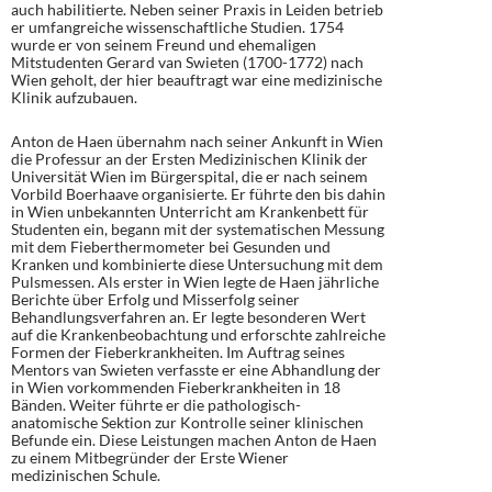
auch habilitierte. Neben seiner Praxis in Leiden betrieb
er umfangreiche wissenschaftliche Studien. 1754
wurde er von seinem Freund und ehemaligen
Mitstudenten Gerard van Swieten (1700-1772) nach
Wien geholt, der hier beauftragt war eine medizinische
Klinik aufzubauen.
Anton de Haen übernahm nach seiner Ankunft in Wien
die Professur an der Ersten Medizinischen Klinik der
Universität Wien im Bürgerspital, die er nach seinem
Vorbild Boerhaave organisierte. Er führte den bis dahin
in Wien unbekannten Unterricht am Krankenbett für
Studenten ein, begann mit der systematischen Messung
mit dem Fieberthermometer bei Gesunden und
Kranken und kombinierte diese Untersuchung mit dem
Pulsmessen. Als erster in Wien legte de Haen jährliche
Berichte über Erfolg und Misserfolg seiner
Behandlungsverfahren an. Er legte besonderen Wert
auf die Krankenbeobachtung und erforschte zahlreiche
Formen der Fieberkrankheiten. Im Auftrag seines
Mentors van Swieten verfasste er eine Abhandlung der
in Wien vorkommenden Fieberkrankheiten in 18
Bänden. Weiter führte er die pathologisch-
anatomische Sektion zur Kontrolle seiner klinischen
Befunde ein. Diese Leistungen machen Anton de Haen
zu einem Mitbegründer der Erste Wiener
medizinischen Schule.