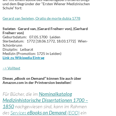
und dem Begründer der “Ersten Wiener Medizinischen
Schule” fort:
Gerard van Swieten, Oratio de morte dubia 1778
Swieten Gerard van, (Gerard Freiherr von), (Gerhard
Freiherr von)
Geburtsdatum: 07.05.1700 Leiden
Sterbedatum: 1772 [18.06.1772, 18.03.1772] Wien-
Schönbrunn
Disziplin: Leibarzt
Medizin (Promotion: 1725 in Leiden)
Link zu Wikipedia Eintrag
–> Volltext
Dieses „eBook on Demand“ können Sie auch über
Amazon.com in der Printversion bestellen!
Für Bücher, die im
Nominalkatalog
Medizinhistorische Dissertationen 1700 –
1850
nachgewiesen sind, kann im Rahmen
des
Services
eBooks on Demand
(EOD)
ein