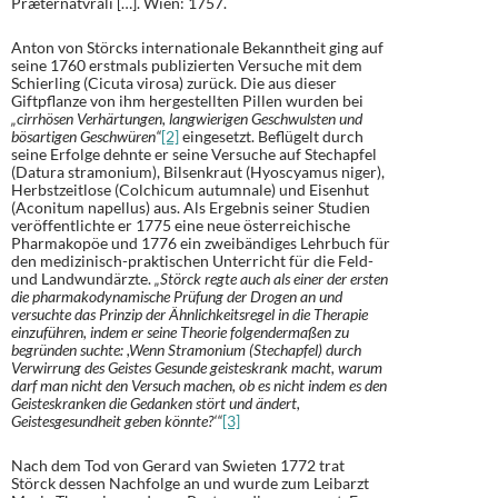
Præternatvrali […]. Wien: 1757.
Anton von Störcks internationale Bekanntheit ging auf
seine 1760 erstmals publizierten Versuche mit dem
Schierling (Cicuta virosa) zurück. Die aus dieser
Giftpflanze von ihm hergestellten Pillen wurden bei
„cirrhösen Verhärtungen, langwierigen Geschwulsten und
bösartigen Geschwüren“
[2]
eingesetzt. Beflügelt durch
seine Erfolge dehnte er seine Versuche auf Stechapfel
(Datura stramonium), Bilsenkraut (Hyoscyamus niger),
Herbstzeitlose (Colchicum autumnale) und Eisenhut
(Aconitum napellus) aus. Als Ergebnis seiner Studien
veröffentlichte er 1775 eine neue österreichische
Pharmakopöe und 1776 ein zweibändiges Lehrbuch für
den medizinisch-praktischen Unterricht für die Feld-
und Landwundärzte.
„Störck regte auch als einer der ersten
die pharmakodynamische Prüfung der Drogen an und
versuchte das Prinzip der Ähnlichkeitsregel in die Therapie
einzuführen, indem er seine Theorie folgendermaßen zu
begründen suchte: ,Wenn Stramonium (Stechapfel) durch
Verwirrung des Geistes Gesunde geisteskrank macht, warum
darf man nicht den Versuch machen, ob es nicht indem es den
Geisteskranken die Gedanken stört und ändert,
Geistesgesundheit geben könnte?‘“
[3]
Nach dem Tod von Gerard van Swieten 1772 trat
Störck dessen Nachfolge an und wurde zum Leibarzt