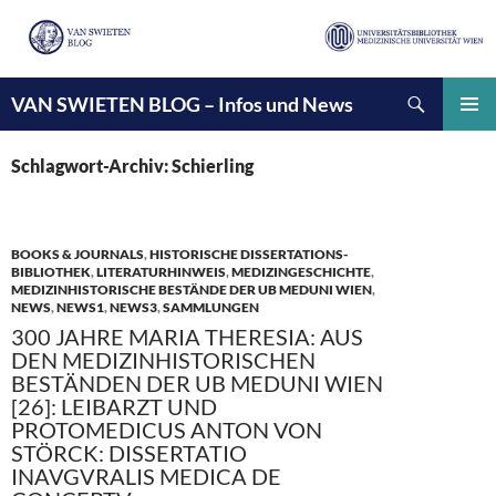
Suchen
VAN SWIETEN BLOG – Infos und News
ZUM
INHALT
PRIMÄ
SPRINGEN
MENÜ
Schlagwort-Archiv: Schierling
BOOKS & JOURNALS
,
HISTORISCHE DISSERTATIONS-
BIBLIOTHEK
,
LITERATURHINWEIS
,
MEDIZINGESCHICHTE
,
MEDIZINHISTORISCHE BESTÄNDE DER UB MEDUNI WIEN
,
NEWS
,
NEWS1
,
NEWS3
,
SAMMLUNGEN
300 JAHRE MARIA THERESIA: AUS
DEN MEDIZINHISTORISCHEN
BESTÄNDEN DER UB MEDUNI WIEN
[26]: LEIBARZT UND
PROTOMEDICUS ANTON VON
STÖRCK: DISSERTATIO
INAVGVRALIS MEDICA DE