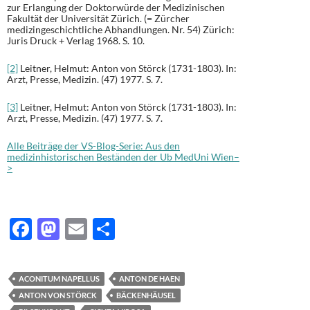
zur Erlangung der Doktorwürde der Medizinischen
Fakultät der Universität Zürich. (= Zürcher
medizingeschichtliche Abhandlungen. Nr. 54) Zürich:
Juris Druck + Verlag 1968. S. 10.
[2]
Leitner, Helmut: Anton von Störck (1731-1803). In:
Arzt, Presse, Medizin. (47) 1977. S. 7.
[3]
Leitner, Helmut: Anton von Störck (1731-1803). In:
Arzt, Presse, Medizin. (47) 1977. S. 7.
Alle Beiträge der VS-Blog-Serie: Aus den
medizinhistorischen Beständen der Ub MedUni Wien–
>
F
M
E
T
ac
as
m
ei
e
to
ail
le
ACONITUM NAPELLUS
ANTON DE HAEN
b
d
n
ANTON VON STÖRCK
BÄCKENHÄUSEL