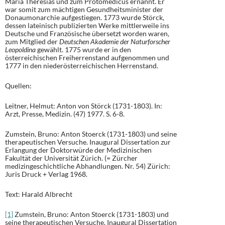
Maria Theresias und zum Protomedicus ernannt. Er
war somit zum mächtigen Gesundheitsminister der
Donaumonarchie aufgestiegen. 1773 wurde Störck,
dessen lateinisch publizierten Werke mittlerweile ins
Deutsche und Französische übersetzt worden waren,
zum Mitglied der
Deutschen Akademie der Naturforscher
Leopoldina
gewählt. 1775 wurde er in den
österreichischen Freiherrenstand aufgenommen und
1777 in den niederösterreichischen Herrenstand.
Quellen:
Leitner, Helmut: Anton von Störck (1731-1803). In:
Arzt, Presse, Medizin. (47) 1977. S. 6-8.
Zumstein, Bruno: Anton Stoerck (1731-1803) und seine
therapeutischen Versuche. Inaugural Dissertation zur
Erlangung der Doktorwürde der Medizinischen
Fakultät der Universität Zürich. (= Zürcher
medizingeschichtliche Abhandlungen. Nr. 54) Zürich:
Juris Druck + Verlag 1968.
Text: Harald Albrecht
[1]
Zumstein, Bruno: Anton Stoerck (1731-1803) und
seine therapeutischen Versuche. Inaugural Dissertation