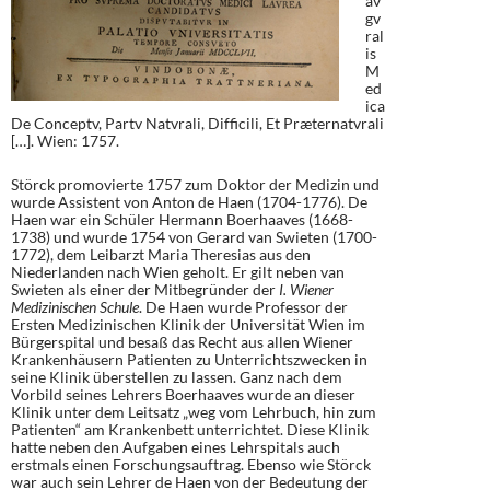
av
gv
ral
is
M
ed
ica
De Conceptv, Partv Natvrali, Difficili, Et Præternatvrali
[…]. Wien: 1757.
Störck promovierte 1757 zum Doktor der Medizin und
wurde Assistent von Anton de Haen (1704-1776). De
Haen war ein Schüler Hermann Boerhaaves (1668-
1738) und wurde 1754 von Gerard van Swieten (1700-
1772), dem Leibarzt Maria Theresias aus den
Niederlanden nach Wien geholt. Er gilt neben van
Swieten als einer der Mitbegründer der
I. Wiener
Medizinischen Schule
. De Haen wurde Professor der
Ersten Medizinischen Klinik der Universität Wien im
Bürgerspital und besaß das Recht aus allen Wiener
Krankenhäusern Patienten zu Unterrichtszwecken in
seine Klinik überstellen zu lassen. Ganz nach dem
Vorbild seines Lehrers Boerhaaves wurde an dieser
Klinik unter dem Leitsatz „weg vom Lehrbuch, hin zum
Patienten“ am Krankenbett unterrichtet. Diese Klinik
hatte neben den Aufgaben eines Lehrspitals auch
erstmals einen Forschungsauftrag. Ebenso wie Störck
war auch sein Lehrer de Haen von der Bedeutung der