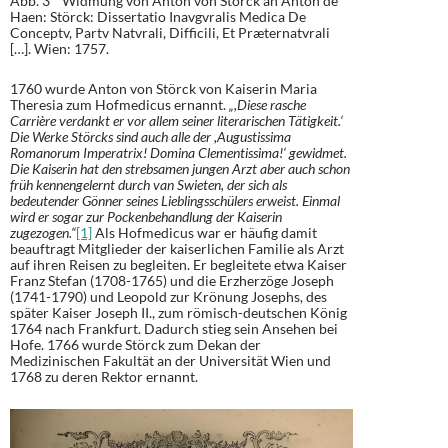
Abb. 3 Widmung von Anton von Störck an Anton de
Haen: Störck: Dissertatio Inavgvralis Medica De
Conceptv, Partv Natvrali, Difficili, Et Præternatvrali
[…]. Wien: 1757.
1760 wurde Anton von Störck von Kaiserin Maria
Theresia zum Hofmedicus ernannt.
„,Diese rasche
Carrière verdankt er vor allem seiner literarischen Tätigkeit.‘
Die Werke Störcks sind auch alle der ,Augustissima
Romanorum Imperatrix! Domina Clementissima!‘ gewidmet.
Die Kaiserin hat den strebsamen jungen Arzt aber auch schon
früh kennengelernt durch van Swieten, der sich als
bedeutender Gönner seines Lieblingsschülers erweist. Einmal
wird er sogar zur Pockenbehandlung der Kaiserin
zugezogen.“
[1]
Als Hofmedicus war er häufig damit
beauftragt Mitglieder der kaiserlichen Familie als Arzt
auf ihren Reisen zu begleiten. Er begleitete etwa Kaiser
Franz Stefan (1708-1765) und die Erzherzöge Joseph
(1741-1790) und Leopold zur Krönung Josephs, des
später Kaiser Joseph II., zum römisch-deutschen König
1764 nach Frankfurt. Dadurch stieg sein Ansehen bei
Hofe. 1766 wurde Störck zum Dekan der
Medizinischen Fakultät an der Universität Wien und
1768 zu deren Rektor ernannt.