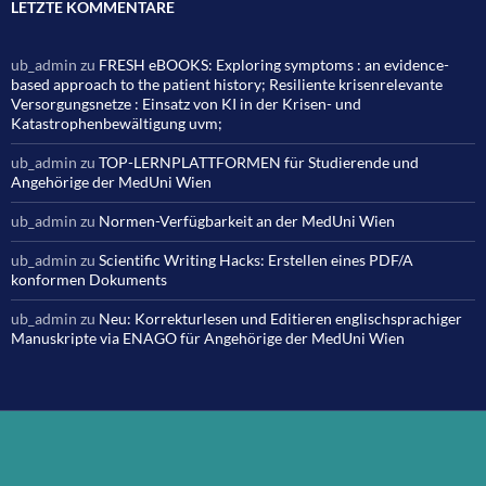
LETZTE KOMMENTARE
ub_admin
zu
FRESH eBOOKS: Exploring symptoms : an evidence-
based approach to the patient history; Resiliente krisenrelevante
Versorgungsnetze : Einsatz von KI in der Krisen- und
Katastrophenbewältigung uvm;
ub_admin
zu
TOP-LERNPLATTFORMEN für Studierende und
Angehörige der MedUni Wien
ub_admin
zu
Normen-Verfügbarkeit an der MedUni Wien
ub_admin
zu
Scientific Writing Hacks: Erstellen eines PDF/A
konformen Dokuments
ub_admin
zu
Neu: Korrekturlesen und Editieren englischsprachiger
Manuskripte via ENAGO für Angehörige der MedUni Wien