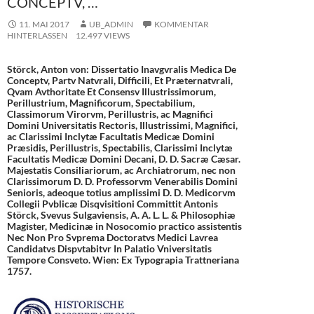
CONCEPTV, …
11. MAI 2017
UB_ADMIN
KOMMENTAR
HINTERLASSEN
12.497 VIEWS
Störck, Anton von: Dissertatio Inavgvralis Medica De
Conceptv, Partv Natvrali, Difficili, Et Præternatvrali,
Qvam Avthoritate Et Consensv Illustrissimorum,
Perillustrium, Magnificorum, Spectabilium,
Classimorum Virorvm, Perillustris, ac Magnifici
Domini Universitatis Rectoris, Illustrissimi, Magnifici,
ac Clarissimi Inclytæ Facultatis Medicæ Domini
Præsidis, Perillustris, Spectabilis, Clarissimi Inclytæ
Facultatis Medicæ Domini Decani, D. D. Sacræ Cæsar.
Majestatis Consiliariorum, ac Archiatrorum, nec non
Clarissimorum D. D. Professorvm Venerabilis Domini
Senioris, adeoque totius amplissimi D. D. Medicorvm
Collegii Pvblicæ Disqvisitioni Committit Antonis
Störck, Svevus Sulgaviensis, A. A. L. L. & Philosophiæ
Magister, Medicinæ in Nosocomio practico assistentis
Nec Non Pro Svprema Doctoratvs Medici Lavrea
Candidatvs Dispvtabitvr In Palatio Vniversitatis
Tempore Consveto. Wien: Ex Typograpia Trattneriana
1757.