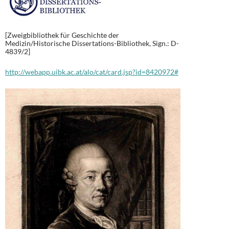
[Zweigbibliothek für Geschichte der
Medizin/Historische Dissertations-Bibliothek, Sign.: D-
4839/2]
http://webapp.uibk.ac.at/alo/cat/card.jsp?id=8420972#