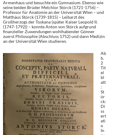
Armenhaus und besuchte ein Gymnasium. Ebenso wie
seine beiden Brüder Melchior Störck (1721-1756) –
Professor für Anatomie an der Universität Wien – und
Matthäus Störck (1739-1815) – Leibarzt des
Großherzogs der Toskana (später Kaiser Leopold II.
(1747-1792)) – konnte Anton von Störck aufgrund
finanzieller Zuwendungen wohlhabender Gönner
zuerst Philosophie (Abschluss 1752) und dann Medizin
an der Universität Wien studieren.
Ab
b.
2
Tit
el
bl
att
:
St
ör
ck:
Di
ss
ert
ati
o
In