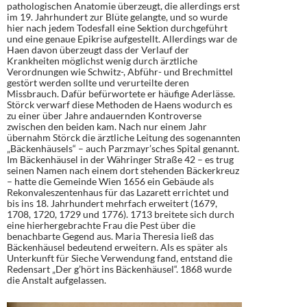
pathologischen Anatomie überzeugt, die allerdings erst
im 19. Jahrhundert zur Blüte gelangte, und so wurde
hier nach jedem Todesfall eine Sektion durchgeführt
und eine genaue Epikrise aufgestellt. Allerdings war de
Haen davon überzeugt dass der Verlauf der
Krankheiten möglichst wenig durch ärztliche
Verordnungen wie Schwitz-, Abführ- und Brechmittel
gestört werden sollte und verurteilte deren
Missbrauch. Dafür befürwortete er häufige Aderlässe.
Störck verwarf diese Methoden de Haens wodurch es
zu einer über Jahre andauernden Kontroverse
zwischen den beiden kam. Nach nur einem Jahr
übernahm Störck die ärztliche Leitung des sogenannten
„Bäckenhäusels“ – auch Parzmayr’sches Spital genannt.
Im Bäckenhäusel in der Währinger Straße 42 – es trug
seinen Namen nach einem dort stehenden Bäckerkreuz
– hatte die Gemeinde Wien 1656 ein Gebäude als
Rekonvaleszentenhaus für das Lazarett errichtet und
bis ins 18. Jahrhundert mehrfach erweitert (1679,
1708, 1720, 1729 und 1776). 1713 breitete sich durch
eine hierhergebrachte Frau die Pest über die
benachbarte Gegend aus. Maria Theresia ließ das
Bäckenhäusel bedeutend erweitern. Als es später als
Unterkunft für Sieche Verwendung fand, entstand die
Redensart „Der g’hört ins Bäckenhäusel“. 1868 wurde
die Anstalt aufgelassen.