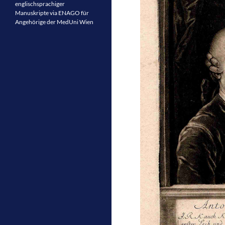
englischsprachiger
Manuskripte via ENAGO für
Angehörige der MedUni Wien