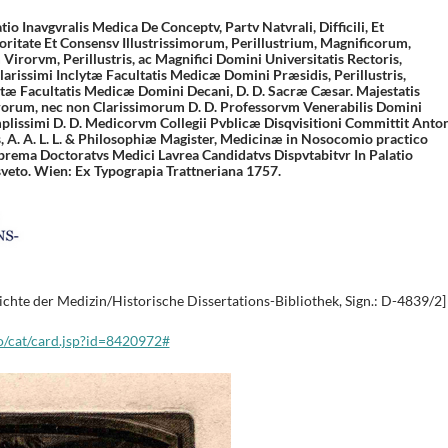
io Inavgvralis Medica De Conceptv, Partv Natvrali, Difficili, Et
ritate Et Consensv Illustrissimorum, Perillustrium, Magnificorum,
irorvm, Perillustris, ac Magnifici Domini Universitatis Rectoris,
 Clarissimi Inclytæ Facultatis Medicæ Domini Præsidis, Perillustris,
lytæ Facultatis Medicæ Domini Decani, D. D. Sacræ Cæsar. Majestatis
rorum, nec non Clarissimorum D. D. Professorvm Venerabilis Domini
mplissimi D. D. Medicorvm Collegii Pvblicæ Disqvisitioni Committit Anton
s, A. A. L. L. & Philosophiæ Magister, Medicinæ in Nosocomio practico
prema Doctoratvs Medici Lavrea Candidatvs Dispvtabitvr In Palatio
veto. Wien: Ex Typograpia Trattneriana 1757.
chte der Medizin/Historische Dissertations-Bibliothek, Sign.: D-4839/2]
lo/cat/card.jsp?id=8420972#