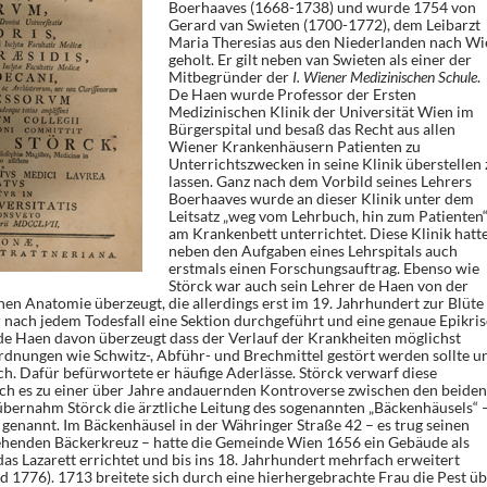
Boerhaaves (1668-1738) und wurde 1754 von
Gerard van Swieten (1700-1772), dem Leibarzt
Maria Theresias aus den Niederlanden nach Wi
geholt. Er gilt neben van Swieten als einer der
Mitbegründer der
I. Wiener Medizinischen Schule
.
De Haen wurde Professor der Ersten
Medizinischen Klinik der Universität Wien im
Bürgerspital und besaß das Recht aus allen
Wiener Krankenhäusern Patienten zu
Unterrichtszwecken in seine Klinik überstellen 
lassen. Ganz nach dem Vorbild seines Lehrers
Boerhaaves wurde an dieser Klinik unter dem
Leitsatz „weg vom Lehrbuch, hin zum Patienten
am Krankenbett unterrichtet. Diese Klinik hatt
neben den Aufgaben eines Lehrspitals auch
erstmals einen Forschungsauftrag. Ebenso wie
Störck war auch sein Lehrer de Haen von der
en Anatomie überzeugt, die allerdings erst im 19. Jahrhundert zur Blüte
r nach jedem Todesfall eine Sektion durchgeführt und eine genaue Epikris
r de Haen davon überzeugt dass der Verlauf der Krankheiten möglichst
rdnungen wie Schwitz-, Abführ- und Brechmittel gestört werden sollte u
h. Dafür befürwortete er häufige Aderlässe. Störck verwarf diese
 es zu einer über Jahre andauernden Kontroverse zwischen den beiden
bernahm Störck die ärztliche Leitung des sogenannten „Bäckenhäusels“ 
 genannt. Im Bäckenhäusel in der Währinger Straße 42 – es trug seinen
henden Bäckerkreuz – hatte die Gemeinde Wien 1656 ein Gebäude als
as Lazarett errichtet und bis ins 18. Jahrhundert mehrfach erweitert
d 1776). 1713 breitete sich durch eine hierhergebrachte Frau die Pest üb