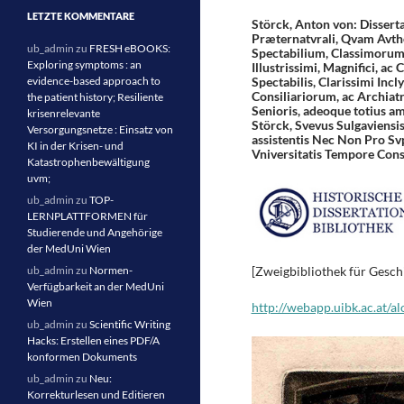
LETZTE KOMMENTARE
Störck, Anton von: Dissertat
Præternatvrali, Qvam Avtho
ub_admin
zu
FRESH eBOOKS:
Spectabilium, Classimorum V
Exploring symptoms : an
Illustrissimi, Magnifici, ac
evidence-based approach to
Spectabilis, Clarissimi Inc
Consiliariorum, ac Archiat
the patient history; Resiliente
Senioris, adeoque totius a
krisenrelevante
Störck, Svevus Sulgaviensi
Versorgungsnetze : Einsatz von
assistentis Nec Non Pro Sv
KI in der Krisen- und
Vniversitatis Tempore Cons
Katastrophenbewältigung
uvm;
ub_admin
zu
TOP-
LERNPLATTFORMEN für
Studierende und Angehörige
der MedUni Wien
[Zweigbibliothek für Geschi
ub_admin
zu
Normen-
Verfügbarkeit an der MedUni
Wien
http://webapp.uibk.ac.at/a
ub_admin
zu
Scientific Writing
Hacks: Erstellen eines PDF/A
konformen Dokuments
ub_admin
zu
Neu:
Korrekturlesen und Editieren