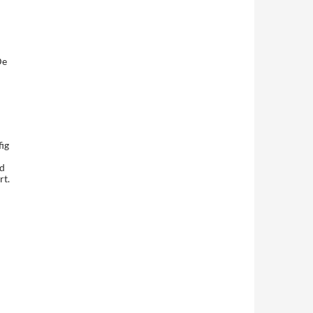
De
ig
ld
rt.