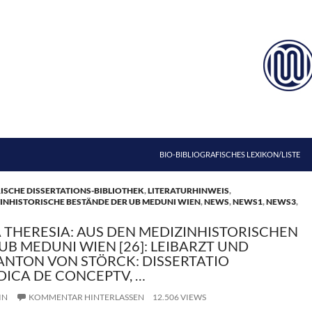
ZUM INHALT SPRINGEN
BIO-BIBLIOGRAFISCHES LEXIKON/LISTE
ISCHE DISSERTATIONS-BIBLIOTHEK
,
LITERATURHINWEIS
,
INHISTORISCHE BESTÄNDE DER UB MEDUNI WIEN
,
NEWS
,
NEWS1
,
NEWS3
,
 THERESIA: AUS DEN MEDIZINHISTORISCHEN
B MEDUNI WIEN [26]: LEIBARZT UND
NTON VON STÖRCK: DISSERTATIO
DICA DE CONCEPTV, …
IN
KOMMENTAR HINTERLASSEN
12.506 VIEWS