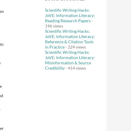
Scientific Writing Hacks:
en
JoVE: Information Literacy:
Reading Research Papers
-
196 views
Scientific Writing Hacks:
JoVE: Information Literacy:
Reference & Citation Tools
zu
in Practice
- 224 views
Scientific Writing Hacks:
JoVE: Information Literacy:
“
e
Misinformation & Source
Credibility
- 414 views
e
nd
–
er