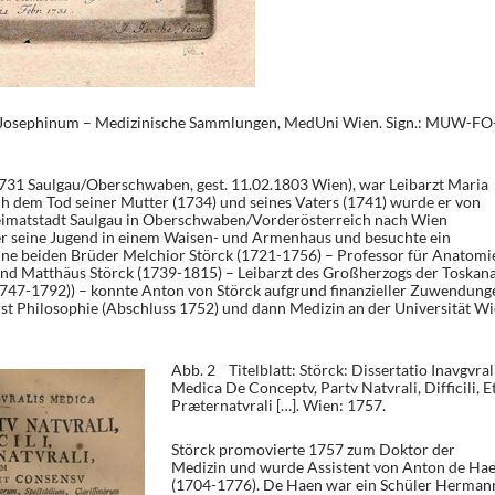
 Josephinum – Medizinische Sammlungen, MedUni Wien. Sign.: MUW-FO
731 Saulgau/Oberschwaben, gest. 11.02.1803 Wien), war Leibarzt Maria
h dem Tod seiner Mutter (1734) und seines Vaters (1741) wurde er von
eimatstadt Saulgau in Oberschwaben/Vorderösterreich nach Wien
er seine Jugend in einem Waisen- und Armenhaus und besuchte ein
ne beiden Brüder Melchior Störck (1721-1756) – Professor für Anatomi
und Matthäus Störck (1739-1815) – Leibarzt des Großherzogs der Toskan
 (1747-1792)) – konnte Anton von Störck aufgrund finanzieller Zuwendung
t Philosophie (Abschluss 1752) und dann Medizin an der Universität W
Abb. 2 Titelblatt: Störck: Dissertatio Inavgvral
Medica De Conceptv, Partv Natvrali, Difficili, E
Præternatvrali […]. Wien: 1757.
Störck promovierte 1757 zum Doktor der
Medizin und wurde Assistent von Anton de Ha
(1704-1776). De Haen war ein Schüler Herman