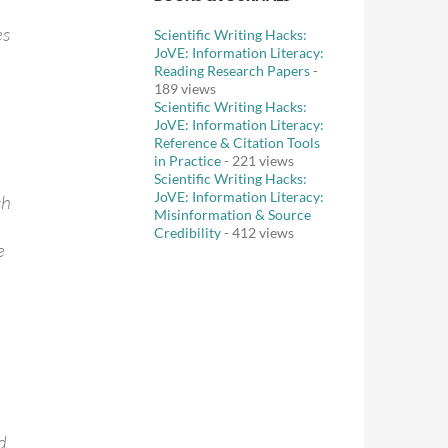
es
Scientific Writing Hacks:
JoVE: Information Literacy:
Reading Research Papers
-
189 views
Scientific Writing Hacks:
JoVE: Information Literacy:
Reference & Citation Tools
in Practice
- 221 views
Scientific Writing Hacks:
JoVE: Information Literacy:
ch
Misinformation & Source
Credibility
- 412 views
e
d