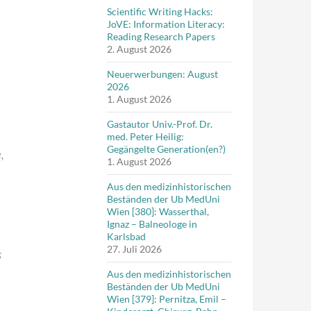
Scientific Writing Hacks:
JoVE: Information Literacy:
Reading Research Papers
2. August 2026
Neuerwerbungen: August
2026
1. August 2026
Gastautor Univ.-Prof. Dr.
med. Peter Heilig:
Gegängelte Generation(en?)
,
1. August 2026
Aus den medizinhistorischen
Beständen der Ub MedUni
Wien [380]: Wasserthal,
Ignaz – Balneologe in
Karlsbad
27. Juli 2026
s
Aus den medizinhistorischen
Beständen der Ub MedUni
Wien [379]: Pernitza, Emil –