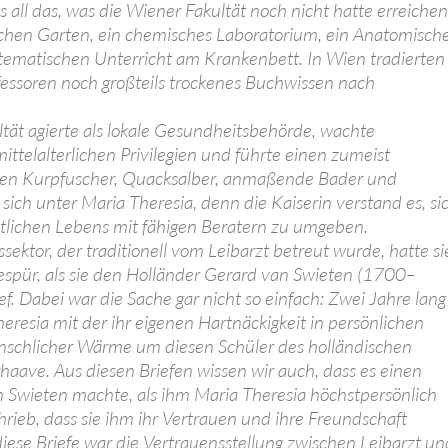
s all das, was die Wiener Fakultät noch nicht hatte erreichen
chen Garten, ein chemisches Laboratorium, ein Anatomisch
tematischen Unterricht am Krankenbett. In Wien tradierten
fessoren noch großteils trockenes Buchwissen nach
tät agierte als lokale Gesundheitsbehörde, wachte
mittelalterlichen Privilegien und führte einen zumeist
gen Kurpfuscher, Quacksalber, anmaßende Bader und
 sich unter Maria Theresia, denn die Kaiserin verstand es, si
atlichen Lebens mit fähigen Beratern zu umgeben.
ektor, der traditionell vom Leibarzt betreut wurde, hatte si
espür, als sie den Holländer Gerard van Swieten (1700–
f. Dabei war die Sache gar nicht so einfach: Zwei Jahre lang
resia mit der ihr eigenen Hartnäckigkeit in persönlichen
nschlicher Wärme um diesen Schüler des holländischen
aave. Aus diesen Briefen wissen wir auch, dass es einen
n Swieten machte, als ihm Maria Theresia höchstpersönlich
ieb, dass sie ihm ihr Vertrauen und ihre Freundschaft
ese Briefe war die Vertrauensstellung zwischen Leibarzt un