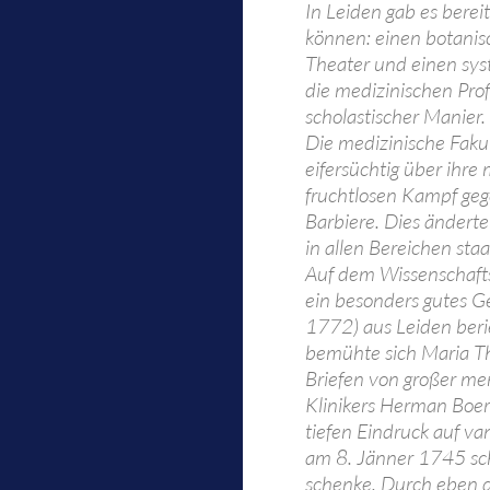
In Leiden gab es bereit
können: einen botanis
Theater und einen sys
die medizinischen Pro
scholastischer Manier.
Die medizinische Fakul
eifersüchtig über ihre 
fruchtlosen Kampf ge
Barbiere. Dies änderte
in allen Bereichen sta
Auf dem Wissenschaftss
ein besonders gutes G
1772) aus Leiden berie
bemühte sich Maria The
Briefen von großer me
Klinikers Herman Boerh
tiefen Eindruck auf va
am 8. Jänner 1745 schr
schenke. Durch eben di