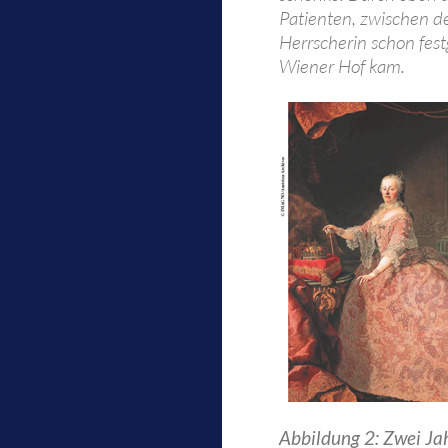
Patienten, zwischen d
Herrscherin schon fest
Wiener Hof kam.
Abbildung 2: Zwei Jah