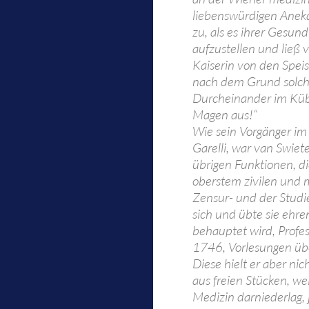
liebenswürdigen Anekdo
zu, als es ihrer Gesun
aufzustellen und ließ 
Kaiserin von den Speis
nach dem Grund solche
Durcheinander im Kübel
Magen aus!“
Wie sein Vorgänger im 
Garelli, war van Swiete
übrigen Funktionen, di
oberstem zivilen und m
Zensur- und der Studi
sich und übte sie ehre
behauptet wird, Profe
1746, Vorlesungen übe
Diese hielt er aber nic
aus freien Stücken, we
Medizin darniederlag, 