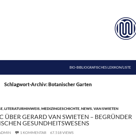
ZUM INHALT SPRINGEN
BIO-BIBLIOGRAFISCHES LEXIKON/LISTE
Schlagwort-Archiv: Botanischer Garten
GE
,
LITERATURHINWEIS
,
MEDIZINGESCHICHTE
,
NEWS
,
VAN SWIETEN
 ÜBER GERARD VAN SWIETEN – BEGRÜNDER
HISCHEN GESUNDHEITSWESENS
ADMIN
1 KOMMENTAR
67.518 VIEWS