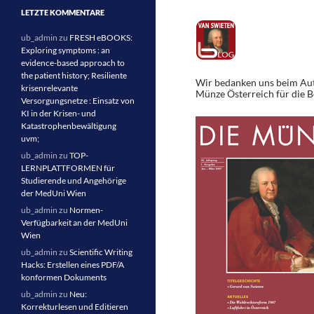
LETZTE KOMMENTARE
ub_admin
zu
FRESH eBOOKS:
Exploring symptoms : an
evidence-based approach to
the patient history; Resiliente
Wir bedanken uns beim Aut
krisenrelevante
Münze Österreich für die Be
Versorgungsnetze : Einsatz von
KI in der Krisen- und
Katastrophenbewältigung
uvm;
ub_admin
zu
TOP-
LERNPLATTFORMEN für
Studierende und Angehörige
der MedUni Wien
ub_admin
zu
Normen-
Verfügbarkeit an der MedUni
Wien
ub_admin
zu
Scientific Writing
Hacks: Erstellen eines PDF/A
konformen Dokuments
ub_admin
zu
Neu:
Korrekturlesen und Editieren