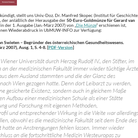
igt, stellt uns Univ.-Doz. Dr. Manfred Skopec (Institut für Geschichte
g, der anläßlich der Herausgabe der
50-Euro-Goldmünze für Gerard van
 in der 1. Ausgabe (Jan.-März 2007) von „
Die Münze
“ erschienen ist,
einen Wiederabdruck in UbMUW-INFO zur Verfügung:
n Swieten – Begründer des österreichischen Gesundheitswesens.
 2007), Ausg. 1, S. 4-8. [
PDF-Version
]
Wiener Universität durch Herzog Rudolf IV., den Stifter, im
 an der medizinischen Fakultät immer wieder tüchtige Ärzte
t aus dem Ausland stammten und die der Glanz des
nach Wien gezogen hatte. Denn dort Leibarzt zu werden,
ine gesicherte Existenz, sondern auch in gleichem Maße
 den Aufbau einer medizinischen Schule als einer Stätte
dung und Forschung mit eigenen Methoden,
fil und entsprechender Wirkung in die Weite war allerding
allen, obwohl es die medizinische Fakultät seit dem Ende des
t hatte an Anstrengungen fehlen lassen. Immer wieder
hluss an die fortschrittliche Medizin Westeuropas zu