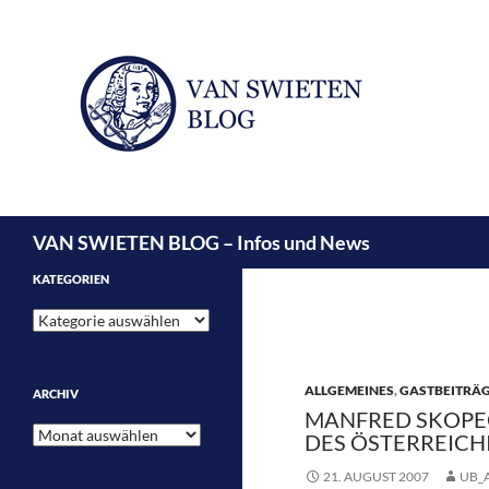
Suchen
VAN SWIETEN BLOG – Infos und News
KATEGORIEN
Kategorien
ALLGEMEINES
,
GASTBEITRÄ
ARCHIV
MANFRED SKOPEC
Archiv
DES ÖSTERREIC
21. AUGUST 2007
UB_