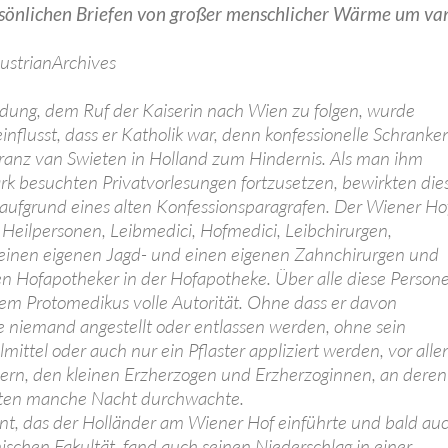
rsönlichen Briefen von großer menschlicher Wärme um va
ustrianArchives
dung, dem Ruf der Kaiserin nach Wien zu folgen, wurde
nflusst, dass er Katholik war, denn konfessionelle Schranke
eranz van Swieten in Holland zum Hindernis. Als man ihm
rk besuchten Privatvorlesungen fortzusetzen, bewirkten die
 aufgrund eines alten Konfessionsparagrafen. Der Wiener Ho
 Heilpersonen, Leibmedici, Hofmedici, Leibchirurgen,
r einen eigenen Jagd- und einen eigenen Zahnchirurgen und
en Hofapotheker in der Hofapotheke. Über alle diese Person
rem Protomedikus volle Autorität. Ohne dass er davon
te niemand angestellt oder entlassen werden, ohne sein
mittel oder auch nur ein Pflaster appliziert werden, vor all
dern, den kleinen Erzherzogen und Erzherzoginnen, an deren
ten manche Nacht durchwachte.
nt, das der Holländer am Wiener Hof einführte und bald au
schen Fakultät, fand auch seinen Niederschlag in einer