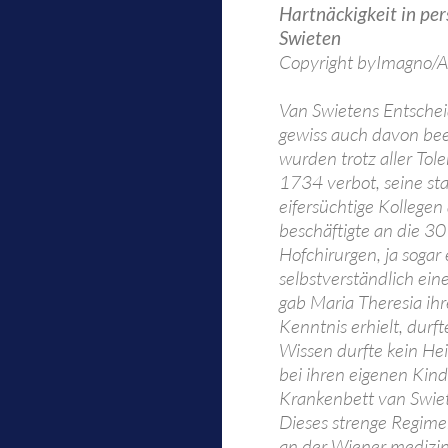
Hartnäckigkeit in pe
Swieten
Copyright byImagno/A
Van Swietens Entschei
gewiss auch davon beei
wurden trotz aller Tol
1734 verbot, seine sta
eifersüchtige Kollegen
beschäftigte an die 30
Hofchirurgen, ja soga
selbstverständlich ein
gab Maria Theresia ih
Kenntnis erhielt, durf
Wissen durfte kein Heil
bei ihren eigenen Kin
Krankenbett van Swie
Dieses strenge Regime
an der Wiener medizini