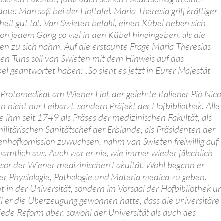
te: Man saß bei der Hoftafel. Maria Theresia griff kräftiger
dheit gut tat. Van Swieten befahl, einen Kübel neben sich
von jedem Gang so viel in den Kübel hineingeben, als die
en zu sich nahm. Auf die erstaunte Frage Maria Theresias
n Tuns soll van Swieten mit dem Hinweis auf das
 geantwortet haben: „So sieht es jetzt in Eurer Majestät
Protomedikat am Wiener Hof, der gelehrte Italiener Piò Nico
n nicht nur Leibarzt, sondern Präfekt der Hofbibliothek. Alle
e ihm seit 1749 als Präses der medizinischen Fakultät, als
ilitärischen Sanitätschef der Erblande, als Präsidenten der
enhofkomission zuwuchsen, nahm van Swieten freiwillig auf
namtlich aus. Auch war er nie, wie immer wieder fälschlich
ssor der Wiener medizinischen Fakultät. Wohl begann er
r Physiologie, Pathologie und Materia medica zu geben.
ht in der Universität, sondern im Vorsaal der Hofbibliothek u
il er die Überzeugung gewonnen hatte, dass die universitäre
jede Reform aber, sowohl der Universität als auch des