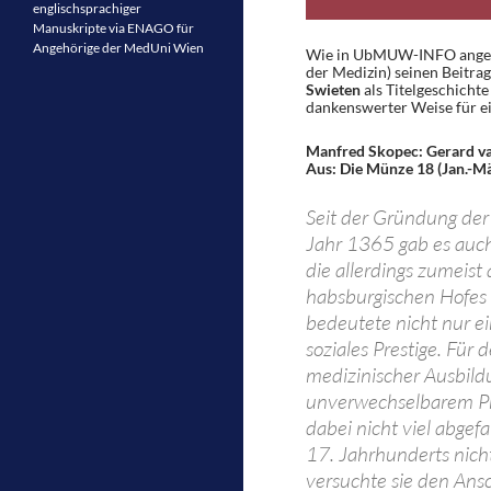
englischsprachiger
Manuskripte via ENAGO für
Angehörige der MedUni Wien
Wie in UbMUW-INFO angekünd
der Medizin) seinen Beitra
Swieten
als Titelgeschichte
dankenswerter Weise für 
Manfred Skopec: Gerard va
Aus: Die Münze 18 (Jan.-März
Seit der Gründung der 
Jahr 1365 gab es auch
die allerdings zumeis
habsburgischen Hofes 
bedeutete nicht nur e
soziales Prestige. Für
medizinischer Ausbil
unverwechselbarem Pro
dabei nicht viel abgef
17. Jahrhunderts nich
versuchte sie den Ansc