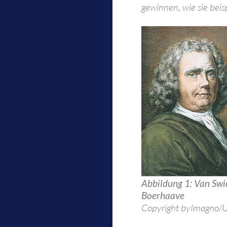
gewinnen, wie sie bei
Abbildung 1: Van Swi
Boerhaave
Copyright byImagno/Ul