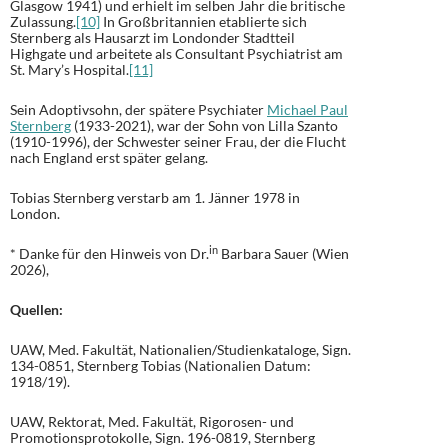
Glasgow 1941) und erhielt im selben Jahr die britische
Zulassung.
[10]
In Großbritannien etablierte sich
Sternberg als Hausarzt im Londonder Stadtteil
Highgate und arbeitete als Consultant Psychiatrist am
St. Mary’s Hospital.
[11]
Sein Adoptivsohn, der spätere Psychiater
Michael Paul
Sternberg
(1933-2021), war der Sohn von Lilla Szanto
(1910-1996), der Schwester seiner Frau, der die Flucht
nach England erst später gelang.
Tobias Sternberg verstarb am 1. Jänner 1978 in
London.
in
* Danke für den Hinweis von Dr.
Barbara Sauer (Wien
2026),
Quellen:
UAW, Med. Fakultät, Nationalien/Studienkataloge, Sign.
134-0851, Sternberg Tobias (Nationalien Datum:
1918/19).
UAW, Rektorat, Med. Fakultät, Rigorosen- und
Promotionsprotokolle, Sign. 196-0819, Sternberg