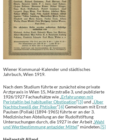
Wiener Kommunal-Kalender und städtisches
Jahrbuch, Wien 1919.
Nach dem Studium führte er zunächst eine private
Arztpraxis in Wien 15, Märzstraße 3, und publizierte
1926/1927 Fachaufsätze wie „
Erfahrungen mit
Peristaltin bei habitueller Obstipation
“
[3]
und „
Über
Nachtschweiß der Phtisiker
“.
[4]
Gemeinsam mit Ernst
Paulsen (Pollak) (1894-1965) führte er an der 3.
Medizinischen Abteilung an der Rudolfstiftung
Untersuchungen durch, die 1927 in der Arbeit „
Wahl
und Wertbestimmung antazider Mittel
“ mündeten.
[5]
Heilanstalt Alland