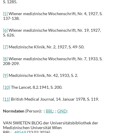
S. 1285.
[5]
Wiener medizinische Wochenschrift, Nr. 4, 1927, S.
137-138.
[6]
Wiener medizinische Wochenschrift, Nr. 19, 1927,
S. 626.
[7]
Medizinische Klinik, Nr. 2, 1927, S. 49-50.
[8]
Wiener medizinische Wochenschrift, Nr. 7, 1933, S.
208-209.
[9]
Medizinische Klinik, Nr. 42, 1933, S. 2.
[10]
The Lancet, 8.2.1941, S. 200.
[11]
British Medical Journal, 14. Januar 1978, S. 119.
Normdaten
(Person)
: :
BBL
: ;
GND
:
VAN SWIETEN BLOG der Universitätsbibliothek der
Medizinischen Universität Wien
BBL:
48569
(23.02.2026)