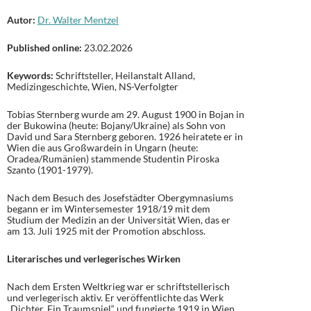
Autor:
Dr. Walter Mentzel
Published online:
23.02.2026
Keywords:
Schriftsteller, Heilanstalt Alland,
Medizingeschichte, Wien, NS-Verfolgter
Tobias Sternberg wurde am 29. August 1900 in Bojan in
der Bukowina (heute: Bojany/Ukraine) als Sohn von
David und Sara Sternberg geboren. 1926 heiratete er in
Wien die aus Großwardein in Ungarn (heute:
Oradea/Rumänien) stammende Studentin Piroska
Szanto (1901-1979).
Nach dem Besuch des Josefstädter Obergymnasiums
begann er im Wintersemester 1918/19 mit dem
Studium der Medizin an der Universität Wien, das er
am 13. Juli 1925 mit der Promotion abschloss.
Literarisches und verlegerisches Wirken
Nach dem Ersten Weltkrieg war er schriftstellerisch
und verlegerisch aktiv. Er veröffentlichte das Werk
„Dichter. Ein Traumspiel“ und fungierte 1919 in Wien