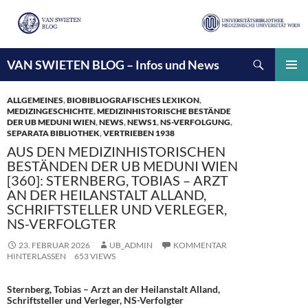
Suchen
VAN SWIETEN BLOG – Infos und News
ZUM
INHALT
PRIMÄ
SPRINGEN
MENÜ
ALLGEMEINES
,
BIOBIBLIOGRAFISCHES LEXIKON
,
MEDIZINGESCHICHTE
,
MEDIZINHISTORISCHE BESTÄNDE
DER UB MEDUNI WIEN
,
NEWS
,
NEWS1
,
NS-VERFOLGUNG
,
SEPARATA BIBLIOTHEK
,
VERTRIEBEN 1938
AUS DEN MEDIZINHISTORISCHEN
BESTÄNDEN DER UB MEDUNI WIEN
[360]: STERNBERG, TOBIAS – ARZT
AN DER HEILANSTALT ALLAND,
SCHRIFTSTELLER UND VERLEGER,
NS-VERFOLGTER
23. FEBRUAR 2026
UB_ADMIN
KOMMENTAR
HINTERLASSEN
653 VIEWS
Sternberg, Tobias – Arzt an der Heilanstalt Alland,
Schriftsteller und Verleger, NS-Verfolgter