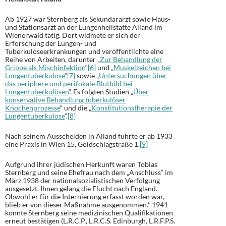
Ab 1927 war Sternberg als Sekundararzt sowie Haus-
und Stationsarzt an der Lungenheilstätte Alland im
Wienerwald tätig. Dort widmete er sich der
Erforschung der Lungen- und
Tuberkuloseerkrankungen und veröffentlichte eine
Reihe von Arbeiten, darunter „
Zur Behandlung der
Grippe als Mischinfektion
“
[6]
und „
Muskelzeichen bei
Lungentuberkulose
“
[7]
sowie „
Untersuchungen über
das periphere und perifokale Blutbild bei
Lungentuberkulösen
“. Es folgten Studien „
Über
konservative Behandlung tuberkulöser
Knochenprozesse
“ und die „
Konstitutionstherapie der
Lungentuberkulose
“.
[8]
Nach seinem Ausscheiden in Alland führte er ab 1933
eine Praxis in Wien 15, Goldschlagstraße 1.
[9]
Aufgrund ihrer jüdischen Herkunft waren Tobias
Sternberg und seine Ehefrau nach dem „Anschluss“ im
März 1938 der nationalsozialistischen Verfolgung
ausgesetzt. Ihnen gelang die Flucht nach England.
Obwohl er für die Internierung erfasst worden war,
blieb er von dieser Maßnahme ausgenommen.* 1941
konnte Sternberg seine medizinischen Qualifikationen
erneut bestätigen (L.R.C.P., L.R.C.S. Edinburgh, L.R.F.P.S.